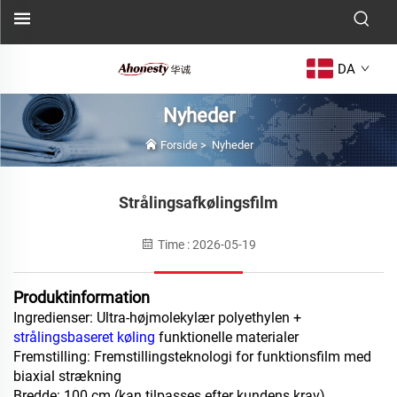
DA
Nyheder
Forside
>
Nyheder
Strålingsafkølingsfilm
Time : 2026-05-19
Produktinformation
Ingredienser: Ultra-højmolekylær polyethylen +
strålingsbaseret køling
funktionelle materialer
Fremstilling: Fremstillingsteknologi for funktionsfilm med
biaxial strækning
Bredde: 100 cm (kan tilpasses efter kundens krav)