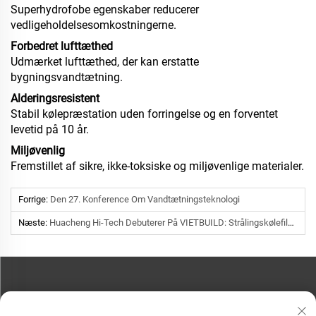
Superhydrofobe egenskaber reducerer
vedligeholdelsesomkostningerne.
Forbedret lufttæthed
Udmærket lufttæthed, der kan erstatte
bygningsvandtætning.
Alderingsresistent
Stabil kølepræstation uden forringelse og en forventet
levetid på 10 år.
Miljøvenlig
Fremstillet af sikre, ikke-toksiske og miljøvenlige materialer.
Forrige:
Den 27. Konference Om Vandtætningsteknologi
Næste:
Huacheng Hi-Tech Debuterer På VIETBUILD: Strålingskølefilm Lanceres I Vietnam Og Genopbygger Den Grundlæggende Logik Bag Bygningsenergieffektivitet
KONTAKT OS