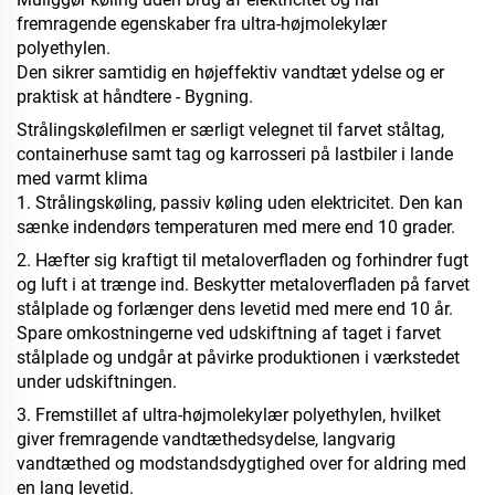
fremragende egenskaber fra ultra-højmolekylær
polyethylen.
Den sikrer samtidig en højeffektiv vandtæt ydelse og er
praktisk at håndtere
- Bygning.
Strålingskølefilmen er særligt velegnet til farvet ståltag,
containerhuse samt tag og karrosseri på lastbiler i lande
med varmt klima
1. Strålingskøling, passiv køling uden elektricitet. Den kan
sænke indendørs temperaturen med mere end 10 grader.
2. Hæfter sig kraftigt til metaloverfladen og forhindrer fugt
og luft i at trænge ind. Beskytter metaloverfladen på farvet
stålplade og forlænger dens levetid med mere end 10 år.
Spare omkostningerne ved udskiftning af taget i farvet
stålplade og undgår at påvirke produktionen i værkstedet
under udskiftningen.
3. Fremstillet af ultra-højmolekylær polyethylen, hvilket
giver fremragende vandtæthedsydelse, langvarig
vandtæthed og modstandsdygtighed over for aldring med
en lang levetid.