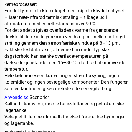
kerneprocesser:
For det første reflekterer laget med høj reflektivitet sollyset
– især nær-infrarød termisk stråling – tilbage ud i
atmosfæren med en reflektans på over 90 %.
For det andet afgives overfladens varme fra genstande
direkte til den kolde ydre rum ved hjælp af mellem-infrarød
stråling gennem den atmosfæriske vindue på 8–13 μm.
Faktiske testdata viser, at denne film under typiske
dagsforhold kan sænke overfladetemperaturen på
dækkede genstande med 15–30 °C i forhold til omgivende
temperatur.
Hele køleprocessen kræver ingen strømforsyning, ingen
kølemidler og ingen bevægelige komponenter. Den fungerer
som en kontinuerlig kølemetode uden energiforbrug.
Anvendelse
Scenarier
Køling til kornsilos, mobile basestationer og petrokemiske
lagertanke.
Velegnet til temperaturnedbringelse i forskellige bygninger
og lagertanke.