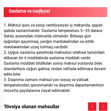
Saxlama və nəqliyyat
1. Məhsul quru və yaxşı ventilyasiyalı iç mekanda, qapalı
qabda saxlanmalıdır. Saxlama temperaturu 5–35 dərəcə
Selsiy arasındakı intervalda olmalıdır. Birbaşa gün
işığından qaçınmaq, yanğın mənbələrindən və istilik
mənbələrindən uzaq tutmaq vacibdir.
2. Uyğun saxlama şəraitində məhsulun istehsal tarixindən
etibarən bir il müddətində saxlama müddəti vardır.
Saxlama müddəti bitdikdən sonra məhsul yoxlanıla bilər;
standartlara uyğun gəlirsə, ondan istifadə edilməyə davam
edilə bilər.
3. Daşınma zamanı məhsul çox soyuq və yüksək
temperaturdan qorunmalıdır və daşınma departamentinin
müvafiq qaydalarına riayət edilməlidir.
Tövsiyə olunan məhsullar