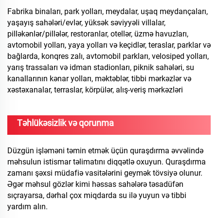
Fabrika binaları, park yolları, meydalar, uşaq meydançaları,
yaşayış sahələri/evlər, yüksək səviyyəli villalar,
pilləkənlər/pillələr, restoranlar, otellər, üzmə havuzları,
avtomobil yolları, yaya yolları və keçidlər, teraslar, parklar və
bağlarda, konqres zalı, avtomobil parkları, velosiped yolları,
yarış trassaları və idman stadionları, piknik sahələri, su
kanallarının kənar yolları, məktəblər, tibbi mərkəzlər və
xəstəxanalar, terraslar, körpülər, alış-veriş mərkəzləri
Təhlükəsizlik və qorunma
Düzgün işləməni təmin etmək üçün quraşdırma əvvəlində
məhsulun istismar təlimatını diqqətlə oxuyun. Quraşdırma
zamanı şəxsi müdafiə vasitələrini geymək tövsiyə olunur.
Əgər məhsul gözlər kimi həssas sahələrə təsadüfən
sıçrayarsa, dərhal çox miqdarda su ilə yuyun və tibbi
yardım alın.