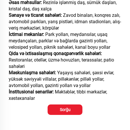
Əsas məhsullar:
Rezinlə işlənmiş daş, sümük daşları,
kristal daş, daş xalça
Sənaye və ticarət sahələri:
Zavod binaları, konqres zalı,
avtomobil parkları, yarış pistləri, idman stadionları, alış-
veriş mərkəzləri, körpülər
İctimai mekanlar:
Park yolları, meydansılar, uşaq
meydançaları, parklar və bağlarda gəzinti yolları,
velosiped yolları, piknik sahələri, kanal boyu yollar
Qida və ixtisaslaşmış qonaqpərvərlik sahələri:
Restoranlar, otellər, üzmə hovuzları, terassalar, patio
sahələri
Məskunlaşma sahələri:
Yaşayış sahələri, şəxsi evlər,
yüksək səviyyəli villalar, pilləkənlər, pilləli yollar,
avtomobil yolları, gəzinti yolları və yollar
İnstitusional senarilər:
Məktəblər, tibbi mərkəzlər,
xəstəxanalar
Sorğu