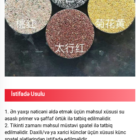
İstifadə Usulu
1. Ən yaxşı nəticəni əldə etmək üçün məhsul xüsusi su
əsaslı primer və şəffaf örtük ilə tətbiq edilməlidir.
2. Tikinti zamanı məhsul müstəvi şpatel ilə tətbiq
edilməlidir. Daxili/və ya xarici künclər üçün xüsusi künc
şpatel alətlərindən istifadə edilməlidir.