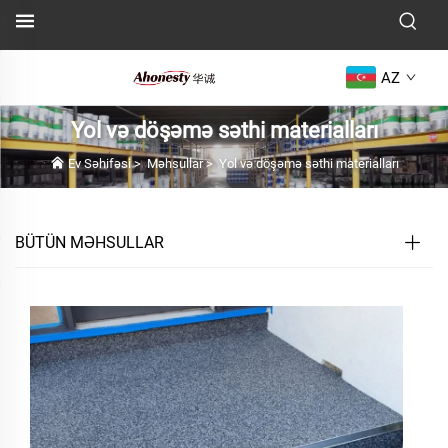
AZ
Yol və döşəmə səthi materialları
Ev Səhifəsi
>
Məhsullar
>
Yol və döşəmə səthi materialları
BÜTÜN MƏHSULLAR