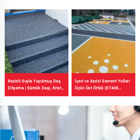
Rezinli Suyla Yuyulmuş Daş
İçəri və Xarici Sement Yolları
Döşəmə | Sümük Daşı, Kristal
Üçün Üst Örtük (ST400
Daş, Daş Xətmi Kommerciyal
Primeri ilə birlikdə istifadə
və Yaşayış Sahələri üçün
olunur), Asfalt Yollar, Asfalt
Su Keçirməzliyi, Silikon PU
Yeniləmə, PMA, EPDM,
Su/Yağ Əsaslı Epoksi Alt
Səthlər, Marmar, Döşəmə
Fayansları, Keçirici Beton,