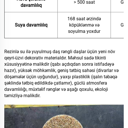
> 500 saat
GB/
davamlılıq
168 saat ərzində
Suya davamlılıq
köpüklənmə və
GB/
soyulma yoxdur
Rezinlə su ilə yuyulmuş daş rəngli daşlar üçün yeni növ
qeyri-üzvi dekorativ materialdır. Məhsul sadə tikinti
xüsusiyyətinə malikdir (qabı açdıqdan sonra istifadəyə
hazır), yüksək möhkəmlik, geniş tətbiq sahəsi (divarlar və
döşəmələr üçün uyğundur), yaxşı plastiklik (qalın təbəqə
şəklində tətbiq edildikdə çatlamır), güclü atmosfera
davamlılığı, müxtəlif rənglər və aşağı qoxulu, ekoloji
təmizliyə malikdir.