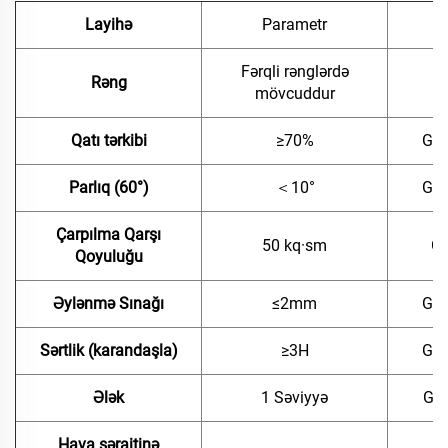
Layihə
Parametr
Fərqli rənglərdə
Rəng
V
mövcuddur
Qatı tərkibi
≥70%
GB/
Parlıq (60°)
＜10°
GB/
Çarpılma Qarşı
50 kq·sm
GB
Qoyuluğu
Əylənmə Sınağı
≤2mm
GB/
Sərtlik (karandaşla)
≥3H
GB/
Ələk
1 Səviyyə
GB 
Hava şəraitinə