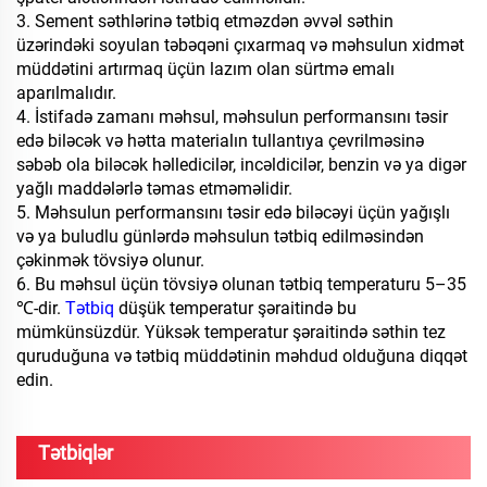
3. Sement səthlərinə tətbiq etməzdən əvvəl səthin
üzərindəki soyulan təbəqəni çıxarmaq və məhsulun xidmət
müddətini artırmaq üçün lazım olan sürtmə emalı
aparılmalıdır.
4. İstifadə zamanı məhsul, məhsulun performansını təsir
edə biləcək və hətta materialın tullantıya çevrilməsinə
səbəb ola biləcək həlledicilər, incəldicilər, benzin və ya digər
yağlı maddələrlə təmas etməməlidir.
5. Məhsulun performansını təsir edə biləcəyi üçün yağışlı
və ya buludlu günlərdə məhsulun tətbiq edilməsindən
çəkinmək tövsiyə olunur.
6. Bu məhsul üçün tövsiyə olunan tətbiq temperaturu 5–35
℃-dir.
Tətbiq
düşük temperatur şəraitində bu
mümkünsüzdür. Yüksək temperatur şəraitində səthin tez
quruduğuna və tətbiq müddətinin məhdud olduğuna diqqət
edin.
Tətbiqlər