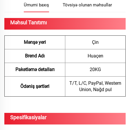
Ümumi baxış
Tövsiyə olunan məhsullar
Məhsul Tanıtımı
Mənşə yeri
Çin
Brend Adı
Huaçen
Paketləmə detalları
20KG
T/T, L/C, PayPal, Western
Ödəniş şərtləri
Union, Nağd pul
Spesifikasiyalar