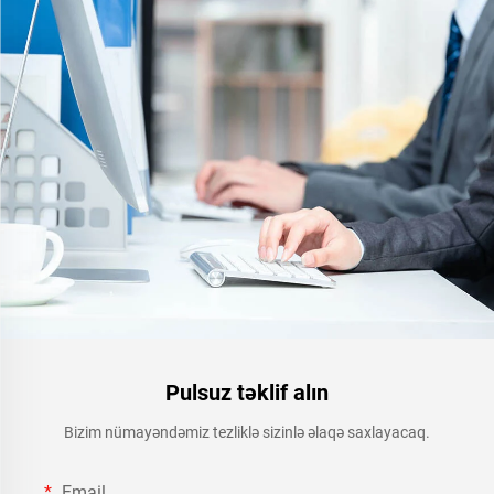
Nəqliyyat Vasitələri Tətbiqləri
və s.
Pulsuz təklif alın
Bizim nümayəndəmiz tezliklə sizinlə əlaqə saxlayacaq.
Email