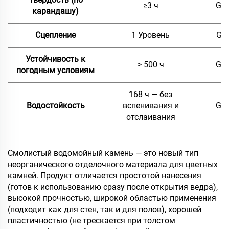
≥3 ч
GB/
карандашу)
Сцепление
1 Уровень
GB 
Устойчивость к
> 500 ч
GB/
погодным условиям
168 ч — без
Водостойкость
вспенивания и
GB/
отслаивания
Смолистый водомойный камень — это новый тип
неорганического отделочного материала для цветных
камней. Продукт отличается простотой нанесения
(готов к использованию сразу после открытия ведра),
высокой прочностью, широкой областью применения
(подходит как для стен, так и для полов), хорошей
пластичностью (не трескается при толстом