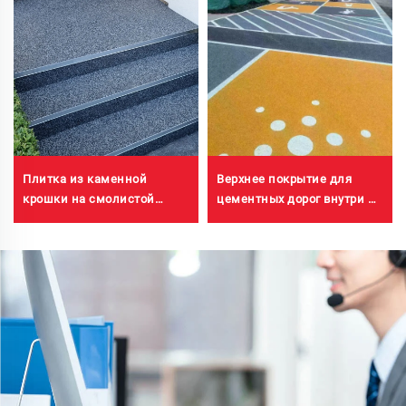
Плитка из каменной
Верхнее покрытие для
крошки на смолистой
цементных дорог внутри и
основе с промывкой водой
снаружи помещений
| Каменная крошка с
(используется совместно с
выраженной текстурой,
праймером ST400),
кристаллический камень,
асфальтовых дорог,
каменный ковер для
асфальтовой
коммерческого и жилого
гидроизоляции,
строительства
реконструкции на основе
силиконового ПУ, ПМА,
ЭПДМ, эпоксидных
оснований на водной или