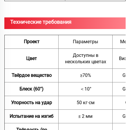
Технические требования
Проект
Параметры
Мет
Доступны в
Цвет
Визу
нескольких цветах
Твёрдое вещество
≥70%
GB/
Блеск (60°)
＜10°
GB/
Упорность на удар
50 кг·см
GB
Испытание на изгиб
≤ 2 мм
GB/
Твёрдость (по