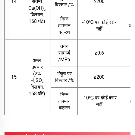
14
संतृप्त
≥200
विस्तार /%
Ca(OH)₂
विलयन,
निम्न
168 घंटे)
-10℃ पर कोई दरार
तापमान
कोई
नहीं
वक्रण
तनन
सामर्थ्य
≥0.6
/MPa
अम्ल
उपचार
(2%
भंगुता पर
15
≥200
H₂SO₄
विस्तार /%
विलयन,
168 घंटे)
निम्न
-10℃ पर कोई दरार
तापमान
कोई
नहीं
वक्रण