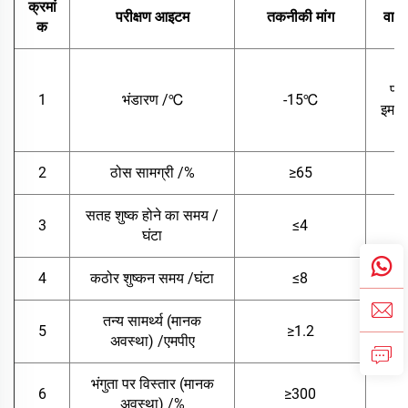
क्रमां
परीक्षण आइटम
तकनीकी मांग
वास्
क
ह
फ्ल
1
भंडारण /℃
-15℃
इमल्श
ह
2
ठोस सामग्री /%
≥65
सतह शुष्क होने का समय /
3
≤4
घंटा
4
कठोर शुष्कन समय /घंटा
≤8
तन्य सामर्थ्य (मानक
5
≥1.2
अवस्था) /एमपीए
भंगुता पर विस्तार (मानक
6
≥300
अवस्था) /%