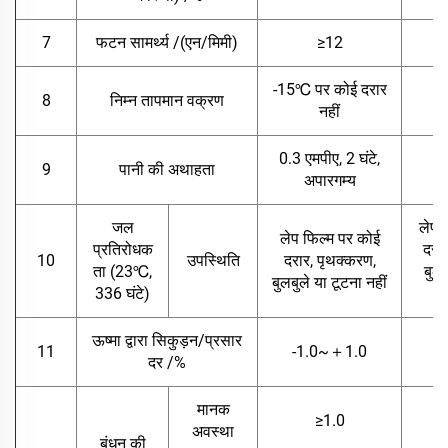
7
फटन सामर्थ्य /(एन/मिमी)
≥12
-15℃ पर कोई दरार
8
निम्न तापमान वक्रण
नहीं
0.3 एमपीए, 2 घंटे,
9
पानी की अथाहता
अपारगम्य
जल
लेप 
लेप फिल्म पर कोई
प्रतिरोधक
दरार
10
उपस्थिति
दरार, पृथक्करण,
ता (23℃,
बुलब
बुलबुले या टूटना नहीं
336 घंटे)
ऊष्मा द्वारा सिकुड़न/प्रसार
11
-1.0~＋1.0
दर /%
मानक
≥1.0
अवस्था
बंधन की