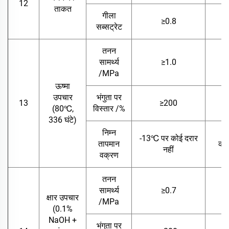
12
ताकत
गीला
≥0.8
सब्सट्रेट
तनन
सामर्थ्य
≥1.0
/MPa
ऊष्मा
उपचार
भंगुता पर
13
≥200
(80℃,
विस्तार /%
336 घंटे)
निम्न
-13℃ पर कोई दरार
तापमान
कोई
नहीं
वक्रण
तनन
सामर्थ्य
≥0.7
क्षार उपचार
/MPa
(0.1%
NaOH +
भंगुता पर