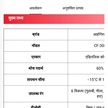
अवलोकन
अनुशंसित उत्पाद
मुख्य तथ्य
ब्रांड
आहॉनेस्टी
मॉडल
CF-300
प्रकार
एक्रिलिक कोपॉ
थोस पदार्थ
60%
तापमान सीमा
−15°C से 11
6 विकल्प (गुलाबी, नीला, पी
उपलब्ध रंग
हरा)
वीओसी
निम्न / जल-आध