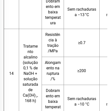
Dobram
ento em
Sem rachaduras
baixa
a −13 °C
ra
temperat
ura
Resistên
cia à
≥0.7
tração
Tratame
/MPa
nto
alcalino
(solução
Alongam
0,1 % de
ento na
≥200
14
NaOH +
ruptura
solução
/%
saturada
de
Dobram
Ca(OH)₂,
ento em
Sem rachaduras
168 h)
baixa
a −10 °C
ra
temperat