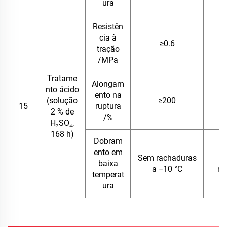
ura
Resistên
cia à
≥0.6
tração
/MPa
Tratame
Alongam
nto ácido
ento na
(solução
≥200
15
ruptura
2 % de
/%
H₂SO₄,
168 h)
Dobram
ento em
Sem rachaduras
baixa
a −10 °C
ra
temperat
ura