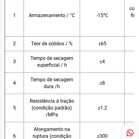
con
1
Armazenamento / °C
-15℃
flo
q
e
2
Teor de sólidos / %
≥65
Tempo de secagem
3
≤4
superficial / h
Tempo de secagem
4
≤8
dura /h
Resistência à tração
5
(condição padrão)
≥1.2
/MPa
Alongamento na
6
ruptura (condição
≥300