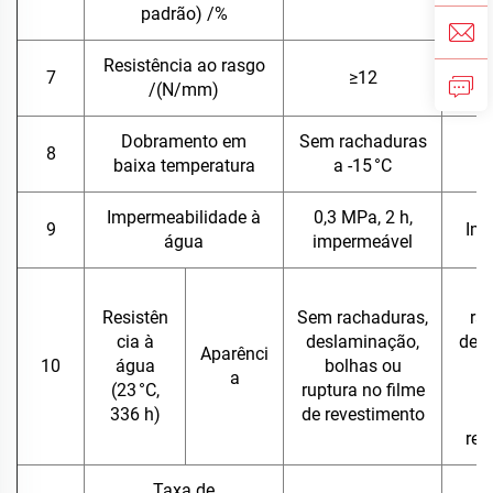
padrão) /%
Resistência ao rasgo
7
≥12
/(N/mm)
Dobramento em
Sem rachaduras
8
A
baixa temperatura
a -15 °C
Impermeabilidade à
0,3 MPa, 2 h,
9
Imp
água
impermeável
Resistên
Sem rachaduras,
ra
cia à
deslaminação,
des
Aparênci
10
água
bolhas ou
b
a
(23 °C,
ruptura no filme
ru
336 h)
de revestimento
f
rev
Taxa de