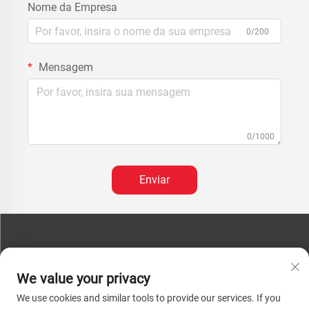
Nome da Empresa
0/200
Mensagem
0/1000
Enviar
FALE CONOSCO
We value your privacy
Telefone:
+86-13793890209
We use cookies and similar tools to provide our services. If you
Tel.:
+86-13793890209