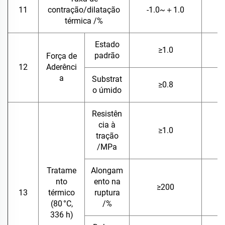
11
contração/dilatação
-1.0~＋1.0
térmica /%
Estado
≥1.0
padrão
Força de
12
Aderênci
a
Substrat
≥0.8
o úmido
Resistên
cia à
≥1.0
tração
/MPa
Tratame
Alongam
nto
ento na
≥200
13
térmico
ruptura
(80 °C,
/%
336 h)