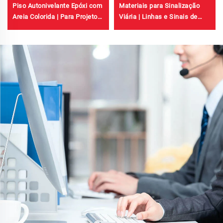
Piso Autonivelante Epóxi com
Materiais para Sinalização
Areia Colorida | Para Projetos
Viária | Linhas e Sinais de
Comerciais, Industriais e
Trânsito para Pavimentos de
Residenciais de Alto Padrão
Asfalto e Concreto