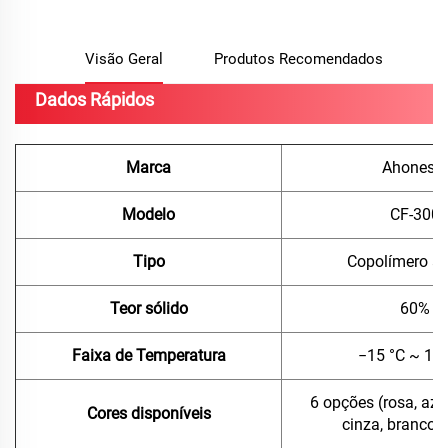
Visão Geral
Produtos Recomendados
Dados Rápidos
Marca
Ahonesty
Modelo
CF-300
Tipo
Copolímero acr
Teor sólido
60%
Faixa de Temperatura
−15 °C ~ 11
6 opções (rosa, azu
Cores disponíveis
cinza, branco, 