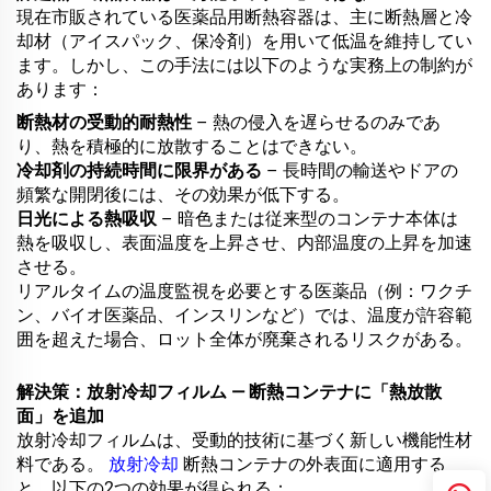
現在市販されている医薬品用断熱容器は、主に断熱層と冷
却材（アイスパック、保冷剤）を用いて低温を維持してい
ます。しかし、この手法には以下のような実務上の制約が
あります：
断熱材の受動的耐熱性
– 熱の侵入を遅らせるのみであ
り、熱を積極的に放散することはできない。
冷却剤の持続時間に限界がある
– 長時間の輸送やドアの
頻繁な開閉後には、その効果が低下する。
日光による熱吸収
– 暗色または従来型のコンテナ本体は
熱を吸収し、表面温度を上昇させ、内部温度の上昇を加速
させる。
リアルタイムの温度監視を必要とする医薬品（例：ワクチ
ン、バイオ医薬品、インスリンなど）では、温度が許容範
囲を超えた場合、ロット全体が廃棄されるリスクがある。
解決策：放射冷却フィルム ― 断熱コンテナに「熱放散
面」を追加
放射冷却フィルムは、受動的技術に基づく新しい機能性材
料である。
放射冷却
断熱コンテナの外表面に適用する
と、以下の2つの効果が得られる：