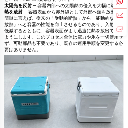
太陽光を反射
— 容器内部への太陽熱の侵入を大幅に遮断
熱を放射
— 容器表面から赤外線として外部へ熱を放出
簡単に言えば、従来の「受動的断熱」から「能動的な補助
放熱」へと容器の性能を向上させるものであり、入射熱を
低減するとともに、容器表面がより迅速に熱を放出できる
ようにします。このプロセス全体は電力や氷を一切使用せ
ず、可動部品も不要であり、既存の運用手順を変更する必
要はありません。