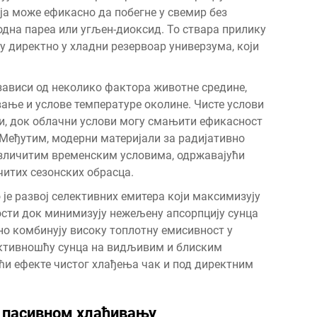
ија може ефикасно да побегне у свемир без
дна пареа или угљен-диоксид. То ствара прилику
 директно у хладни резервоар универзума, који
зависи од неколико фактора животне средине,
ање и услове температуре околине. Чисте услови
и, док облачни услови могу смањити ефикасност
 Међутим, модерни материјали за радијативно
азличитим временским условима, одржавајући
читих сезонских обрасца.
е развој селективних емитера који максимизују
сти док минимизују нежељену апсорпцију сунца
но комбинују високу топлотну емисивност у
ективношћу сунца на видљивим и блиским
и ефекте чистог хлађења чак и под директним
у пасивном хлађивању