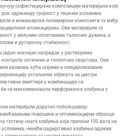
учују софистициране композиције материјала које
 док одржавају трајност у тешким условима
ијали и инжењерски полимерски композити су међу
ерцијалним апликацијама. Ови материјали су
ивност у жељним опсеговима таласних дужина, а
слови и дугорочну стабилност.
ш један значајан напредак у растворима
 контролу оптичких и топлотних својстава. Ови
ине кровова, кућа опреме и специјализоване
дернизацију устаљених објеката за центри
лективне емиттере у комбинацији са
 би се максимизовала перформанса хлађења у
ски материјали додатно побољшавају
повећавањем површине и оптимизацијом обрасца
у густину снаге хлађења која прелази 100 вата на
условима, чинећи радијативно хлађење одржив
 апликацијама за центри података.