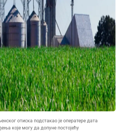
енског отиска подстакао је оператере дата
ђења које могу да допуне постојећу