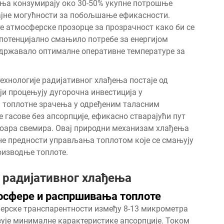
ења конзумирају око 30-50% укупне потрошње
чајне могућности за побољшање ефикасности.
 атмосферске прозорце за прозрачност како би се
 потенцијално смањило потребе за енергијом
одржавало оптималне оперативне температуре за
ехнологије радијативног хлађења постаје од
ји процењују дугорочна инвестиција у
и топлотне зрачења у одређеним таласним
 гасове без апсорпције, ефикасно стварајући пут
воара свемира. Овај природни механизам хлађења
не предности управљања топлотом које се смањују
оизводње топлоте.
 радијативног хлађења
осфере и распршивања топлоте
ерске транспарентности између 8-13 микрометра
ује минималне карактеристике апсорпције. Током