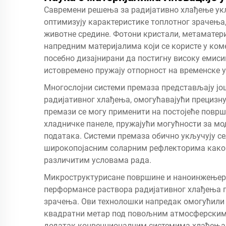
Савремени решења за радијативно хлађење укљ
оптимизују карактеристике топлотног зрачења,
животне средине. Фотони кристали, метаматер
напредним материјалима који се користе у ком
посебно дизајнирани да постигну високу емис
истовремено пружају отпорност на временске у
Многослојни системи премаза представљају јо
радијативног хлађења, омогућавајући прецизну
премази се могу применити на постојеће површ
хладничке панеле, пружајући могућности за мо
података. Системи премаза обично укључују се
широкопојасним соларним рефлекторима како
различитим условама рада.
Микроструктурисане површине и наноинжењер
перформансе раствора радијативног хлађења 
зрачења. Ови технолошки напредак омогућили с
квадратни метар под повољним атмосферским 
додатак конвенционалним системима хлађења у