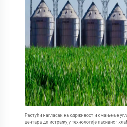
Растући нагласак на одрживост и смањење угљ
центара да истражују технологије пасивног хла