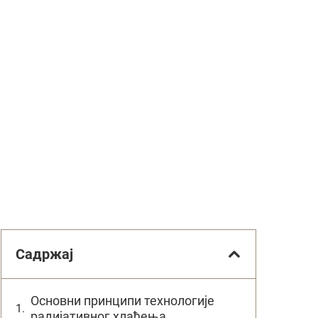
Садржај
Основни принципи технологије
радијативног хлађења