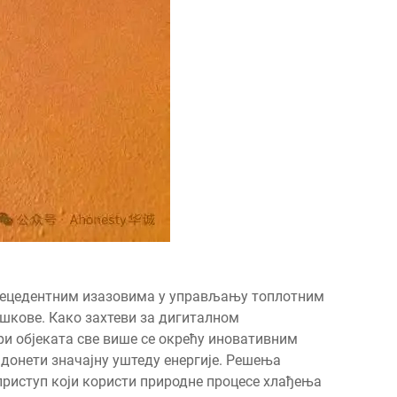
прецедентним изазовима у управљању топлотним
шкове. Како захтеви за дигиталном
и објеката све више се окрећу иновативним
донети значајну уштеду енергије. Решења
приступ који користи природне процесе хлађења