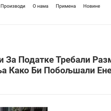
Производи
О нама
Примена
Новине
и За Податке Требали Ра
ња Како Би Побољшали Ене