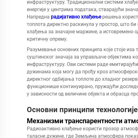
инфраструктуру. Традиционални системи хлађ
енергије у центрима података, стварајући зна
Напредна
радијативно хлађење
решења користе
топлота директно раскинула у простор, што би
хлађења за значајне маржине, а истовремено 
критичну опрему.
Разумевање основних принципа које стоје иза т
суштинског значаја за управљаче објектима ко
инфраструктуру. Ови системи раде емитирајућ
дужинама која могу да прођу кроз атмосферске
директног одбијања топлоте до хладног резер
функционише континуирано, пружајући дослед
у зависности од величине објекта и обрасца пр
Основни принципи технологије
Механизми транспарентности атм
Радиоактивно хлађење користи прозор атмосф
таласне дужине, где Земљина атмосфера показ