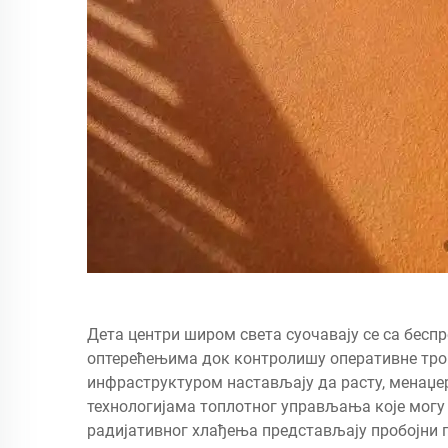
Дета центри широм света суочавају се са бес
оптерећењима док контролишу оперативне тро
инфраструктуром настављају да расту, менаџер
технологијама топлотног управљања које могу 
радијативног хлађења представљају пробојни 