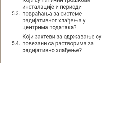
инсталације и периоди
повраћања за системе
радијативног хлађења у
центрима података?
Који захтеви за одржавање су
повезани са растворима за
радијативно хлађење?