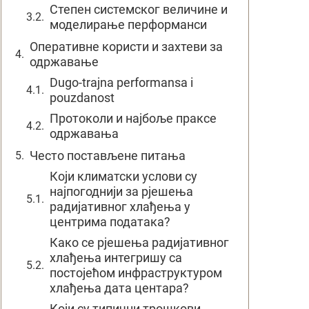
Степен системског величине и
моделирање перформанси
Оперативне користи и захтеви за
одржавање
Dugo-trajna performansa i
pouzdanost
Протоколи и најбоље праксе
одржавања
Често постављене питања
Који климатски услови су
најпогоднији за рјешења
радијативног хлађења у
центрима података?
Како се рјешења радијативног
хлађења интегришу са
постојећом инфраструктуром
хлађења дата центара?
Који су типични трошкови