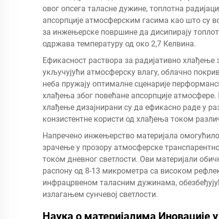
овог опсега таласне дужине, топлотна радијац
апсорпције атмосферским гасима као што су во
за инжењерске површине да дисипирају топлоту
одржава температуру од око 2,7 Келвина.
Ефикасност раствора за радијативно хлађење 
укључујући атмосферску влагу, облачно покрив
неба пружају оптималне сценарије перформанс
хлађења због повећане апсорпције атмосфере.
хлађење дизајнирани су да ефикасно раде у р
конзистентне користи од хлађења током разли
Напречено инжењерство материјала омогућило ј
зрачење у прозору атмосферске транспарентно
током дневног светлости. Ови материјали обич
распону од 8-13 микрометра са високом рефл
инфрацрвеном таласним дужинама, обезбеђујућ
излагањем сунчевој светлости.
Наука о материјалима Иновације 