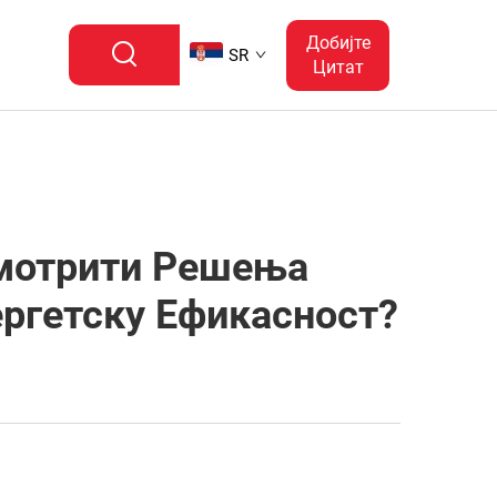
Добијте
SR
Цитат
змотрити Решења
ргетску Ефикасност?