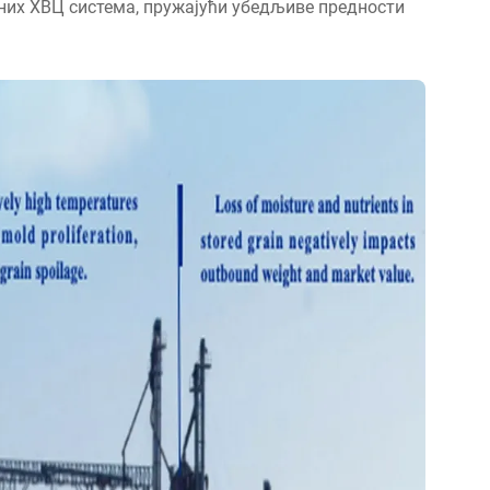
них ХВЦ система, пружајући убедљиве предности