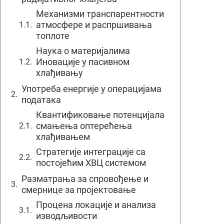
Механизми транспарентности
атмосфере и распршивања
топлоте
Наука о материјалима
Иновације у пасивном
хлађивању
Употреба енергије у операцијама
података
Квантификовање потенцијала
смањења оптерећења
хлађивањем
Стратегије интеграције са
постојећим ХВЦ системом
Разматрања за спровођење и
смернице за пројектовање
Процена локације и анализа
изводљивости