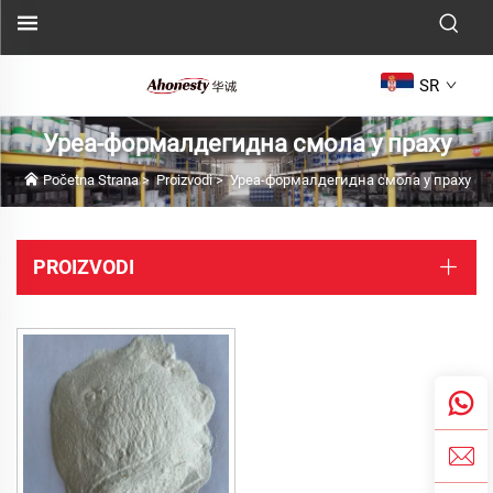
SR
Уреа-формалдегидна смола у праху
Početna Strana
>
Proizvodi
>
Уреа-формалдегидна смола у праху
PROIZVODI