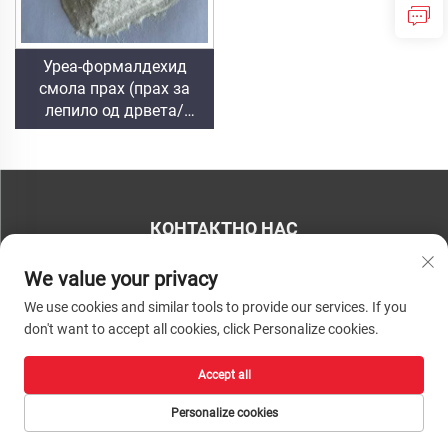
Уреа-формалдехид
смола прах (прах за
лепило од дрвета/
прилеп за прах) који се
користи у производњи
вештачких плоча,
укључујући вишеслојни
фалекар, фини дрвени
КОНТАКТНО НАС
панел, еко-плочу,
фалеран партикулски
Телефон:
+86-13793890209
We value your privacy
плочу итд.
Телефон:
+86-13793890209
We use cookies and similar tools to provide our services. If you
don't want to accept all cookies, click Personalize cookies.
Пошта:
[email protected]
Ауторско право © 2026 Шандун Хуацхенг Хигх-Тецх Материал
Accept all
Технологија Цо, Лтд. Сва права су задржана. |
Политике приватности
Personalize cookies