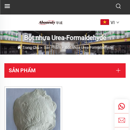
VI
Bột nhựa Urea-Formaldehyde
Trang Chủ
>
Sản Phẩm
>
Bột nhựa Urea-Formaldehyde
SẢN PHẨM