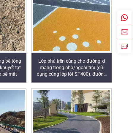
ng bê tông
Lớp phủ trên cùng cho đường xi
 khuyết tật
măng trong nhà/ngoài trời (sử
o bề mặt
dụng cùng lớp lót ST400), đường
asphalt, chống thấm asphalt, cải
tạo silicone PU, PMA, EPDM, nền
epoxy gốc nước/gốc dầu, đá cẩm
thạch, gạch lát, bê tông thoát nước,
ứng dụng cho phương tiện giao
thông, v.v.