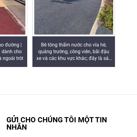
ho đường |
Bê tông thấm nước cho vỉa hè,
n dành cho
quảng trường, công viên, bãi đậu
 ngoài trời
xe và các khu vực khác; đây là sản
phẩm thiết yếu cho việc xây dựng
thành phố thông minh chống ngập
(Sponge City)
GỬI CHO CHÚNG TÔI MỘT TIN
NHẮN