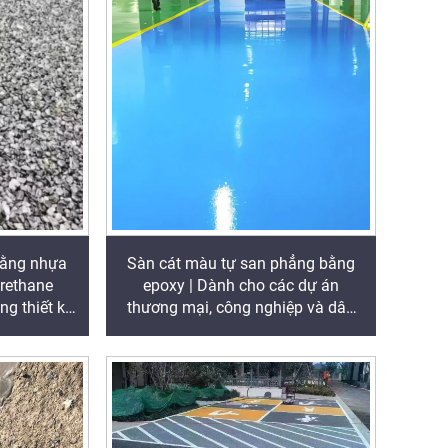
 bằng nhựa
Sàn cát màu tự san phẳng bằng
urethane
epoxy | Dành cho các dự án
ng thiết kế
thương mại, công nghiệp và dân
g trí
dụng cao cấp