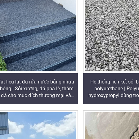
ật liệu lát đá rửa nước bằng nhựa
Hệ thống liên kết sỏi
thông | Sỏi xương, đá pha lê, thảm
polyurethane | Poly
đá cho mục đích thương mại và
hydroxypropyl dùng tro
dân dụng
cảnh quan và tran