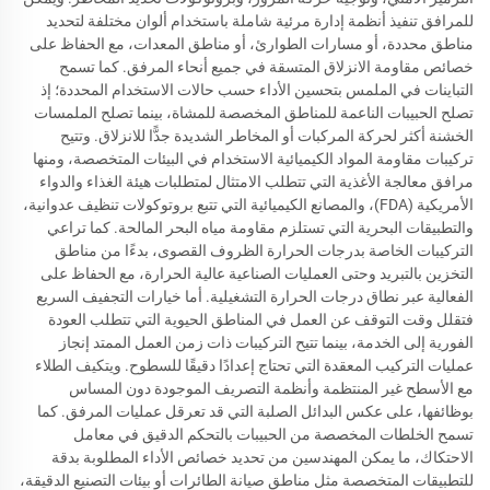
للمرافق تنفيذ أنظمة إدارة مرئية شاملة باستخدام ألوان مختلفة لتحديد
مناطق محددة، أو مسارات الطوارئ، أو مناطق المعدات، مع الحفاظ على
خصائص مقاومة الانزلاق المتسقة في جميع أنحاء المرفق. كما تسمح
التباينات في الملمس بتحسين الأداء حسب حالات الاستخدام المحددة؛ إذ
تصلح الحبيبات الناعمة للمناطق المخصصة للمشاة، بينما تصلح الملمسات
الخشنة أكثر لحركة المركبات أو المخاطر الشديدة جدًّا للانزلاق. وتتيح
تركيبات مقاومة المواد الكيميائية الاستخدام في البيئات المتخصصة، ومنها
مرافق معالجة الأغذية التي تتطلب الامتثال لمتطلبات هيئة الغذاء والدواء
الأمريكية (FDA)، والمصانع الكيميائية التي تتبع بروتوكولات تنظيف عدوانية،
والتطبيقات البحرية التي تستلزم مقاومة مياه البحر المالحة. كما تراعي
التركيبات الخاصة بدرجات الحرارة الظروف القصوى، بدءًا من مناطق
التخزين بالتبريد وحتى العمليات الصناعية عالية الحرارة، مع الحفاظ على
الفعالية عبر نطاق درجات الحرارة التشغيلية. أما خيارات التجفيف السريع
فتقلل وقت التوقف عن العمل في المناطق الحيوية التي تتطلب العودة
الفورية إلى الخدمة، بينما تتيح التركيبات ذات زمن العمل الممتد إنجاز
عمليات التركيب المعقدة التي تحتاج إعدادًا دقيقًا للسطوح. ويتكيف الطلاء
مع الأسطح غير المنتظمة وأنظمة التصريف الموجودة دون المساس
بوظائفها، على عكس البدائل الصلبة التي قد تعرقل عمليات المرفق. كما
تسمح الخلطات المخصصة من الحبيبات بالتحكم الدقيق في معامل
الاحتكاك، ما يمكن المهندسين من تحديد خصائص الأداء المطلوبة بدقة
للتطبيقات المتخصصة مثل مناطق صيانة الطائرات أو بيئات التصنيع الدقيقة،