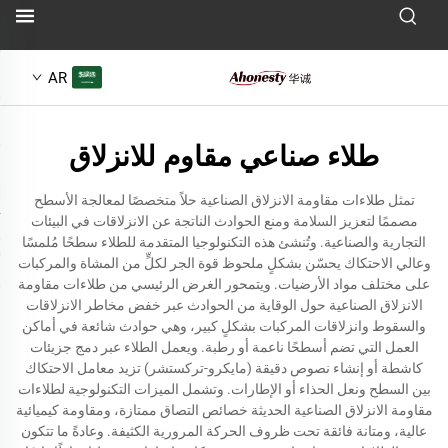
AR
طلاء صناعي مقاوم للانزلاق
تمثل طلاءات مقاومة الانزلاق الصناعية حلاً متخصصًا لمعالجة الأسطح
مصممًا لتعزيز السلامة ومنع الحوادث الناتجة عن الانزلاقات في البيئات
التجارية والصناعية. وتُنشئ هذه التكنولوجيا المتقدمة للطلاء سطحًا مُلمسًا
وعالي الاحتكاك يحسّن بشكلٍ ملحوظ قوة الجر لكلٍّ من المشاة والمركبات
على مختلف مواد الأرضيات. ويتمحور الغرض الرئيسي من طلاءات مقاومة
الانزلاق الصناعية حول الوقاية من الحوادث عبر خفض مخاطر الانزلاقات
والسقوط وانزلاقات المركبات بشكلٍ كبير، وهي حوادث شائعة في أماكن
العمل التي تضم أسطحًا ناعمة أو رطبة. ويعمل الطلاء عبر دمج جزيئات
كاشطة أو إنشاء نصوص دقيقة (مايكرو-تركستشر) تزيد معامل الاحتكاك
بين السطح ونعل الحذاء أو الإطارات. وتشمل الميزات التكنولوجية لطلاءات
مقاومة الانزلاق الصناعية الحديثة خصائص التصاق ممتازة، ومقاومة كيميائية
عالية، ومتانة فائقة تحت ظروف الحركة المرورية الكثيفة. وعادةً ما تتكون