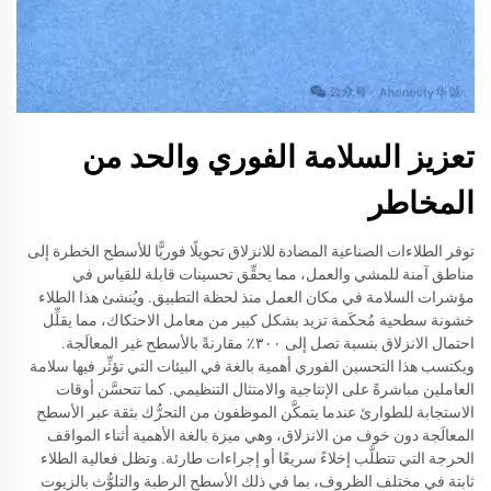
تعزيز السلامة الفوري والحد من
المخاطر
توفر الطلاءات الصناعية المضادة للانزلاق تحويلًا فوريًّا للأسطح الخطرة إلى
مناطق آمنة للمشي والعمل، مما يحقِّق تحسينات قابلة للقياس في
مؤشرات السلامة في مكان العمل منذ لحظة التطبيق. ويُنشئ هذا الطلاء
خشونة سطحية مُحكَمة تزيد بشكل كبير من معامل الاحتكاك، مما يقلِّل
احتمال الانزلاق بنسبة تصل إلى ٣٠٠٪ مقارنةً بالأسطح غير المعالَجة.
ويكتسب هذا التحسين الفوري أهمية بالغة في البيئات التي تؤثِّر فيها سلامة
العاملين مباشرةً على الإنتاجية والامتثال التنظيمي. كما تتحسَّن أوقات
الاستجابة للطوارئ عندما يتمكَّن الموظفون من التحرُّك بثقة عبر الأسطح
المعالَجة دون خوف من الانزلاق، وهي ميزة بالغة الأهمية أثناء المواقف
الحرجة التي تتطلَّب إخلاءً سريعًا أو إجراءات طارئة. وتظل فعالية الطلاء
ثابتة في مختلف الظروف، بما في ذلك الأسطح الرطبة والتلوُّث بالزيوت