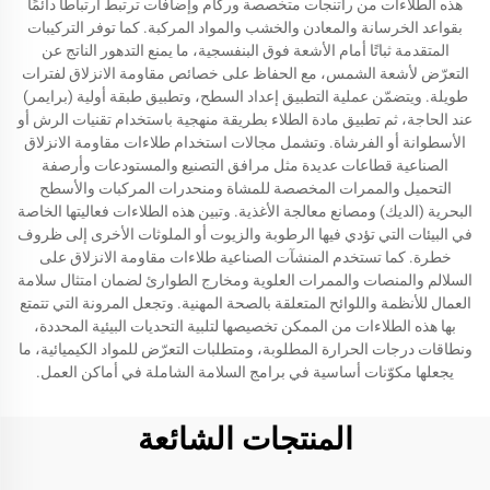
هذه الطلاءات من راتنجات متخصصة وركام وإضافات ترتبط ارتباطًا دائمًا
بقواعد الخرسانة والمعادن والخشب والمواد المركبة. كما توفر التركيبات
المتقدمة ثباتًا أمام الأشعة فوق البنفسجية، ما يمنع التدهور الناتج عن
التعرّض لأشعة الشمس، مع الحفاظ على خصائص مقاومة الانزلاق لفترات
طويلة. ويتضمّن عملية التطبيق إعداد السطح، وتطبيق طبقة أولية (برايمر)
عند الحاجة، ثم تطبيق مادة الطلاء بطريقة منهجية باستخدام تقنيات الرش أو
الأسطوانة أو الفرشاة. وتشمل مجالات استخدام طلاءات مقاومة الانزلاق
الصناعية قطاعات عديدة مثل مرافق التصنيع والمستودعات وأرصفة
التحميل والممرات المخصصة للمشاة ومنحدرات المركبات والأسطح
البحرية (الديك) ومصانع معالجة الأغذية. وتبين هذه الطلاءات فعاليتها الخاصة
في البيئات التي تؤدي فيها الرطوبة والزيوت أو الملوثات الأخرى إلى ظروف
خطرة. كما تستخدم المنشآت الصناعية طلاءات مقاومة الانزلاق على
السلالم والمنصات والممرات العلوية ومخارج الطوارئ لضمان امتثال سلامة
العمال للأنظمة واللوائح المتعلقة بالصحة المهنية. وتجعل المرونة التي تتمتع
بها هذه الطلاءات من الممكن تخصيصها لتلبية التحديات البيئية المحددة،
ونطاقات درجات الحرارة المطلوبة، ومتطلبات التعرّض للمواد الكيميائية، ما
يجعلها مكوّنات أساسية في برامج السلامة الشاملة في أماكن العمل.
المنتجات الشائعة