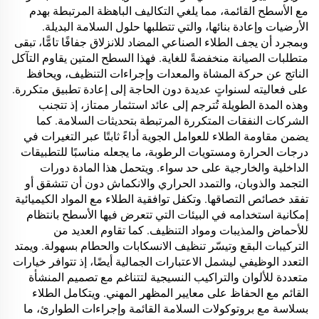
مع الأسطح القائمة، مما يلغي التكاليف الباهظة المرتبطة بهدم
الأرضيات وإعادة بنائها، والتي تتطلبها حلول السلامة البديلة.
وبمجرد أن يجف الطلاء الصناعي المضاد للانزلاق جفافًا تامًّا، تبقى
متطلبات الصيانة منخفضةً للغاية. فهذا السطح المتين يقاوم التآكل
الناتج عن حركة المشاة والمعدات وإجراءات التنظيف، ويحافظ
على فعاليته لسنواتٍ عديدة دون الحاجة إلى إعادة تطبيق متكررة.
وهذه المدة الطويلة تُترجم إلى عائد استثمار ممتاز، إذ تتجنب
الشركات النفقات المتكررة المرتبطة بتحديثات السلامة. كما
يضمن مقاومة الطلاء للعوامل الجوية أداءً ثابتًا عبر التغيرات في
درجات الحرارة ومستويات الرطوبة، ما يجعله مناسبًا للتطبيقات
الداخلية والخارجية على حد سواء. ويتحمل هذا المادة دورات
التجمد والذوبان، والتمدد الحراري والانكماش دون أن تتشقق أو
تفقد خصائص التصاقها. وتكفل توافقية الطلاء مع المواد الكيميائية
إمكانية استخدامه في البيئات التي تتعرض فيها الأسطح بانتظام
للأحماض والمذيبات ومواد التنظيف. كما تقاوم العديد من
التركيبات البقع وتيسّر تنظيف الانسكابات والحطام بسهولة. ويمتد
التعدد الوظيفي ليشمل الاعتبارات الجمالية أيضًا، إذ تتوافر خيارات
متعددة للألوان والتراكيب النسيجية لتتناغم مع تصميم المنشأة
القائم مع الحفاظ على معايير المظهر المهني. ويتكامل الطلاء
بسلاسة مع بروتوكولات السلامة القائمة وإجراءات الطوارئ، ما