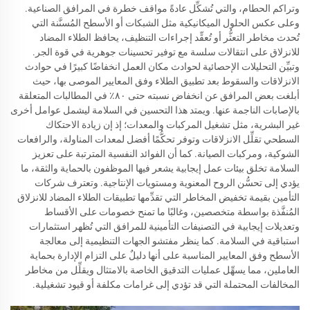
وتراكم الحطام، والتي تُشكِّل عادةً مواقف خطرة في المرافق الصناعية.
وعلى عكس الحلول الميكانيكية مثل الشبكات أو الأسطح المُسنَّنة التي
تُحدث مخاطر التعثُّر أو تُعقِّد إجراءات التنظيف، يحافظ الطلاء المضاد
للانزلاق على انتقالات سلسة مع توفير تحسينات جوهرية في قوة الجر.
وتبيِّن التحليلات الإحصائية لحوادث مكان العمل انخفاضًا كبيرًا في حوادث
الانزلاقات والسقوط بعد تطبيق الطلاء وفق المعايير الموصى بها، حيث
أبلغت بعض المرافق عن انخفاض نسبته حتى ٨٠٪ في المطالبات المتعلقة
بالإصابات الناجمة عنها. ويمتد هذا التحسين في السلامة ليشمل عوامل أخرى
غير البشرية، مثل تشغيل المركبات والمعدات؛ إذ إن زيادة الاحتكاك
السطحي تقلِّل الانزلاقات وتوفر تحكُّمًا أفضل لمعدات المناولة، والرافعات
الشوكية، ومركبات الصيانة. كما أن الفوائد النفسية المترتبة على تعزيز
السلامة تخلق بيئات عمل إيجابية يشعر فيها الموظفون بالحماية والثقة، ما
يؤدي إلى تحسُّن الروح المعنوية ومستويات الإنتاجية. وتعترف شركات
التأمين بقيمة تخفيض المخاطر التي تقدِّمها تطبيقات الطلاء المضاد للانزلاق
المُنفَّذة بواسطة متخصصين، وغالبًا ما تمنح خصومات على الأقساط
وتعديلات إيجابية في التصنيفات التأمينية للمرافق التي تُظهر استثمارات
استباقية في السلامة. كما ينظر مفتشو الجهات التنظيمية إلى معالجة
الأسطح وفق المعايير المناسبة على أنها دليلٌ على التزام الإدارة بحماية
العاملين، مما يسهِّل عمليات التدقيق الخاصة بالامتثال ويقلِّل من مخاطر
المخالفات المحتملة التي قد تؤدي إلى غرامات مكلفة أو قيود تشغيلية.