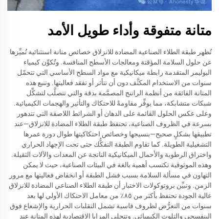
متانة متفوقة وأداء طويل الأمد
تُظهر طبقة الطلاء الصناعية المضادة للانزلاق خصائص متانة استثنائية تُميِّزها
عن حلول السلامة المؤقتة ومعالجات الأسطح المنافسة. وتُكوِّن كيمياء
البوليمر المتقدمة رابطة ميكانيكية مع مواد السطح الأساسي التي تتحمّل
سنوات من الاستخدام المكثَّف دون أن تتأثر أو تفقد فعاليتها. وتنبع هذه
المتانة الفائقة من أنظمة الراتنج المصمَّمة بدقة والتي تتصلَّب لتشكِّل
شبكات متشابكة، مما يوفِّر مقاومةً للاحتكاك والتأثير والهجمات الكيميائية.
وعلى عكس الحلول القائمة على الدهان أو الشرائط اللاصقة التي تتدهور
بسرعة في الظروف الصناعية، تحتفظ طبقة الطلاء المضادة للانزلاق—عند
تطبيقها بشكلٍ صحيح—بنسيجها وخصائص احتكاكيتها طوال دورة عمرها
التشغيلية الطويلة. كما تقاوم الطبقة التفكُّك حتى تحت الإجهاد الحراري
واختراق الرطوبة والأحمال الميكانيكية الناتجة عن المعدات والآلات الثقيلة.
وهذه الموثوقية تكتسب أهمية بالغة في البيئات الصناعية، حيث لا يمكن
التهاون في مسألة السلامة بسبب فشل الطبقة أو انخفاض فعاليتها مع مرور
الزمن. وتبيِّن بروتوكولات الاختبار أن طبقة الطلاء الصناعي المضادة للانزلاق
عالية الجودة تحتفظ بأكثر من ٨٥٪ من معامل الاحتكاك الأولي لها بعد
سنوات من التعرُّض لظروف قاسية تشمل التقلبات الحرارية والإشعاع فوق
البنفسجي والتلوث الكيميائي. وتتجلى المزايا الاقتصادية لهذه المتانة عند