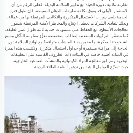
مقارنة تكاليف دورة الحياة مع تدابير السلامة البديلة. فعلى الرغم من أن
الاستثمار الأولي قد يفوق تكلفة تطبيقات الدهان البسيطة، فإن طول فترة
الخدمة يلغي دورات الاستبدال المتكررة والتكاليف المرتبطة بها من عمالة.
وبذلك تتفادى الشركات تعطيل الإنتاج والمخاطر الأمنية المرتبطة بتدهور
معالجات الأسطح، مع الحفاظ على مستويات حماية ثابتة طوال عمر الطبقة.
كما تتضمَّن التركيبات المتقدمة إضافات متخصصة تعزِّز مقاومة التآكل وتمنع
الشيخوخة المبكرة، ما يضمن بقاء المنشآت متوافقةً مع لوائح السلامة دون
الحاجة إلى مراقبة مستمرة أو جداول استبدال متكررة. وتكتسب هذه الميزة
في المتانة أهمية خاصة في البيئات ذات الظروف القاسية مثل التطبيقات
البحرية ومرافق معالجة المواد الكيميائية والمنشآت الصناعية الخارجية،
حيث تسرِّع العوامل البيئية من تدهور أنظمة الطلاء الرديئة.