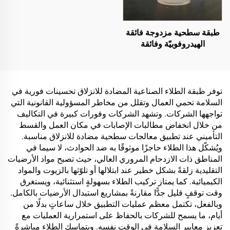
طبقة سطحية مزدوجة فائقة
الهيدروفوبيّة وفائقة
الأليوفوبيّة، تُستخدم مع
الطلاءات التبريدية الإشعاعية
أو في سيناريوهات أخرى
تتطلب خصائص مقاومة للماء
توفر طبقة الطلاء الصناعية المضادة للانزلاق تحسينات فورية في
والزيوت
السلامة تحمي العمال وتقلل من مخاطر المسؤولية القانونية التي
تواجهها الشركات. وتشهد الشركات وفورات كبيرة في التكاليف
من خلال انخفاض مطالبات الإصابات في مكان العمل والقسط
التأميني عند تطبيق معالجات سطحية مضادة للانزلاق مناسبة.
ويُشكّل هذا الطلاء حاجزًا موثوقًا به ضد الحوادث، لا سيما في
المناطق ذات الازدحام المروري العالي، حيث تصبح مواد الأرضيات
التقليدية زلقةً بشكل خطير عند ابتلالها أو تلوّثها بالزيوت والمواد
الكيميائية. كما يمتاز تركيب الطلاء بسهولةٍ استثنائية، ويستغرق
وقت توقفٍ قليل جدًّا مقارنةً بمشاريع استبدال الأرضيات بالكامل.
وبالفعل، تكتمل معظم عمليات التطبيق خلال ساعاتٍ بدلًا من
أيام، ما يسمح للشركات بالحفاظ على استمرارية العمليات مع
تعزيز معايير السلامة في الوقت نفسه. ويتماسك الطلاء مباشرةً