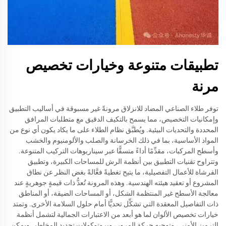
تطبيقات متنوعة وخيارات تخصيص
مرنة
توفر طلاء الصناعي المضاد للانزلاق مرونةً غير مسبوقة في أساليب التطبيق
وإمكانيات التخصيص، مما يسمح بالتكيف الدقيق مع متطلبات المرافق
المحددة والتحديات البيئية. ويُطبَّق نظام الطلاء على ما يكاد يكون أي نوع من
المواد الأساسية، بما في ذلك الخرسانة والصلب والألومنيوم والخشب
وأسطح المركبات، مقدِّمًا أداءً متسقًّا عبر سيناريوهات التركيب المتنوعة.
وتتراوح تقنيات التطبيق بين أنظمة الرش للمساحات الكبيرة، وتطبيق
الفرشاة للأعمال التفصيلية، ما يتيح تغطيةً فعَّالةً بغض النظر عن نطاق
المشروع أو تعقيد هيئته الهندسية. وهذه المرونة تُعدُّ ذات قيمةٍ جوهريةٍ عند
معالجة الأسطح غير المنتظمة الشكل، أو المساحات الضيقة، أو المناطق
ذات التفاصيل المعقدة التي تشكِّل تحديًّا أمام حلول السلامة الأخرى. وتمتد
خيارات تخصيص الألوان لما هو أبعد من الاعتبارات الجمالية لتشمل أنظمة
الترميز الأمني، وتوجيه حركة المرور، وبروتوكولات تحديد المخاطر. ويمكن