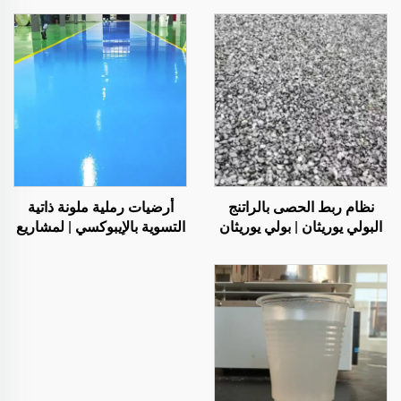
نظام ربط الحصى بالراتنج
أرضيات رملية ملونة ذاتية
البولي يوريثان | بولي يوريثان
التسوية بالإيبوكسي | لمشاريع
هيدروكسي بروبيل للتشجير
تجارية وصناعية وسكنية
والديكور
فاخرة