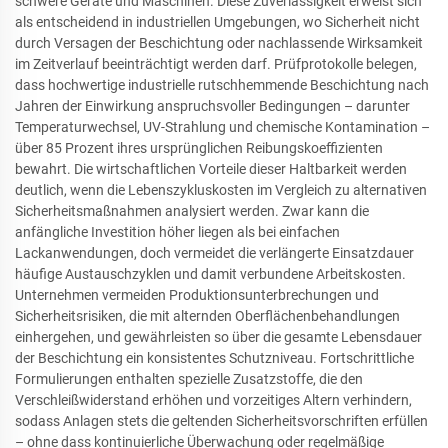
schwere Geräte und Maschinen. Diese Zuverlässigkeit erweist sich
als entscheidend in industriellen Umgebungen, wo Sicherheit nicht
durch Versagen der Beschichtung oder nachlassende Wirksamkeit
im Zeitverlauf beeinträchtigt werden darf. Prüfprotokolle belegen,
dass hochwertige industrielle rutschhemmende Beschichtung nach
Jahren der Einwirkung anspruchsvoller Bedingungen – darunter
Temperaturwechsel, UV-Strahlung und chemische Kontamination –
über 85 Prozent ihres ursprünglichen Reibungskoeffizienten
bewahrt. Die wirtschaftlichen Vorteile dieser Haltbarkeit werden
deutlich, wenn die Lebenszykluskosten im Vergleich zu alternativen
Sicherheitsmaßnahmen analysiert werden. Zwar kann die
anfängliche Investition höher liegen als bei einfachen
Lackanwendungen, doch vermeidet die verlängerte Einsatzdauer
häufige Austauschzyklen und damit verbundene Arbeitskosten.
Unternehmen vermeiden Produktionsunterbrechungen und
Sicherheitsrisiken, die mit alternden Oberflächenbehandlungen
einhergehen, und gewährleisten so über die gesamte Lebensdauer
der Beschichtung ein konsistentes Schutzniveau. Fortschrittliche
Formulierungen enthalten spezielle Zusatzstoffe, die den
Verschleißwiderstand erhöhen und vorzeitiges Altern verhindern,
sodass Anlagen stets die geltenden Sicherheitsvorschriften erfüllen
– ohne dass kontinuierliche Überwachung oder regelmäßige