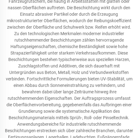
Fahrzeugrutschern, die häufig in Arbeitsstätten mit glatten oder
nassen Oberflächen auftreten. Die Beschichtung wirkt durch den
Einsatz abrasiver Partikel oder durch die Erzeugung
mikrostrukturierter Oberflächen, wodurch der Reibungskoeffizient
zwischen der Oberfläche und Schuhwerk bzw. Reifen erhöht wird.
Zu den technologischen Merkmalen moderner industrieller
rutschhemmender Beschichtungen zählen hervorragende
Haftungseigenschaften, chemische Beständigkeit sowie hohe
Strapazierfähigkeit unter starkem Verkehrsaufkommen. Diese
Beschichtungen bestehen typischerweise aus speziellen Harzen,
Zuschlagstoffen und Additiven, die sich dauerhaft mit
Untergründen aus Beton, Metall, Holz und Verbundwerkstoffen
verbinden. Fortschrittliche Formulierungen bieten UV-Stabilität, um
einen Abbau durch Sonneneinstrahlung zu verhindern, und
bewahren dabei über lange Zeiträume hinweg ihre
rutschhemmenden Eigenschaften. Der Auftragsprozess umfasst
die Oberflächenvorbereitung, gegebenenfalls das Aufbringen einer
Grundierung sowie die systematische Applikation des
Beschichtungsmaterials mittels Sprüh-, Roll- oder Pinseltechnik.
Anwendungsbereiche für industrielle rutschhemmende
Beschichtungen erstrecken sich über zahlreiche Branchen, darunter
Fertigungsanlagen, Lagerhallen, Ladebuchten, Fußgängerpfade,