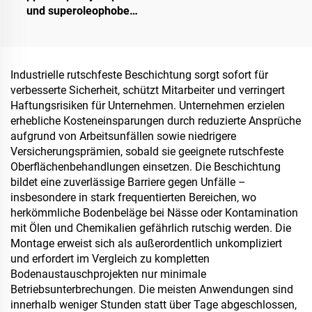
und superoleophobe
Deckschicht zur
Verwendung mit
Strahlungskühlbeschichtungen
oder in anderen
Industrielle rutschfeste Beschichtung sorgt sofort für
Szenarien, bei denen
verbesserte Sicherheit, schützt Mitarbeiter und verringert
hydrophobe und
Haftungsrisiken für Unternehmen. Unternehmen erzielen
oleophobe Eigenschaften
erhebliche Kosteneinsparungen durch reduzierte Ansprüche
erforderlich sind
aufgrund von Arbeitsunfällen sowie niedrigere
Versicherungsprämien, sobald sie geeignete rutschfeste
Oberflächenbehandlungen einsetzen. Die Beschichtung
bildet eine zuverlässige Barriere gegen Unfälle –
insbesondere in stark frequentierten Bereichen, wo
herkömmliche Bodenbeläge bei Nässe oder Kontamination
mit Ölen und Chemikalien gefährlich rutschig werden. Die
Montage erweist sich als außerordentlich unkompliziert
und erfordert im Vergleich zu kompletten
Bodenaustauschprojekten nur minimale
Betriebsunterbrechungen. Die meisten Anwendungen sind
innerhalb weniger Stunden statt über Tage abgeschlossen,