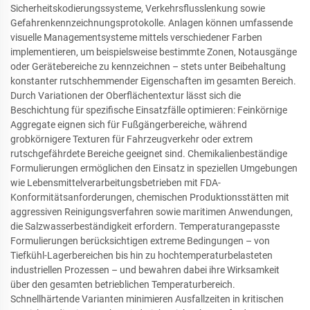
Sicherheitskodierungssysteme, Verkehrsflusslenkung sowie
Gefahrenkennzeichnungsprotokolle. Anlagen können umfassende
visuelle Managementsysteme mittels verschiedener Farben
implementieren, um beispielsweise bestimmte Zonen, Notausgänge
oder Gerätebereiche zu kennzeichnen – stets unter Beibehaltung
konstanter rutschhemmender Eigenschaften im gesamten Bereich.
Durch Variationen der Oberflächentextur lässt sich die
Beschichtung für spezifische Einsatzfälle optimieren: Feinkörnige
Aggregate eignen sich für Fußgängerbereiche, während
grobkörnigere Texturen für Fahrzeugverkehr oder extrem
rutschgefährdete Bereiche geeignet sind. Chemikalienbeständige
Formulierungen ermöglichen den Einsatz in speziellen Umgebungen
wie Lebensmittelverarbeitungsbetrieben mit FDA-
Konformitätsanforderungen, chemischen Produktionsstätten mit
aggressiven Reinigungsverfahren sowie maritimen Anwendungen,
die Salzwasserbeständigkeit erfordern. Temperaturangepasste
Formulierungen berücksichtigen extreme Bedingungen – von
Tiefkühl-Lagerbereichen bis hin zu hochtemperaturbelasteten
industriellen Prozessen – und bewahren dabei ihre Wirksamkeit
über den gesamten betrieblichen Temperaturbereich.
Schnellhärtende Varianten minimieren Ausfallzeiten in kritischen