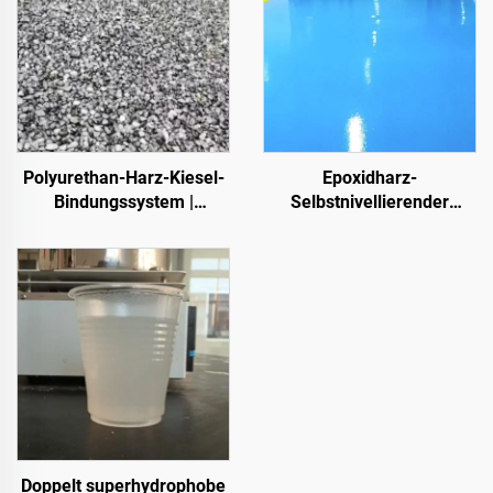
Polyurethan-Harz-Kiesel-
Epoxidharz-
Bindungssystem |
Selbstnivellierender
Hydroxypropyl-
Farbsandboden | Für
Polyurethan für
gewerbliche, industrielle
Landschaftsgestaltung
und hochwertige
und Dekoration
Wohnprojekte
Doppelt superhydrophobe