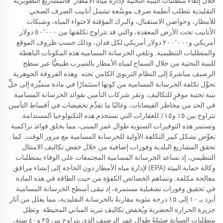
خلال إلغاء متطلبات البنية التحتية لإدارة مياه الأمطار. فالمشاريع التطويرية
التقليدية تتطلب أنظمة صرف موسَّعة تشمل أنابيب الصرف الصحي
للأمطار، وحواضن الاستقبال، والبرك المؤقتة لاحتواء المياه، وشبكات
الأنابيب تحت الأرض المعقدة، والتي قد تتراوح تكلفتها بين ٥٠٬٠٠٠ دولار
أمريكي و٢٠٠٬٠٠٠ دولار أمريكي لكل فدان، وذلك حسب ظروف الموقع
والمتطلبات التنظيمية. وتلغي الخرسانة المسامية هذه المكونات الباهظة
للبنية التحتية من خلال السماح لمياه الأمطار بالتسرب طبيعيًّا عبر سطح
الرصيف مباشرةً إلى النظام التربوي الكامن تحته. وهذه الفروقة الجوهرية
تحوِّل تكلفة الخرسانة المسامية من كونها استثمارًا في مادة متميِّزة إلى حلٍّ
بنية تحتية موفرٍ للتكاليف. وتقر شركات التأمين بفوائد الخرسانة المسامية
في الحد من مخاطر الفيضانات، وغالبًا ما تقدِّم تخفيضات في أقساط التأمين
تتراوح بين ٥٪ و١٥٪ للعقارات التي تستخدم هذه التكنولوجيا المستدامة.
وتستمر هذه التوفيرات السنوية طوال عمر المبنى، مما يخلق فوائد تراكمية
تعوِّض بشكل كبير التكلفة الأولية للخرسانة المسامية مع مرور الوقت. كما
تحقق المشاريع البلدية وفورات إضافية من خلال خفض تكاليف الامتثال
التنظيمي، إذ تساعد الخرسانة المسامية المجتمعات على الوفاء بمتطلبات
وكالة حماية البيئة (EPA) لإدارة مياه الأمطار دون الحاجة إلى إنشاء مرافق
معالجة مكلفة. وتساهم الخصائص الكفؤة من حيث الطاقة في هذه المادة
في تحقيق وفورات تشغيلية مستمرة، إذ تبقى أسطح الخرسانة المسامية
أبرد بـ ١٠ إلى ١٥ درجة مئوية مقارنةً بالخرسانة التقليدية، مما يقلل من آثار
جزيرة الحرارة الحضرية ويُخفض تكاليف تبريد المباني المحيطة. وتظل
متطلبات الصيانة ضئيلةً طوال عمر الرصيف الذي يتراوح بين ٢٥ و٤٠ سنة،