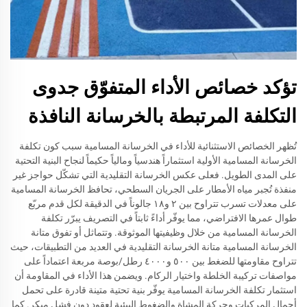
تؤكد خصائص الأداء المتفوّق جدوى
التكلفة المرتبطة بالخرسانة النافذة
تُظهر الخصائص الاستثنائية للأداء في الخرسانة المسامية سبب كون تكلفة
الخرسانة المسامية الأولية استثماراً هندسياً ومالياً حكيماً لنجاح البنية التحتية
على المدى الطويل. فعلى عكس الخرسانة التقليدية التي تشكّل حواجز غير
منفذة تُجبر مياه الأمطار على الجريان السطحي، تحافظ الخرسانة المسامية
على معدلات تسرب تتراوح بين ٢ و١٨ جالوناً في الدقيقة لكل قدم مربّع
طوال عمرها الافتراضي، مما يوفّر أداءً ثابتاً في التصريف يبرّر تكلفة
الخرسانة المسامية من خلال وظيفيتها الموثوقة. وتتماثل أو تفوق متانة
الخرسانة المسامية متانة الخرسانة التقليدية في العديد من التطبيقات، حيث
تتراوح مقاومتها للضغط بين ٥٠٠ و٤٠٠٠ رطل/بوصة مربعة اعتماداً على
مواصفات تركيبة الخلطة واختيار الركام. ويضمن هذا الأداء في المقاومة أن
استثمار تكلفة الخرسانة المسامية يوفّر بنية تحتية متينة قادرة على تحمل
أحمال المركبات وحركة المشاة والضغوط البيئية لعقود دون فشل مبكر. كما