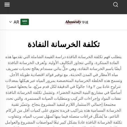
AR
تكلفة الخرسانة النفاذة
يتطلب فهم تكلفة الخرسانة النافذة دراسة القيمة الشاملة التي تقدمها هذه
المادة المبتكرة، والتي تتجاوز التكاليف الأولية. وتُعرف الخرسانة النافذة
أيضًا باسم الخرسانة النفاذة، وهي حلٌّ بنائي مستدام يعالج تحديات تصريف
مياه الأمطار في المدن الحديثة، مع توفير فوائد اقتصادية طويلة الأجل.
وتسمح هذه الخلطة الخرسانية المتخصصة بمرور المياه عبر هيكلها بمعدلات
تتراوح عادةً بين ٢ و١٨ جالونًا في الدقيقة لكل قدم مربّع، ما يجعلها عنصرًا
أساسيًّا في مشاريع البنية التحتية الخضراء. وتشمل تكلفة الخرسانة النافذة
نفقات المواد وإجراءات التركيب ومتطلبات الصيانة المستمرة، والتي تحدد
مجتمعةً إجمالي الاستثمار اللازم لتنفيذ المشروع بنجاح. وتتميّز تقنية
الخرسانة المسامية هذه بتراكيب فريدة تحتوي على كميات أقل من الركام
الناعم، ما يُشكّل فراغات متصلة فيما بينها تُسهّل تسرب المياه. وتتفاوت
تكلفة الخرسانة النافذة عادةً بشكل كبير تبعًا لمواصفات المشروع والعوامل