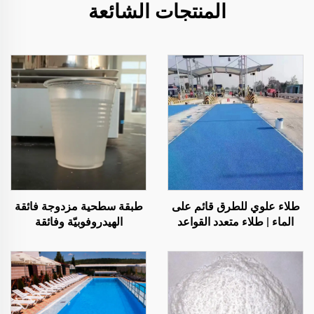
المنتجات الشائعة
طلاء علوي للطرق قائم على
طبقة سطحية مزدوجة فائقة
الماء | طلاء متعدد القواعد
الهيدروفوبيّة وفائقة
لتغيير اللون للأسطح الداخلية
الأليوفوبيّة، تُستخدم مع
والخارجية
الطلاءات التبريدية الإشعاعية
أو في سيناريوهات أخرى
تتطلب خصائص مقاومة للماء
والزيوت