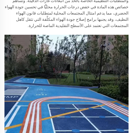
والمتطلبات التنظيمية الخاصة بالحد من انبعاثات غازات الدفيئة. وتساهم
خصائص هذه المادة في خفض درجات الحرارة محليًّا في تحسين جودة الهواء
الحضري، مما يدعم امتثال المجتمعات المحلية لمتطلبات قانون الهواء
النظيف، وقد يجنبها برامج إصلاح جودة الهواء المكلِّفة التي تثقل كاهل
المجتمعات التي تعتمد على الأسطح التقليدية الماصة للحرارة.