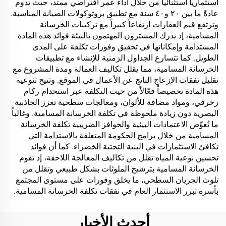
استثمارياً استثنائياً من خلال أداء عمر افتراضي ممتد، حيث تدوم
عادةً ما بين ٢٠ و٤٠ سنة مع تطبيق بروتوكولات الصيانة المناسبة.
وترتفع قيم العقارات ارتفاعاً كبيراً مع تركيبات الخرسانة
المسامية، إذ يدرك المشترون المهتمون بالبيئة فوائد هذه المادة
المستدامة وإمكاناتها في تحقيق وفورات تكلفة على المدى
الطويل. كما تتسارع الجداول الزمنية للإنشاء مع تطبيقات
الخرسانة المسامية، مما يقلل تكاليف العمالة ومدة المشروع مع
تقليل نفقات الإزعاج الناتج عن الأعمال في الموقع. وتتيح تنوعية
هذه المادة تخصيصاً فعّالاً من حيث التكلفة عبر استخدام ركام
زخرفي، ومواد مضافة للألوان، ومعالجات سطحية تعزز الجاذبية
البصرية دون زيادة ملحوظة في تكلفة الخرسانة المسامية. وغالباً
ما تُعوِّض الاعتمادات البيئية والحوافز الضريبية تكلفة الخرسانة
المسامية من خلال برامج الحكومة المتعلقة بالاستدامة التي
تكافئ الاستثمارات في البنية التحتية الخضراء. كما أن فوائد
تحسين نوعية المياه تقلل من تكاليف المعالجة اللاحقة، إذ تقوم
الخرسانة المسامية بترشيح الملوثات بشكل طبيعي وتقلل من
تلوث الجريان السطحي، ما يخلق وفورات على مستوى المجتمع
بأسره تبرر الاستثمار العام في نفقات تكلفة الخرسانة المسامية.
أحدث الأخبار