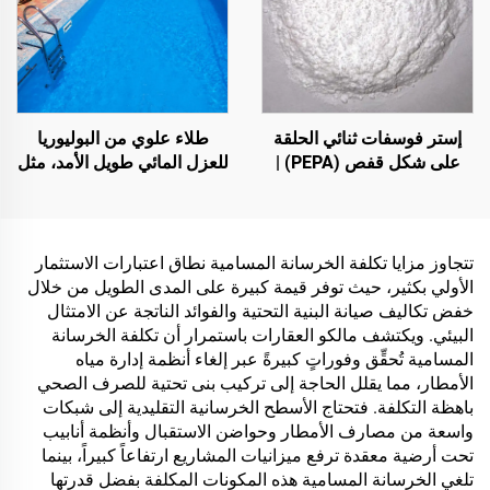
إستر فوسفات ثنائي الحلقة
طلاء علوي من البوليوريا
على شكل قفص (PEPA) |
للعزل المائي طويل الأمد، مثل
عامل تكربن لراتنجات
حمامات السباحة والأسطح
الإيبوكسي ومواد البولي
والحمامات
بروبلين (PP) والإثيلين-أسيتات
الفينيل (EVA)
تتجاوز مزايا تكلفة الخرسانة المسامية نطاق اعتبارات الاستثمار
الأولي بكثير، حيث توفر قيمة كبيرة على المدى الطويل من خلال
خفض تكاليف صيانة البنية التحتية والفوائد الناتجة عن الامتثال
البيئي. ويكتشف مالكو العقارات باستمرار أن تكلفة الخرسانة
المسامية تُحقِّق وفوراتٍ كبيرةً عبر إلغاء أنظمة إدارة مياه
الأمطار، مما يقلل الحاجة إلى تركيب بنى تحتية للصرف الصحي
باهظة التكلفة. فتحتاج الأسطح الخرسانية التقليدية إلى شبكات
واسعة من مصارف الأمطار وحواضن الاستقبال وأنظمة أنابيب
تحت أرضية معقدة ترفع ميزانيات المشاريع ارتفاعاً كبيراً، بينما
تلغي الخرسانة المسامية هذه المكونات المكلفة بفضل قدرتها