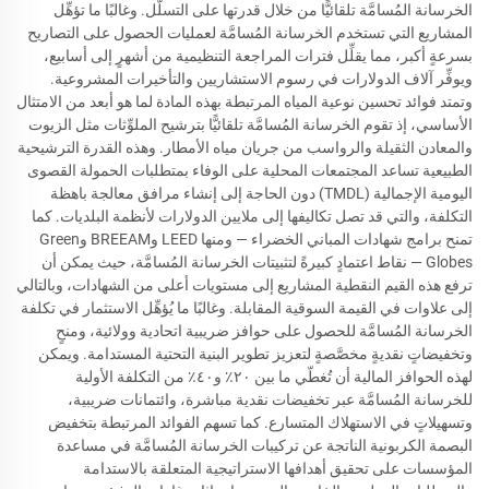
الخرسانة المُسامَّة تلقائيًّا من خلال قدرتها على التسلُّل. وغالبًا ما تؤهِّل
المشاريع التي تستخدم الخرسانة المُسامَّة لعمليات الحصول على التصاريح
بسرعةٍ أكبر، مما يقلِّل فترات المراجعة التنظيمية من أشهرٍ إلى أسابيع،
ويوفِّر آلاف الدولارات في رسوم الاستشاريين والتأخيرات المشروعية.
وتمتد فوائد تحسين نوعية المياه المرتبطة بهذه المادة لما هو أبعد من الامتثال
الأساسي، إذ تقوم الخرسانة المُسامَّة تلقائيًّا بترشيح الملوِّثات مثل الزيوت
والمعادن الثقيلة والرواسب من جريان مياه الأمطار. وهذه القدرة الترشيحية
الطبيعية تساعد المجتمعات المحلية على الوفاء بمتطلبات الحمولة القصوى
اليومية الإجمالية (TMDL) دون الحاجة إلى إنشاء مرافق معالجة باهظة
التكلفة، والتي قد تصل تكاليفها إلى ملايين الدولارات لأنظمة البلديات. كما
تمنح برامج شهادات المباني الخضراء — ومنها LEED وBREEAM وGreen
Globes — نقاط اعتمادٍ كبيرةً لتثبيتات الخرسانة المُسامَّة، حيث يمكن أن
ترفع هذه القيم النقطية المشاريع إلى مستويات أعلى من الشهادات، وبالتالي
إلى علاوات في القيمة السوقية المقابلة. وغالبًا ما يُؤهِّل الاستثمار في تكلفة
الخرسانة المُسامَّة للحصول على حوافز ضريبية اتحادية وولائية، ومنحٍ
وتخفيضاتٍ نقديةٍ مخصَّصةٍ لتعزيز تطوير البنية التحتية المستدامة. ويمكن
لهذه الحوافز المالية أن تُغطّي ما بين ٢٠٪ و٤٠٪ من التكلفة الأولية
للخرسانة المُسامَّة عبر تخفيضات نقدية مباشرة، وائتمانات ضريبية،
وتسهيلاتٍ في الاستهلاك المتسارع. كما تسهم الفوائد المرتبطة بتخفيض
البصمة الكربونية الناتجة عن تركيبات الخرسانة المُسامَّة في مساعدة
المؤسسات على تحقيق أهدافها الاستراتيجية المتعلقة بالاستدامة