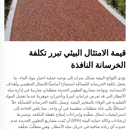
قيمة الامتثال البيئي تبرر تكلفة
الخرسانة النافذة
تؤدي اللوائح البيئية بشكل متزايد إلى توجيه عملية اختيار مواد البناء، ما
يجعل تكلفة الخرسانة المُسامَّة استثمارًا أساسيًّا للامتثال التنظيمي وأهداف
الاستدامة. وتواجه مشاريع التطوير الحديثة متطلباتٍ صارمةً في إدارة مياه
الأمطار التي قد تفرض غراماتٍ كبيرةً وتأخيراتٍ جوهريةً عندما تفشل المواد
التقليدية في الوفاء بالمعايير البيئية. وتمثل تكلفة الخرسانة المُسامَّة حلاً
استباقيًّا يلبّي عدّة متطلبات تنظيمية في آنٍ واحد، مما يلغي الحاجة إلى
استراتيجيات امتثال معقَّدة وإجراءات إصلاح باهظة التكلفة. وتشترط
إرشادات وكالة حماية البيئة (EPA) أن تُثبت مشاريع التطوير الجديدة عدم
حدوث أي زيادة صافية في جريان مياه الأمطار، وهي متطلَّبٌ تحقِّقه