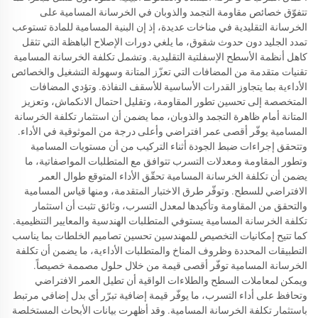
تتفوّق خصائص مقاومة التجمد والذوبان في الخرسانة المسامية على
الخرسانة التقليدية في مناخات عديدة، إذ إن البنية المسامية للمادة تستوعب
تمدد الجليد دون حدوث شقوق، ما يلغي دورات الإصلاح الباهظة التي تثقل
كاهل أنظمة الأسطح الإسفلتية التقليدية. وتشمل تكلفة الخرسانة المسامية
تقنيات متقدمة من المضافات التي تعزّز المتانة وسهولة التشغيل والخصائص
الأداءية بما يتجاوز القدرات الأساسية للأسقف النفاذة. وتؤدي المضافات
المتخصصة إلى تحسين تطور المقاومة، وتقليل احتمال الانكماش، وتعزيز
المتانة أمام ظاهرة التجمد والذوبان، مما يضمن أن استثمار تكلفة الخرسانة
المسامية يوفّر أقصى عمر افتراضي وأعلى درجة من الموثوقية في الأداء.
وتتحقق إجراءات ضبط الجودة أثناء التركيب من أن مستويات المسامية
وتطور المقاومة ومعدلات التسرب تتوافق مع المتطلبات المواصفاتية، ما
يضمن أن تكلفة الخرسانة المسامية تحقّق الأداء المتوقع طوال العمر
الافتراضي للسطح. وتوفّر طرق الاختبار المتقدمة، ومنها قياس المسامية
والتحقق من المقاومة وتأكيدها لمعدل التسرب، وثائق تثبت أن استثمار
تكلفة الخرسانة المسامية يستوفي المتطلبات الهندسية والمعايير التنظيمية.
كما تتيح إمكانيات التخصيص للمهندسين تحسين تصاميم الخلطات بما يناسب
التطبيقات المحددة وظروف المناخ والمتطلبات الأداءية، ما يضمن أن تكلفة
الخرسانة المسامية توفّر أقصى قيمة من خلال حلول مصممة خصيصاً.
ويمكن لمعاملات السطح والطلاءات الواقية أن تطيل العمر الافتراضي
وتحافظ على أداء التسرب، ما يوفّر قيمة إضافية تبرّر أي بدل إضافي مرتبط
باستثمار تكلفة الخرسانة المسامية. وقد أظهرت بيانات الأبحاث المستخلصة