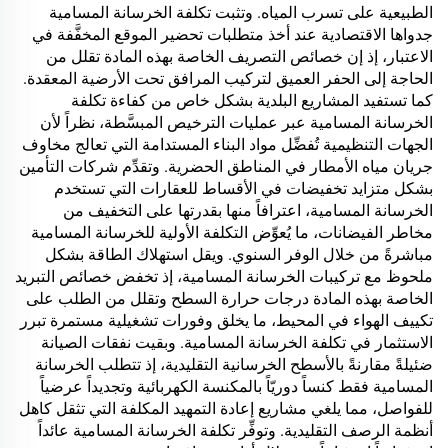
الطبيعية على تسرب المياه. وتثبت تكلفة الخرسانة المسامية
جدواها الاقتصادية عند أخذ متطلبات تحضير الموقع المخفَّفة في
الاعتبار، إذ إن خصائص التصريف الخاصة بهذه المادة تقلل من
الحاجة إلى الحفر العميق لتركيب المرافق تحت الأرضية المعقدة.
كما تستفيد المشاريع البلدية بشكل خاص من كفاءة تكلفة
الخرسانة المسامية عبر عمليات الترخيص المبسَّطة، نظراً لأن
الجهات التنظيمية تُفضِّل مواد البناء المستدامة التي تعالج مخاوف
جريان مياه الأمطار في المناطق الحضرية. وتقدِّم شركات التأمين
بشكل متزايد تخفيضات في الأقساط للعقارات التي تستخدم
الخرسانة المسامية، اعترافاً منها بقدرتها على التخفيف من
مخاطر الفيضانات، ما يُعوِّض التكلفة الأولية للخرسانة المسامية
مباشرةً من خلال الوفر السنوي. ويقل استهلاك الطاقة بشكل
ملحوظ مع تركيبات الخرسانة المسامية، إذ تخفض خصائص التبريد
الخاصة بهذه المادة درجات حرارة السطح وتقلل من الطلب على
تكييف الهواء في المحيط، ما يخلق وفورات تشغيلية مستمرة تبرر
الاستثمار في تكلفة الخرسانة المسامية. وبقيت نفقات الصيانة
ضئيلةً مقارنةً بالأسطح الخرسانية التقليدية، إذ تتطلب الخرسانة
المسامية فقط كنساً دوريّاً بالمكنسة الكهربائية وتجديداً عرضياً
للفواصل، مما يلغي مشاريع إعادة التمهيد المكلفة التي تثقل كاهل
أنظمة الرصف التقليدية. وتوفِّر تكلفة الخرسانة المسامية عائداً