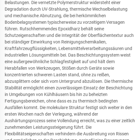
Belastungen. Die vernetzte Polymerstruktur widersteht einer
Degradation durch UV-Strahlung, thermische Wechselbelastung
und mechanische Abnutzung, die bei herkömmlichen
Bodenbelagsystemen typischerweise zu vorzeitigem Versagen
führen. Rutschhemmendes Epoxidharz behält seine
Schutzeigenschaften und die Integrität der Oberflächentextur auch
bei ständiger Einwirkung von Reinigungschemikalien,
Kraftfahrzeugflüssigkeiten, Lebensmittelverarbeitungssäuren und
industriellen Lösungsmitteln bei. Das Beschichtungssystem weist
eine außergewöhnliche Schlagfestigkeit auf und hält dem
Herabfallen von Werkzeugen, Stößen durch Geräte sowie
konzentrierten schweren Lasten stand, ohne zu reißen,
abzusplittern oder sich vom Untergrund abzulösen. Die thermische
Stabilität ermöglicht einen zuverlässigen Einsatz der Beschichtung
in Umgebungen von Kühlhäusern bis hin zu beheizten
Fertigungsbereichen, ohne dass es zu thermisch bedingten
Ausfällen kommt. Die molekulare Struktur festigt sich weiter in den
ersten Wochen nach der Verlegung, während der
Aushärtungsprozess seine Vollendung erreicht, was zu einer zeitlich
zunehmenden Leistungssteigerung führt. Die
Flexibilitätseigenschaften verhindern die Ausbreitung von Rissen