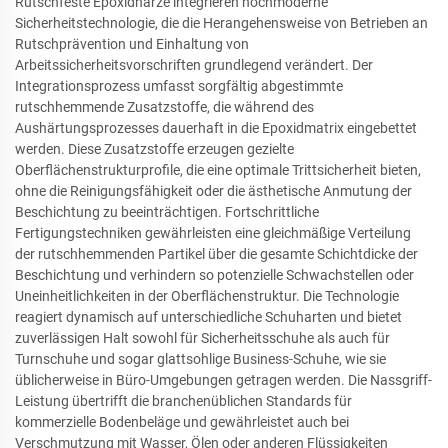
Rutschfeste Epoxidharze integrieren hochmoderne
Sicherheitstechnologie, die die Herangehensweise von Betrieben an
Rutschprävention und Einhaltung von
Arbeitssicherheitsvorschriften grundlegend verändert. Der
Integrationsprozess umfasst sorgfältig abgestimmte
rutschhemmende Zusatzstoffe, die während des
Aushärtungsprozesses dauerhaft in die Epoxidmatrix eingebettet
werden. Diese Zusatzstoffe erzeugen gezielte
Oberflächenstrukturprofile, die eine optimale Trittsicherheit bieten,
ohne die Reinigungsfähigkeit oder die ästhetische Anmutung der
Beschichtung zu beeinträchtigen. Fortschrittliche
Fertigungstechniken gewährleisten eine gleichmäßige Verteilung
der rutschhemmenden Partikel über die gesamte Schichtdicke der
Beschichtung und verhindern so potenzielle Schwachstellen oder
Uneinheitlichkeiten in der Oberflächenstruktur. Die Technologie
reagiert dynamisch auf unterschiedliche Schuharten und bietet
zuverlässigen Halt sowohl für Sicherheitsschuhe als auch für
Turnschuhe und sogar glattsohlige Business-Schuhe, wie sie
üblicherweise in Büro-Umgebungen getragen werden. Die Nassgriff-
Leistung übertrifft die branchenüblichen Standards für
kommerzielle Bodenbeläge und gewährleistet auch bei
Verschmutzung mit Wasser, Ölen oder anderen Flüssigkeiten