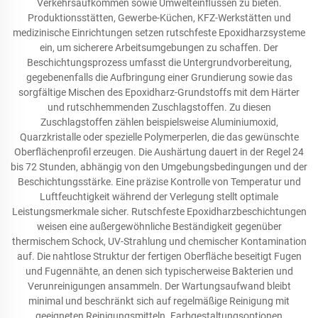
Verkehrsaufkommen sowie Umwelteinflüssen zu bieten.
Produktionsstätten, Gewerbe-Küchen, KFZ-Werkstätten und
medizinische Einrichtungen setzen rutschfeste Epoxidharzsysteme
ein, um sicherere Arbeitsumgebungen zu schaffen. Der
Beschichtungsprozess umfasst die Untergrundvorbereitung,
gegebenenfalls die Aufbringung einer Grundierung sowie das
sorgfältige Mischen des Epoxidharz-Grundstoffs mit dem Härter
und rutschhemmenden Zuschlagstoffen. Zu diesen
Zuschlagstoffen zählen beispielsweise Aluminiumoxid,
Quarzkristalle oder spezielle Polymerperlen, die das gewünschte
Oberflächenprofil erzeugen. Die Aushärtung dauert in der Regel 24
bis 72 Stunden, abhängig von den Umgebungsbedingungen und der
Beschichtungsstärke. Eine präzise Kontrolle von Temperatur und
Luftfeuchtigkeit während der Verlegung stellt optimale
Leistungsmerkmale sicher. Rutschfeste Epoxidharzbeschichtungen
weisen eine außergewöhnliche Beständigkeit gegenüber
thermischem Schock, UV-Strahlung und chemischer Kontamination
auf. Die nahtlose Struktur der fertigen Oberfläche beseitigt Fugen
und Fugennähte, an denen sich typischerweise Bakterien und
Verunreinigungen ansammeln. Der Wartungsaufwand bleibt
minimal und beschränkt sich auf regelmäßige Reinigung mit
geeigneten Reinigungsmitteln. Farbgestaltungsoptionen