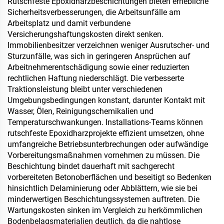
Rutschfeste Epoxidharzbeschichtungen bieten erhebliche
Schokolade, Gebäck und
Sicherheitsverbesserungen, die Arbeitsunfälle am
Gewürzen
Arbeitsplatz und damit verbundene
Versicherungshaftungskosten direkt senken.
Immobilienbesitzer verzeichnen weniger Ausrutscher- und
Sturzunfälle, was sich in geringeren Ansprüchen auf
Arbeitnehmerentschädigung sowie einer reduzierten
rechtlichen Haftung niederschlägt. Die verbesserte
Traktionsleistung bleibt unter verschiedenen
Umgebungsbedingungen konstant, darunter Kontakt mit
Wasser, Ölen, Reinigungschemikalien und
Temperaturschwankungen. Installations-Teams können
rutschfeste Epoxidharzprojekte effizient umsetzen, ohne
umfangreiche Betriebsunterbrechungen oder aufwändige
Vorbereitungsmaßnahmen vornehmen zu müssen. Die
Beschichtung bindet dauerhaft mit sachgerecht
vorbereiteten Betonoberflächen und beseitigt so Bedenken
hinsichtlich Delaminierung oder Abblättern, wie sie bei
minderwertigen Beschichtungssystemen auftreten. Die
Wartungskosten sinken im Vergleich zu herkömmlichen
Bodenbelagsmaterialien deutlich, da die nahtlose