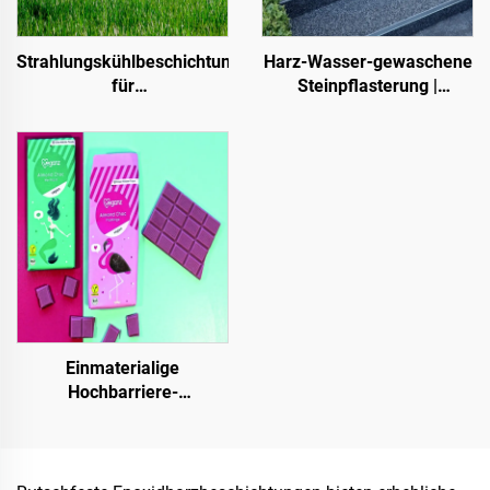
Harz-Wasser-gewaschene
Strahlungskühlbeschichtungen
Steinpflasterung |
für
Knochenförmige
Transformatorkabinettgehäuse,
Kieselsteine, Kristallsteine,
Farbstahl-
Steinteppich für
Dachplattenfabrikgebäude,
gewerbliche und private
Getreidespeicherbehälter,
Anwendungen
Öltanks
Einmaterialige
Hochbarriere-
Papiergrundlage für
Verpackungslösungen von
Produkten wie Tee,
Kaffee, Nüssen,