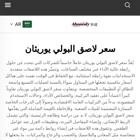
AR
سعر لاصق البولي يوريثان
يُعَدُّ سعر لاصق البولي يوريثان عاملاً حاسماً للشركات التي تبحث عن حلول
رابطة عالية الأداء عبر مختلف الصناعات. وتتميَّز هذه اللاصقات متعددة
الاستخدامات بقوة رابطة استثنائية، مع الحفاظ في الوقت نفسه على هياكل
أسعار تنافسية تجعلها في المتناول سواءً بالنسبة لعمليات التصنيع واسعة
النطاق أو التطبيقات المتخصصة. ويتفاوت سعر لاصق البولي يوريثان تفاوتاً
كبيراً اعتماداً على تعقيد التركيبة، والخصائص الأداء، وحالات الاستخدام
المقصودة، بدءاً من التركيبات العامة الاقتصادية وصولاً إلى الدرجات الخاصة
الممتازة المصممة للبيئات الصعبة. وللإحاطة بالقيمة الشاملة التي يقدِّمها
سعر لاصق البولي يوريثان، لا بد من دراسة وظائفه الرئيسية، والتي تشمل:
الربط الإنشائي، وإنشاء المفاصل المرنة، وتطبيقات العزل ضد عوامل
الطقس. وتتفوق هذه اللاصقات في إنشاء روابط دائمة بين مواد غير
متجانسة مثل المعادن والبلاستيك والخشب والزجاج والمركبات، ما يجعلها لا