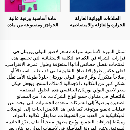
الطلاءات الهوائية العازلة
مادة أساسية ورقية عالية
للحرارة والعازلة والامتصاصية
الحواجز ومصنوعة من مادة
للصوت، ومقاومة للرطوبة
واحدة لحلول التغليف الخاصة
والعفن، تُستخدم على
بمنتجات مثل الشاي والقهوة
الأسطح، والغرف الزجاجية
والمكسرات والشوكولاتة
المشمسة، والجدران
والمعجنات والتوابل
تتمثل الميزة الأساسية لمراعاة سعر لاصق البولي يوريثان في
الخارجية، والجدران الداخلية،
قرارات الشراء في الكفاءة التكلفة الاستثنائية التي تحققها هذه
والجدران الفاصلة، وغرف
المنتجات بفضل خصائص أدائها المتفوّقة وطول عمرها الافتراضي.
النوم، وقاعات الاجتماعات،
فعلى عكس طرق الالتصاق التقليدية التي قد تتطلب استبدالاً أو
والفصل الدراسية، وقاعات
إصلاحاً متكرراً، يوفّر لاصق البولي يوريثان حلولاً طويلة الأمد تقلّل
الكاريوكي (KTV)، والمرائب
بشكلٍ كبيرٍ من التكاليف الإجمالية لامتلاك المنتج. ويجعل هيكل
تحت الأرض، وقاعات السينما
سعر لاصق البولي يوريثان التنافسي هذه الحلول المتقدمة
المنزلية تحت الأرض، والأنفاق
للالتصاق في متناول جميع أنواع الشركات، بدءاً من المصانع
الصغيرة ووصولاً إلى الشركات متعددة الجنسيات التي تبحث عن
عمليات تجميع موثوقة. كما يلغي هذا اللاصق الحاجة إلى الوصلات
الميكانيكية في العديد من التطبيقات، مما يقلّل تكاليف المواد،
ويبسّط إجراءات التجميع، ويُنتج مظهرًا منتجياً أنظف يعزّز الجاذبية
السوقية. وتتيح المرونة المتأصلة في لاصقات البولي يوريثان بعد