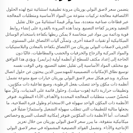
يتضمن سعر لاصق البولي يوريثان مرونة تطبيقية استثنائية تتيح لهذه الحلول
الالتصاقية معالجة تركيبات متنوعة من المواد الأساسية ومتطلبات المعالجة
عبر قطاعات صناعية متعددة، مما يوفّر قيمةً استثنائيةً من خلال تقليل
التعقيد وتعزيز كفاءة التصنيع. وتبدأ هذه المرونة بالقدرة على إنشاء روابط
قوية ودائمة بين مواد غير متجانسة لا يمكن ربطها بكفاءة باستخدام الوسائل
الميكانيكية أو تقنيات لاصقة أخرى. وتمكّن آليات الالتصاق على المستوى
الجزيئي لاصقات البولي يوريثان من الالتصاق بكفاءة بالمعادن والبلاستيكيات
والمواد المركبة والزجاج والخزفيات والخشب والمطاطيات، غالبًا دون
الحاجة إلى إعداد مكثف للسطح أو أنظمة أولية (برايمر). ويؤدي هذا التوافق
مع مختلف المواد الأساسية إلى تقليل تعقيد التصنيع، وفي الوقت نفسه
توسيع نطاق الإمكانيات التصميمية للمهندسين الذين يبحثون عن حلول اتصال
مبتكرة. ويدعم هيكل سعر لاصق البولي يوريثان خيارات صيغ متنوعة تشمل:
أنظمة ذات مكوّن واحد تتصلب بفعل الرطوبة، وصيغ تفاعلية ذات مكوّنين،
وتطبيقات حرارية ذائبة (هوت-ميلت)، وحلول قائمة على المذيبات، وكلٌّ منها
مُحسَّنٌ حسب متطلبات المعالجة المحددة والأهداف الأداء المطلوبة. فتوفر
الأنظمة ذات المكوّن الواحد سهولة في الاستخدام وطول فترة الصلاحية، ما
يجعلها مثالية للتطبيقات التي تتطلب سهولة التشغيل واستثمارًا ضئيلًا في
المعدات. أما الأنظمة ذات المكوّنين فتوفر إمكانية التصلب السريع وخصائص
ميكانيكية متفوقة، ما يبرر سعر لاصق البولي يوريثان من خلال تعزيز
الإنتاجية والأداء. وتشمل الفوائد التصنيعية المشمولة في سعر لاصق البولي