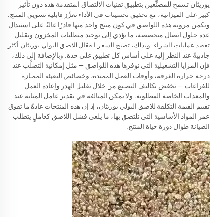
يوريثان تسمح للمصنِّعين بتطبيق تقنيات الالتصاق المتقدمة هذه دون تأثير
كبير على الميزانية، مع تحقيق تحسينات في الأداء تعزِّز قابلية تسويق المنتج.
وتكمن مرونة هذه اللواصق في كون منتج واحد منها قادرًا غالبًا على استبدال
عدة حلول اتصال متخصصة، ما يؤدي إلى توحيد متطلبات المخزون وتقليل
تعقيد عمليات الشراء. وبذلك، تصبح السعر الفعّال للاصق البولي يوريثان أكثر
جاذبيةً عند النظر إليه على أساس كل تطبيق على حدة. وبالإضافة إلى ذلك،
فإن المزايا التشغيلية التي توفرها هذه اللواصق — مثل إمكانية التصلُّب عند
درجة حرارة الغرفة، وأوقات العمل الممتدة، وخصائص التعبئة الممتازة
للفراغات — تخفض تكاليف التصنيع من خلال تقليل الهدر وإعادة العمل
والمعدات الخاصة المطلوبة. ولا يمكن المبالغة في تقدير عامل المتانة عند
تقييم القيمة التكلفة للاصق البولي يوريثان، إذ إن هذه المنتجات عادةً ما تفوق
عمر المواد الأساسية التي تلتصق بها، ما يلغي فشل اللاصق كعاملٍ يتطلب
الصيانة طوال دورة حياة المنتج.