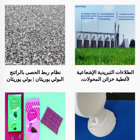
الطلاءات التبريدية الإشعاعية
نظام ربط الحصى بالراتنج
لأغطية خزائن المحولات،
البولي يوريثان | بولي يوريثان
والمصانع التي تُنتج ألواح
هيدروكسي بروبيل للتشجير
الصلب الملونة، وصوامع
والديكور
تخزين الحبوب، وخزانات
تخزين النفط