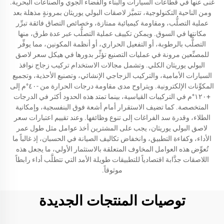
غنى عنها في قطاعات السيارات والبناء والفضاء الجوي والصناعات البحرية.
ومن الناحية التكنولوجية، تتميَّز لاصقات البولي يوريثان بمرونةٍ مذهلة بعد
عملية التصلُّب، ومقاومة كيميائية ممتازة، وخصائص التصاق فائقة تبرِّر
مكانتها في السوق. ويمكن تكييف عملية التصلُّب عبر عدة طرق، منها
التصلُّب بالرطوبة، أو التفعيل الحراري، أو أنظمة المكونين، مما يوفِّر
للمصنِّعين مرونة في عمليات التصنيع تؤثِّر بدورها في هيكل سعر لاصق
البولي يوريثان الكلي. وتشمل مجالات الاستخدام تركيب زجاج نوافذ
السيارات الأمامية، والتركيب الزجاجي الإنشائي، وتصنيع الأحذية، وتجميع
المكوِّنات الإلكترونية. ويتراوح مدى مقاومة درجات الحرارة من -٤٠°م إلى
+١٢٠°م في التركيبات القياسية، بينما تمتد هذه الحدود أكثر في الدرجات
المتخصصة. كما تضيف الاستقرار أمام أشعة فوق البنفسجية، وإمكانية
الطلاء، وقدرة سد الفراغات إلى تنوع وظائفها. وعند تقييم اعتبارات سعر
لاصق البولي يوريثان، يجب على المشترين أخذ عوامل مثل طول عمر
الأداء، وكفاءة التطبيق، وانخفاض تكاليف الصيانة في الحسبان، إذ غالباً ما
تُعوِّض هذه العوامل المخاوف المتعلقة بالاستثمار الأولي، ما يجعل هذه
اللاصقات جذَّابة اقتصادياً للتطبيقات طويلة الأمد التي تتطلَّب أداء رابطاً
موثوقاً.
توصيات المنتجات الجديدة