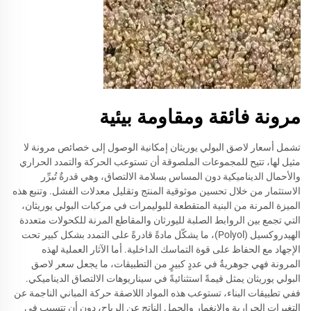
مرونة فائقة ومقاومة بيئية
تشمل أسعار لاصق البولي يوريثان إمكانية الوصول إلى خصائص مرونة لا
مثيل لها، تتيح للمجموعات الملصوقة أن تستوعب الحركة والتمدد الحراري
والأحمال الديناميكية دون المساس بسلامة الالتصاق، وهي قدرةٌ تُبرِّر
الاستثمار من خلال تحسين موثوقية المنتج وتقليل معدلات الفشل. وتنبع هذه
الميزة المرنة من البنية المتقطعة للبوليمرات في مركبات البولي يوريثان،
التي تجمع بين الروابط الصلبة لليورثان والمقاطع المرنة للكحولات متعددة
الهيدروكسيل (Polyol)، ما يشكّل مادةً قادرةً على التمدد بشكل كبير تحت
الإجهاد مع الحفاظ على قوة التماسك الداخلية. أما الآثار العملية لهذه
المرونة فهي جوهريةٌ في عددٍ كبيرٍ من التطبيقات، ما يجعل سعر لاصق
البولي يوريثان يمثل قيمةً استثنائيةً في سيناريوهات الالتصاق الديناميكي.
ففي تطبيقات البناء، تستوعب هذه المواد اللاصقة حركة المباني الناجمة عن
التغيرات الحرارية والانغمار والحمل الناتج عن الرياح، دون أن تتسبب في