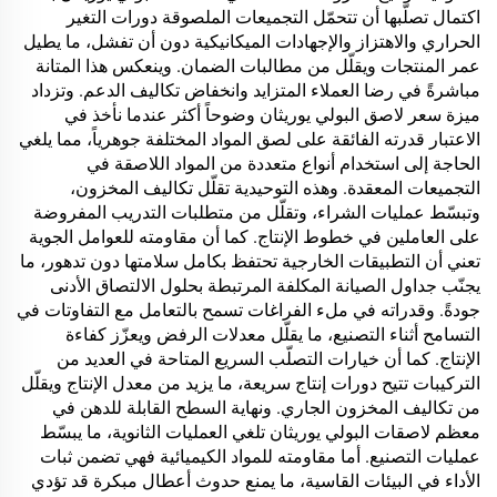
اكتمال تصلّبها أن تتحمّل التجميعات الملصوقة دورات التغير
الحراري والاهتزاز والإجهادات الميكانيكية دون أن تفشل، ما يطيل
عمر المنتجات ويقلّل من مطالبات الضمان. وينعكس هذا المتانة
مباشرةً في رضا العملاء المتزايد وانخفاض تكاليف الدعم. وتزداد
ميزة سعر لاصق البولي يوريثان وضوحاً أكثر عندما نأخذ في
الاعتبار قدرته الفائقة على لصق المواد المختلفة جوهرياً، مما يلغي
الحاجة إلى استخدام أنواع متعددة من المواد اللاصقة في
التجميعات المعقدة. وهذه التوحيدية تقلّل تكاليف المخزون،
وتبسّط عمليات الشراء، وتقلّل من متطلبات التدريب المفروضة
على العاملين في خطوط الإنتاج. كما أن مقاومته للعوامل الجوية
تعني أن التطبيقات الخارجية تحتفظ بكامل سلامتها دون تدهور، ما
يجنّب جداول الصيانة المكلفة المرتبطة بحلول الالتصاق الأدنى
جودةً. وقدراته في ملء الفراغات تسمح بالتعامل مع التفاوتات في
التسامح أثناء التصنيع، ما يقلّل معدلات الرفض ويعزّز كفاءة
الإنتاج. كما أن خيارات التصلّب السريع المتاحة في العديد من
التركيبات تتيح دورات إنتاج سريعة، ما يزيد من معدل الإنتاج ويقلّل
من تكاليف المخزون الجاري. ونهاية السطح القابلة للدهن في
معظم لاصقات البولي يوريثان تلغي العمليات الثانوية، ما يبسّط
عمليات التصنيع. أما مقاومته للمواد الكيميائية فهي تضمن ثبات
الأداء في البيئات القاسية، ما يمنع حدوث أعطال مبكرة قد تؤدي