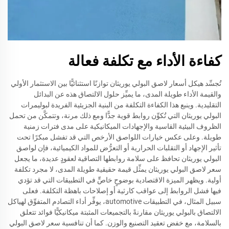
كفاءة الأداء مع تكلفة فعالة
تُجسِّد هيكل أسعار لاصق البولي يوريثان توازنًا استثنائيًّا بين الاستثمار الأولي
والقيمة الأداء طويلة المدى، ما يميِّز حلول الالتصاق هذه عن البدائل
التقليدية. وينبع هذا الكفاءة التكلفة من البنية الجزيئية الفريدة لبوليمرات
البولي يوريثان التي تُكوِّن روابط قوية جدًّا ومع ذلك مرنة، وتتمكَّن من تحمل
الظروف البيئية القاسية والإجهادات الميكانيكية على مدى فترات زمنية
طويلة. وعلى عكس خيارات اللواصق الأرخص التي قد تفشل مبكرًا تحت
تأثير الإجهاد أو التقلبات الحرارية أو التعرُّض للمواد الكيميائية، فإن لواصق
البولي يوريثان تحافظ على سلامة روابطها التصاقية لعقودٍ عديدة، ما يجعل
سعر لاصق البولي يوريثان يمثِّل قيمة حقيقية طويلة المدى، لا مجرد تكلفة
أولية. ويظهر الميزة الاقتصادية بوضوحٍ خاصٍّ في التطبيقات التي قد تؤدي
فيها فشل الروابط إلى عواقب كارثية أو إصلاحات باهظة التكلفة. فعلى
سبيل المثال، في التطبيقات automotive، يوفِّر أداء التصادم المتفوِّق لهياكل
الالتصاق بالبولي يوريثان مقارنةً بالتجميعات المثبتة ميكانيكيًّا فوائد تتعلق
بالسلامة، مع خفض تعقيد التصنيع والوزن. كما أن تنافسية سعر لاصق البولي