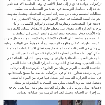
تركيزات إجهادية قد تؤدي إلى فشل الالتصاق. وهذه الخاصية الأداءية تلغي
الحاجة إلى المفاصل التوسعية في العديد من التطبيقات، مما يبسّط
متطلبات التصميم ويقلل من مسارات التسرب المحتملة. وتشمل مقاومة
العوامل البيئية المضمَّنة في سعر لاصق البولي يوريثان الاستقرار أمام
الأشعة فوق البنفسجية، ومقاومة الرطوبة، والتوافق الكيميائي، وأداء
درجات الحرارة الذي يتفوق على معظم حلول الالتصاق البديلة. فالمقاومة
أمام الأشعة فوق البنفسجية تمنع التحلل والتغير اللوني في التطبيقات
الخارجية، مما يحافظ على السلامة الإنشائية والجاذبية الجمالية طوال فترات
الخدمة الطويلة. كما أن مقاومة الرطوبة تتيح أداءً موثوقًا في البيئات الرطبة
بل وحتى في التطبيقات تحت الماء، ما يوسع نطاق الاستخدامات المحتملة
بشكلٍ كبير. أما خصائص المقاومة الكيميائية فتحمي المادة من التحلل
الناجم عن المذيبات الصناعية والوقود والزيوت ومواد التنظيف الشائعة في
بيئات التشغيل. ويمتد نطاق أداء درجات الحرارة المتاح عند نقاط السعر
التنافسية للاصقات البولي يوريثان من الظروف الكريوجينية إلى درجات
حرارة مرتفعة تتجاوز ١٥٠°م في التركيبات الخاصة، ما يسمح باستخدامها
في البيئات الحرارية القاسية التي يفشل فيها غيرها من المواد اللاصقة.
وبفضل هذه المرونة البيئية، يمكن نشر المنتجات الملصوقة بواسطة
لاصقات البولي يوريثان في الظروف القاسية بثقةٍ تامة، مما يقلل الحاجة
إلى إجراءات الحماية ويطيل الفترات الزمنية بين عمليات الصيانة.