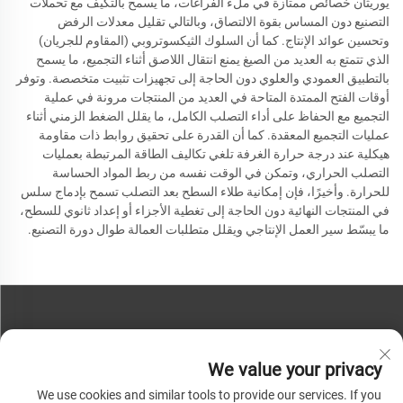
يوريثان خصائص ممتازة في ملء الفراغات، ما يسمح بالتكيف مع تحملات
التصنيع دون المساس بقوة الالتصاق، وبالتالي تقليل معدلات الرفض
وتحسين عوائد الإنتاج. كما أن السلوك الثيكسوتروبي (المقاوم للجريان)
الذي تتمتع به العديد من الصيغ يمنع انتقال اللاصق أثناء التجميع، ما يسمح
بالتطبيق العمودي والعلوي دون الحاجة إلى تجهيزات تثبيت متخصصة. وتوفر
أوقات الفتح الممتدة المتاحة في العديد من المنتجات مرونة في عملية
التجميع مع الحفاظ على أداء التصلب الكامل، ما يقلل الضغط الزمني أثناء
عمليات التجميع المعقدة. كما أن القدرة على تحقيق روابط ذات مقاومة
هيكلية عند درجة حرارة الغرفة تلغي تكاليف الطاقة المرتبطة بعمليات
التصلب الحراري، وتمكن في الوقت نفسه من ربط المواد الحساسة
للحرارة. وأخيرًا، فإن إمكانية طلاء السطح بعد التصلب تسمح بإدماج سلس
في المنتجات النهائية دون الحاجة إلى تغطية الأجزاء أو إعداد ثانوي للسطح،
ما يبسّط سير العمل الإنتاجي ويقلل متطلبات العمالة طوال دورة التصنيع.
اتصل بنا
We value your privacy
هاتف:
+86-13793890209
We use cookies and similar tools to provide our services. If you