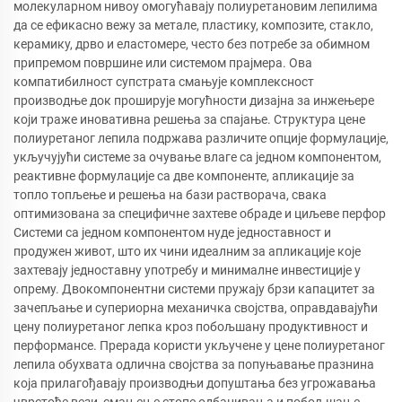
молекуларном нивоу омогућавају полиуретановим лепилима
да се ефикасно вежу за метале, пластику, композите, стакло,
керамику, дрво и еластомере, често без потребе за обимном
припремом површине или системом прајмера. Ова
компатибилност супстрата смањује комплексност
производње док проширује могућности дизајна за инжењере
који траже иновативна решења за спајање. Структура цене
полиуретаног лепила подржава различите опције формулације,
укључујући системе за очување влаге са једном компонентом,
реактивне формулације са две компоненте, апликације за
топло топљење и решења на бази растворача, свака
оптимизована за специфичне захтеве обраде и циљеве перфор
Системи са једном компонентом нуде једноставност и
продужен живот, што их чини идеалним за апликације које
захтевају једноставну употребу и минималне инвестиције у
опрему. Двокомпонентни системи пружају брзи капацитет за
зачепљање и супериорна механичка својства, оправдавајући
цену полиуретаног лепка кроз побољшану продуктивност и
перформансе. Прерада користи укључене у цене полиуретаног
лепила обухвата одлична својства за попуњавање празнина
која прилагођавају производњи допуштања без угрожавања
чврстоће вези, смањење стопе одбацивања и побољшање