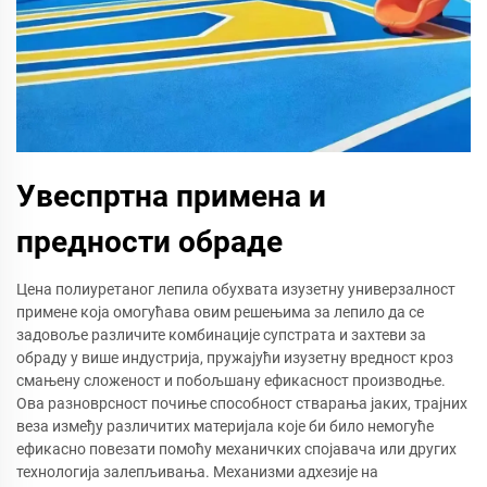
Увеспртна примена и
предности обраде
Цена полиуретаног лепила обухвата изузетну универзалност
примене која омогућава овим решењима за лепило да се
задовоље различите комбинације супстрата и захтеви за
обраду у више индустрија, пружајући изузетну вредност кроз
смањену сложеност и побољшану ефикасност производње.
Ова разноврсност почиње способност стварања јаких, трајних
веза између различитих материјала које би било немогуће
ефикасно повезати помоћу механичких спојавача или других
технологија залепљивања. Механизми адхезије на