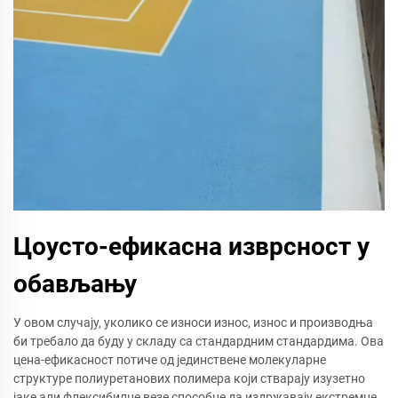
Цоусто-ефикасна изврсност у
обављању
У овом случају, уколико се износи износ, износ и производња
би требало да буду у складу са стандардним стандардима. Ова
цена-ефикасност потиче од јединствене молекуларне
структуре полиуретанових полимера који стварају изузетно
јаке али флексибилне везе способне да издржавају екстремне