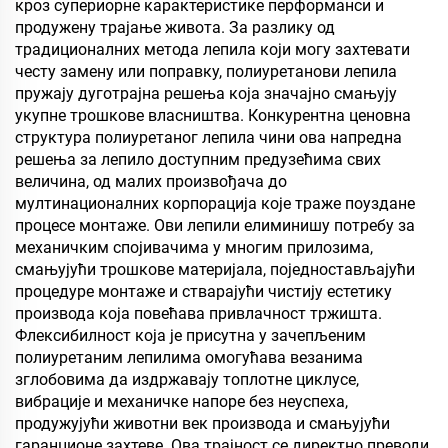
собу, састанак и
кроз супериорне карактеристике перформанси и
учионицу, КТВ, по
продужену трајање живота. За разлику од
традиционалних метода лепила који могу захтевати
честу замену или поправку, полиуретанови лепила
пружају дуготрајна решења која значајно смањују
укупне трошкове власништва. Конкурентна ценовна
структура полиуретаног лепила чини ова напредна
решења за лепило доступним предузећима свих
величина, од малих произвођача до
мултинационалних корпорација које траже поуздане
процесе монтаже. Ови лепили елиминишу потребу за
механичким спојивачима у многим прилозима,
смањујући трошкове материјала, поједностављајући
процедуре монтаже и стварајући чистију естетику
производа која повећава привлачност тржишта.
Флексибилност која је присутна у зачепљеним
полиуретаним лепилима омогућава везанима
зглобовима да издржавају топлотне циклусе,
вибрације и механичке напоре без неуспеха,
продужујући животни век производа и смањујући
гаранционе захтеве. Ова трајност се директно преводи