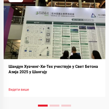
Шандун Хуаченг-Хи-Тех учествује у Свет Бетона
Азија 2025 у Шангају
Видети више