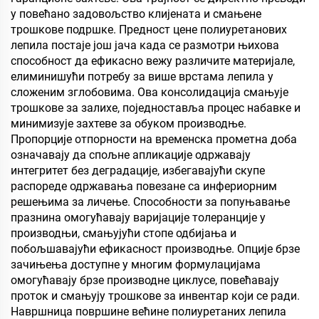
у повећано задовољство клијената и смањене
трошкове подршке. Предност цене полиуретанових
лепила постаје још јача када се размотри њихова
способност да ефикасно вежу различите материјале,
елиминишући потребу за више врстама лепила у
сложеним зглобовима. Ова консолидација смањује
трошкове за залихе, поједноставља процес набавке и
минимизује захтеве за обуком производње.
Пропорције отпорности на временска прометна доба
означавају да спољне апликације одржавају
интегритет без деградације, избегавајући скупе
распореде одржавања повезане са инфериорним
решењима за личење. Способности за попуњавање
празнина омогућавају варијације толеранције у
производњи, смањујући стопе одбијања и
побољшавајући ефикасност производње. Опције брзе
зачињења доступне у многим формулацијама
омогућавају брзе производне циклусе, повећавају
проток и смањују трошкове за инвентар који се ради.
Навршница површине већине полиуретаних лепила