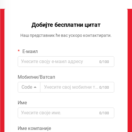
Добијте бесплатни цитат
Наш представник ће вас ускоро контактирати.
Е-маил
0/100
Мобилни/Ватсап
Code
0/100
Име
0/100
Име компаније