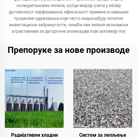
полиуретанових лепила, купци морају узети у обзир
дуговечност перформанси, ефикасност примене и смањене
трошкове одржавања који често надокнађују почетне
инвестиционе забринутости, чинећи ове лепиле економски
атрактивним за дугорочне апликације које захтевају поу
Препоруке за нове производе
Радијативни хладни
Систем за лепљење