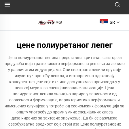
SR
цене полиуретаног лепег
Цена полиуретаног лепила представља критичан фактор за
предузећа која траже високо перформансна решења за лепило
у различитим индустријама. Ови свестрани лепили пружају
изузетну чврстоћу лепила, а истовремено одржавају
конкурентне цене које их чине доступним за производњу у
великој мери и за специјализоване апликације. Цена
полиуретаног лепила значајно варира у зависности од
сложености формулације, карактеристика перформанси и
намењених случајева употребе, од економских формулација за
општу употребу до премијумних специјалних класа
дизајнираних за захтевне окружења. Да би се разумела
свеобухватна вредност која стоји иза цене полиуретанових