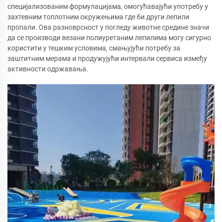
специјализованим формулацијама, омогућавајући употребу у
захтевним топлотним окружењима где би други лепили
пропали. Ова разноврсност у погледу животне средине значи
да се производи везани полиуретаним лепилима могу сигурно
користити у тешким условима, смањујући потребу за
заштитним мерама и продужујући интервали сервиса између
активности одржавања.