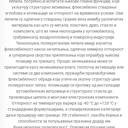
лепила, потребно је испитати њихове главне функције, које
укључују структурно везивање, флексибилно стварање
зглобова и апликације за отпорност на временске услови. Ови
лепили су одлични у стварању трајних веза између различитих
материјала као што су метали, пластике, дрво, стакло и
композити, што их чини неопходним у аутомобилској,
грађевинској, ваздухопловној и поморској индустрији.
Технолошки, полиуретанови лепила имају изузетну
флексибилност након зачепљења, одличну хемијску отпорност
и супериорна својства прилепљења која оправђују њихову
позицију на тржишту. Процес зачињивања може се
прилагодити кроз зачињивање влаге, топлотну активацију или
системе са две компоненте, пружајући произвођачима
флексибилност обраде која утиче на укупну структуру цене
полиуретаног лепка. Апликације се протежу од инсталације
аутомобилских ветровице и структурног стакла до
производње ципела и монтаже електронских компоненти.
Отпорност на температуру варира од -40 °C до +120 °C у
стандардним формулацијама, а специјализоване категорије
даље проширују ове границе. УВ стабилност, лакоћа бојења и
способности за попуњавање празнина додају им
функционалну разноврсност. Приликом процене цене