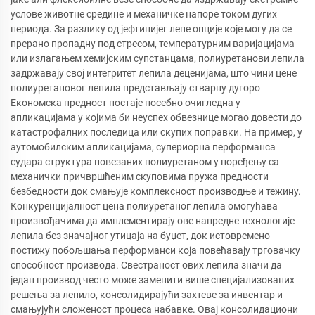
услове животне средине и механичке напоре током дугих
периода. За разлику од јефтинијег лепе опције које могу да се
прерано пропадну под стресом, температурним варијацијама
или излагањем хемијским супстанцама, полиуретанови лепила
задржавају свој интегритет лепила деценијама, што чини цене
полиуретановог лепила представљају стварну дугоро
Економска предност постаје посебно очигледна у
апликацијама у којима би неуспех обвезнице могао довести до
катастрофалних последица или скупих поправки. На пример, у
аутомобилским апликацијама, супериорна перформанса
судара структура повезаних полиуретаном у поређењу са
механички причвршћеним скуповима пружа предности
безбедности док смањује комплексност производње и тежину.
Конкуренцијалност цена полиуретаног лепила омогућава
произвођачима да имплементирају ове напредне технологије
лепила без значајног утицаја на буџет, док истовремено
постижу побољшања перформанси која повећавају трговачку
способност производа. Свестраност ових лепила значи да
један производ често може заменити више специјализованих
решења за лепило, консолидирајући захтеве за инвентар и
смањујући сложеност процеса набавке. Овај консолидациони