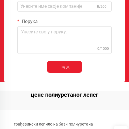
0/200
Порука
0/1000
Подај
цене полиуретаног лепег
грађевински лепило на бази полиуретана