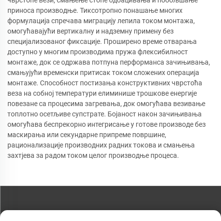
приноса производње. Тиксотропно понашање многих
формулација спречава миграцију лепила током монтажа,
омогућавајући вертикалну и надземну примену без
специјализованог фиксације. Проширено време отварања
доступно у многим производима пружа флексибилност
монтаже, док се одржава потпуна перформанса зачињивања,
смањујући временски притисак током сложених операција
монтаже. Способност постизања конструктивних чврстоћа
веза на собној температури елиминише трошкове енергије
повезане са процесима загревања, док омогућава везивање
топлотно осетљиве супстрате. Бојаност након зачињивања
омогућава беспрекорно интегрисање у готове производе без
маскирања или секундарне припреме површине,
рационализације производних радних токова и смањења
захтјева за радом током целог производње процеса.
КОНТАКТИРАЈТЕ НАС