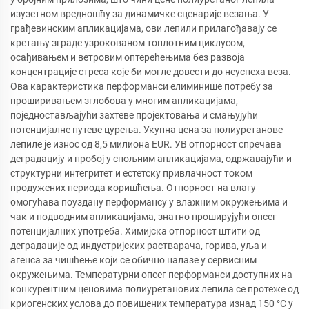
изузетном вредношћу за динамичке сценарије везања. У
грађевинским апликацијама, ови лепили прилагођавају се
кретању зграде узрокованом топлотним циклусом,
осађивањем и ветровим оптерећењима без развоја
концентрације стреса које би могле довести до неуспеха веза.
Ова карактеристика перформанси елиминише потребу за
проширивањем зглобова у многим апликацијама,
поједностављајући захтеве пројектовања и смањујући
потенцијалне путеве цурења. Укупна цена за полиуретанове
лепиле је износ од 8,5 милиона EUR. УВ отпорност спречава
деградацију и пробој у спољним апликацијама, одржавајући и
структурни интегритет и естетску привлачност током
продужених периода коришћења. Отпорност на влагу
омогућава поуздану перформансу у влажним окружењима и
чак и подводним апликацијама, знатно проширујући опсег
потенцијалних употреба. Химијска отпорност штити од
деградације од индустријских растварача, горива, уља и
агенса за чишћење који се обично налазе у сервисним
окружењима. Температурни опсег перформанси доступних на
конкурентним ценовима полиуретанових лепила се протеже од
криогенских услова до повишених температура изнад 150 °C у