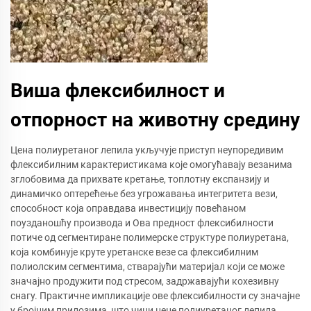
Виша флексибилност и
отпорност на животну средину
Цена полиуретаног лепила укључује приступ неупоредивим
флексибилним карактеристикама које омогућавају везанима
зглобовима да прихвате кретање, топлотну експанзију и
динамичко оптерећење без угрожавања интегритета вези,
способност која оправдава инвестицију повећаном
поузданошћу производа и Ова предност флексибилности
потиче од сегментиране полимерске структуре полиуретана,
која комбинује круте уретанске везе са флексибилним
полиолским сегментима, стварајући материјал који се може
значајно продужити под стресом, задржавајући кохезивну
снагу. Практичне импликације ове флексибилности су значајне
у бројним прилозима, што чини цене полиуретаног лепила