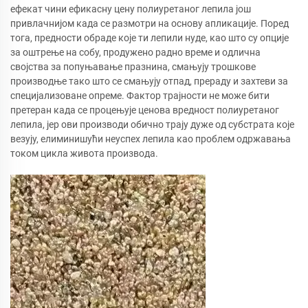
ефекат чини ефикасну цену полиуретаног лепила још
привлачнијом када се размотри на основу апликације. Поред
тога, предности обраде које ти лепили нуде, као што су опције
за оштрење на собу, продужено радно време и одлична
својства за попуњавање празнина, смањују трошкове
производње тако што се смањују отпад, прераду и захтеви за
специјализоване опреме. Фактор трајности не може бити
претеран када се процењује ценова вредност полиуретаног
лепила, јер ови производи обично трају дуже од субстрата које
везују, елиминишући неуспех лепила као проблем одржавања
током цикла живота производа.