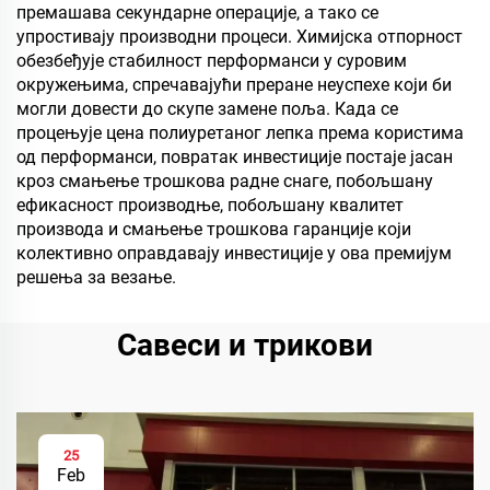
премашава секундарне операције, а тако се
упростивају производни процеси. Химијска отпорност
обезбеђује стабилност перформанси у суровим
окружењима, спречавајући преране неуспехе који би
могли довести до скупе замене поља. Када се
процењује цена полиуретаног лепка према користима
од перформанси, повратак инвестиције постаје јасан
кроз смањење трошкова радне снаге, побољшану
ефикасност производње, побољшану квалитет
производа и смањење трошкова гаранције који
колективно оправдавају инвестиције у ова премијум
решења за везање.
Савеси и трикови
25
Feb