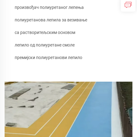
произвођач полиуретаног лепења
полиуретанова лепила за везивање
са растворитељским основом
лепило од полиуретане смоле
премијски полиуретанови лепило