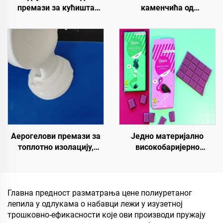
премази за кућишта
каменчића од
трансформаторских
полиуретанске смоле |
кабинета, зграда
Хидроксипропил
фабрике плоча од
полиуретан за уређење и
бојевог челика,
декорацију пејзажа
резервоар за
складиштење житарица,
резервоар за
складиштење уља
Аерогелови премази за
Једно материјално
топлотно изолацију,
високобаријерно
звучну изолацију и
папирно основно
апсорпцију, отпорност на
материјало за растворе
влагу и плесени, за кров,
паковања за производе
солар, спољни зид,
као што су чај, кафа,
Главна предност разматрања цене полиуретаног
унутрашњи зид,
ореви, чоколаде, пецири
лепила у одлукама о набавци лежи у изузетној
преградну зид, спаваћу
и зачини
трошковно-ефикасности које ови производи пружају