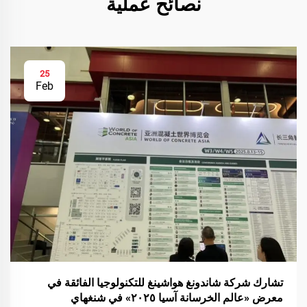
نصائح عملية
25
Feb
تشارك شركة شاندونغ هواشينغ للتكنولوجيا الفائقة في
معرض «عالم الخرسانة آسيا ٢٠٢٥» في شنغهاي