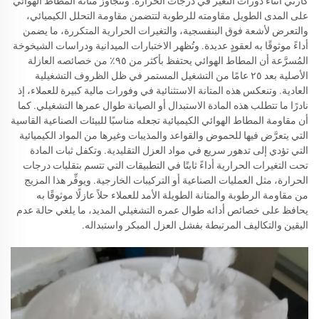
كارثي أثناء دورات التغير في درجات الحرارة. وتتجاوز متانة المطاط الهوائي
على المدى الطويل مقاومته للرطوبة لتتضمن مقاومة التحلل الكيميائي،
والتعرض لأشعة فوق البنفسجية، والتغيرات الحرارية المتكررة، ما يضمن
أداءً موثوقًا به لعقودٍ عديدة. وتُظهر الاختبارات الميدانية ودراسات الشيخوخة
المُسرَّعة أن المطاط الهوائي يحتفظ بأكثر من ٩٥٪ من خصائصه العازلة
الأصلية بعد ٢٥ عامًا من التشغيل المستمر في ظل الظروف التشغيلية
العادية. وتنعكس هذه المتانة الاستثنائية في وفورات مالية كبيرة للعملاء، إذ
نادرًا ما تتطلب هذه المادة الاستبدال أو الصيانة طوال عمرها التشغيلي. كما
أن مقاومة المطاط الهوائي الكيميائية تجعله مناسبًا للبيئات الصناعية القاسية
التي يتعرَّض فيها للحموض والقواعد والمذيبات وغيرها من المواد الكيميائية
التي تؤدي إلى تدهور سريع في مواد العزل التقليدية. وتكفل ثبات المادة
تحت التغيرات الحرارية أداءً ثابتًا في التطبيقات التي تتسم بتقلبات درجات
الحرارة، مثل العمليات الصناعية أو التركيبات الخارجية. ويوفِّر هذا المزيج
من مقاومة الرطوبة والمتانة الطويلة الأمد للعملاء حلاً عازلًا موثوقًا به
يحافظ على خصائص أدائه طوال عمره التشغيلي المديد، ما يلغي حالة عدم
اليقين والتكاليف المرتبطة بفشل العزل المبكر واستبداله.