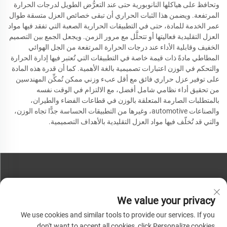
وتحافظ على هياكلها النانوبورية حتى عند التعرُّض الطويل لدرجات الحرارة
المرتفعة. ويضمن هذا الثبات الحراري أن تبقى خصائص العزل متسقة طوال
عمر الخدمة للمادة، حتى في التطبيقات الحرارية الصعبة التي تفقد فيها مواد
العزل التقليدية فعاليتها أو تتحلَّل مع مرور الزمن. ويجعل الجمع بين التصميم
الخفيف وقابلية الأداء عند درجات الحرارة المرتفعة من الجل الهوائي
المطاطي مادةً ذات قيمة خاصة في التطبيقات التي تُعتبر فيها إدارة الحرارة
والتحكم في الوزن اعتبارات تصميمية بالغة الأهمية. كما أن قدرة هذه المادة
على توفير عزل حراري فائق مع أقل عبء وزني ممكن تُمكِّن المهندسين
من تحقيق أداء نظامي شامل أفضل، مع الالتزام في الوقت نفسه
بالمتطلبات الصارمة المتعلقة بالوزن في قطاعات الفضاء والطيران،
والصناعات automotive، وغيرها من التطبيقات الحساسة جدًّا تجاه الوزن،
والتي قد تُخلّف فيها مواد العزل التقليدية بالأهداف التصميمية.
اتصل بنا
We value your privacy
هاتف:
+86-13793890209
We use cookies and similar tools to provide our services. If you
هاتف:
+86-13793890209
don't want to accept all cookies, click Personalize cookies.