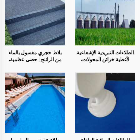
بلاط حجري مغسول بالماء
الطلاءات التبريدية الإشعاعية
من الراتنج | حصى عظمية،
لأغطية خزائن المحولات،
أحجار كريستالية، سجادة
والمصانع التي تُنتج ألواح
حجرية للتطبيقات التجارية
الصلب الملونة، وصوامع
والسكنية
تخزين الحبوب، وخزانات
تخزين النفط