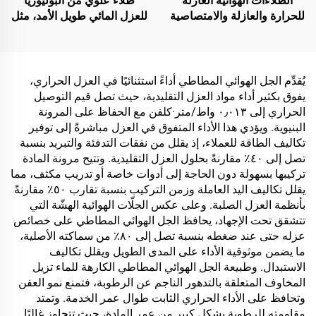
الطلاءات الهوائية العازلة
طلاء علوي من البوليوريا
للحرارة والعازلة والامتصاصية
للعزل المائي طويل الأمد، مثل
للصوت، ومقاومة للرطوبة
حمامات السباحة والأسطح
والعفن، تُستخدم على
والحمامات
الأسطح، والغرف الزجاجية
المشمسة، والجدران
يُقدِّم الجل الهوائي المطاطي أداءً استثنائيًا في العزل الحراري،
الخارجية، والجدران الداخلية،
يفوق بكثير أداء مواد العزل التقليدية، حيث تصل قيم التوصيل
والجدران الفاصلة، وغرف
الحراري إلى ٠٫٠١٣ واط/متر·كلفن مع الحفاظ على المرونة
النوم، وقاعات الاجتماعات،
البنيوية. ويؤدي هذا الأداء المتفوق في العزل مباشرةً إلى توفير
والفصل الدراسية، وقاعات
تكاليف الطاقة للعملاء، إذ يقلل من نفقات التدفئة والتبريد بنسبة
الكاريوكي (KTV)، والمرائب
تصل إلى ٤٠٪ مقارنةً بحلول العزل التقليدية. وتتيح مرونة المادة
تحت الأرض، وقاعات السينما
تركيبها بسهولة دون الحاجة إلى أدوات خاصة أو تدريب مكثف، مما
المنزلية تحت الأرض، والأنفاق
يقلل تكاليف اليد العاملة وزمن التركيب بنسبة تقارب ٥٠٪ مقارنةً
بأنظمة العزل الصلبة. وعلى عكس الجلّات الهوائية الهشّة التي
تتشقق تحت الإجهاد، يحافظ الجل الهوائي المطاطي على خصائص
عزله حتى عند ضغطه بنسبة تصل إلى ٨٠٪ من سماكته الأصلية،
ما يضمن موثوقية الأداء على المدى الطويل ويقلل تكاليف
الاستبدال. وطبيعة الجل الهوائي المطاطي الكارهة للماء تزيل
المخاوف المتعلقة بالتدهور الناجم عن الرطوبة، فتمنع نمو العفن
وتحافظ على الأداء الحراري الثابت طوال عمر الخدمة. وتمتد
مقاومته للرطوبة بشكل كبير من عمر المادة، حيث تتجاوز غالبًا