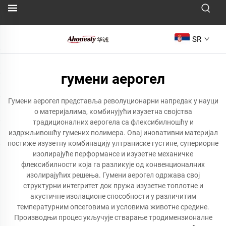
SR
гумени аерогел
Гумени аерогел представља револуционарни напредак у науци
о материјалима, комбинујући изузетна својства
традиционалних аерогела са флексибилношћу и
издржљивошћу гумених полимера. Овај иновативни материјал
постиже изузетну комбинацију ултраниске густине, супериорне
изолирајуће перформансе и изузетне механичке
флексибилности која га разликује од конвенционалних
изолирајућих решења. Гумени аерогел одржава свој
структурни интегритет док пружа изузетне топлотне и
акустичне изолационе способности у различитим
температурним опсеговима и условима животне средине.
Производњи процес укључује стварање тродимензионалне