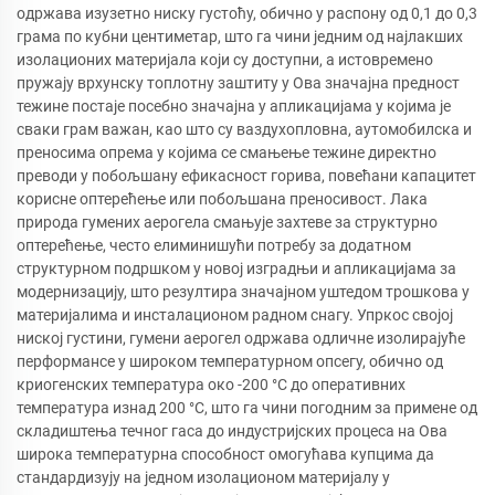
одржава изузетно ниску густоћу, обично у распону од 0,1 до 0,3
грама по кубни центиметар, што га чини једним од најлакших
изолационих материјала који су доступни, а истовремено
пружају врхунску топлотну заштиту у Ова значајна предност
тежине постаје посебно значајна у апликацијама у којима је
сваки грам важан, као што су ваздухопловна, аутомобилска и
преносима опрема у којима се смањење тежине директно
преводи у побољшану ефикасност горива, повећани капацитет
корисне оптерећење или побољшана преносивост. Лака
природа гумених аерогела смањује захтеве за структурно
оптерећење, често елиминишући потребу за додатном
структурном подршком у новој изградњи и апликацијама за
модернизацију, што резултира значајном уштедом трошкова у
материјалима и инсталационом радном снагу. Упркос својој
ниској густини, гумени аерогел одржава одличне изолирајуће
перформансе у широком температурном опсегу, обично од
криогенских температура око -200 °C до оперативних
температура изнад 200 °C, што га чини погодним за примене од
складиштења течног гаса до индустријских процеса на Ова
широка температурна способност омогућава купцима да
стандардизују на једном изолационом материјалу у