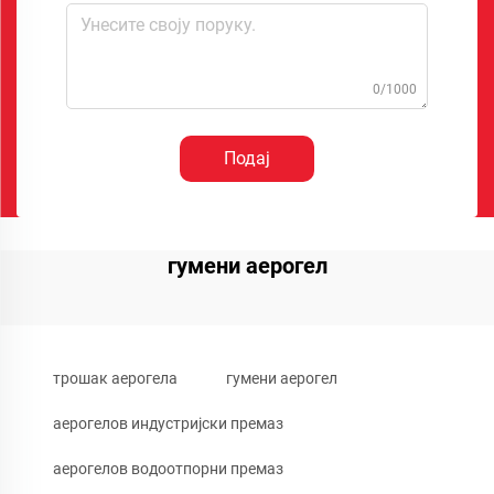
0/1000
Подај
гумени аерогел
трошак аерогела
гумени аерогел
аерогелов индустријски премаз
аерогелов водоотпорни премаз