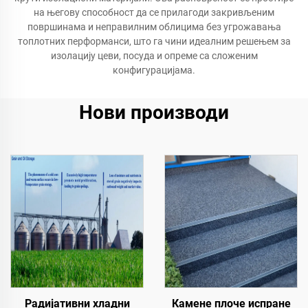
на његову способност да се прилагоди закривљеним
површинама и неправилним облицима без угрожавања
топлотних перформанси, што га чини идеалним решењем за
изолацију цеви, посуда и опреме са сложеним
конфигурацијама.
Нови производи
Камене плоче испране
Радијативни хладни