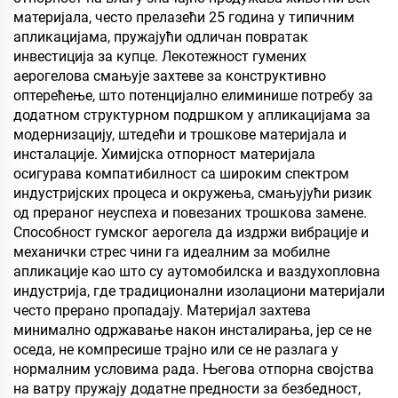
материјала, често прелазећи 25 година у типичним
апликацијама, пружајући одличан повратак
инвестиција за купце. Лекотежност гумених
аерогелова смањује захтеве за конструктивно
оптерећење, што потенцијално елиминише потребу за
додатном структурном подршком у апликацијама за
модернизацију, штедећи и трошкове материјала и
инсталације. Химијска отпорност материјала
осигурава компатибилност са широким спектром
индустријских процеса и окружења, смањујући ризик
од прераног неуспеха и повезаних трошкова замене.
Способност гумског аерогела да издржи вибрације и
механички стрес чини га идеалним за мобилне
апликације као што су аутомобилска и ваздухопловна
индустрија, где традиционални изолациони материјали
често прерано пропадају. Материјал захтева
минимално одржавање након инсталирања, јер се не
оседа, не компресише трајно или се не разлага у
нормалним условима рада. Његова отпорна својства
на ватру пружају додатне предности за безбедност,