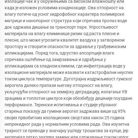
изолације чак и у окружењима са високом влажношћу или
када је изложен условима кондензације. Ова отпорност на
влагу потиче од усног хидрофобног карактера полимерске
матрице и нанопорног структура који спречава пролаз воде
док одржава дишање за транспорт паре. Упростљивост
материјала на влагу елиминише ризик од раста плесне и
плесне, што може угрозити квалитет ваздуха у затвореном
простору и створити опасности за здравље у грађевинским
апликацијама. Поред тога, одсуство апсорпције влаге
спречава оштећење од замрзавања и одрађања у
апликацијама са хладном климом, где инфилтрација воде у
изолационе материјале може изазвати катастрофални неуспех
током циклуса температуре. Дуготрајна издржљивост гумског
аерогела далеко прелази његову отпорност на влагу,
укључујући отпорност на хемијску деградацију, излагање УВ
зрацима и топлотне циклусе који обезбеђују деценије поуздане
перформансе. Теренски испитивања и студије убрзаног
старења показују да гумени аерогел задржава више од 95%
својих првобитних изолационих својстава након 25 година
непрекидног рада у нормалним условима рада. Ова изузетна
трајност се преводи у значајну уштеду трошкова за купце, јер
материјал ретко захтева замену или одржавање током целог