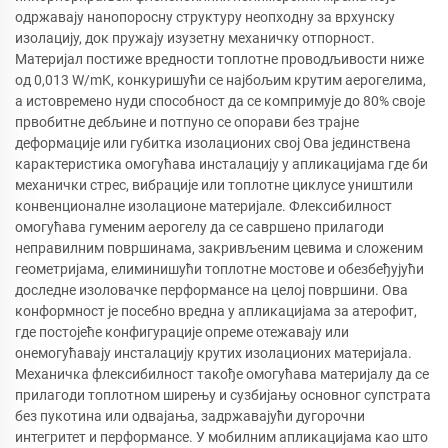
одржавају нанопоросну структуру неопходну за врхунску
изолацију, док пружају изузетну механичку отпорност.
Материјал постиже вредности топлотне проводљивости ниже
од 0,013 W/mK, конкуришући се најбољим крутим аерогелима,
а истовремено нуди способност да се компримује до 80% своје
првобитне дебљине и потпуно се опорави без трајне
деформације или губитка изолационих свој Ова јединствена
карактеристика омогућава инсталацију у апликацијама где би
механички стрес, вибрације или топлотне циклусе уништили
конвенционалне изолационе материјале. Флексибилност
омогућава гуменим аерогелу да се савршено прилагоди
неправилним површинама, закривљеним цевима и сложеним
геометријама, елиминишући топлотне мостове и обезбеђујући
доследне изоловачке перформансе на целој површини. Ова
конформност је посебно вредна у апликацијама за атерофит,
где постојеће конфигурације опреме отежавају или
онемогућавају инсталацију крутих изолационих материјала.
Механичка флексибилност такође омогућава материјалу да се
прилагоди топлотном ширењу и сузбијању основног супстрата
без пукотина или одвајања, задржавајући дугорочни
интегритет и перформансе. У мобилним апликацијама као што