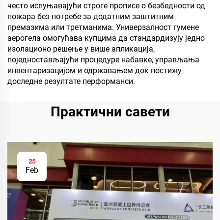
често испуњавајући строге прописе о безбедности од
пожара без потребе за додатним заштитним
премазима или третманима. Универзалност гумене
аерогела омогућава купцима да стандардизују једно
изолационо решење у више апликација,
поједностављајући процедуре набавке, управљања
инвентаризацијом и одржавањем док постижу
доследне резултате перформанси.
Практични савети
25
Feb