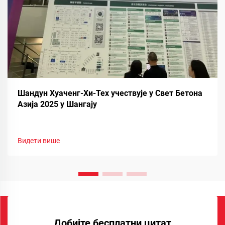
Шандун Хуаченг-Хи-Тех учествује у Свет Бетона
Азија 2025 у Шангају
Видети више
Добијте бесплатни цитат