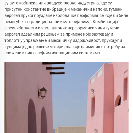
су аутомобилска или ваздухопловна индустрија, где су
присутни константне вибрације и механички напони, гумени
аерогел пружа поуздане изоловачке перформансе које би биле
немогуће са традиционалним материјалима. Комбинација
флексибилности и изолационих перформанси чини гумени
аерогел идеалним решењем за примене које захтевају и
топлотну управљање и механичку издржљивост, пружајући
купцима једно решење материјала које елиминише потребу за
сложеним вишеслојним изолационим системима.