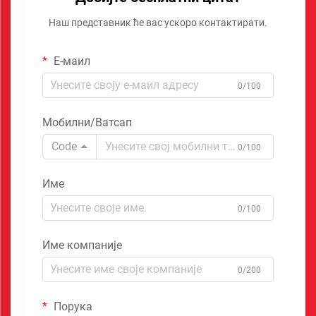
Наш представник ће вас ускоро контактирати.
Е-маил
0/100
Мобилни/Ватсап
Code
0/100
Име
0/100
Име компаније
0/200
Порука