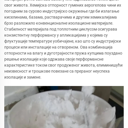
свог живота. Хемијска отпорност гумених аерогелова чини их
погодним за сурово индустријско окружење где би излагање
киселинама, базама, растварачима и другим хемикалијама
брзо разложило конвенционалне изолационе материјале.
Стабилност материјала под топлотним циклусом осигурава
конзистентну перформансу у апликацијама у којима су
флуктуације температуре уобичајене, као што су индустријски
процеси или инсталације на отвореном. Ова комбинација
отпорности на влагу и дуготрајности пружа купцима поуздано
решење изолације које одржава своје перформансне
карактеристике током свог продуженог живота, елиминишући
неизвесност и трошкове повезане са прераног неуспеха
изолације и замене.