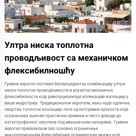
Ултра ниска топлотна
проводљивост са механичком
флексибилношћу
Гумени аерогел постиже беспрецедентну комбинацију ултра-
ниске топлотне проводљивости и изузетне механичке
флексибилности која револуционизује апликације изолације у
више индустрија. Традиционални аерогели, иако нуде одлична
својства топлотне изолације, пате од екстремне крхкости која
ограничава њихове практичне примене и често доводи до
катастрофалног неуспеха под механичким напорима. Гумени
аерогел превазилази ово основно ограничење
инкорпорирањем флексибилних полимерских мрежа које