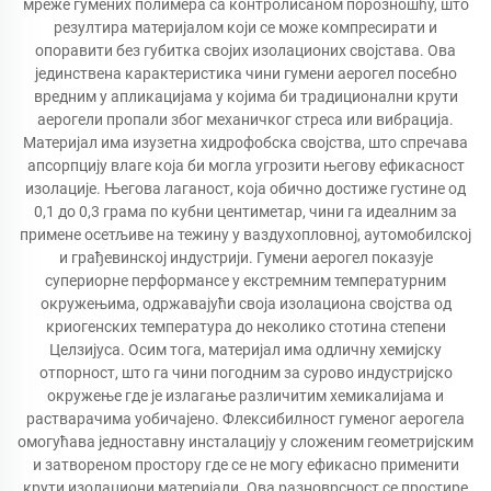
мреже гумених полимера са контролисаном порозношћу, што
резултира материјалом који се може компресирати и
опоравити без губитка својих изолационих својстава. Ова
јединствена карактеристика чини гумени аерогел посебно
вредним у апликацијама у којима би традиционални крути
аерогели пропали због механичког стреса или вибрација.
Материјал има изузетна хидрофобска својства, што спречава
апсорпцију влаге која би могла угрозити његову ефикасност
изолације. Његова лаганост, која обично достиже густине од
0,1 до 0,3 грама по кубни центиметар, чини га идеалним за
примене осетљиве на тежину у ваздухопловној, аутомобилској
и грађевинској индустрији. Гумени аерогел показује
супериорне перформансе у екстремним температурним
окружењима, одржавајући своја изолациона својства од
криогенских температура до неколико стотина степени
Целзијуса. Осим тога, материјал има одличну хемијску
отпорност, што га чини погодним за сурово индустријско
окружење где је излагање различитим хемикалијама и
растварачима уобичајено. Флексибилност гуменог аерогела
омогућава једноставну инсталацију у сложеним геометријским
и затвореном простору где се не могу ефикасно применити
крути изолациони материјали. Ова разноврсност се простире