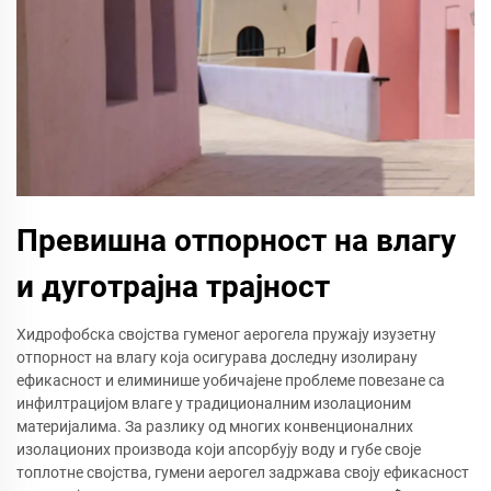
Превишна отпорност на влагу
и дуготрајна трајност
Хидрофобска својства гуменог аерогела пружају изузетну
отпорност на влагу која осигурава доследну изолирану
ефикасност и елиминише уобичајене проблеме повезане са
инфилтрацијом влаге у традиционалним изолационим
материјалима. За разлику од многих конвенционалних
изолационих производа који апсорбују воду и губе своје
топлотне својства, гумени аерогел задржава своју ефикасност