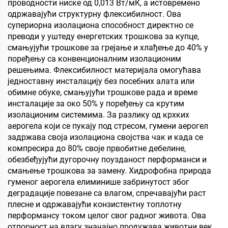
собу, састанак и
проводности ниске од 0,013 Вт/мК, а истовремено
учионицу, КТВ, по
одржавајући структурну флексибилност. Ова
супериорна изолациона способност директно се
преводи у уштеду енергетских трошкова за купце,
смањујући трошкове за грејање и хлађење до 40% у
поређењу са конвенционалним изолационим
решењима. Флексибилност материјала омогућава
једноставну инсталацију без посебних алата или
обимне обуке, смањујући трошкове рада и време
инсталације за око 50% у поређењу са крутим
изолационим системима. За разлику од крхких
аерогела који се пукају под стресом, гумени аерогел
задржава своја изолациона својства чак и када се
компресира до 80% своје првобитне дебелине,
обезбеђујући дугорочну поузданост перформанси и
смањење трошкова за замену. Хидрофобна природа
гуменог аерогела елиминише забринутост због
деградације повезане са влагом, спречавајући раст
плесне и одржавајући конзистентну топлотну
перформансу током целог свог радног живота. Ова
отпорност на влагу значајно продужава животни век