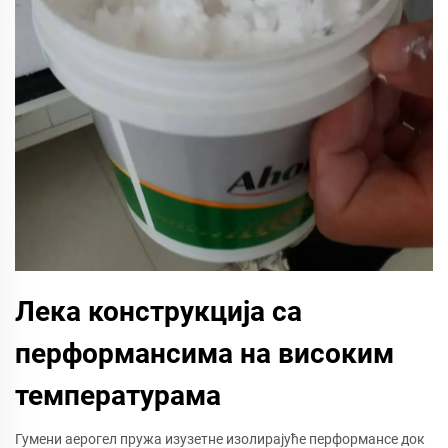
Лека конструкција са
перформансима на високим
температурама
Гумени аерогел пружа изузетне изолирајуће перформансе док