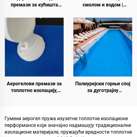
смолом и водом |
премази за кућишта
Коштани шљунак,
трансформаторских
кристални камен,
кабинета, зграда
камени тепих за
фабрике плоча од
комерцијалне и
бојевог челика,
стамбене објекте
резервоар за
складиштење житарица,
резервоар за
складиштење уља
Аерогелови премази за
Полиурејски горњи слој
топлотно изолацију,
за дуготрајну
звучну изолацију и
хидроизолацију, као што
апсорпцију, отпорност на
су базени, кровови и
влагу и плесени, за кров,
купатила
солар, спољни зид,
Гумени аерогел пружа изузетне топлотне изолационе
унутрашњи зид,
перформансе који значајно надмашују традиционалне
преградну зид, спаваћу
изолационе материјале, пружајући вредности топлотне