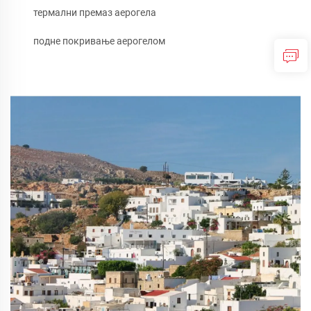
термални премаз аерогела
подне покривање аерогелом