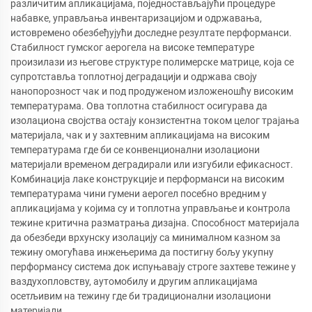
различитим апликацијама, поједностављајући процедуре
набавке, управљања инвентаризацијом и одржавања,
истовремено обезбеђујући доследне резултате перформанси.
Стабилност гумског аерогела на високе температуре
произилази из његове структуре полимерске матрице, која се
супротставља топлотној деградацији и одржава своју
нанопорозност чак и под продуженом изложеношћу високим
температурама. Ова топлотна стабилност осигурава да
изолациона својства остају конзистентна током целог трајања
материјала, чак и у захтевним апликацијама на високим
температурама где би се конвенционални изолациони
материјали временом деградирали или изгубили ефикасност.
Комбинација лаке конструкције и перформанси на високим
температурама чини гумени аерогел посебно вредним у
апликацијама у којима су и топлотна управљање и контрола
тежине критична разматрања дизајна. Способност материјала
да обезбеди врхунску изолацију са минималном казном за
тежину омогућава инжењерима да постигну бољу укупну
перформансу система док испуњавају строге захтеве тежине у
ваздухопловству, аутомобилу и другим апликацијама
осетљивим на тежину где би традиционални изолациони
материјали