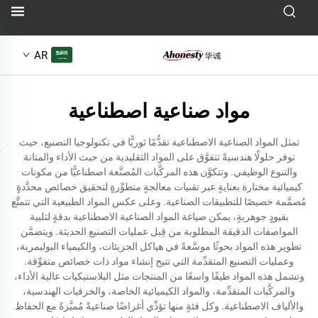
AR
مواد صناعية اصطناعية
تمثل المواد الصناعية الاصطناعية تقدُّمًا ثوريًّا في تكنولوجيا التصنيع، حيث
توفر حلولًا هندسيةً تتفوَّق على المواد التقليدية من حيث الأداء والمتانة
والتنوع الوظيفي. وتتكوَّن هذه المركَّبات المُصنَّعة اصطناعيًّا من مكونات
كيميائية مختارة بعنايةٍ عبر تقنيات معالجةٍ متطوِّرةٍ لتحقيق خصائص محدَّدةٍ
مُصمَّمة خصيصًا للتطبيقات الصناعية. وعلى عكس المواد الطبيعية التي تتمتَّع
بقيودٍ جوهريةٍ، يمكن صياغة المواد الصناعية الاصطناعية بدقةٍ لتلبية
المواصفات الدقيقة المطلوبة من قِبل عمليات التصنيع الحديثة. ويتضمَّن
تطوير هذه المواد بحوثًا موسَّعةً في هياكل الجزيئات، والكيمياء البوليمرية،
وعمليات التصنيع المتقدِّمة التي تتيح إنشاء مواد ذات خصائص متفوِّقة.
وتشمل هذه المواد طيفًا واسعًا من المنتجات مثل البلاستيكيات عالية الأداء،
والمركَّبات المتقدِّمة، والمواد الكيميائية الخاصة، والخزفيات الهندسية،
والألياف الاصطناعية. وكل فئةٍ منها تؤدِّي أغراضًا صناعيةً مُميَّزةً مع الحفاظ