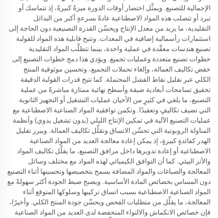
الإجمالية للتصنيع. ويمثِّل اختصار أوقات الدورة ميزةً كبيرةً، إذ تتماسك أو
تبرد أو تتصلب هذه المواد الاصطناعية عادةً بسرعةٍ أكبر من البدائل
التقليدية، ما يزيد من معدل الإنتاج ويحسِّن القدرة التصنيعية دون الحاجة إلى
استثمارات رأسمالية إضافية في المعدات. وتتيح قابلية هذه المواد للقولبة
تصنيع هندسات معقَّدة في عملية واحدة، بينما تتطلَّب المواد التقليدية
خطوات تصنيع متعددة وعمليات تجميع. ويؤدي هذا دمج خطوات التصنيع إلى
خفض تكاليف العمالة، وإلغاء تحملات التجميع، وتحسين موثوقية المنتج
الكلي عبر تقليل نقاط الفشل المحتملة. كما تتيح قدرات القولبة الدقيقة
تحقيق تسامحات أبعادية ضيقة وأسطح نهائية ممتازة مباشرةً من عملية
التصنيع، ما يلغي في كثيرٍ من الأحيان عمليات التشغيل أو التجهيز الثانوية
التي تضيف تكاليفٍ وتعقيدًا. وتكمن توافقية المواد الصناعية الاصطناعية مع
عمليات التصنيع الآلية في تمكين الإنتاج الليلي (بدون تشغيل يدوي) وأنظمة
المناولة الروبوتية التي تحسِّن الاتساق وتقلِّل تكاليف العمالة. ويبرز تقليل
الهدر كفائدةٍ كبيرةٍ، إذ يمكن إعادة معالجة العديد من المواد الصناعية
الاصطناعية أو إعادة تدويرها داخل مرافق التصنيع، ما يقلِّل تكاليف المواد
والأثر البيئي. كما أن التوافق الكيميائي لهذه المواد مع مختلف وسائل
المعالجة والصباغات والمواد المضافة يسمح بتخصيصها وتحسينها أثناء التصنيع
دون المساس بخصائص المادة الأساسية. ويصبح ضبط الجودة أكثر سهولةً مع
المواد الصناعية الاصطناعية بسبب اتساق تركيبها وسلوكها المتوقع أثناء
المعالجة، ما يقلِّل من متطلبات الفحص ويحسِّن جودة المنتج الكلي. وأخيرًا،
فإن خصائص الانكماش والالتواء المنخفضة لدى العديد من المواد الصناعية