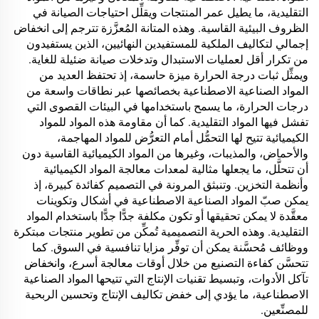
التقليدية، ما يطيل عمر المنتجات ويقلِّل احتياجات الصيانة في
الظروف البيئية القاسية. وهذه المتانة المُعزَّزة تترجم إلى انخفاض
إجمالي لتكاليف الملكية للمستفيدين النهائيين، الذين يستفيدون
من تكرار أقل لعمليات الاستبدال وتدخلات صيانة ضئيلة للغاية.
ويمثِّل ثبات درجة الحرارة ميزة حاسمة، إذ تحتفظ العديد من
المواد الصناعية الاصطناعية بخصائصها عبر نطاقات واسعة من
درجات الحرارة، ما يسمح باستخدامها في البيئات القصوى التي
تفشل فيها المواد التقليدية. كما أن مقاومة هذه المواد للمواد
الكيميائية تتيح لها التحمُّل أمام التعرُّض للمواد المهاجمة،
والأحماض، والمذيبات، وغيرها من المواد الكيميائية القاسية دون
أن تتحلَّل، ما يجعلها مثالية لمعدات معالجة المواد الكيميائية
وأنظمة التخزين. وتنبثق المرونة في التصميم كفائدة كبيرة، إذ
يمكن صبّ المواد الصناعية الاصطناعية في أشكال وتكوينات
معقَّدة لا يمكن تحقيقها أو تكون مكلفة جدًّا جدًّا باستخدام المواد
التقليدية. وهذه الحرية التصميمية تُمكِّن من تطوير منتجات مبتكرة
ووظائف مُحسَّنة يمكن أن توفِّر مزايا تنافسية في السوق. كما
تتحسَّن كفاءة التصنيع من خلال أوقات معالجة أسرع، وانخفاض
تآكل الأدوات، وتبسيط تقنيات الإنتاج التي تتيحها المواد الصناعية
الاصطناعية، ما يؤدي إلى خفض تكاليف الإنتاج وتحسين الربحية
للمصنِّعين.