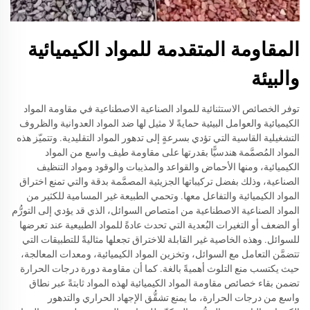
المقاومة المتقدمة للمواد الكيميائية
والبيئة
توفر الخصائص الاستثنائية للمواد الصناعية الاصطناعية في مقاومة المواد
الكيميائية والعوامل البيئية حمايةً لا مثيل لها ضد المواد العدوانية والظروف
التشغيلية القاسية التي تؤدي بسرعةٍ إلى تدهور المواد التقليدية. وتتميّز هذه
المواد المُصمَّمة هندسيًّا بقدرتها على مقاومة طيف واسع من المواد
الكيميائية، ومنها الأحماض والقواعد والمذيبات والوقود ومواد التنظيف
الصناعية، وذلك بفضل تركيباتها الجزيئية المصمَّمة بدقة والتي تمنع اختراق
المواد الكيميائية والتفاعل معها. وتحمي الطبيعة غير المسامية للكثير من
المواد الصناعية الاصطناعية من امتصاص السوائل، الذي قد يؤدي إلى التورُّم
أو الضعف أو التغيرات البُعدية التي تحدث عادةً للمواد الطبيعية عند تعرضها
للسوائل. وهذه الخاصية غير القابلة للاختراق تجعلها مثاليةً للتطبيقات التي
تتضمَّن التعامل مع السوائل، وتخزين المواد الكيميائية، ومعدات المعالجة،
حيث يكتسب منع التلوث أهميةً بالغة. كما أن مقاومة دورة درجات الحرارة
تضمن بقاء خصائص مقاومة المواد الكيميائية لهذه المواد ثابتةً عبر نطاق
واسع من درجات الحرارة، ما يمنع تشقُّق الإجهاد الحراري والتدهور