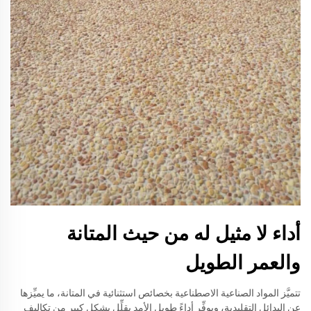
أداء لا مثيل له من حيث المتانة
والعمر الطويل
تتميَّز المواد الصناعية الاصطناعية بخصائص استثنائية في المتانة، ما يميِّزها
عن البدائل التقليدية، ويوفِّر أداءً طويل الأمد يقلِّل بشكلٍ كبيرٍ من تكاليف