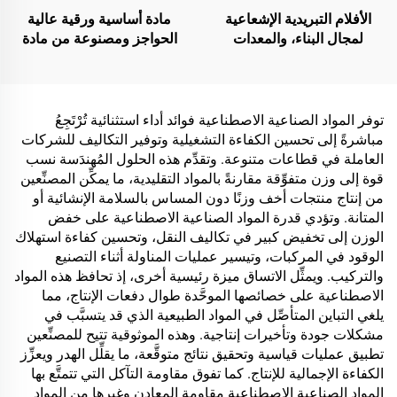
الأفلام التبريدية الإشعاعية
مادة أساسية ورقية عالية
لمجال البناء، والمعدات
الحواجز ومصنوعة من مادة
الكهربائية، والمستودعات
واحدة لحلول التغليف الخاصة
الصناعية والمتخصصة،
بمنتجات مثل الشاي والقهوة
وخزانات النفط، ومخازن
والمكسرات والشوكولاتة
الحبوب، ووسائل النقل
والمعجنات والتوابل
توفر المواد الصناعية الاصطناعية فوائد أداء استثنائية تُرْتَجِعُ
والمرافق الخارجية،
مباشرةً إلى تحسين الكفاءة التشغيلية وتوفير التكاليف للشركات
والتطبيقات الناشئة في أنماط
العاملة في قطاعات متنوعة. وتقدِّم هذه الحلول المُهندَسة نسب
الحياة
قوة إلى وزن متفوِّقة مقارنةً بالمواد التقليدية، ما يمكِّن المصنِّعين
من إنتاج منتجات أخف وزنًا دون المساس بالسلامة الإنشائية أو
المتانة. وتؤدي قدرة المواد الصناعية الاصطناعية على خفض
الوزن إلى تخفيض كبير في تكاليف النقل، وتحسين كفاءة استهلاك
الوقود في المركبات، وتيسير عمليات المناولة أثناء التصنيع
والتركيب. ويمثِّل الاتساق ميزة رئيسية أخرى، إذ تحافظ هذه المواد
الاصطناعية على خصائصها الموحَّدة طوال دفعات الإنتاج، مما
يلغي التباين المتأصِّل في المواد الطبيعية الذي قد يتسبَّب في
مشكلات جودة وتأخيرات إنتاجية. وهذه الموثوقية تتيح للمصنِّعين
تطبيق عمليات قياسية وتحقيق نتائج متوقَّعة، ما يقلِّل الهدر ويعزِّز
الكفاءة الإجمالية للإنتاج. كما تفوق مقاومة التآكل التي تتمتَّع بها
المواد الصناعية الاصطناعية مقاومة المعادن وغيرها من المواد