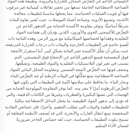
الكيميائي الناجم عن التعرُّض المتكرِّر للحرارة والبرودة. وطبيعة هذه المواد
الصناعية الاصطناعية الخاملة تمنعها من تحفيز تفاعلات كيميائية غير مرغوب
فيها أو تلويث العمليات الحساسة، مما يجعلها مناسبةً لتطبيقات معالجة
الأغذية، وتصنيع الأدوية، وصناعة أشباه الموصلات، حيث تُعتبر نقاوة المادة
شرطًا أساسيًّا. وتوفر مقاومة الأكسدة الحماية من التدهور الناجم عن
التعرُّض للأكسجين الجوي والأوزون، اللذين يؤديان إلى هشاشة المواد
التقليدية وفقدانها لخصائصها الميكانيكية مع مرور الزمن. وهذه الثباتية ذات
أهميةٍ خاصةٍ في التطبيقات الخارجية والبيئات ذات درجات الحرارة المرتفعة،
حيث يمكن أن تقلِّل الأكسدة عمر المادة بشكلٍ كبير. أما استقرار الأشعة
فوق البنفسجية فيمنع التدهور الناجم عن الإشعاع فوق البنفسجي، الذي
يتسبب في تغير لون البلاستيكيات التقليدية والمواد الطبيعية، وتشقُّقها،
وضعف قوتها عند التعرُّض لأشعة الشمس. ومقاومة التحلل المائي للمواد
الصناعية الاصطناعية تمنع تفكُّكها في البيئات الرطبة أو عند التعرُّض للماء
وبخار الماء، ما يحافظ على سلامتها البُنية في التطبيقات التي يكون فيها
التعرُّض للرطوبة أمرًا لا مفر منه. كما توفر المقاومة البيولوجية الحماية من
الهجمات التي تشنها البكتيريا والفطريات وغيرها من الكائنات الدقيقة، والتي
قد تؤدي إلى تدهور المواد الطبيعية، ما يجعل البدائل الاصطناعية مثاليةً
للتطبيقات الطبية والبيئات التي تتطلب التعقيم. وأخيرًا، فإن خصائص النفاذية
المنخفضة تمنع انتقال الغازات والأبخرة، التي قد تُضعف الأنظمة المغلقة أو
تسمح بتلوث التطبيقات الحساسة، حيث تُعد خصائص الحاجز ضروريةً
لضمان الأداء السليم.