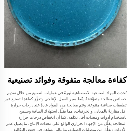
كفاءة معالجة متفوقة وفوائد تصنيعية
تُحدث المواد الصناعية الاصطناعية ثورةً في عمليات التصنيع من خلال تقديم
خصائص معالجة متفوِّقة تُبسِّط سير العمل الإنتاجي وتعزِّز كفاءة التصنيع عبر
تطبيقات صناعية متنوعة. وتتم معالجة هذه المواد عادةً عند درجات حرارة
أقل مقارنةً بالمعادن والخزفيات، مما يقلِّل استهلاك الطاقة ويسمح
باستخدام أدوات ومعدات أقل تكلفة. كما أن انخفاض درجات حرارة
المعالجة يقلِّل من الإجهاد الحراري الواقع على معدات الإنتاج، ما يطيل عمر
الأدوات ويقلِّل من متطلبات الصيانة، وبالتالي يساهم في خفض التكاليف