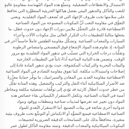
الاستبدال والانقطاعات التشغيلية. وتتمتَّع هذه المواد المُهندَسة بمقاومةٍ عاليةٍ
للتعب والتآكل والتدهور البيئي بفضل هياكلها الجزيئية المتطوِّرة التي تحافظ
على سلامتها تحت ظروف الإجهاد التي قد تُضعف المواد التقليدية. ويعني
التفوُّق في مقاومة التعب أنَّ المكونات المصنوعة من المواد الصناعية
الاصطناعية قادرة على التحمُّل ملايين دورات الإجهاد دون حدوث عطل، ما
يجعلها مثاليةً للتطبيقات ذات التكرار العالي مثل مكونات الآلات وأجزاء
السيارات والمعدات الصناعية. وتشكِّل مقاومة الطقس عاملاً حاسماً آخر في
المتانة، إذ تقاوم هذه المواد الإشعاع فوق البنفسجي وامتصاص الرطوبة
وتقلُّبات درجات الحرارة التي تتسبَّب في تدهور المواد التقليدية مع مرور
الوقت. وتضمن هذه الثباتية المناخية أداءً ثابتاً في التطبيقات الخارجية
والبيئات البحرية والتركيبات المكشوفة، حيث يؤدي تدهور المادة عادةً إلى
إصلاحات واستبدالات مكلفة. كما تفوق مقاومة التصادم في المواد الصناعية
الاصطناعية مقاومة العديد من المعادن والسيراميك، ما يوفِّر حمايةً معزَّزةً
ضد الأضرار الميكانيكية أثناء النقل والتركيب والتشغيل. وهذه المتانة تقلِّل
من خطر حدوث أعطال كارثية قد تؤدي إلى توقُّفات تشغيلية مكلفة ومخاطر
أمنية في البيئات الصناعية. وتكفل الاستقرار الكيميائي بقاء خصائص هذه
المواد دون تغيير عند تعرضها لمذيبات صناعية ومنظفات ووقود ومواد
عدوانية أخرى شائعة في بيئات التصنيع. أما الاستقرار البُعدي للمواد
الصناعية الاصطناعية فيمنع التشوُّه أو الانكماش أو التوسُّع تحت ظروف بيئية
متغيرة، محافظاً بذلك على التسامحات الدقيقة الضرورية لتجميعات
المكونات الميكانيكية والمعدات الدقيقة. وتمتد مقاومة التآكل لطول عمر