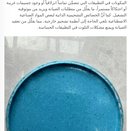
المكونات في التطبيقات التي تتضمَّن تماساً انزلاقياً أو وجود جسيمات غريبة
أو احتكاكاً مستمراً، ما يقلِّل من متطلبات الصيانة ويزيد من موثوقية
التشغيل. كما أنَّ الخصائص التشحيمية الذاتية لبعض المواد الصناعية
الاصطناعية تلغي الحاجة إلى أنظمة تشحيم خارجية، مما يقلِّل من تعقيد
الصيانة ويمنع مشكلات التلوث في التطبيقات الحساسة.