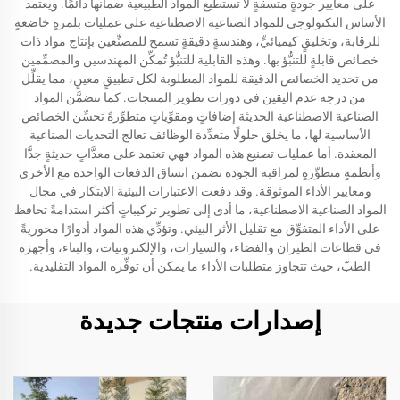
على معايير جودةٍ متسقةٍ لا تستطيع المواد الطبيعية ضمانها دائمًا. ويعتمد
الأساس التكنولوجي للمواد الصناعية الاصطناعية على عمليات بلمرةٍ خاضعةٍ
للرقابة، وتخليقٍ كيميائيٍّ، وهندسةٍ دقيقةٍ تسمح للمصنِّعين بإنتاج مواد ذات
خصائص قابلةٍ للتنبُّؤ بها. وهذه القابلية للتنبُّؤ تُمكِّن المهندسين والمصمِّمين
من تحديد الخصائص الدقيقة للمواد المطلوبة لكل تطبيقٍ معينٍ، مما يقلِّل
من درجة عدم اليقين في دورات تطوير المنتجات. كما تتضمَّن المواد
الصناعية الاصطناعية الحديثة إضافاتٍ ومقوِّياتٍ متطوِّرةً تحسِّن الخصائص
الأساسية لها، ما يخلق حلولًا متعدِّدة الوظائف تعالج التحديات الصناعية
المعقدة. أما عمليات تصنيع هذه المواد فهي تعتمد على معدَّاتٍ حديثةٍ جدًّا
وأنظمةٍ متطوِّرةٍ لمراقبة الجودة تضمن اتساق الدفعات الواحدة مع الأخرى
ومعايير الأداء الموثوقة. وقد دفعت الاعتبارات البيئية الابتكار في مجال
المواد الصناعية الاصطناعية، ما أدى إلى تطوير تركيباتٍ أكثر استدامةً تحافظ
على الأداء المتفوِّق مع تقليل الأثر البيئي. وتؤدِّي هذه المواد أدوارًا محوريةً
في قطاعات الطيران والفضاء، والسيارات، والإلكترونيات، والبناء، وأجهزة
الطبّ، حيث تتجاوز متطلبات الأداء ما يمكن أن توفِّره المواد التقليدية.
إصدارات منتجات جديدة