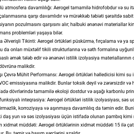
lü atmosfera davamlılığı: Aerogel tamamilə hidrofobdur və su i
çalanmasına qarşı davamlıdır və mürəkkəb təbiəti şəraitdə sabit
siyanın pozulmasını qarşısını alır; halbuki ənənəvi materiallar 
mans problemləri yaşaya bilər.
a Əlverişli Tikinti: Aerogel örtükləri püskürmə, fırçalama və ya s
 bu da onları müxtəlif tikili strukturlarına və səth formalına uyğu
isaslı əmək tələb edir və ənənəvi istilik izolyasiya materialları
 dövrünə malikdir.
şı Çevrə Mühit Performansı: Aerogel örtükləri həlledicisi kimi su i
VOC emissiyasına malikdir. Bunlar toksik deyil və zərərsizdir və hə
ifadə dövrlərində tamamilə ekoloji dostdur və aşağı karbonlu pri
funksiyalı inteqrasiya: Aerogel örtükləri istilik izolyasiyası, sə
irməzlik, korroziyaya və aşınmaya davamlılıq da təmin edir. Bu
i daş yun və səs izolyasiyası üçün istifadə olunan pambıq kimi 
n xidmət müddəti: Aerogel örtüklərinin xidmət müddəti 15 ilə ça
r. Bu, təmir və baxım xərclərini azaldır.