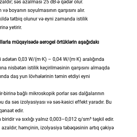
zaldır; səs azalması 25 dB-ə qədər olur.
və boyanın soyulmasının qarşısını alır.
kildə tətbiq olunur və eyni zamanda istilik
nə yetirir.
llarla müqayisədə aerogel örtüklərin aşağıdakı
iliyi adətən 0,03 W/(m·K) – 0,04 W/(m·K) aralığında
ına nisbətən istilik keçirilməsinin qarşısını almaqda
nda daş yun lövhələrinin təmin etdiyi eyni
r-birinə bağlı mikroskopik porlar səs dalğalarının
u da səs izolyasiyası və səs-kəsici effekt yaradır. Bu
qənaət edir.
iridir və sıxlığı yalnız 0,003–0,012 q/sm³ təşkil edir.
zaldır; həmçinin, izolyasiya təbəqəsinin artıq çəkiyə