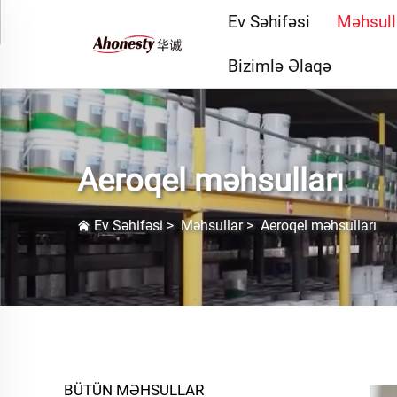
Ev Səhifəsi
Məhsull
Bizimlə Əlaqə
Aeroqel məhsulları
Ev Səhifəsi
>
Məhsullar
>
Aeroqel məhsulları
BÜTÜN MƏHSULLAR