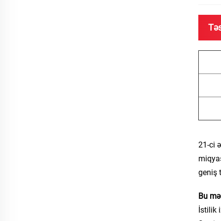
Təs
21-ci ə
miqyas
geniş 
Bu məh
İstilik