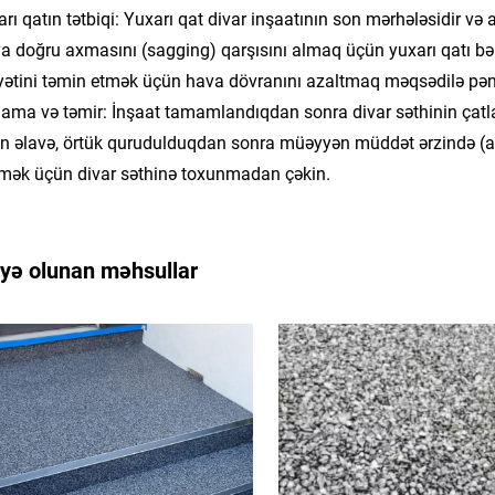
arı qatın tətbiqi: Yuxarı qat divar inşaatının son mərhələsidir və a
a doğru axmasını (sagging) qarşısını almaq üçün yuxarı qatı bər
yətini təmin etmək üçün hava dövranını azaltmaq məqsədilə pənc
lama və təmir: İnşaat tamamlandıqdan sonra divar səthinin çatl
 əlavə, örtük qurudulduqdan sonra müəyyən müddət ərzində (ad
ək üçün divar səthinə toxunmadan çəkin.
iyə olunan məhsullar