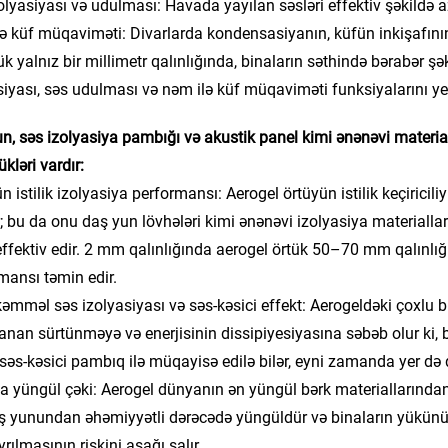
olyasiyası və udulması: Havada yayılan səsləri effektiv şəkildə a
 küf müqaviməti: Divarlarda kondensasiyanın, küfün inkişafının 
ük yalnız bir millimetr qalınlığında, binaların səthində bərabər şə
siyası, səs udulması və nəm ilə küf müqaviməti funksiyalarını yeri
n, səs izolyasiya pambığı və akustik panel kimi ənənəvi materia
kləri vardır:
ün istilik izolyasiya performansı: Aerogel örtüyün istilik keçiric
r; bu da onu daş yun lövhələri kimi ənənəvi izolyasiya materiallar
ffektiv edir. 2 mm qalınlığında aerogel örtük 50–70 mm qalınlığı
mansı təmin edir.
əmməl səs izolyasiyası və səs-kəsici effekt: Aerogeldəki çoxlu bi
lanan sürtünməyə və enerjisinin dissipiyesiyasına səbəb olur ki, b
 səs-kəsici pambıq ilə müqayisə edilə bilər, eyni zamanda yer də 
a yüngül çəki: Aerogel dünyanın ən yüngül bərk materiallarından b
ş yunundan əhəmiyyətli dərəcədə yüngüldür və binaların yükünü a
rılmasının riskini aşağı salır.