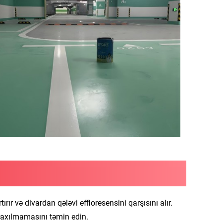
ırır və divardan qələvi effloresensini qarşısını alır.
uraxılmamasını təmin edin.