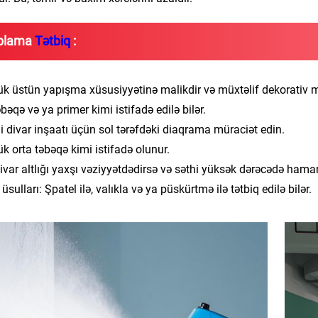
plama
Tətbiq
:
ük üstün yapışma xüsusiyyətinə malikdir və müxtəlif dekorativ mat
əbəqə və ya primer kimi istifadə edilə bilər.
divar inşaatı üçün sol tərəfdəki diaqrama müraciət edin.
ük orta təbəqə kimi istifadə olunur.
ivar altlığı yaxşı vəziyyətdədirsə və səthi yüksək dərəcədə hamardı
üsulları: Şpatel ilə, valıkla və ya püskürtmə ilə tətbiq edilə bilər.