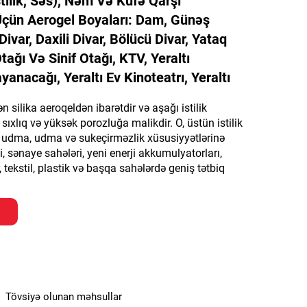
stilik, Səs), Nəm Və Küfə Qarşı
çün Aerogel Boyaları: Dam, Günəş
Divar, Daxili Divar, Bölücü Divar, Yataq
Otağı Və Sinif Otağı, KTV, Yeraltı
anacağı, Yeraltı Ev Kinoteatrı, Yeraltı
silika aeroqeldən ibarətdir və aşağı istilik
ı sıxlıq və yüksək porozluğa malikdir. O, üstün istilik
s udma, udma və sukeçirməzlik xüsusiyyətlərinə
ti, sənaye sahələri, yeni enerji akkumulyatorları,
, tekstil, plastik və başqa sahələrdə geniş tətbiq
Tövsiyə olunan məhsullar