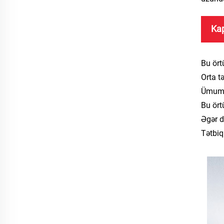
Ka
Bu ört
Orta t
Ümumi 
Bu ört
Əgər d
Tətbiq 