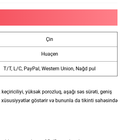
Çin
Huaçen
T/T, L/C, PayPal, Western Union, Nağd pul
 keçiriciliyi, yüksək porozluq, aşağı səs sürəti, geniş
xüsusiyyətlər göstərir və bununla da tikinti sahəsində