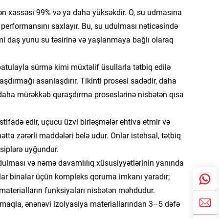
tən xassəsi 99% və ya daha yüksəkdir. O, su udmasına
 performansını saxlayır. Bu, su udulması nəticəsində
kimi daş yunu su təsirinə və yaşlanmaya bağlı olaraq
patulayla sürmə kimi müxtəlif üsullarla tətbiq edilə
nlaşdırmağı asanlaşdırır. Tikinti prosesi sadədir, daha
nın daha mürəkkəb quraşdırma proseslərinə nisbətən qısa
stifadə edir, uçucu üzvi birləşmələr ehtiva etmir və
tta zərərli maddələri belə udur. Onlar istehsal, tətbiq
nsiplərə uyğundur.
s udulması və nəmə davamlılıq xüsusiyyətlərinin yanında
nlar binalar üçün kompleks qoruma imkanı yaradır;
materialların funksiyaları nisbətən məhdudur.
tmaqla, ənənəvi izolyasiya materiallarından 3–5 dəfə