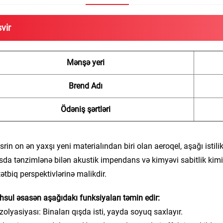
vir
Mənşə yeri
Brend Adı
Ödəniş şərtləri
srin on ən yaxşı yeni materialından biri olan aeroqel, aşağı istilik
da tənzimlənə bilən akustik impendans və kimyəvi sabitlik kimi 
tətbiq perspektivlərinə malikdir.
sul əsasən aşağıdakı funksiyaları təmin edir:
 izolyasiyası: Binaları qışda isti, yayda soyuq saxlayır.