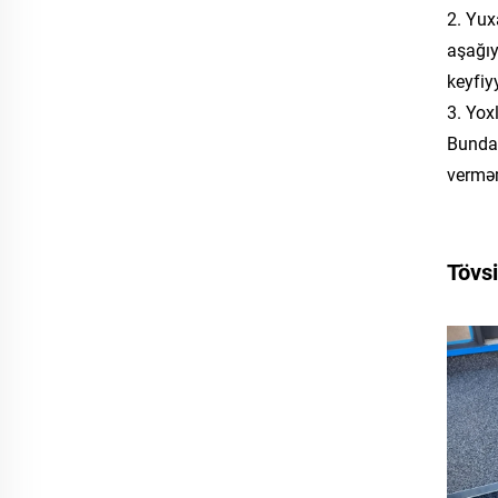
2. Yux
aşağıy
keyfiy
3. Yox
Bundan
verməm
Tövs