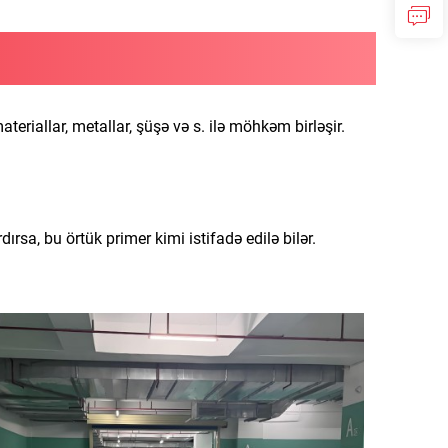
eriallar, metallar, şüşə və s. ilə möhkəm birləşir.
rsa, bu örtük primer kimi istifadə edilə bilər.