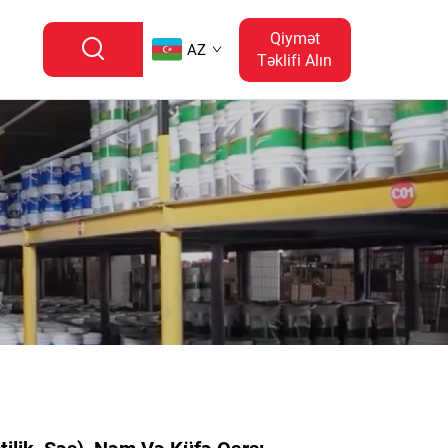
Qiymət
AZ
Təklifi Alın