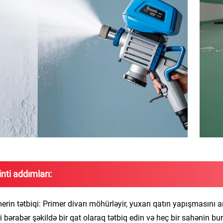
inti addımları:
erin tətbiqi: Primer divarı möhürləyir, yuxarı qatın yapışmasını art
i bərabər şəkildə bir qat olaraq tətbiq edin və heç bir sahənin b