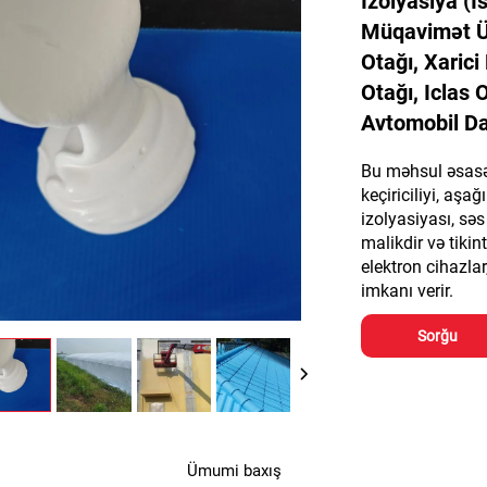
İzolyasiya (i
Müqavimət Ü
Otağı, Xarici 
Otağı, Iclas 
Avtomobil Day
Bu məhsul əsasən 
keçiriciliyi, aşağ
izolyasiyası, sə
malikdir və tikin
elektron cihazlar
imkanı verir.
Sorğu
Ümumi baxış