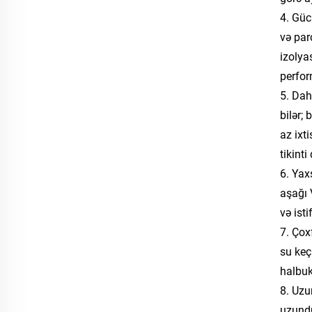
4. Güc
və par
izolya
perfor
5. Dah
bilər;
az ixt
tikinti
6. Yax
aşağı 
və ist
7. Çox
su keç
halbuk
8. Uzu
uzundu