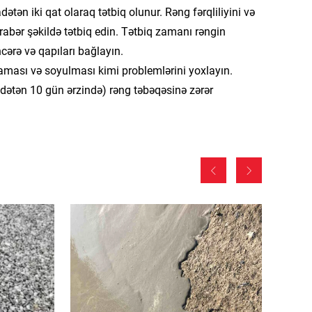
dətən iki qat olaraq tətbiq olunur. Rəng fərqliliyini və
abər şəkildə tətbiq edin. Tətbiq zamanı rəngin
ərə və qapıları bağlayın.
aması və soyulması kimi problemlərini yoxlayın.
ətən 10 gün ərzində) rəng təbəqəsinə zərər