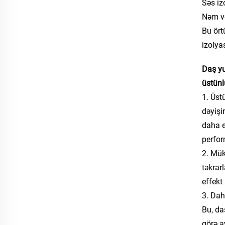
Səs iz
Nəm və
Bu ört
izolya
Daş yu
üstünlü
1. Üst
dəyişi
daha e
perfor
2. Mük
təkrar
effekt
3. Dah
Bu, da
görə ay