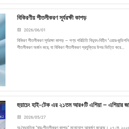
বিকিরণীয় শীতলীকরণ সূর্যরক্ষী কাপড়
2026/06/01
বিকিরণ শীতলীকরণ সূর্যরক্ষা কাপড় – পণ্য পরিচিতি বিদ্যুৎ-বিহীন "এয়ার-কন্ডিশনিং
শীতলীকরণ অর্জন করে, যা বিকিরণ শীতলীকরণ প্রযুক্তির উপর ভিত্তি করে...
হুয়াচেং হাই-টেক এর ২১তম আর+টি এশিয়া – এশিয়ার জ
2026/05/27
অ-বৈদ্যুতিক "বায়ু-শীতলীকরণ কাপড়" মনোযোগ আকর্ষণ করেছে। ২৭ মে, ২০২