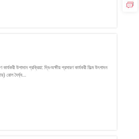
যকরী উপাদান প্রক্রিয়া: দ্বি-অক্ষীয় প্রসারণ কার্যকরী ফিল্ম উৎপাদন
়) রোল দৈর্ঘ্য...