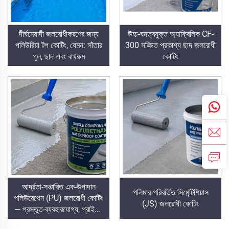
দীর্ঘমেয়াদী জলরোধীকরণের জন্য
উচ্চ-ঘনত্বযুক্ত অ্যাক্রিলিক CF-
পলিউরিয়া টপ কোটিং, যেমন: সাঁতার
300 সজ্জিত প্রকাশ্য ছাদ জলরোধী
পুল, ছাদ এবং বাথরুম
কোটিং
আর্দ্রতা-সঞ্চারিত এক-উপাদান
পলিমার-পরিবর্তিত সিমেন্টিশিয়াস
পলিউরেথেন (PU) জলরোধী কোটিং
(JS) জলরোধী কোটিং
— প্রস্তুত-ব্যবহারযোগ্য, প্রাইমার
প্রয়োজন নেই