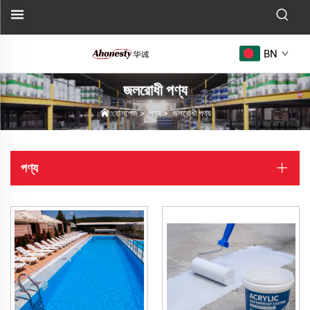
BN
জলরোধী পণ্য
হোমপেজ
>
পণ্য
>
জলরোধী পণ্য
পণ্য