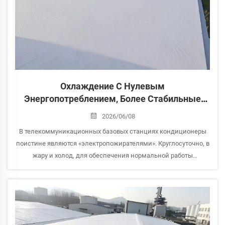
Охлаждение С Нулевым
Энергопотреблением, Более Стабильные
Базовые Станции — Кейс China Tower,
2026/06/08
Дэчжоу
В телекоммуникационных базовых станциях кондиционеры
поистине являются «электропожирателями». Круглосуточно, в
жару и холод, для обеспечения нормальной работы
оборудования кондиционер должен работать круглогодично —
что приводит к постоянно высокому эл...