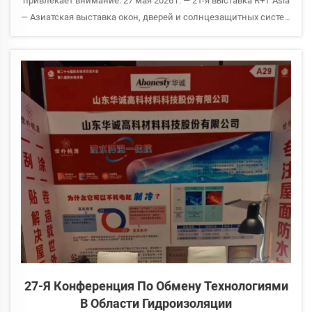
привлекает внимание. 27 мая 2026 г. — 21-я выставка R+T Asia
— Азиатская выставка окон, дверей и солнцезащитных систем
торжественно открылась в Национальном выставочном и
конгресс-центре (NECC) в районе Хунцяо города Шанхай.
Компания Shandong Huac...
27-Я Конференция По Обмену Технологиями
В Области Гидроизоляции