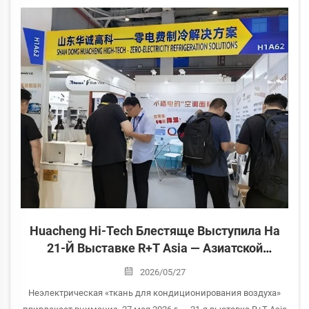
оптических...
Huacheng Hi-Tech Блестяще Выступила На
21-Й Выставке R+T Asia — Азиатской
Выставке Окон, Дверей И Солнцезащитных
2026/05/27
Систем
Неэлектрическая «ткань для кондиционирования воздуха»