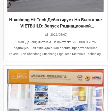
Huacheng Hi-Tech Дебютирует На Выставке
VIETBUILD: Запуск Радиационной
Охлаждающей Плёнки Во Вьетнаме,
2026/05/07
Переосмысление Базовой Логики
6 мая, Дананг, Вьетнам. На выставке VIETBUILD 2026
Энергоэффективности Зданий
радиационная охлаждающая плёнка, представленная
компанией Shandong Huacheng High-Tech Materials Technology
Co., Ltd., привлекла большое количество профессиональных
посетителей, которые останавливались, чтобы внимательно
рассмотреть её и обменяться технической информацией...