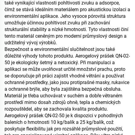
také vynikající vlastnosti pohltivosti zvuku a adsorpce,
čímž se stává ideálním materiálem pro akustickou izolaci a
environmentální aplikace. Jeho vysoce pórovitá struktura
umožňuje účinnou pohltivost zvuku při zachování
strukturální stability a nízké hmotnosti. Tyto vlastnosti činí
tento materiál ceněným pro moderní průmyslový design a
udržitelný vývoj výrobků.
Bezpečnost a environmentální slučitelnost jsou také
důležité výhody tohoto produktu. Aerogelový prášek QN-02-
50 je ekologicky šetrný a netoxický. Při manipulaci a
aplikaci se může uvolňovat určité množství prachu, proto
se doporučuje při práci zajistit vhodné větrání a používat
ochranné prostředky, jako jsou protiprašné masky, rukavice
a ochranné brýle, aby byla zajištěna bezpečná obsluha.
Materiál je třeba uchovávat v suchém a dobře větraném
prostředí mimo dosah zdrojů ohně, tepla a chemických
rozpouštědel, aby se zachovala kvalita produktu.
Aerogelový prášek QN-02-50 je k dispozici v pohodlných
baleních o hmotnosti 10 kg/balík a 25 kg/balík, což
poskytuje flexibilitu jak pro rozsáhlé průmyslové použití,