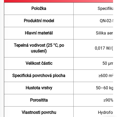
Položka
Specifikac
Produktní model
QN-02-50
Hlavní materiál
Silika aero
Tepelná vodivost (25 °C, po
0,017 W/(m
usušení)
Velikost částic
50 μm
Specifická povrchová plocha
≥600 m²/
Hustota vrstvy
50–60 kg/
Porositita
≥90%
Vlastnosti povrchu
Hydrofobn