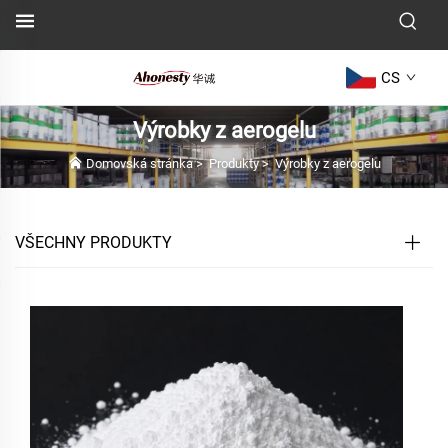
CS
Výrobky z aerogelu
Domovská stránka
>
Produkty
>
Výrobky z aerogelu
VŠECHNY PRODUKTY