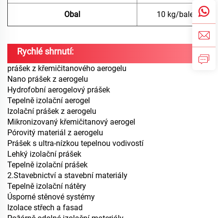
Obal
10 kg/balení, 25 
Rychlé shrnutí:
prášek z křemičitanového aerogelu
Nano prášek z aerogelu
Hydrofobní aerogelový prášek
Tepelně izolační aerogel
Izolační prášek z aerogelu
Mikronizovaný křemičitanový aerogel
Pórovitý materiál z aerogelu
Prášek s ultra-nízkou tepelnou vodivostí
Lehký izolační prášek
Tepelně izolační prášek
2
.
Stavebnictví a stavební materiály
Tepelně izolační nátěry
Úsporné stěnové systémy
Izolace střech a fasad