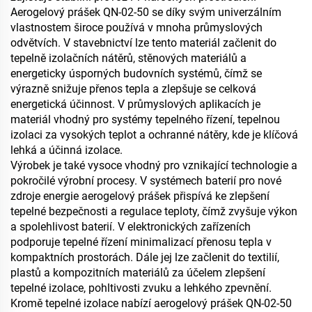
Aerogelový prášek QN-02-50 se díky svým univerzálním
vlastnostem široce používá v mnoha průmyslových
odvětvích. V stavebnictví lze tento materiál začlenit do
tepelně izolačních nátěrů, stěnových materiálů a
energeticky úsporných budovních systémů, čímž se
výrazně snižuje přenos tepla a zlepšuje se celková
energetická účinnost. V průmyslových aplikacích je
materiál vhodný pro systémy tepelného řízení, tepelnou
izolaci za vysokých teplot a ochranné nátěry, kde je klíčová
lehká a účinná izolace.
Výrobek je také vysoce vhodný pro vznikající technologie a
pokročilé výrobní procesy. V systémech baterií pro nové
zdroje energie aerogelový prášek přispívá ke zlepšení
tepelné bezpečnosti a regulace teploty, čímž zvyšuje výkon
a spolehlivost baterií. V elektronických zařízeních
podporuje tepelné řízení minimalizací přenosu tepla v
kompaktních prostorách. Dále jej lze začlenit do textilií,
plastů a kompozitních materiálů za účelem zlepšení
tepelné izolace, pohltivosti zvuku a lehkého zpevnění.
Kromě tepelné izolace nabízí aerogelový prášek QN-02-50