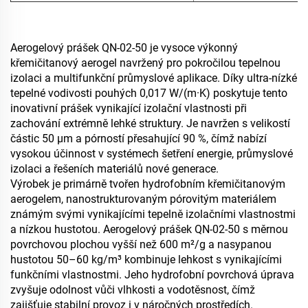
Aerogelový prášek QN-02-50 je vysoce výkonný
křemičitanový aerogel navržený pro pokročilou tepelnou
izolaci a multifunkční průmyslové aplikace. Díky ultra-nízké
tepelné vodivosti pouhých 0,017 W/(m·K) poskytuje tento
inovativní prášek vynikající izolační vlastnosti při
zachování extrémně lehké struktury. Je navržen s velikostí
částic 50 μm a pórností přesahující 90 %, čímž nabízí
vysokou účinnost v systémech šetření energie, průmyslové
izolaci a řešeních materiálů nové generace.
Výrobek je primárně tvořen hydrofobním křemičitanovým
aerogelem, nanostrukturovaným pórovitým materiálem
známým svými vynikajícími tepelně izolačními vlastnostmi
a nízkou hustotou. Aerogelový prášek QN-02-50 s měrnou
povrchovou plochou vyšší než 600 m²/g a nasypanou
hustotou 50–60 kg/m³ kombinuje lehkost s vynikajícími
funkčními vlastnostmi. Jeho hydrofobní povrchová úprava
zvyšuje odolnost vůči vlhkosti a vodotěsnost, čímž
zajišťuje stabilní provoz i v náročných prostředích.