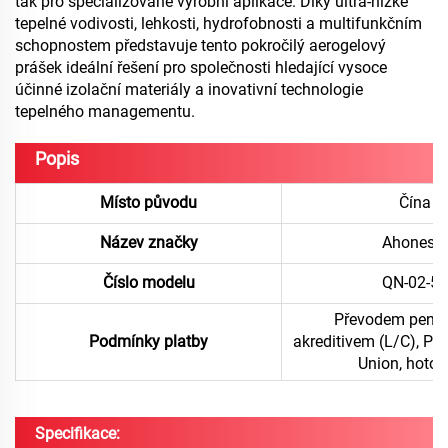
tak pro specializované výrobní aplikace. Díky ultra-nízké
tepelné vodivosti, lehkosti, hydrofobnosti a multifunkčním
schopnostem představuje tento pokročilý aerogelový
prášek ideální řešení pro společnosti hledající vysoce
účinné izolační materiály a inovativní technologie
tepelného managementu.
Popis
Místo původu
Čína
Název značky
Ahonesty
Číslo modelu
QN-02-50
Převodem peněz
Podmínky platby
akreditivem (L/C), Pa
Union, hotov
Specifikace: