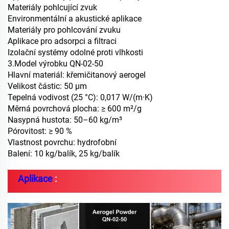
Materiály pohlcující zvuk
Environmentální a akustické aplikace
Materiály pro pohlcování zvuku
Aplikace pro adsorpci a filtraci
Izolační systémy odolné proti vlhkosti
3
.
Model výrobku QN-02-50
Hlavní materiál: křemičitanový aerogel
Velikost částic: 50 μm
Tepelná vodivost (25 °C): 0,017 W/(m·K)
Měrná povrchová plocha: ≥ 600 m²/g
Nasypná hustota: 50–60 kg/m³
Pórovitost: ≥ 90 %
Vlastnost povrchu: hydrofobní
Balení: 10 kg/balík, 25 kg/balík
Aplikace
: