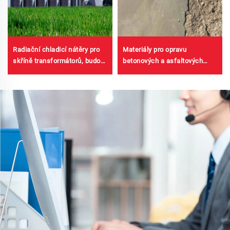
Radiační chladicí nátěry pro
Materiály pro opravu
skříně transformátorů, budovy
betonových a asfaltových
ocelových barvených
silnic | Obnova chyb povrchu
plechových továren,
vozovek a renovace povrchu
zásobníky na obilí, zásobníky
na ropu