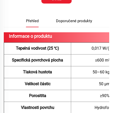
Přehled
Doporučené produkty
Informace o produktu
Tepelná vodivost (25 ℃)
0,017 W/(m
Specifická povrchová plocha
≥600 m²/
Tlaková hustota
50–60 kg/
Velikost částic
50 μm
Porositita
≥90%
Vlastnosti povrchu
Hydrofobn