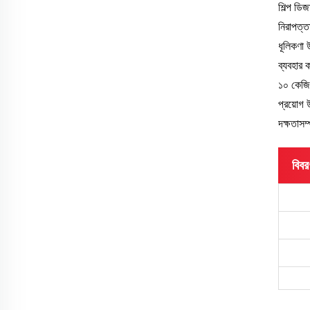
শিল্প ডি
নিরাপত্ত
ধূলিকণা 
ব্যবহার 
১০ কেজি/
প্রয়োগ 
দক্ষতাসম
বিবর