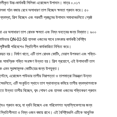
শলীকৃত উচ্চ-কার্যকরী সিলিকা এরোজেল উপাদান। মাত্র ০.০১৭
হালকা গঠন বজায় রেখে অসাধারণ তাপ বিচ্ছেদ ক্ষমতা প্রদান করে। ৫০
বস্থা, শিল্প বিচ্ছেদ এবং পরবর্তী প্রজন্মের উপাদান সমাধানগুলিতে শ্রেষ্ঠ
ান যা এর অসাধারণ তাপ রোধক ক্ষমতা এবং নিম্ন ঘনত্বের জন্য বিখ্যাত। ৬০০
ল পাউডার QN-02-50 হালকা ওজনের সাথে চমৎকার কার্যকরী বৈশিষ্ট্য
সৃষ্টিকারী পরিবেশেও স্থিতিশীল কার্যকারিতা নিশ্চিত করে।
যবহৃত হয়। নির্মাণ খাতে, এটি তাপ রোধক কোটিং, দেয়াল উপকরণ এবং শক্তি-
ং সামগ্রিক শক্তি সংরক্ষণ উন্নত হয়। শিল্প প্রয়োগে, এই উপাদানটি তাপ
কে এমন সুরক্ষামূলক কোটিংয়ের জন্য উপযুক্ত।
্টেমে, এরোজেল পাউডার তাপীয় নিরাপত্তা ও তাপমাত্রা নিয়ন্ত্রণ উন্নত
সগুলিতে, এটি সংকুচিত স্থানে তাপ স্থানান্তর কমিয়ে তাপীয় ব্যবস্থাপনাকে
াতে উন্নত তাপীয় বিচ্ছেদ, শব্দ শোষণ এবং হালকা ওজনের শক্তিকরণ প্রদান
যও প্রদান করে, যা ধ্বনি বিচ্ছেদ এবং পরিবেশগত অ্যাপ্লিকেশনের জন্য
 স্থিতিশীলতা ও নিম্ন ওজন বজায় রাখে। এই বৈশিষ্ট্যগুলি এটিকে আধুনিক