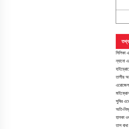
তথ্য
সিলিকা এ
ন্যানো এ
হাইড্রো
তাপীয় 
এরোজেল 
মাইক্রো
সুষির এ
অতি-নিম্ন
হালকা ও
তাপ বাধা 