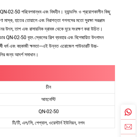
র QN-02-50 পরিবেশবান্ধব এবং বিষহীন। হ্যান্ডলিং ও প্রয়োগকালীন কিছু
া মাস্ক, হাতের তোয়ালে এবং নিরাপত্তা গগলসের মতো সুরক্ষা সরঞ্জাম
নের উৎস, তাপ এবং রাসায়নিক দ্রাবক থেকে দূরে সংরক্ষণ করা উচিত।
ার QN-02-50 বৃহৎ স্কেলের শিল্প ব্যবহার এবং বিশেষায়িত উৎপাদন
র্ষী ধর্ম এবং বহুকাজী ক্ষমতা—এই উন্নত এরোজেল পাউডারটি উচ্চ-
গুলির জন্য আদর্শ সমাধান।
চীন
আহনেস্টি
QN-02-50
টি/টি, এল/সি, পেপ্যাল, ওয়েস্টার্ন ইউনিয়ন, নগদ