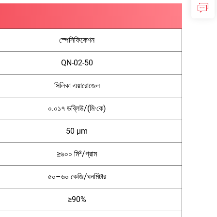
স্পেসিফিকেশন
QN-02-50
সিলিকা এয়ারোজেল
০.০১৭ ডব্লিউ/(মি·কে)
50 μm
≥৬০০ মি²/গ্রাম
৫০–৬০ কেজি/ঘনমিটার
≥90%