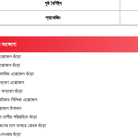
পৃষ্ঠ বৈশিষ্ট্য
প্যাকেজিং
 সংক্ষেপে:
রোজেল গুঁড়ো
রোজেল গুঁড়ো
ফোবিক এরোজেল গুঁড়ো
অন্তরণ এরোজেল
অন্তরণ গুঁড়ো
নাইজড সিলিকা এরোজেল
রোজেল উপাদান
 তাপীয় পরিবাহিতা গুঁড়ো
জনের তাপ অপচয় রোধক গুঁড়ো
দেওয়ার গুঁড়ো