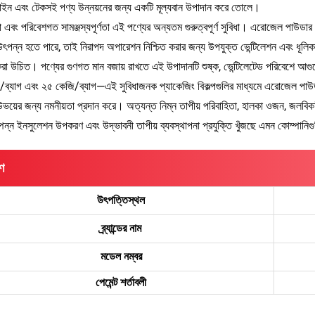
জাইন এবং টেকসই পণ্য উন্নয়নের জন্য একটি মূল্যবান উপাদান করে তোলে।
া এবং পরিবেশগত সামঞ্জস্যপূর্ণতা এই পণ্যের অন্যতম গুরুত্বপূর্ণ সুবিধা। এরোজেল পাউডা
উৎপন্ন হতে পারে, তাই নিরাপদ অপারেশন নিশ্চিত করার জন্য উপযুক্ত ভেন্টিলেশন এবং ধূলিকণ
করা উচিত। পণ্যের গুণগত মান বজায় রাখতে এই উপাদানটি শুষ্ক, ভেন্টিলেটেড পরিবেশে আগু
ব্যাগ এবং ২৫ কেজি/ব্যাগ—এই সুবিধাজনক প্যাকেজিং বিকল্পগুলির মাধ্যমে এরোজেল পাউড
উভয়ের জন্য নমনীয়তা প্রদান করে। অত্যন্ত নিম্ন তাপীয় পরিবাহিতা, হালকা ওজন, জলবিক
্পন্ন ইনসুলেশন উপকরণ এবং উদ্ভাবনী তাপীয় ব্যবস্থাপনা প্রযুক্তি খুঁজছে এমন কোম্পানি
ণ
উৎপত্তিস্থল
ব্র্যান্ডের নাম
মডেল নম্বর
পেমেন্ট শর্তাবলী