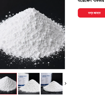
এরোজেল পাউডার
তথ্য জানতে