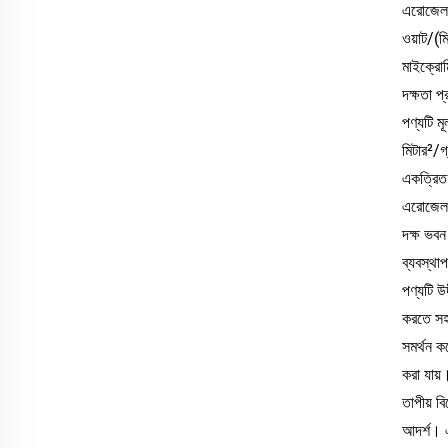
এরোজেল 
ওয়াট/(ম
মাইক্রোমি
দক্ষতা প
পণ্যটি ম
মিটার²/গ
একত্রিত 
এরোজেল প
দক্ষ ভবন
ব্যবস্থা
পণ্যটি উ
করতে সহা
সমর্থন ক
করা যায়
তাপীয় ব
আদর্শ। এ