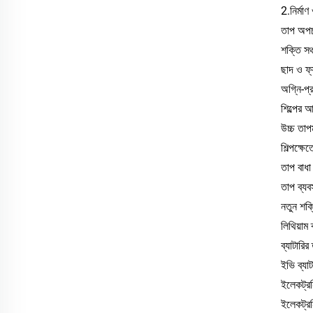
2
.
নির্ম
তাপ অপচ
শক্তি সঞ্
ছাদ ও ফ
অগ্নি-প
শিল্পের 
উচ্চ তাপম
শিল্পক্ষ
তাপ বাধা
তাপ ব্য
নতুন শক্ত
লিথিয়াম
ব্যাটারির
ইভি ব্যাট
ইলেকট্রনি
ইলেকট্র