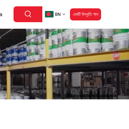
a
একটি উদ্ধৃতি পান
BN