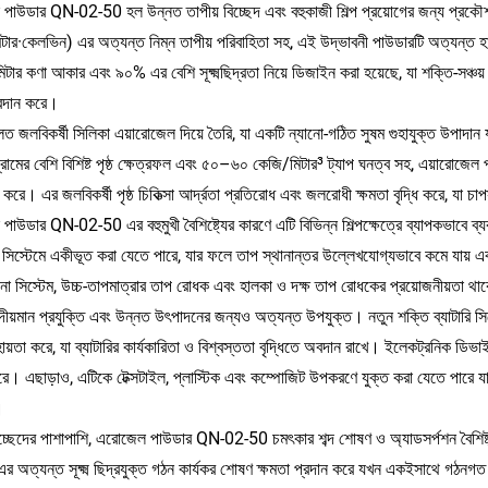
পাউডার QN-02-50 হল উন্নত তাপীয় বিচ্ছেদ এবং বহুকাজী শিল্প প্রয়োগের জন্য প্রকৌ
িটার·কেলভিন) এর অত্যন্ত নিম্ন তাপীয় পরিবাহিতা সহ, এই উদ্ভাবনী পাউডারটি অত্যন্ত 
টার কণা আকার এবং ৯০% এর বেশি সূক্ষ্মছিদ্রতা নিয়ে ডিজাইন করা হয়েছে, যা শক্তি-সঞ্চয় ব্য
্রদান করে।
ূলত জলবিকর্ষী সিলিকা এয়ারোজেল দিয়ে তৈরি, যা একটি ন্যানো-গঠিত সুষম গুহাযুক্ত উপাদ
্রামের বেশি বিশিষ্ট পৃষ্ঠ ক্ষেত্রফল এবং ৫০–৬০ কেজি/মিটার³ ট্যাপ ঘনত্ব সহ, এয়ারোজে
করে। এর জলবিকর্ষী পৃষ্ঠ চিকিত্সা আর্দ্রতা প্রতিরোধ এবং জলরোধী ক্ষমতা বৃদ্ধি করে, যা চাপ
াউডার QN-02-50 এর বহুমুখী বৈশিষ্ট্যের কারণে এটি বিভিন্ন শিল্পক্ষেত্রে ব্যাপকভাবে ব্
 সিস্টেমে একীভূত করা যেতে পারে, যার ফলে তাপ স্থানান্তর উল্লেখযোগ্যভাবে কমে যায় এব
পনা সিস্টেম, উচ্চ-তাপমাত্রার তাপ রোধক এবং হালকা ও দক্ষ তাপ রোধকের প্রয়োজনীয়তা থা
দীয়মান প্রযুক্তি এবং উন্নত উৎপাদনের জন্যও অত্যন্ত উপযুক্ত। নতুন শক্তি ব্যাটারি সিস
য়তা করে, যা ব্যাটারির কার্যকারিতা ও বিশ্বস্ততা বৃদ্ধিতে অবদান রাখে। ইলেকট্রনিক ডিভাই
রে। এছাড়াও, এটিকে টেক্সটাইল, প্লাস্টিক এবং কম্পোজিট উপকরণে যুক্ত করা যেতে পারে য
।
িচ্ছেদের পাশাপাশি, এরোজেল পাউডার QN-02-50 চমৎকার শব্দ শোষণ ও অ্যাডসর্পশন বৈশিষ্ট্
র অত্যন্ত সূক্ষ্ম ছিদ্রযুক্ত গঠন কার্যকর শোষণ ক্ষমতা প্রদান করে যখন একইসাথে গঠনগত