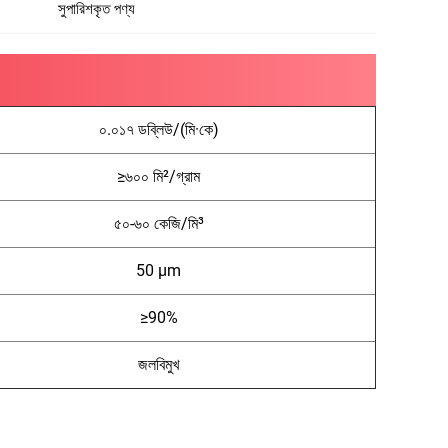
সুপারিশকৃত পণ্য
০.০১৭ ডব্লিউ/(মি·কে)
≥৬০০ মি²/গ্রাম
৫০-৬০ কেজি/মি³
50 μm
≥90%
জলবিমুখ