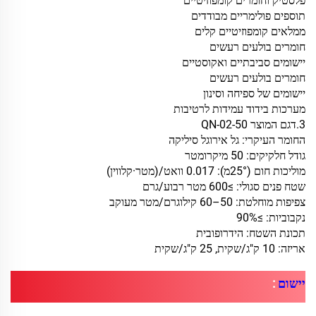
פלסטיק וחומרים קומפוזיטיים
תוספים פולימריים מבודדים
ממלאים קומפוזיטיים קלים
חומרים בולעים רעשים
יישומים סביבתיים ואקוסטיים
חומרים בולעים רעשים
יישומים של ספיחה וסינון
מערכות בידוד עמידות לרטיבות
3
.
דגם המוצר QN-02-50
החומר העיקרי: גל אירוגל סיליקה
גודל חלקיקים: 50 מיקרומטר
מוליכות חום (25°מ): 0.017 וואט/(מטר·קלווין)
שטח פנים סגולי: ≥600 מטר רבוע/גרם
צפיפות מוחלטת: 50–60 קילוגרם/מטר מעוקב
נקבוביות: ≥90%
תכונת השטח: הידרופובית
אריזה: 10 ק"ג/שקית, 25 ק"ג/שקית
יישום
: