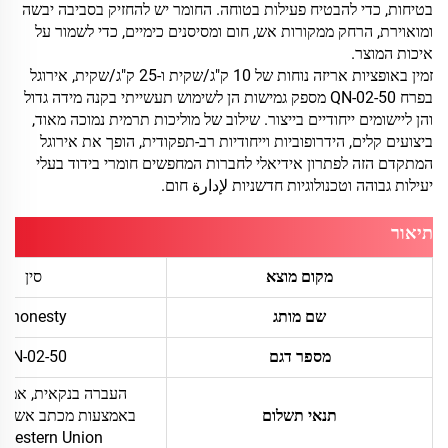
בטיחות, כדי להבטיח פעילות בטוחה. החומר יש להחזיק בסביבה יבשה
ומואוירת, הרחק ממקורות אש, חום ומסיסנים כימיים, כדי לשמור על
איכות המוצר.
זמין באופציות אריזה נוחות של 10 ק"ג/שקית ו-25 ק"ג/שקית, אירוגל
בפרח QN-02-50 מספק גמישות הן לשימוש תעשייתי בקנה מידה גדול
והן ליישומים ייחודיים בייצור. שילוב של מוליכות תרמית נמוכה מאוד,
ביצועים קלים, הידרופוביות וייחודיות רב-תפקודית, הופך את אירוגל
המתקדם הזה לפתרון אידיאלי לחברות המחפשים חומרי בידוד בעלי
יעילות גבוהה וטכנולוגיות חדשניות لإدارة חום.
תיאור
מקום מוצא
סין
שם מותג
Ahonesty
מספר דגם
QN-02-50
העברה בנקאית, אמצע
תנאי תשלום
Western Union, מזומן