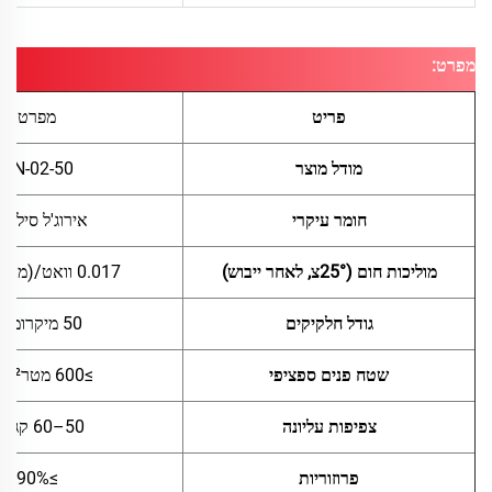
מפרט:
פריט
מפרט
מודל מוצר
QN-02-50
חומר עיקרי
אירוג'ל סיליק
מוליכות חום (25°צ, לאחר ייבוש)
0.017 וואט/(מטר·קלווין)
גודל חלקיקים
50 מיקרומטר
שטח פנים ספציפי
≥600 מטר²/גרם
צפיפות עליונה
50–60 קג/מ³
פרוזוריות
≥90%