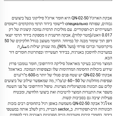
אבקת הארוג'ל QN-02-50 היא חומר ארוג'ל סיליקוני בעל ביצועים
גבוהים, שפותח специально ליישומי בידוד תרמי מתקדמים ויישומים
תעשייתיים רב-תפקודיים. עם מוליכות תרמית נמוכה קיצונית של רק
0.017 וואט/(מטר·קלווין), אבקה חדשנית זו מספקת בידוד תרמי יוצאי
דופן תוך שימור מבנה קל במיוחד. החומר מעוצב בגודל חלקיקים של 50
מיקרומטר וברובו פורוזי (מעל 90%), מה שנותן יעילות מمتازת
במערכות לחיסכון באנרגיה, בבידוד תעשייתי ובפתרונות חומרים דור
הבא.
המוצר מורכב בעיקר מאראוגל סיליקה הידרופובי, חומר ננומבני פרוץ
שידוע ביכולות החסימה המדהימות שלו ובצפיפותו הנמוכה. באראוגל
אבקתי QN-02-50 יש שטח פנים סגולי של יותר מ-600 מ"ר/גרם
וצפיפות מוחלטת של 50–60 קג/מ"ר, מה שמאפשר שילוב של ביצועים
קלים עם תכונות פונקציונליות מצוינות. טיפול הידרופובי על פני השטח
משפר את התנגדות המוצר לרטיבות ואת ביצועי הלחיצה, ומבטיח
פעילות יציבה גם בסביבות קשות.
אโรג'ל אבקה QN-02-50 משמשת באופן רגיל בתחומים רבים בזכות
תכונותיה הרב-תפקודיות. ב_sector הבנייה, ניתן לשלב אותה במעטפי
בידוד, בחומרי קירות ומערכות בנייה חסכוניות באנרגיה כדי להפחית