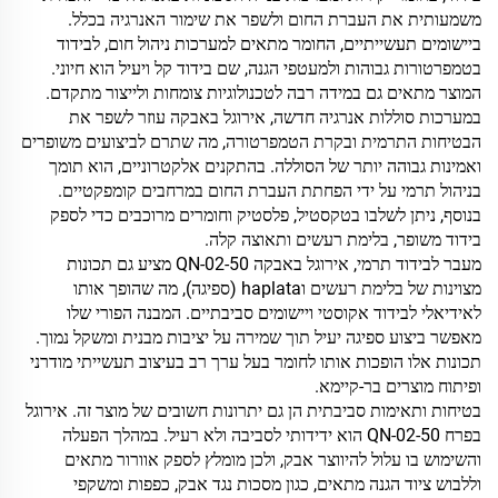
משמעותית את העברת החום ולשפר את שימור האנרגיה בכלל.
ביישומים תעשייתיים, החומר מתאים למערכות ניהול חום, לבידוד
בטמפרטורות גבוהות ולמעטפי הגנה, שם בידוד קל ויעיל הוא חיוני.
המוצר מתאים גם במידה רבה לטכנולוגיות צומחות ולייצור מתקדם.
במערכות סוללות אנרגיה חדשה, אירוגל באבקה עוזר לשפר את
הבטיחות התרמית ובקרת הטמפרטורה, מה שתרם לביצועים משופרים
ואמינות גבוהה יותר של הסוללה. בהתקנים אלקטרוניים, הוא תומך
בניהול תרמי על ידי הפחתת העברת החום במרחבים קומפקטיים.
בנוסף, ניתן לשלבו בטקסטיל, פלסטיק וחומרים מרוכבים כדי לספק
בידוד משופר, בלימת רעשים ותאוצה קלה.
מעבר לבידוד תרמי, אירוגל באבקה QN-02-50 מציע גם תכונות
מצוינות של בלימת רעשים וhaplata (ספיגה), מה שהופך אותו
לאידיאלי לבידוד אקוסטי ויישומים סביבתיים. המבנה הפורי שלו
מאפשר ביצוע ספיגה יעיל תוך שמירה על יציבות מבנית ומשקל נמוך.
תכונות אלו הופכות אותו לחומר בעל ערך רב בעיצוב תעשייתי מודרני
ופיתוח מוצרים בר-קיימא.
בטיחות ותאימות סביבתית הן גם יתרונות חשובים של מוצר זה. אירוגל
בפרח QN-02-50 הוא ידידותי לסביבה ולא רעיל. במהלך הפעלה
והשימוש בו עלול להיווצר אבק, ולכן מומלץ לספק אוורור מתאים
וללבוש ציוד הגנה מתאים, כגון מסכות נגד אבק, כפפות ומשקפי