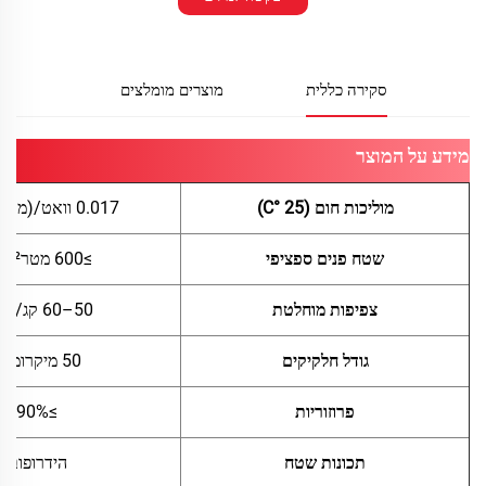
סקירה כללית
מוצרים מומלצים
מידע על המוצר
מוליכות חום (25 °C)
0.017 וואט/(מטר·קלווין)
שטח פנים ספציפי
≥600 מטר²/גרם
צפיפות מוחלטת
50–60 קג/מטר³
גודל חלקיקים
50 מיקרומטר
פרוזוריות
≥90%
תכונות שטח
הידרופובי