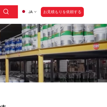
お見積もりを依頼する
JA