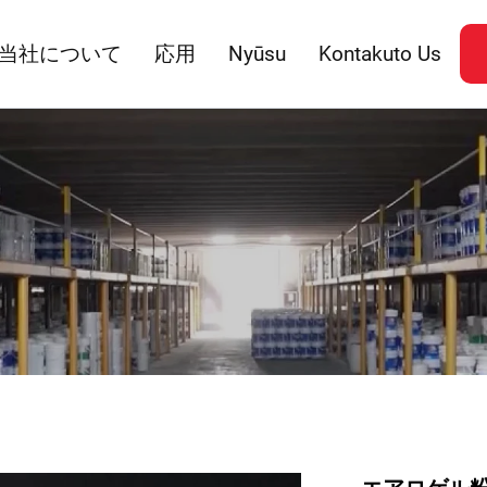
当社について
応用
Nyūsu
Kontakuto Us