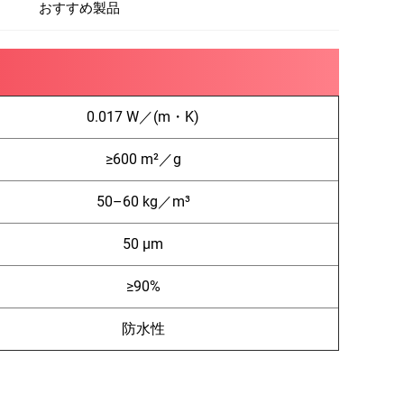
おすすめ製品
0.017 W／(m・K)
≥600 m²／g
50–60 kg／m³
50 μm
≥90%
防水性