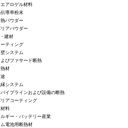
質エアロゲル材料
熱伝導率粉末
断熱パウダー
バリアパウダー
・建材
コーティング
ネ壁システム
およびファサード断熱
断熱材
用途
絶縁システム
用パイプラインおよび設備の断熱
バリアコーティング
理材料
ネルギー・バッテリー産業
ウム電池用断熱材