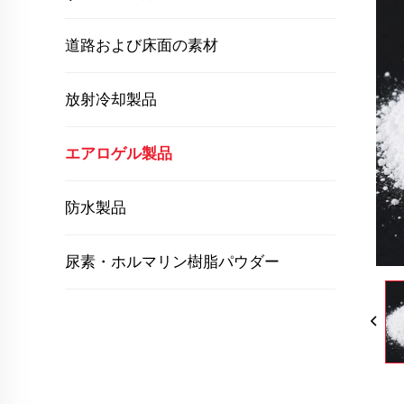
道路および床面の素材
放射冷却製品
エアロゲル製品
防水製品
尿素・ホルマリン樹脂パウダー