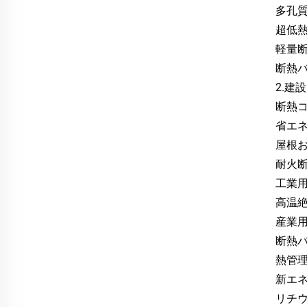
多孔
超低
軽量
断熱
2
.
建設
断熱
省エ
屋根
耐火
工業
高温
産業
断熱
熱管
新エ
リチ