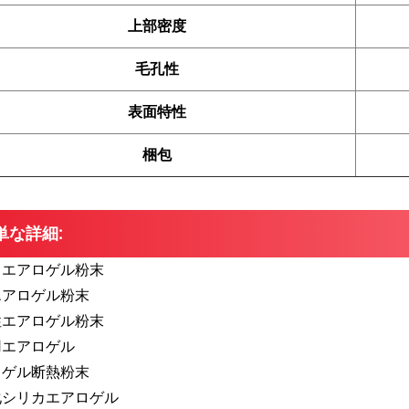
上部密度
毛孔性
表面特性
梱包
単な詳細:
カエアロゲル粉末
エアロゲル粉末
性エアロゲル粉末
用エアロゲル
ロゲル断熱粉末
化シリカエアロゲル