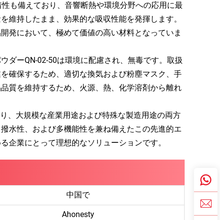
吸着性も備えており、音響断熱や環境分野への応用に最
量を維持したまま、効果的な吸収性能を発揮します。
品開発において、極めて価値の高い材料となっていま
ーQN-02-50は環境に配慮され、無毒です。取扱
業を確保するため、適切な換気および粉塵マスク、手
品品質を維持するため、火源、熱、化学溶剤から離れ
しており、大規模な産業用途および特殊な製造用途の両方
、撥水性、および多機能性を兼ね備えたこの先進的エ
める企業にとって理想的なソリューションです。
中国で
Ahonesty