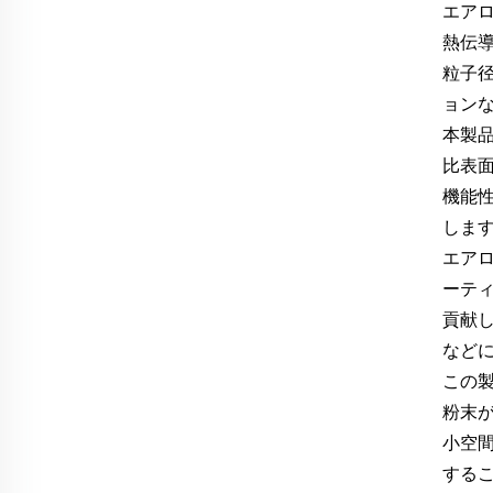
エアロ
熱伝導
粒子径
ョン
本製
比表面
機能
しま
エアロ
ーテ
貢献
など
この
粉末
小空
する