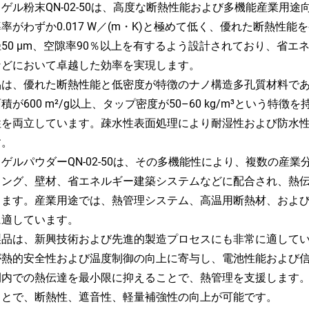
ゲル粉末QN-02-50は、高度な断熱性能および多機能産業用
率がわずか0.017 W／(m・K)と極めて低く、優れた断熱
50 μm、空隙率90％以上を有するよう設計されており、省
などにおいて卓越した効率を実現します。
品は、優れた断熱性能と低密度が特徴のナノ構造多孔質材料で
積が600 m²/g以上、タップ密度が50–60 kg/m³という特徴
性を両立しています。疎水性表面処理により耐湿性および防水
す。
ゲルパウダーQN-02-50は、その多機能性により、複数の産
ィング、壁材、省エネルギー建築システムなどに配合され、熱
します。産業用途では、熱管理システム、高温用断熱材、およ
に適しています。
製品は、新興技術および先進的製造プロセスにも非常に適して
が熱的安全性および温度制御の向上に寄与し、電池性能および
間内での熱伝達を最小限に抑えることで、熱管理を支援します
ことで、断熱性、遮音性、軽量補強性の向上が可能です。