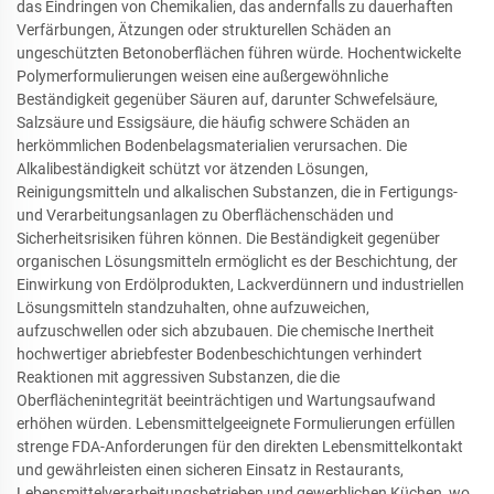
das Eindringen von Chemikalien, das andernfalls zu dauerhaften
Verfärbungen, Ätzungen oder strukturellen Schäden an
ungeschützten Betonoberflächen führen würde. Hochentwickelte
Polymerformulierungen weisen eine außergewöhnliche
Beständigkeit gegenüber Säuren auf, darunter Schwefelsäure,
Salzsäure und Essigsäure, die häufig schwere Schäden an
herkömmlichen Bodenbelagsmaterialien verursachen. Die
Alkalibeständigkeit schützt vor ätzenden Lösungen,
Reinigungsmitteln und alkalischen Substanzen, die in Fertigungs-
und Verarbeitungsanlagen zu Oberflächenschäden und
Sicherheitsrisiken führen können. Die Beständigkeit gegenüber
organischen Lösungsmitteln ermöglicht es der Beschichtung, der
Einwirkung von Erdölprodukten, Lackverdünnern und industriellen
Lösungsmitteln standzuhalten, ohne aufzuweichen,
aufzuschwellen oder sich abzubauen. Die chemische Inertheit
hochwertiger abriebfester Bodenbeschichtungen verhindert
Reaktionen mit aggressiven Substanzen, die die
Oberflächenintegrität beeinträchtigen und Wartungsaufwand
erhöhen würden. Lebensmittelgeeignete Formulierungen erfüllen
strenge FDA-Anforderungen für den direkten Lebensmittelkontakt
und gewährleisten einen sicheren Einsatz in Restaurants,
Lebensmittelverarbeitungsbetrieben und gewerblichen Küchen, wo