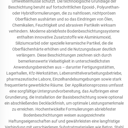
Umwelteinflüsse schützt. Die technologische Grundlage der
Beschichtung beruht auf fortschrittlichen Epoxid-, Polyurethan-
oder Hybridformulierungen, die zu nahtlosen, nichtporösen
Oberflächen aushärten und so das Eindringen von Ölen,
Chemikalien, Feuchtigkeit und abrasiven Partikeln wirksam
verhindern. Moderne abriebfeste Bodenbeschichtungssysteme
enthalten innovative Zusatzstoffe wie Aluminiumoxid,
Siliziumcarbid oder spezielle keramische Partikel, die die
Oberflächenhärte erhöhen und die Nutzungsdauer deutlich
verlängern. Diese Beschichtungen zeichnen sich durch
bemerkenswerte Vielseitigkeit in unterschiedlichsten
Anwendungsbereichen aus – darunter Fertigungsstätten,
Lagerhallen, Kfz-Werkstätten, Lebensmittelverarbeitungsbetriebe,
pharmazeutische Labore, Einzelhandelsumgebungen sowie stark
frequentierte gewerbliche Räume. Der Applikationsprozess umfasst
eine sorgfältige Untergrundvorbereitung, das Aufbringen einer
Grundierung, die Installation der Basisbeschichtung sowie optional
ein abschließendes Decklackfinish, um optimale Leistungsmerkmale
zu erreichen. Hochentwickelte Formulierungen abriebfester
Bodenbeschichtungen weisen ausgezeichnete
Haftungseigenschaften auf und gewährleisten eine langfristige
Verbindung mit verschiedenen Substratmaterialien wie Beton, Stahl