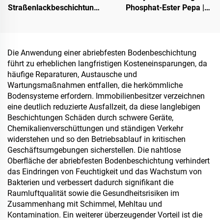
Straßenlackbeschichtung |
Phosphat-Ester Pepa |
Mehrsubstrat-
Karbonisierungsmittel für
Schutzbeschichtung für
Epoxidharz, PP-, EVA-
innen- und außenliegende
Materialien
Fahrbahnen
Die Anwendung einer abriebfesten Bodenbeschichtung
führt zu erheblichen langfristigen Kosteneinsparungen, da
häufige Reparaturen, Austausche und
Wartungsmaßnahmen entfallen, die herkömmliche
Bodensysteme erfordern. Immobilienbesitzer verzeichnen
eine deutlich reduzierte Ausfallzeit, da diese langlebigen
Beschichtungen Schäden durch schwere Geräte,
Chemikalienverschüttungen und ständigen Verkehr
widerstehen und so den Betriebsablauf in kritischen
Geschäftsumgebungen sicherstellen. Die nahtlose
Oberfläche der abriebfesten Bodenbeschichtung verhindert
das Eindringen von Feuchtigkeit und das Wachstum von
Bakterien und verbessert dadurch signifikant die
Raumluftqualität sowie die Gesundheitsrisiken im
Zusammenhang mit Schimmel, Mehltau und
Kontamination. Ein weiterer überzeugender Vorteil ist die