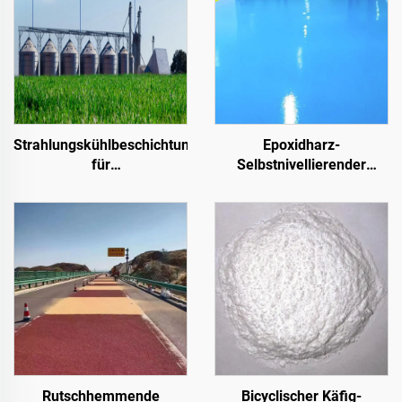
Strahlungskühlbeschichtungen
Epoxidharz-
für
Selbstnivellierender
Transformatorkabinettgehäuse,
Farbsandboden | Für
Farbstahl-
gewerbliche, industrielle
Dachplattenfabrikgebäude,
und hochwertige
Getreidespeicherbehälter,
Wohnprojekte
Öltanks
Rutschhemmende
Bicyclischer Käfig-