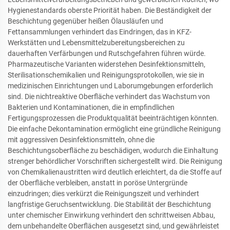
Hygienestandards oberste Priorität haben. Die Beständigkeit der
Beschichtung gegenüber heißen Ölausläufen und
Fettansammlungen verhindert das Eindringen, das in KFZ-
Werkstätten und Lebensmittelzubereitungsbereichen zu
dauerhaften Verfärbungen und Rutschgefahren führen würde.
Pharmazeutische Varianten widerstehen Desinfektionsmitteln,
Sterilisationschemikalien und Reinigungsprotokollen, wie sie in
medizinischen Einrichtungen und Laborumgebungen erforderlich
sind. Die nichtreaktive Oberfläche verhindert das Wachstum von
Bakterien und Kontaminationen, die in empfindlichen
Fertigungsprozessen die Produktqualität beeinträchtigen könnten.
Die einfache Dekontamination ermöglicht eine gründliche Reinigung
mit aggressiven Desinfektionsmitteln, ohne die
Beschichtungsoberfläche zu beschädigen, wodurch die Einhaltung
strenger behördlicher Vorschriften sichergestellt wird. Die Reinigung
von Chemikalienaustritten wird deutlich erleichtert, da die Stoffe auf
der Oberfläche verbleiben, anstatt in poröse Untergründe
einzudringen; dies verkürzt die Reinigungszeit und verhindert
langfristige Geruchsentwicklung. Die Stabilität der Beschichtung
unter chemischer Einwirkung verhindert den schrittweisen Abbau,
dem unbehandelte Oberflächen ausgesetzt sind, und gewährleistet