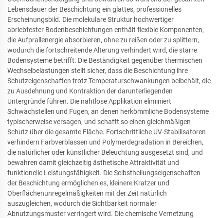
Lebensdauer der Beschichtung ein glattes, professionelles
Erscheinungsbild. Die molekulare Struktur hochwertiger
abriebfester Bodenbeschichtungen enthält flexible Komponenten,
die Aufprallenergie absorbieren, ohne zu reißen oder zu splittern,
wodurch die fortschreitende Alterung verhindert wird, die starre
Bodensysteme betrifft. Die Beständigkeit gegenüber thermischen
Wechselbelastungen stellt sicher, dass die Beschichtung ihre
Schutzeigenschaften trotz Temperaturschwankungen beibehält, die
zu Ausdehnung und Kontraktion der darunterliegenden
Untergründe führen. Die nahtlose Applikation eliminiert
Schwachstellen und Fugen, an denen herkömmliche Bodensysteme
typischerweise versagen, und schafft so einen gleichmäßigen
Schutz über die gesamte Fläche. Fortschrittliche UV-Stabilisatoren
verhindern Farbverblassen und Polymerdegradation in Bereichen,
die natürlicher oder künstlicher Beleuchtung ausgesetzt sind, und
bewahren damit gleichzeitig ästhetische Attraktivität und
funktionelle Leistungsfähigkeit. Die Selbstheilungseigenschaften
der Beschichtung ermöglichen es, kleinere Kratzer und
Oberflächenunregelmäßigkeiten mit der Zeit natürlich
auszugleichen, wodurch die Sichtbarkeit normaler
Abnutzungsmuster verringert wird. Die chemische Vernetzung