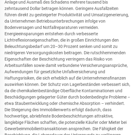
Anlage und Ausmaß des Schadens mehrere tausend bis
zehntausend Dollar betragen können. Geringere Ausfallzeiten
führen direkt zu gesteigerter Produktivität und Umsatzgenerierung,
da Unternehmen Betriebsunterbrechungen infolge von
Bodenversagen und Notfallreparaturen vermeiden.
Energieeinsparungen entstehen durch verbesserte
Lichtreflexionseigenschaften, die in großen Einrichtungen den
Beleuchtungsbedarf um 20–30 Prozent senken und somit zu
niedrigeren Versorgungskosten beitragen. Die rutschhemmenden
Eigenschaften der Beschichtung verringern das Risiko von
Arbeitsunfällen sowie damit verbundene Versicherungsansprüche,
Aufwendungen für gesetzliche Unfallversicherung und
Haftungsrisiken, die sich erheblich auf die Unternehmensfinanzen
auswirken können. Der Schutz von Lagerbeständen verbessert sich,
da die chemikalienbeständige Oberfläche Kontaminationen und
Beschädigungen gelagerter Güter durch bodenbedingte Probleme –
etwa Staubentwicklung oder chemische Absorption – verhindert.
Die Steigerung des Immobilienwerts erfolgt dadurch, dass
hochwertige, abriebfeste Bodenbeschichtungen attraktive,
langlebige Flächen schaffen, die potenzielle Käufer oder Mieter bei
Gewerbeimmobilientransaktionen ansprechen. Die Fähigkeit der
Beschichtung, die Lebensdauer des Untergrunds zu verlängern,