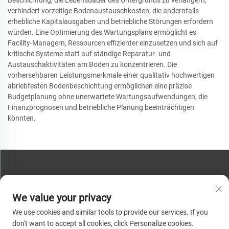
verhindert vorzeitige Bodenaustauschkosten, die andernfalls
erhebliche Kapitalausgaben und betriebliche Störungen erfordern
würden. Eine Optimierung des Wartungsplans ermöglicht es
Facility-Managern, Ressourcen effizienter einzusetzen und sich auf
kritische Systeme statt auf ständige Reparatur- und
Austauschaktivitäten am Boden zu konzentrieren. Die
vorhersehbaren Leistungsmerkmale einer qualitativ hochwertigen
abriebfesten Bodenbeschichtung ermöglichen eine präzise
Budgetplanung ohne unerwartete Wartungsaufwendungen, die
Finanzprognosen und betriebliche Planung beeinträchtigen
könnten.
KONTAKTIEREN SIE UNS
We value your privacy
Telefon:
+86-13793890209
We use cookies and similar tools to provide our services. If you
Tel.:
+86-13793890209
don't want to accept all cookies, click Personalize cookies.