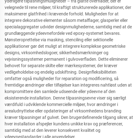
yderligere tilpasningsmuligheder – fra glatte overflader, der er
velegnede til rene miljøer, til kraftigt strukturerede applikationer, der
maksimerer glatfrihed i krævende forhold. Muligheden for at
integrere dekorative elementer såsom metalflager, glasperler eller
specialaggregater udvider designmulighederne, samtidig med at de
grundlæggende ydeevnefordele ved epoxy-systemet bevares.
Mønsteroprettelse via masking, stenciling eller sektionelle
applikationer gør det muligt at integrere komplekse geometriske
designs, virksomhedslogoer, sikkerhedsmærkninger og
vejvisningssystemer permanent i gulvoverfladen. Dette eliminerer
behovet for separate skilte eller mærkesystemer, der kræver
vedligeholdelse og endelig udskiftning. Designfleksibiliteten
omfatter også muligheder for reparation og modificering, så
fremtidige ændringer eller tilføjelser kan integreres nahtløst uden at
kompromittere den samlede udseende eller ydeevne af den
eksisterende installation. Denne tilpasningsevne viser sig særligt
værdifuld i udviklende kommercielle miljøer, hvor ændringer i
arealudnyttelse eller opdateringer af virksomhedens branding
kræver tilpasninger af gulvet. Den brugerdefinerede tilgang sikrer, at
hver installation afspejler kundens unikke krav og præferencer,
samtidig med at den leverer konsekvent kvalitet og
ydeevnestandarder i alle anvendelser.