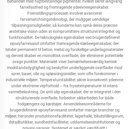
behandlet med fugtbestandige pigmenter, hvilket sikrer langvarig
farvefasthed og fremragende ydeevneegenskaber.
Fremstillingsprocessen involver avanceret
farvematchningsteknologi, der muliggør uendelige
tilpasningsmuligheder, så kunderne kan opnå deres præcise
æstetiske vision uden at kompromittere strukturel integritet og
funktionalitet. De teknologiske egenskaber ved brugerdefineret
epoxyfarvesand omfatter fremragende klæbeegenskaber, der
binder permanent til beton, metal og forskellige underlagmaterialer
og derved skaber en monolitisk overflade, der eliminerer potentielle
svage punkter. Materialet viser bemærkelsesværdig kemisk
modstandsdygtighed og beskytter underliggende overflader mod
syrer, baser, olie og opløsningsmidler, som ofte forekommer i
industrielle miljøer. Temperaturstabilitet sikrer konsekvent ydeevne
under ekstreme vejrforhold – fra frysetemperaturer til intens
varmebelastning. De anti-slip-egenskaber, der er integreret i den
strukturerede overflade, forbedrer sikkerheden for både
fodgængere og køretøjer. Anvendelsesområderne for
brugerdefineret epoxyfarvesand omfatter mange brancher og
miljøer, herunder produktionsfaciliteter, lagerhalle, biludstillingsrum,
detailbutikker, sundhedsfaciliteter, uddannelsesinstitutioner og
private garager. Systemet er særligt værdifuldt i