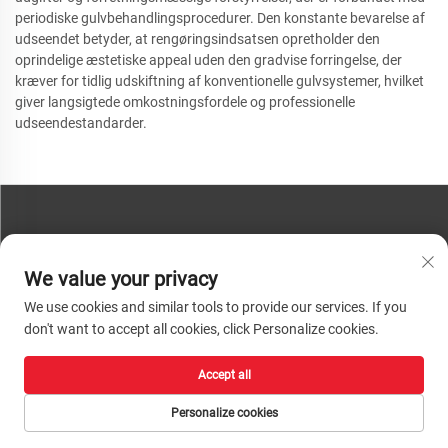
periodiske gulvbehandlingsprocedurer. Den konstante bevarelse af
udseendet betyder, at rengøringsindsatsen opretholder den
oprindelige æstetiske appeal uden den gradvise forringelse, der
kræver for tidlig udskiftning af konventionelle gulvsystemer, hvilket
giver langsigtede omkostningsfordele og professionelle
udseendestandarder.
KONTAKT OS
We value your privacy
Telefon:
+86-13793890209
We use cookies and similar tools to provide our services. If you
Tel:
+86-13793890209
don't want to accept all cookies, click Personalize cookies.
Mail:
[email protected]
Accept all
Ophavsret © 2026 Shandong Huacheng High-Tech Material Technology Co.,
Ltd. Alle rettigheder forbeholdes. |
Privatlivspolitik
Personalize cookies