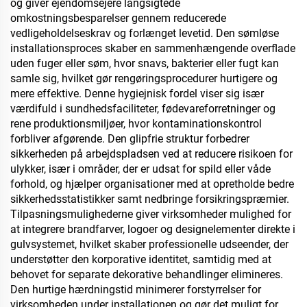
og giver ejendomsejere langsigtede
omkostningsbesparelser gennem reducerede
vedligeholdelseskrav og forlænget levetid. Den sømløse
installationsproces skaber en sammenhængende overflade
uden fuger eller søm, hvor snavs, bakterier eller fugt kan
samle sig, hvilket gør rengøringsprocedurer hurtigere og
mere effektive. Denne hygiejnisk fordel viser sig især
værdifuld i sundhedsfaciliteter, fødevareforretninger og
rene produktionsmiljøer, hvor kontaminationskontrol
forbliver afgørende. Den glipfrie struktur forbedrer
sikkerheden på arbejdspladsen ved at reducere risikoen for
ulykker, især i områder, der er udsat for spild eller våde
forhold, og hjælper organisationer med at opretholde bedre
sikkerhedsstatistikker samt nedbringe forsikringspræmier.
Tilpasningsmulighederne giver virksomheder mulighed for
at integrere brandfarver, logoer og designelementer direkte i
gulvsystemet, hvilket skaber professionelle udseender, der
understøtter den korporative identitet, samtidig med at
behovet for separate dekorative behandlinger elimineres.
Den hurtige hærdningstid minimerer forstyrrelser for
virksomheden under installationen og gør det muligt for