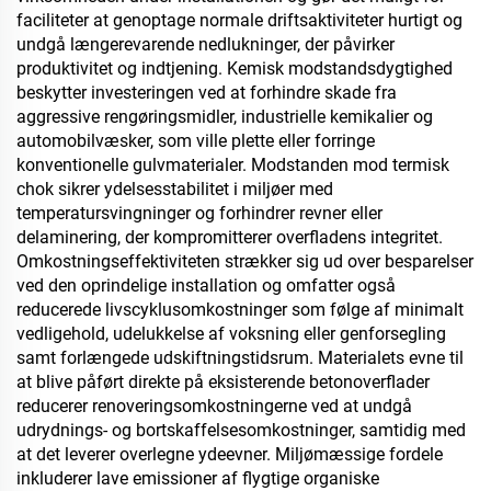
faciliteter at genoptage normale driftsaktiviteter hurtigt og
undgå længerevarende nedlukninger, der påvirker
produktivitet og indtjening. Kemisk modstandsdygtighed
beskytter investeringen ved at forhindre skade fra
aggressive rengøringsmidler, industrielle kemikalier og
automobilvæsker, som ville plette eller forringe
konventionelle gulvmaterialer. Modstanden mod termisk
chok sikrer ydelsesstabilitet i miljøer med
temperatursvingninger og forhindrer revner eller
delaminering, der kompromitterer overfladens integritet.
Omkostningseffektiviteten strækker sig ud over besparelser
ved den oprindelige installation og omfatter også
reducerede livscyklusomkostninger som følge af minimalt
vedligehold, udelukkelse af voksning eller genforsegling
samt forlængede udskiftningstidsrum. Materialets evne til
at blive påført direkte på eksisterende betonoverflader
reducerer renoveringsomkostningerne ved at undgå
udrydnings- og bortskaffelsesomkostninger, samtidig med
at det leverer overlegne ydeevner. Miljømæssige fordele
inkluderer lave emissioner af flygtige organiske