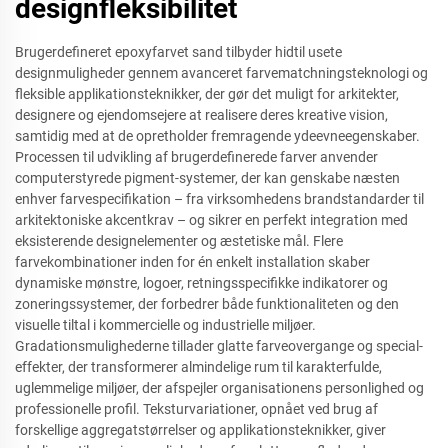
designfleksibilitet
Brugerdefineret epoxyfarvet sand tilbyder hidtil usete
designmuligheder gennem avanceret farvematchningsteknologi og
fleksible applikationsteknikker, der gør det muligt for arkitekter,
designere og ejendomsejere at realisere deres kreative vision,
samtidig med at de opretholder fremragende ydeevneegenskaber.
Processen til udvikling af brugerdefinerede farver anvender
computerstyrede pigment-systemer, der kan genskabe næsten
enhver farvespecifikation – fra virksomhedens brandstandarder til
arkitektoniske akcentkrav – og sikrer en perfekt integration med
eksisterende designelementer og æstetiske mål. Flere
farvekombinationer inden for én enkelt installation skaber
dynamiske mønstre, logoer, retningsspecifikke indikatorer og
zoneringssystemer, der forbedrer både funktionaliteten og den
visuelle tiltal i kommercielle og industrielle miljøer.
Gradationsmulighederne tillader glatte farveovergange og special-
effekter, der transformerer almindelige rum til karakterfulde,
uglemmelige miljøer, der afspejler organisationens personlighed og
professionelle profil. Teksturvariationer, opnået ved brug af
forskellige aggregatstørrelser og applikationsteknikker, giver