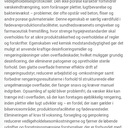
vedligeholdelsesprotokoller. Den ikke-porøse karakter forhindrer
væskeindtrængning, som forårsager pletter, lugtbevarelse og
bakterievækst – problemer, der ofte opstår ved beton, fliser og
andre porøse gulvmaterialer. Denne egenskab er særlig værdifuld i
fødevareproduktionsfaciliteter, sundhedsvæsenets omgivelser og
farmaceutisk fremstilling, hvor strenge hygiejnestandarder skal
overholdes for at sikre produktsikkerhed og overholdelse af regler
og forskrifter. Egenskaben ved kemisk modstandsdygtighed gør det
muligt at anvende kraftige desinficeringsmidler og
rengøringsløsninger uden overfladeskader, hvilket muliggør grundig
desinficering, der eliminerer patogener og opretholder sterile
forhold. Den glatte overflade fremmer effektiv drift af
rengøringsudstyr, reducerer arbejdstid og -omkostninger samt
forbedrer rengøringsresultaterne i forhold til strukturerede eller
uregelmæssige overflader, der fanger snavs og kræver manuel
indgriben. Opsamling af spild bliver problemfri, da væsker ikke kan
trænge ind i overfladen, så der kan foretages øjeblikkelig rengøring,
inden pletter eller lugt udvikler sig – en fordel, der især gælder i
bilserviceområder, produktionsfaciliteter og fødevaresteder.
Elimineringen af krav til voksning, forsegling og genpolering
reducerer vedligeholdelsesomkostningerne og fjerner de løbende
udgifter og forretningsmæssige forstyrrelser, der er forbundet med