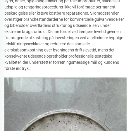
syrer, baser, opløsningsmidler og petroleumprodukter, således at
udspild og rengøringsprocedurer ikke vil forårsage permanent
beskadigelse eller kræve kostbare reparationer. Slidmodstanden
overstiger branchestandarderne for kommercielle gulvanvendelser
og bibeholder overfladens struktur og udseende, selv under
ekstreme brugsforhold. Denne fordel ved længere levetid giver en
fremragende afkastning på investeringen ved at eliminere hyppige
udskiftningsscykluser og reducere den samlede
ejerskabsomkostning over bygningens driftslevetid, mens det
konsekvente udseende opretholder professionelle æstetiske
kvaliteter, der understøtter forretningsmæssige mål og kundens
første indtryk.