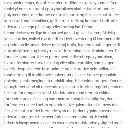
miljøpåvirkninger, der ofte skader traditionelle gulvsystemer. Den
molekylære struktur af epoxyharpiksen skaber tværforbundne
polymerkæder, der danner en utrolig stærk og fleksibel matrix, der
kan klare tunge maskiner, gaffeltrucktrafik og konstant fodtrafik
uden at vise tegn på slitage eller forringelse. Denne
bemærkelsesværdige holdbarhed gør, at gulvet leverer pålidelig
ydelse i årtier, hvilket gør det til en ideel investering til kommercielle
og industrielle anvendelser med høj trafik, hvor omkostningerne til
gulvudskiftning og forstyrrelse af forretningen skal minimeres. De
farvede sandspartikler er permanent indlejret i epoxymatrixen,
hvilket forhindrer farveblekning eller slitageprofiler, som plager
overfladeapplikerede belægninger og dekorative behandlinger. I
modsætning til traditionelle gulvmaterialer, der kræver periodisk
polering, genforsegling eller udskiftning, bibeholder brugerdefineret
epoxyfarvet sand sit udseende og sin strukturelle integritet gennem
hele sin forlængede levetid. Modstanden mod termisk cyklus
forhindrer udvidelses- og sammentrækningsbeskadigelse, der
forårsager revner i beton og andre stive gulvmaterialer, mens den
fleksible natur af det hærdede system tillader bygningsbevægelser
uden at kompromittere overfladens sammenhæng. Kemisk
udsættelsesprøvning viser en overlegen modstandsdygtighed mod