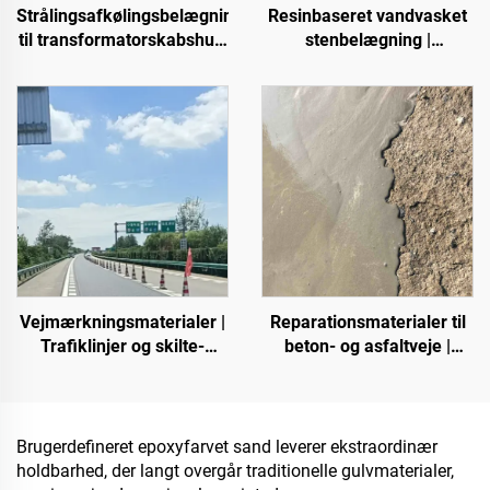
Resinbaseret vandvasket
Strålingsafkølingsbelægninger
stenbelægning |
til transformatorskabshus,
Benlignende krible,
farvet stålplade-
krystalsten, stengulv til
fabriksbygninger,
kommercielle og private
kornlagerbeholdere,
formål
oliebeholdere
Vejmærkningsmaterialer |
Reparationsmaterialer til
Trafiklinjer og skilte-
beton- og asfaltveje |
mærkning til asfalt- og
Genopretning af vejfejl og
betonveje
overfladerenovering
Brugerdefineret epoxyfarvet sand leverer ekstraordinær
holdbarhed, der langt overgår traditionelle gulvmaterialer,