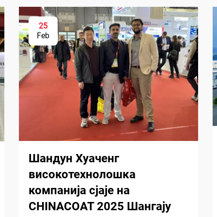
25
Feb
Шандун Хуаченг
високотехнолошка
компанија сјаје на
CHINACOAT 2025 Шангају