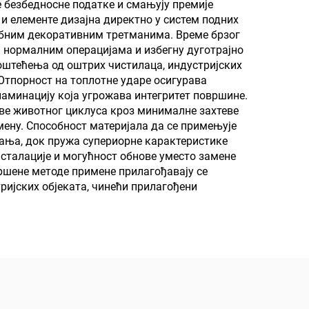
 безбедносне податке и смањују премије
и елементе дизајна директно у систем подних
себним декоративним третманима. Време брзог
 нормалним операцијама и избегну дуготрајно
оштећења од оштрих чистилаца, индустријских
 Отпорност на топлотне ударе осигурава
аминацију која угрожава интегритет површине.
ве животног циклуса кроз минималне захтеве
ену. Способност материјала да се примењује
ања, док пружа супериорне карактеристике
сталације и могућност обнове уместо замене
ршене методе примене прилагођавају се
ијских објеката, чинећи прилагођени