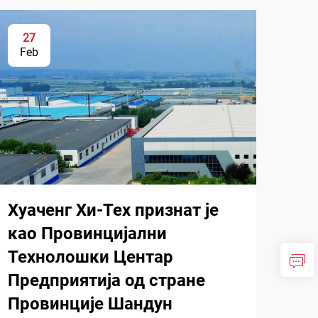
27
Feb
Хуаченг Хи-Тех признат је
као Провинцијални
Технолошки Центар
Предприятија од стране
Провинције Шандун