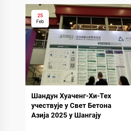
25
Feb
Шандун Хуаченг-Хи-Тех
учествује у Свет Бетона
Азија 2025 у Шангају