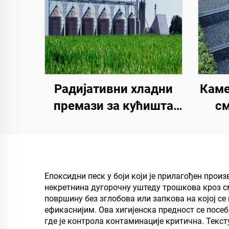
Каме
Радијативни хладни
см
премази за кућишта
Ко
трансформаторских
кр
кабинета, зграда
к
фабрике плоча од
к
бојевог челика,
Епоксидни песк у боји који је прилагођен прои
некретнина дугорочну уштеду трошкова кроз с
ст
резервоар за
површину без зглобова или запкова на којој с
складиштење
ефикаснијим. Ова хигијенска предност се посе
где је контрола контаминације критична. Текст
житарица, резервоар