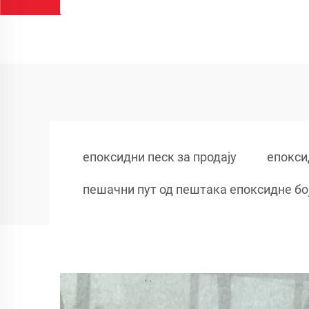
епоксидни песк за продају
епокси
пешачни пут од пештака епоксидне бо