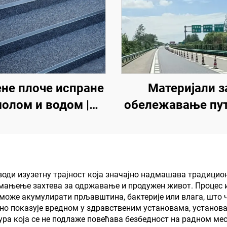
не плоче испране
Материјали з
олом и водом |
обележавање пут
штани шљунак,
Обележавањ
истални камен,
саобраћајних лин
амени тепих за
знакова за асфал
омерцијалне и
бетонске колов
зводи изузетну трајност која значајно надмашава традицио
мањење захтева за одржавање и продужен живот. Процес и
амбене објекте
е може акумулирати прљавштина, бактерије или влага, шт
бно показује вредном у здравственим установама, устано
ура која се не подлаже повећава безбедност на радном мес