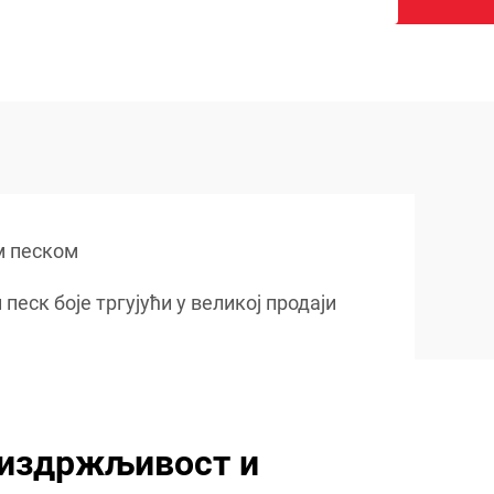
м песком
песк боје тргујући у великој продаји
издржљивост и