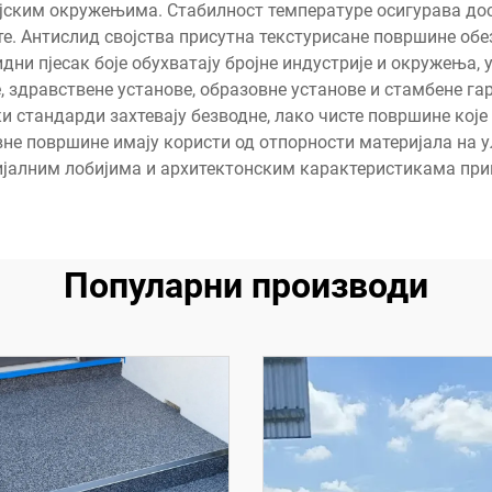
ријским окружењима. Стабилност температуре осигурава 
те. Антислид својства присутна текстурисане површине об
дни пјесак боје обухватају бројне индустрије и окружења, 
 здравствене установе, образовне установе и стамбене гар
и стандарди захтевају безводне, лако чисте површине које
вне површине имају користи од отпорности материјала на у
јалним лобијима и архитектонским карактеристикама прик
Популарни производи