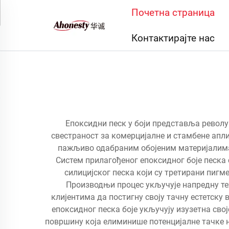
Почетна страница
Контактирајте нас
Епоксидни песк у боји представља револ
свестраност за комерцијалне и стамбене апл
пажљиво одабраним обојеним материјалима 
Систем прилагођеног епоксидног боје песка
силицијског песка који су третирани пиг
Производњи процес укључује напредну те
клијентима да постигну своју тачну естетску
епоксидног песка боје укључују изузетна свој
површину која елиминише потенцијалне тачке не