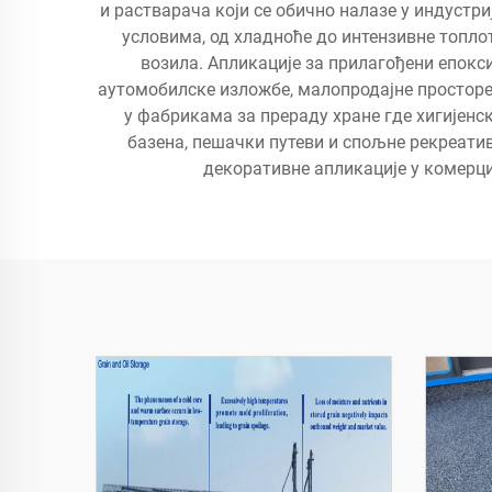
и растварача који се обично налазе у индуст
условима, од хладноће до интензивне топло
возила. Апликације за прилагођени епокси
аутомобилске изложбе, малопродајне просторе,
у фабрикама за прераду хране где хигијенск
базена, пешачки путеви и спољне рекреати
декоративне апликације у комерци