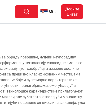
Добијте
SR
Цитат
 за обраду површине, нудећи неупоредиву
перформансну технологију епоксидне смоле са
ржавају густ саобраћај и изазове околине.
зиони са прецизно класификованим честицама
ржавање боје и супериорне карактеристике
могућности прилагођавања, омогућавајући
ност. Технолошке карактеристике прилагођеног
те материјале субстрата, стварајући монолитну
штитијући површине од киселина, алкалија, уља