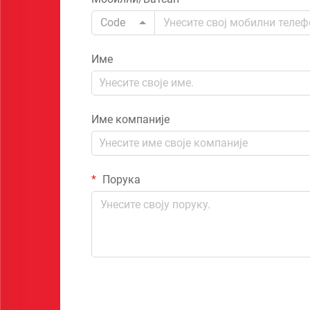
Code
Име
Име компаније
Порука