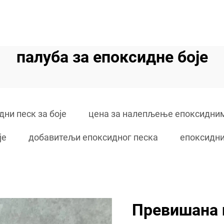
палуба за епоксидне боје
дни песк за боје
цена за налепљење епоксидни
је
добавитељи епоксидног песка
епоксидни 
Превишана 