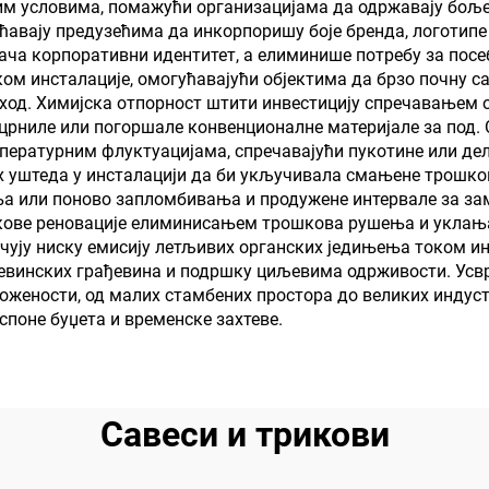
м условима, помажући организацијама да одржавају боље
вају предузећима да инкорпоришу боје бренда, логотипе 
 јача корпоративни идентитет, а елиминише потребу за по
 инсталације, омогућавајући објектима да брзо почну са
иход. Химијска отпорност штити инвестицију спречавањем 
оцрниле или погоршале конвенционалне материјале за под.
ературним флуктуацијама, спречавајући пукотине или дел
х уштеда у инсталацији да би укључивала смањене трошко
 или поново запломбивања и продужене интервале за зам
шкове реновације елиминисањем трошкова рушења и уклањ
чују ниску емисију летљивих органских једињења током ин
евинских грађевина и подршку циљевима одрживости. Усв
жености, од малих стамбених простора до великих индустр
споне буџета и временске захтеве.
Савеси и трикови