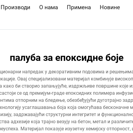
Производи
О нама
Примена
Новине
палуба за епоксидне боје
уционарни напредак у декоративним подовима и решењима
икације. Овај специјализовани материјал комбинује високо
како би створио запањујуће, издржљиве површине које изд
 састоји се од премијум-граде епоксидних полимера инфу
ментима отпорним на бледење, обезбеђујући дуготрајно зад
хнологију усаглашавања боја која омогућава бесконачне 
 визију, задржавајући структурни интегритет и функционал
ства адхезије која трајно везују на бетон, метал и различи
успеха. Материјал показује изузетну хемијску отпорност, 