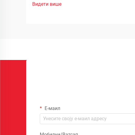
Видети више
Е-маил
Мобилни/Ватсап