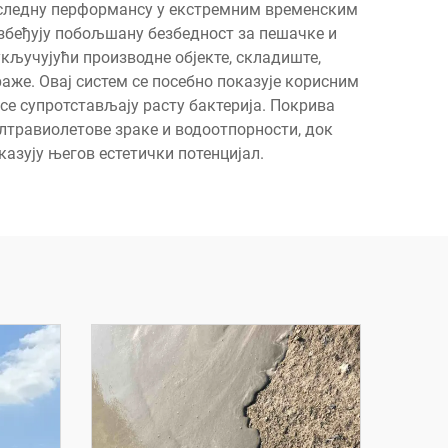
доследну перформансу у екстремним временским
езбеђују побољшану безбедност за пешачке и
укључујући производне објекте, складиште,
аже. Овај систем се посебно показује корисним
 се супротстављају расту бактерија. Покрива
лтравиолетове зраке и водоотпорности, док
азују његов естетички потенцијал.