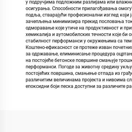
у подручјима подложним разлијама или влажни
за складиштење уља
осигурања. Способности прилагођавања омогућа
подља, стварајући професионални изглед који
зачепљења минимизира прекид пословања током
одморавање које утиче на продуктивност и пр
хемикалија и аутомобилских течности које би 
стабилност перформанси у окружењима са темп
Коштено-ефикасност се протеже изван почетни
за одржавање, елиминисање процедура оцртања
на постојеће бетонске површине смањује тро
перформанси. Погоде за животну средину укљу
постојећих површина, смањење отпада из грађ
различитим величинама пројекта и нивоима сло
епоксидни боји песка доступни за различите ра