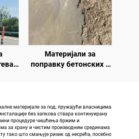
а
Материјали за
ева |
поправку бетонских и
е
асфалтних путева |
ија и
Санација оштећења
тне и
коловоза и
озе
реновирање површина
налне материјале за под, пружајући власницима
нсталације без запкова ствара континуирану
о чини процедуре чишћења бржим и
вама за храну и чистим производним срединама
ту тако што смањује ризик од несрећа, посебно