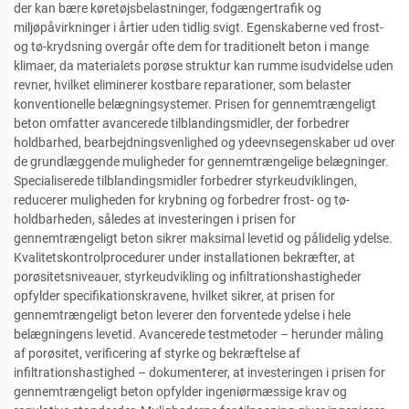
der kan bære køretøjsbelastninger, fodgængertrafik og
miljøpåvirkninger i årtier uden tidlig svigt. Egenskaberne ved frost-
og tø-krydsning overgår ofte dem for traditionelt beton i mange
klimaer, da materialets porøse struktur kan rumme isudvidelse uden
revner, hvilket eliminerer kostbare reparationer, som belaster
konventionelle belægningsystemer. Prisen for gennemtrængeligt
beton omfatter avancerede tilblandingsmidler, der forbedrer
holdbarhed, bearbejdningsvenlighed og ydeevnsegenskaber ud over
de grundlæggende muligheder for gennemtrængelige belægninger.
Specialiserede tilblandingsmidler forbedrer styrkeudviklingen,
reducerer muligheden for krybning og forbedrer frost- og tø-
holdbarheden, således at investeringen i prisen for
gennemtrængeligt beton sikrer maksimal levetid og pålidelig ydelse.
Kvalitetskontrolprocedurer under installationen bekræfter, at
porøsitetsniveauer, styrkeudvikling og infiltrationshastigheder
opfylder specifikationskravene, hvilket sikrer, at prisen for
gennemtrængeligt beton leverer den forventede ydelse i hele
belægningens levetid. Avancerede testmetoder – herunder måling
af porøsitet, verificering af styrke og bekræftelse af
infiltrationshastighed – dokumenterer, at investeringen i prisen for
gennemtrængeligt beton opfylder ingeniørmæssige krav og