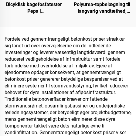
Bicyklisk kagefosfatester
Polyurea-topbelægning til
Pepa |
langvarig vandtæthed,
Karboniseringsmiddel til
f.eks. swimmingpools,
epoxidharp, PP-, EVA-
tage og badeværelser
materialer
Fordele ved gennemtrængeligt betonkost priser strækker
sig langt ud over overvejelserne om de indledende
investeringer og leverer væsentlig langtidsværdi gennem
reduceret vedligeholdelse af infrastruktur samt fordele i
forbindelse med overholdelse af miljøkrav. Ejere af
ejendomme opdager konsekvent, at gennemtrængeligt
betonkost priser genererer betydelige besparelser ved at
eliminere systemer til stormvandsstyring, hvilket reducerer
behovet for dyre installationer af afløbsinfrastruktur.
Traditionelle betonoverflader kræver omfattende
stormvandsrørnet, opsamlingsbassiner og underjordiske
rørledningssystemer, der betydeligt øger projektbudgetterne,
mens gennemtrængeligt beton eliminerer disse dyre
komponenter takket være dets naturlige evne til
vandinfiltration. Gennemtrængeligt betonkost priser viser