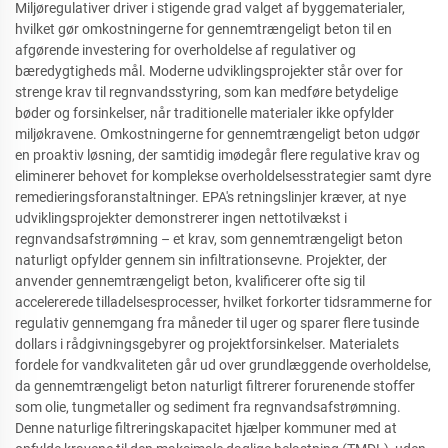
Miljøregulativer driver i stigende grad valget af byggematerialer,
hvilket gør omkostningerne for gennemtrængeligt beton til en
afgørende investering for overholdelse af regulativer og
bæredygtigheds mål. Moderne udviklingsprojekter står over for
strenge krav til regnvandsstyring, som kan medføre betydelige
bøder og forsinkelser, når traditionelle materialer ikke opfylder
miljøkravene. Omkostningerne for gennemtrængeligt beton udgør
en proaktiv løsning, der samtidig imødegår flere regulative krav og
eliminerer behovet for komplekse overholdelsesstrategier samt dyre
remedieringsforanstaltninger. EPA's retningslinjer kræver, at nye
udviklingsprojekter demonstrerer ingen nettotilvækst i
regnvandsafstrømning – et krav, som gennemtrængeligt beton
naturligt opfylder gennem sin infiltrationsevne. Projekter, der
anvender gennemtrængeligt beton, kvalificerer ofte sig til
accelererede tilladelsesprocesser, hvilket forkorter tidsrammerne for
regulativ gennemgang fra måneder til uger og sparer flere tusinde
dollars i rådgivningsgebyrer og projektforsinkelser. Materialets
fordele for vandkvaliteten går ud over grundlæggende overholdelse,
da gennemtrængeligt beton naturligt filtrerer forurenende stoffer
som olie, tungmetaller og sediment fra regnvandsafstrømning.
Denne naturlige filtreringskapacitet hjælper kommuner med at