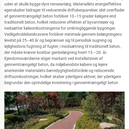
uden at skulle bygge dyre renseanlæg. Materiallets energieffektive
egenskaber bidrager til vedvarende driftsbesparelser, idet overflader
af gennemtrængeligt beton forbliver 10–15 grader køligere end
traditionelt beton, hvilket reducerer effekten af byvarmeøer og
nedsætter køleomkostningerne for omkringliggende bygninger.
Vedligeholdelseskravene forbliver minimale gennem belægningens
levetid på 25–40 år og begrænser sig til periodisk sugning og
lejlighedsvis fugtning af fugter, i modsætning til traditionelt beton,
der måske kræver kostbar genbelægning hvert 15.–20. år.
Ejendomsværdierne stiger markant ved installationer af
gennemtrængeligt beton, da miljøbevidste købere og lejere
anerkender materialets bæredygtighedsfordele og reducerede
driftsomkostninger, hvilket skaber yderligere aktiver, der yderligere
begrundar den oprindelige investering i gennemtrængeligt beton.