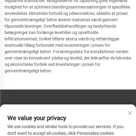
regulative standarder. Mulighederne for tilpasning giver ingeniører
mulighed for at optimere blandingssammensætningen til specifikke
anvendelser, klimatiske forhold og ydeevnsekrav, således at prisen
for gennemtrængeligt beton leverer maksimal værdi gennem
tilpassede løsninger. Overfladebehandlinger og beskyttende
belægninger kan forlænge levetiden og opretholde
infiltrationsevnen, hvilket tilfører ekstra værdi og retfærdiggør
eventuelle tillæg forbundet med investeringen i prisen for
gennemtrængeligt beton. Forskningsdata fra installationer verden
over viser en konsekvent ydelse og levetid, der bekræfter de tekniske
og økonomiske fordele ved investeringer i prisen for
gennemtrængeligt beton.
KONTAKT OS
We value your privacy
Telefon:
+86-13793890209
We use cookies and similar tools to provide our services. If you
Tel:
+86-13793890209
don't want to accept all cookies, click Personalize cookies.