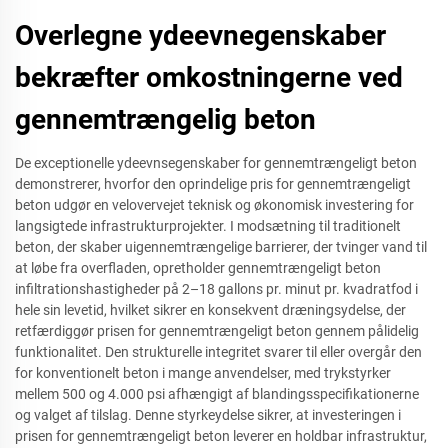
Overlegne ydeevnegenskaber
bekræfter omkostningerne ved
gennemtrængelig beton
De exceptionelle ydeevnsegenskaber for gennemtrængeligt beton
demonstrerer, hvorfor den oprindelige pris for gennemtrængeligt
beton udgør en velovervejet teknisk og økonomisk investering for
langsigtede infrastrukturprojekter. I modsætning til traditionelt
beton, der skaber uigennemtrængelige barrierer, der tvinger vand til
at løbe fra overfladen, opretholder gennemtrængeligt beton
infiltrationshastigheder på 2–18 gallons pr. minut pr. kvadratfod i
hele sin levetid, hvilket sikrer en konsekvent dræningsydelse, der
retfærdiggør prisen for gennemtrængeligt beton gennem pålidelig
funktionalitet. Den strukturelle integritet svarer til eller overgår den
for konventionelt beton i mange anvendelser, med trykstyrker
mellem 500 og 4.000 psi afhængigt af blandingsspecifikationerne
og valget af tilslag. Denne styrkeydelse sikrer, at investeringen i
prisen for gennemtrængeligt beton leverer en holdbar infrastruktur,