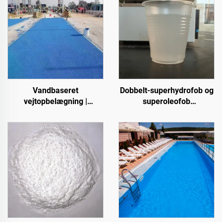
Vandbaseret
Dobbelt-superhydrofob og
vejtopbelægning |
superoleofob
Farveskiftende
topbelægning til brug
topbelægning til flere
sammen med
underlagsarter til
strålingsafkølingsbelægning
indendørs og udendørs
eller i andre scenarier,
belægninger
hvor hydrofobe og
oleofobe egenskaber
kræves