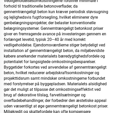
Vedligeholdelsesomkostningerne forbliver minimale i
forhold til traditionelle betonoverflader, da
gennemtrængeligt beton kun kræver periodisk støvsugning
og lejlighedsvis fugtforsegling, hvilket eliminerer dyre
genbelægningsprojekter, der belaster konventionelle
belægningsystemer. Gennemtrængeligt betonkost priser
giver en fremragende avance på investeringen gennem en
forlænget levetid, typisk 20–40 år med korrekt
vedligeholdelse. Ejendomsværdierne stiger betydeligt ved
installation af gennemtrængeligt beton, da miljøbevidste
købere anerkender materialets bæredygtighedsfordele og
potentialet for langsigtede omkostningsbesparelser.
Byggetider forkortes ved anvendelse af gennemtrængeligt
beton, hvilket reducerer arbejdskraftsomkostninger og
projekttidsrum samt mindsker omkostningerne forbundet
med forstyrrelser på byggepladsen. Materialets alsidighed
gør det muligt at tilpasse det omkostningseffektivt ved
brug af dekorative tilslag, farvetilsætninger og
overfladebehandlinger, der forbedrer den æstetiske appeal
uden væsentligt at øge gennemtrængeligt betonkost priser.
Miljøkredit og skattefordele kan ofte kompensere