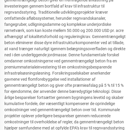
gennemtrængeligt beton giver en fremragende afkastning på
investeringen gennem bortfald af krav til infrastruktur til
regnvandsstyring. Traditionelle udviklingsprojekter kræver
omfattende afløbssystemer, herunder regnvandskanaler,
fangegruber, udligningsdamme og komplekse underjordiske
rørnetværk, som kan koste mellem 50.000 og 200.000 USD pr. acre
afhængigt af lokalitetsforhold og reguleringkrav. Gennemtrængeligt
beton eliminerer disse dyre infrastrukturkomponenter ved at tillade,
at vand trænger naturligt igennem belægningsoverfladen og direkte
ned i den underliggende jordmasse. Denne fundamentale forskel
omdanner omkostningerne ved gennemtrængeligt beton fra en
premiummaterialeinvestering til en omkostningsbesparende
infrastrølsøsningsløsning. Forsikringsselskaber anerkender
gavnene ved flomforebyggelse ved installationer af
gennemtrængeligt beton og giver ofte præmieafslag på 5 % til 15 %
for ejendomme, der anvender denne bæredygtige teknologi. Disse
årlige besparelser fortsætter gennem bygningens levetid og skaber
kumulative fordele, der væsentligt kompenserer de oprindelige
omkostninger ved gennemtrængeligt beton over tid. Kommunale
projekter oplever yderligere besparelser gennem reducerede
omkostninger til overholdelse af regler, da gennemtrængeligt beton
hjælper samfundene med at opfylde EPA’s krav til regnvandsstyring