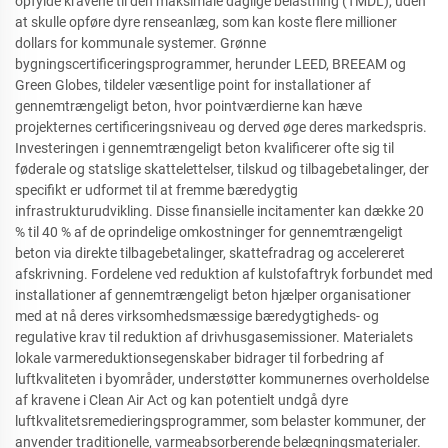
opfylde kravene til den maksimale daglige belastning (TMDL), uden
at skulle opføre dyre renseanlæg, som kan koste flere millioner
dollars for kommunale systemer. Grønne
bygningscertificeringsprogrammer, herunder LEED, BREEAM og
Green Globes, tildeler væsentlige point for installationer af
gennemtrængeligt beton, hvor pointværdierne kan hæve
projekternes certificeringsniveau og derved øge deres markedspris.
Investeringen i gennemtrængeligt beton kvalificerer ofte sig til
føderale og statslige skattelettelser, tilskud og tilbagebetalinger, der
specifikt er udformet til at fremme bæredygtig
infrastrukturudvikling. Disse finansielle incitamenter kan dække 20
% til 40 % af de oprindelige omkostninger for gennemtrængeligt
beton via direkte tilbagebetalinger, skattefradrag og accelereret
afskrivning. Fordelene ved reduktion af kulstofaftryk forbundet med
installationer af gennemtrængeligt beton hjælper organisationer
med at nå deres virksomhedsmæssige bæredygtigheds- og
regulative krav til reduktion af drivhusgasemissioner. Materialets
lokale varmereduktionsegenskaber bidrager til forbedring af
luftkvaliteten i byområder, understøtter kommunernes overholdelse
af kravene i Clean Air Act og kan potentielt undgå dyre
luftkvalitetsremedieringsprogrammer, som belaster kommuner, der
anvender traditionelle, varmeabsorberende belægningsmaterialer.