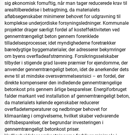
sig økonomisk fornuftig, når man tager reducerede krav til
arealtilberedelse i betragtning, da materialets
afløbsegenskaber minimerer behovet for udgravning til
komplekse underjordiske forsyningsledninger. Kommunale
projekter drager særligt fordel af kosteffektiviteten ved
gennemtrængeligt beton gennem forenklede
tilladelsesprocesser, idet myndighederne foretrækker
bæredygtige byggematerialer, der adresserer bekymringer
om byens overfladeafstrømning. Forsikringsselskaber
tilbyder i stigende grad lavere præmier for ejendomme, der
anvender gennemtrængeligt beton, idet de anerkender dets
evne til at mindske oversvømmelsesrisici – en fordel, der
direkte kompenserer den indledende gennemtrængelige
betonkost pris gennem årlige besparelser. Energiforbruget
falder markant ved installation af gennemtrængeligt beton,
da materialets kølende egenskaber reducerer
overfladetemperaturer og nedbringer behovet for
klimaanlæg i omgivelserne, hvilket skaber vedvarende
driftsbesparelser, der begrundar investeringen i
gennemtrængeligt betonkost priser.