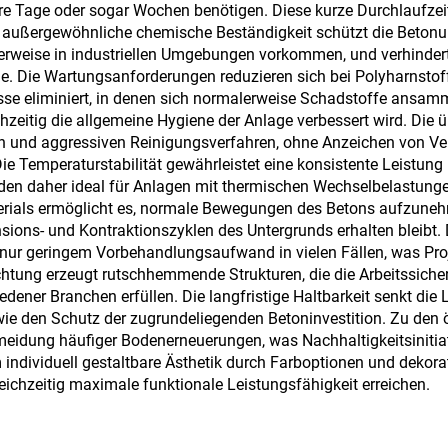
Tage oder sogar Wochen benötigen. Diese kurze Durchlaufzeit f
ie außergewöhnliche chemische Beständigkeit schützt die Beton
herweise in industriellen Umgebungen vorkommen, und verhinder
ge. Die Wartungsanforderungen reduzieren sich bei Polyharnst
sse eliminiert, in denen sich normalerweise Schadstoffe ansamm
zeitig die allgemeine Hygiene der Anlage verbessert wird. Die ü
und aggressiven Reinigungsverfahren, ohne Anzeichen von Vers
Die Temperaturstabilität gewährleistet eine konsistente Leist
den daher ideal für Anlagen mit thermischen Wechselbelastung
erials ermöglicht es, normale Bewegungen des Betons aufzuneh
ions- und Kontraktionszyklen des Untergrunds erhalten bleibt. Di
nur geringem Vorbehandlungsaufwand in vielen Fällen, was Proj
tung erzeugt rutschhemmende Strukturen, die die Arbeitssicherh
ener Branchen erfüllen. Die langfristige Haltbarkeit senkt die
e den Schutz der zugrundeliegenden Betoninvestition. Zu den ö
eidung häufiger Bodenerneuerungen, was Nachhaltigkeitsinitiati
ndividuell gestaltbare Ästhetik durch Farboptionen und dekorat
ichzeitig maximale funktionale Leistungsfähigkeit erreichen.