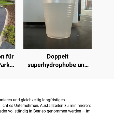
n für
Doppelt
arks,
superhydrophobe und
ndere
superoleophobe
n
Deckschicht zur
kt für
Verwendung mit
er
Strahlungskühlbeschichtungen
nieren und gleichzeitig langfristigen
licht es Unternehmen, Ausfallzeiten zu minimieren:
t
oder in anderen
ieder vollständig in Betrieb genommen werden – im