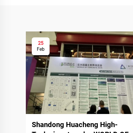
25
Feb
Shandong Huacheng High-