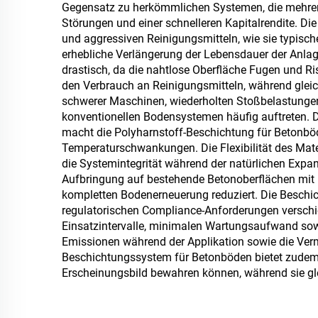
Gegensatz zu herkömmlichen Systemen, die mehrere 
Störungen und einer schnelleren Kapitalrendite. D
und aggressiven Reinigungsmitteln, wie sie typisc
erhebliche Verlängerung der Lebensdauer der Anla
drastisch, da die nahtlose Oberfläche Fugen und Ri
den Verbrauch an Reinigungsmitteln, während gleich
schwerer Maschinen, wiederholten Stoßbelastungen 
konventionellen Bodensystemen häufig auftreten. 
macht die Polyharnstoff-Beschichtung für Betonbö
Temperaturschwankungen. Die Flexibilität des Mat
die Systemintegrität während der natürlichen Expans
Aufbringung auf bestehende Betonoberflächen mit 
kompletten Bodenerneuerung reduziert. Die Beschich
regulatorischen Compliance-Anforderungen verschied
Einsatzintervalle, minimalen Wartungsaufwand sowi
Emissionen während der Applikation sowie die Verm
Beschichtungssystem für Betonböden bietet zudem i
Erscheinungsbild bewahren können, während sie gle