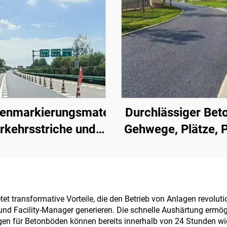
enmarkierungsmaterialien
Durchlässiger Beto
erkehrsstriche und
Gehwege, Plätze, P
ldmarkierungen für
Parkplätze und a
Asphalt- und
Bereiche – ei
etonfahrbahnen
wesentliches Produ
den Aufbau ein
t transformative Vorteile, die den Betrieb von Anlagen revolutio
und Facility-Manager generieren. Die schnelle Aushärtung ermög
Schwammstad
ngen für Betonböden können bereits innerhalb von 24 Stunden w