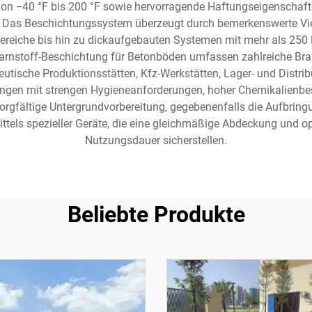
on −40 °F bis 200 °F sowie hervorragende Haftungseigenschaft
. Das Beschichtungssystem überzeugt durch bemerkenswerte Viels
 Bereiche bis hin zu dickaufgebauten Systemen mit mehr als 250
rnstoff-Beschichtung für Betonböden umfassen zahlreiche Bran
utische Produktionsstätten, Kfz-Werkstätten, Lager- und Distri
gen mit strengen Hygieneanforderungen, hoher Chemikalienbest
orgfältige Untergrundvorbereitung, gegebenenfalls die Aufbringu
ittels spezieller Geräte, die eine gleichmäßige Abdeckung und
Nutzungsdauer sicherstellen.
Beliebte Produkte