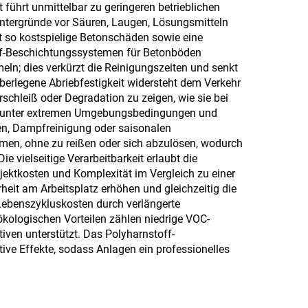
Szenarien, bei denen
ührt unmittelbar zu geringeren betrieblichen
untergründe vor Säuren, Laugen, Lösungsmitteln
hydrophobe und
t so kostspielige Betonschäden sowie eine
oleophobe
off-Beschichtungssystemen für Betonböden
eln; dies verkürzt die Reinigungszeiten und senkt
Eigenschaften
berlegene Abriebfestigkeit widersteht dem Verkehr
erforderlich sind
chleiß oder Degradation zu zeigen, wie sie bei
ung unter extremen Umgebungsbedingungen und
en, Dampfreinigung oder saisonalen
men, ohne zu reißen oder sich abzulösen, wodurch
e vielseitige Verarbeitbarkeit erlaubt die
ektkosten und Komplexität im Vergleich zu einer
eit am Arbeitsplatz erhöhen und gleichzeitig die
 Lebenszykluskosten durch verlängerte
kologischen Vorteilen zählen niedrige VOC-
ven unterstützt. Das Polyharnstoff-
ive Effekte, sodass Anlagen ein professionelles