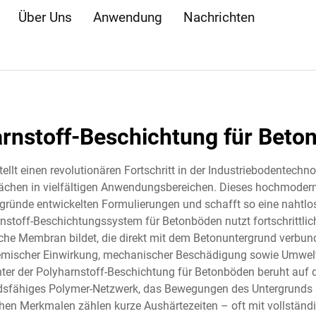
Über Uns
Anwendung
Nachrichten
arnstoff-Beschichtung für Beto
llt einen revolutionären Fortschritt in der Industriebodentechn
lächen in vielfältigen Anwendungsbereichen. Dieses hochmoderne
rgründe entwickelten Formulierungen und schafft so eine nahtlo
nstoff-Beschichtungssystem für Betonböden nutzt fortschrittli
che Membran bildet, die direkt mit dem Betonuntergrund verbund
mischer Einwirkung, mechanischer Beschädigung sowie Umwelt
inter der Polyharnstoff-Beschichtung für Betonböden beruht au
ndsfähiges Polymer-Netzwerk, das Bewegungen des Untergrunds aus
hen Merkmalen zählen kurze Aushärtezeiten – oft mit vollständi