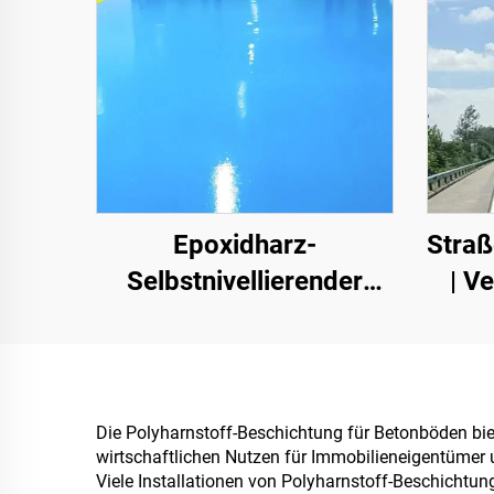
Epoxidharz-
Straß
Selbstnivellierender
| V
Farbsandboden | Für
Schi
gewerbliche, industrielle
und hochwertige
B
Wohnprojekte
Die Polyharnstoff-Beschichtung für Betonböden biete
wirtschaftlichen Nutzen für Immobilieneigentümer 
Viele Installationen von Polyharnstoff-Beschichtu