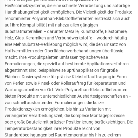
Heißschmelzsysteme, die eine schnelle Verarbeitung und sofortige
Handhabungsfestigkeit ermöglichen. Die Vielseitigkeit der Produkte
renommierter Polyurethan-Klebstofflieferanten erstreckt sich auch
auf ihre Kompatibilität mit nahezu allen gängigen
Substratmaterialien – darunter Metalle, Kunststoffe, Elastomere,
Holz, Glas, Keramiken und Verbundwerkstoffe – wodurch häufig
eine Mehrsubstrat-Verklebung möglich wird, die den Einsatz von
Haftvermittlern oder Oberflächenvorbehandlungen überflüssig
macht. Ihre Produktpaletten umfassen typischerweise
Formulierungen, die speziell auf bestimmte Applikationsverfahren
abgestimmt sind, beispielsweise Sprühapplikation für große
Flächen, Dosiersysteme für präzise Klebstoffauftragung in Form
von Perlen sowie Pinsel- oder Rollerauftrag für Reparaturen und
Wartungsarbeiten vor Ort. Viele Polyurethan-Klebstofflieferanten
bieten Produkte mit unterschiedlichen Aushärteeigenschaften an –
von schnell aushärtenden Formulierungen, die kurze
Produktionszyklen ermöglichen, bis hin zu Varianten mit
verlängerter Verarbeitungszeit, die komplexe Montageprozesse
oder große Bauteile mit präziser Positionierung berücksichtigen. Die
Temperaturbeständigkeit ihrer Produkte reicht von
Standardbedingungen bei Raumtemperatur bis hin zu extrem