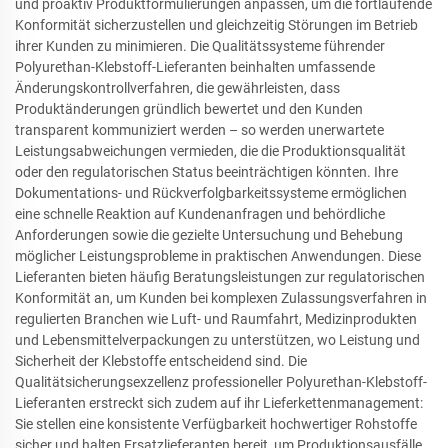
und proaktiv Produktformulierungen anpassen, um die fortlaufende
Konformität sicherzustellen und gleichzeitig Störungen im Betrieb
ihrer Kunden zu minimieren. Die Qualitätssysteme führender
Polyurethan-Klebstoff-Lieferanten beinhalten umfassende
Änderungskontrollverfahren, die gewährleisten, dass
Produktänderungen gründlich bewertet und den Kunden
transparent kommuniziert werden – so werden unerwartete
Leistungsabweichungen vermieden, die die Produktionsqualität
oder den regulatorischen Status beeinträchtigen könnten. Ihre
Dokumentations- und Rückverfolgbarkeitssysteme ermöglichen
eine schnelle Reaktion auf Kundenanfragen und behördliche
Anforderungen sowie die gezielte Untersuchung und Behebung
möglicher Leistungsprobleme in praktischen Anwendungen. Diese
Lieferanten bieten häufig Beratungsleistungen zur regulatorischen
Konformität an, um Kunden bei komplexen Zulassungsverfahren in
regulierten Branchen wie Luft- und Raumfahrt, Medizinprodukten
und Lebensmittelverpackungen zu unterstützen, wo Leistung und
Sicherheit der Klebstoffe entscheidend sind. Die
Qualitätsicherungsexzellenz professioneller Polyurethan-Klebstoff-
Lieferanten erstreckt sich zudem auf ihr Lieferkettenmanagement:
Sie stellen eine konsistente Verfügbarkeit hochwertiger Rohstoffe
sicher und halten Ersatzlieferanten bereit, um Produktionsausfälle