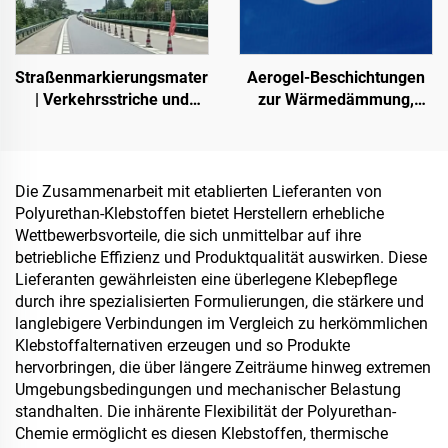
Straßenmarkierungsmaterialien
Aerogel-Beschichtungen
| Verkehrsstriche und
zur Wärmedämmung,
Schildmarkierungen für
Schalldämmung und -
Asphalt- und
absorption sowie zur
Betonfahrbahnen
Feuchtigkeits- und
Schimmelpilzresistenz für
Die Zusammenarbeit mit etablierten Lieferanten von
Dach, Wintergarten,
Polyurethan-Klebstoffen bietet Herstellern erhebliche
Außenwand, Innenwand,
Wettbewerbsvorteile, die sich unmittelbar auf ihre
Trennwand, Schlafzimmer,
betriebliche Effizienz und Produktqualität auswirken. Diese
Besprechungsraum und
Lieferanten gewährleisten eine überlegene Klebepflege
Klassenzimmer, Karaoke-
durch ihre spezialisierten Formulierungen, die stärkere und
Bar, Tiefgarage, privates
langlebigere Verbindungen im Vergleich zu herkömmlichen
Heimkino im
Klebstoffalternativen erzeugen und so Produkte
Untergeschoss, Untergro
hervorbringen, die über längere Zeiträume hinweg extremen
Umgebungsbedingungen und mechanischer Belastung
standhalten. Die inhärente Flexibilität der Polyurethan-
Chemie ermöglicht es diesen Klebstoffen, thermische