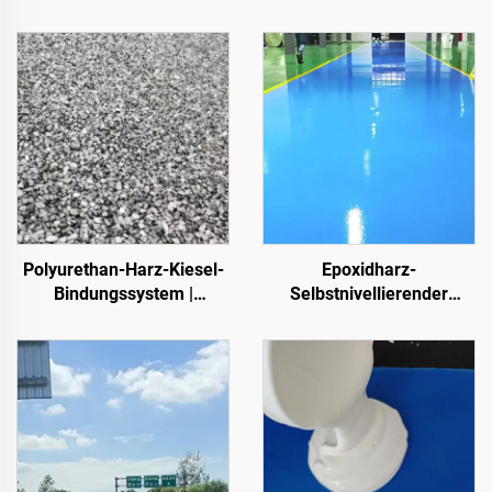
Polyurethan-Harz-Kiesel-
Epoxidharz-
Bindungssystem |
Selbstnivellierender
Hydroxypropyl-
Farbsandboden | Für
Polyurethan für
gewerbliche, industrielle
Landschaftsgestaltung
und hochwertige
und Dekoration
Wohnprojekte