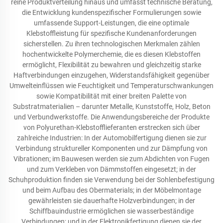
reine Produktverteilung hinaus und umfasst technische Beratung,
die Entwicklung kundenspezifischer Formulierungen sowie
umfassende Support-Leistungen, die eine optimale
Klebstoffleistung für spezifische Kundenanforderungen
sicherstellen. Zu ihren technologischen Merkmalen zählen
hochentwickelte Polymerchemie, die es diesen Klebstoffen
ermöglicht, Flexibilität zu bewahren und gleichzeitig starke
Haftverbindungen einzugehen, Widerstandsfähigkeit gegenüber
Umwelteinflüssen wie Feuchtigkeit und Temperaturschwankungen
sowie Kompatibilität mit einer breiten Palette von
Substratmaterialien – darunter Metalle, Kunststoffe, Holz, Beton
und Verbundwerkstoffe. Die Anwendungsbereiche der Produkte
von Polyurethan-Klebstofflieferanten erstrecken sich über
zahlreiche Industrien: In der Automobilfertigung dienen sie zur
Verbindung struktureller Komponenten und zur Dämpfung von
Vibrationen; im Bauwesen werden sie zum Abdichten von Fugen
und zum Verkleben von Dämmstoffen eingesetzt; in der
Schuhproduktion finden sie Verwendung bei der Sohlenbefestigung
und beim Aufbau des Obermaterials; in der Möbelmontage
gewährleisten sie dauerhafte Holzverbindungen; in der
Schiffbauindustrie ermöglichen sie wasserbeständige
Verbindungen; und in der Elektronikfertigung dienen sie der