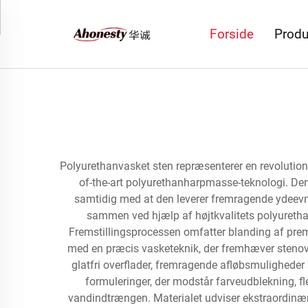
Forside
Produ
Polyurethanvasket sten repræsenterer en revolution
of-the-art polyurethanharpmasse-teknologi. Denn
samtidig med at den leverer fremragende ydeevn
sammen ved hjælp af højtkvalitets polyurethanh
Fremstillingsprocessen omfatter blanding af prem
med en præcis vasketeknik, der fremhæver stenove
glatfri overflader, fremragende afløbsmuligheder
formuleringer, der modstår farveudblekning, fl
vandindtrængen. Materialet udviser ekstraordinære