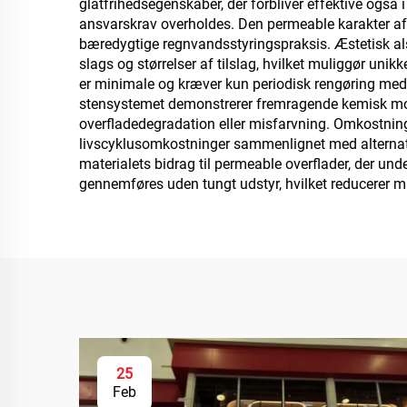
glatfrihedsegenskaber, der forbliver effektive også
ansvarskrav overholdes. Den permeable karakter af k
bæredygtige regnvandsstyringspraksis. Æstetisk als
b
slags og størrelser af tilslag, hvilket muliggør unik
er minimale og kræver kun periodisk rengøring med 
ge
stensystemet demonstrerer fremragende kemisk mod
b
overfladedegradation eller misfarvning. Omkostningse
livscyklusomkostninger sammenlignet med alternati
køret
materialets bidrag til permeable overflader, der un
gennemføres uden tungt udstyr, hvilket reducerer m
25
Feb