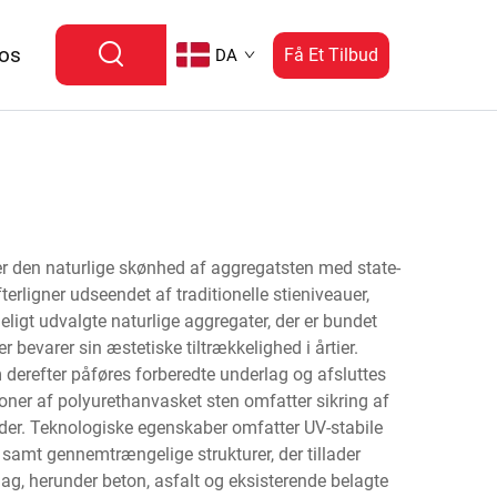
 os
Få Et Tilbud
DA
er den naturlige skønhed af aggregatsten med state-
rligner udseendet af traditionelle stieniveauer,
gt udvalgte naturlige aggregater, der er bundet
bevarer sin æstetiske tiltrækkelighed i årtier.
derefter påføres forberedte underlag og afsluttes
ner af polyurethanvasket sten omfatter sikring af
åder. Teknologiske egenskaber omfatter UV-stabile
 samt gennemtrængelige strukturer, der tillader
ag, herunder beton, asfalt og eksisterende belagte