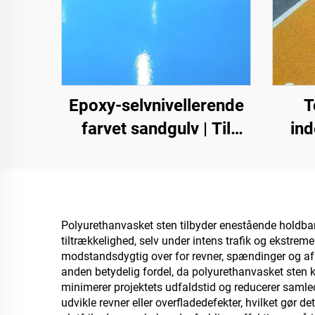
Epoxy-selvnivellerende
T
farvet sandgulv | Til
in
kommercielle,
cem
industrielle og high-end-
samm
private projekter
ST
as
Polyurethanvasket sten tilbyder enestående holdbarhe
tiltrækkelighed, selv under intens trafik og ekstrem
sili
modstandsdygtig over for revner, spændinger og afb
anden betydelig fordel, da polyurethanvasket sten k
minimerer projektets udfaldstid og reducerer samlede
va
udvikle revner eller overfladedefekter, hvilket gør 
e