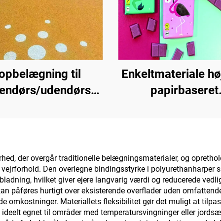
opbelægning til
Enkeltmateriale hø
dendørs/udendørs
papirbaseret
entveje (anvendes
grundmateriale 
en med grundlaget
emballageløsninge
400), asfaltveje,
produkter såsom
faltvandtætning,
kaffe, nødder
d, der overgår traditionelle belægningsmaterialer, og opretholder
e vejrforhold. Den overlegne bindingsstyrke i polyurethanharper s
kone-PU-renovering,
chokolade, bagvæ
ladning, hvilket giver ejere langvarig værdi og reducerede vedl
PMA, EPDM,
krydderier
an påføres hurtigt over eksisterende overflader uden omfattende n
 omkostninger. Materiallets fleksibilitet gør det muligt at tilpa
nd-/oliebaserede
det ideelt egnet til områder med temperatursvingninger eller jord
poxy-underlag,