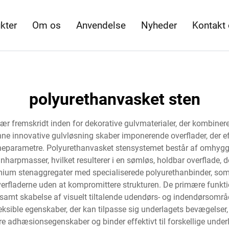
kter
Om os
Anvendelse
Nyheder
Kontakt
polyurethanvasket sten
ær fremskridt inden for dekorative gulvmaterialer, der kombiner
e innovative gulvløsning skaber imponerende overflader, der efte
eparametre. Polyurethanvasket stensystemet består af omhyggeli
arpmasser, hvilket resulterer i en sømløs, holdbar overflade, der 
ium stenaggregater med specialiserede polyurethanbinder, som 
rfladerne uden at kompromittere strukturen. De primære funktio
 samt skabelse af visuelt tiltalende udendørs- og indendørsomr
eksible egenskaber, der kan tilpasse sig underlagets bevægelser,
 adhæsionsegenskaber og binder effektivt til forskellige underl