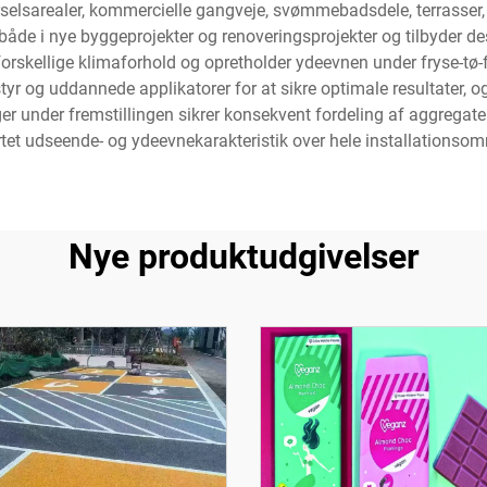
selsarealer, kommercielle gangveje, svømmebadsdele, terrasser,
åde i nye byggeprojekter og renoveringsprojekter og tilbyder d
 forskellige klimaforhold og opretholder ydeevnen under fryse-tø-
yr og uddannede applikatorer for at sikre optimale resultater, o
er under fremstillingen sikrer konsekvent fordeling af aggregate
tet udseende- og ydeevnekarakteristik over hele installationsom
Nye produktudgivelser