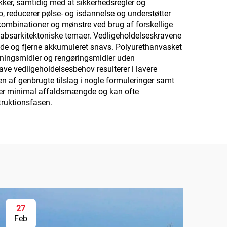
ykker, samtidig med at sikkerhedsregler og
, reducerer pølse- og isdannelse og understøtter
kombinationer og mønstre ved brug af forskellige
ndskabsarkitektoniske temaer. Vedligeholdelseskravene
nde og fjerne akkumuleret snavs. Polyurethanvasket
ningsmidler og rengøringsmidler uden
lave vedligeholdelsesbehov resulterer i lavere
 af genbrugte tilslag i nogle formuleringer samt
ererer minimal affaldsmængde og kan ofte
truktionsfasen.
27
Feb