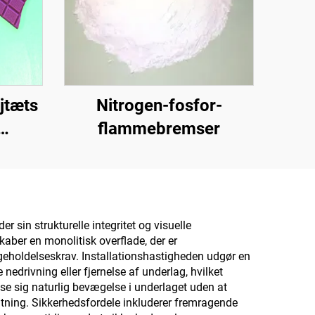
jtæts
Nitrogen-fosfor-
flammebremser
til
r til
 te,
,
 sin strukturelle integritet og visuelle
kaber en monolitisk overflade, der er
rk og
igeholdelseskrav. Installationshastigheden udgør en
edrivning eller fjernelse af underlag, hvilket
sse sig naturlig bevægelse i underlaget uden at
sætning. Sikkerhedsfordele inkluderer fremragende