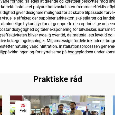
 i våde forhold, således at gående og køretøjer beskyttes mod ul
orrekt installeret polyurethanvasket sten fremmer effektiv afløb
marmor,
idighed giver designere mulighed for at skabe tilpassede farve
elægningsfliser,
ke visuelle effekter, der supplerer arkitektoniske stilarter og la
almindelige trykudstyr for at genoprette den oprindelige udsee
nnemtrængelige
standsdygtighed og tåler eksponering for bilvæsker, isafsmelt
etonoverflader,
ffektiviteten bliver tydelig over tid, da materiallets levetid og 
ve belægningsløsninger. Miljømæssige fordele inkluderer brugen
øjsanvendelser mv.
derstøtter naturlig vandinfiltration. Installationsprocessen gen
iljøpåvirkningen og forstyrrelserne på byggepladsen under kons
Praktiske råd
25
Feb