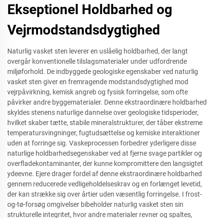
Ekseptionel Holdbarhed og
Vejrmodstandsdygtighed
Naturlig vasket sten leverer en uslåelig holdbarhed, der langt
overgår konventionelle tilslagsmaterialer under udfordrende
miljøforhold. De indbyggede geologiske egenskaber ved naturlig
vasket sten giver en fremragende modstandsdygtighed mod
vejrpåvirkning, kemisk angreb og fysisk forringelse, som ofte
påvirker andre byggematerialer. Denne ekstraordinære holdbarhed
skyldes stenens naturlige dannelse over geologiske tidsperioder,
hvilket skaber tætte, stabile mineralstrukturer, der tåber ekstreme
temperatursvingninger, fugtudsættelse og kemiske interaktioner
uden at forringe sig. Vaskeprocessen forbedrer yderligere disse
naturlige holdbarhedsegenskaber ved at fjerne svage partikler og
overfladekontaminanter, der kunne kompromittere den langsigtet
ydeevne. Ejere drager fordel af denne ekstraordinære holdbarhed
gennem reducerede vedligeholdelseskrav og en forlænget levetid,
der kan strække sig over årtier uden væsentlig forringelse. I frost-
og-tø-forsøg omgivelser bibeholder naturlig vasket sten sin
strukturelle integritet, hvor andre materialer revner og spaltes,