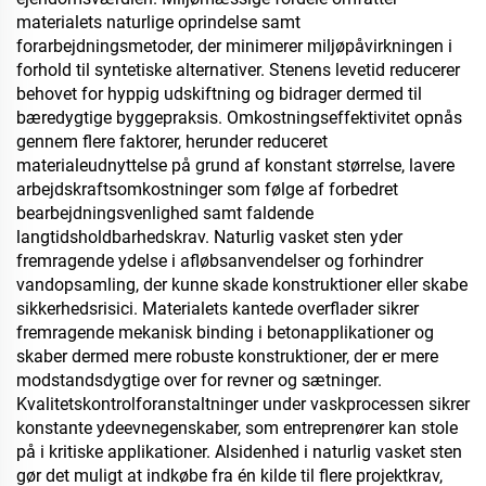
materialets naturlige oprindelse samt
forarbejdningsmetoder, der minimerer miljøpåvirkningen i
forhold til syntetiske alternativer. Stenens levetid reducerer
behovet for hyppig udskiftning og bidrager dermed til
bæredygtige byggepraksis. Omkostningseffektivitet opnås
gennem flere faktorer, herunder reduceret
materialeudnyttelse på grund af konstant størrelse, lavere
arbejdskraftsomkostninger som følge af forbedret
bearbejdningsvenlighed samt faldende
langtidsholdbarhedskrav. Naturlig vasket sten yder
fremragende ydelse i afløbsanvendelser og forhindrer
vandopsamling, der kunne skade konstruktioner eller skabe
sikkerhedsrisici. Materialets kantede overflader sikrer
fremragende mekanisk binding i betonapplikationer og
skaber dermed mere robuste konstruktioner, der er mere
modstandsdygtige over for revner og sætninger.
Kvalitetskontrolforanstaltninger under vaskprocessen sikrer
konstante ydeevnegenskaber, som entreprenører kan stole
på i kritiske applikationer. Alsidenhed i naturlig vasket sten
gør det muligt at indkøbe fra én kilde til flere projektkrav,