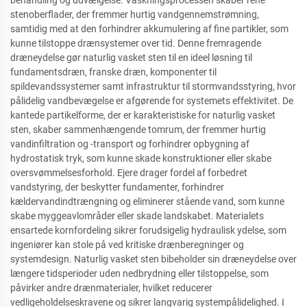
behandling og udvælgelse. Vaskningsprocessen skaber rene
stenoberflader, der fremmer hurtig vandgennemstrømning,
samtidig med at den forhindrer akkumulering af fine partikler, som
kunne tilstoppe drænsystemer over tid. Denne fremragende
dræneydelse gør naturlig vasket sten til en ideel løsning til
fundamentsdræn, franske dræn, komponenter til
spildevandssystemer samt infrastruktur til stormvandsstyring, hvor
pålidelig vandbevægelse er afgørende for systemets effektivitet. De
kantede partikelforme, der er karakteristiske for naturlig vasket
sten, skaber sammenhængende tomrum, der fremmer hurtig
vandinfiltration og -transport og forhindrer opbygning af
hydrostatisk tryk, som kunne skade konstruktioner eller skabe
oversvømmelsesforhold. Ejere drager fordel af forbedret
vandstyring, der beskytter fundamenter, forhindrer
kældervandindtrængning og eliminerer stående vand, som kunne
skabe myggeavlområder eller skade landskabet. Materialets
ensartede kornfordeling sikrer forudsigelig hydraulisk ydelse, som
ingeniører kan stole på ved kritiske drænberegninger og
systemdesign. Naturlig vasket sten bibeholder sin dræneydelse over
længere tidsperioder uden nedbrydning eller tilstoppelse, som
påvirker andre drænmaterialer, hvilket reducerer
vedligeholdelseskravene og sikrer langvarig systempålidelighed. I