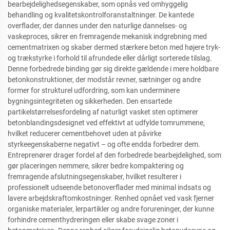
bearbejdelighedsegenskaber, som opnås ved omhyggelig
behandling og kvalitetskontrolforanstaltninger. De kantede
overflader, der dannes under den naturlige dannelses- og
vaskeproces, sikrer en fremragende mekanisk indgrebning med
cementmatrixen og skaber dermed stærkere beton med højere tryk-
og trækstyrke i forhold til afrundede eller dårligt sorterede tilslag.
Denne forbedrede binding gør sig direkte gældende i mere holdbare
betonkonstruktioner, der modstår revner, sætninger og andre
former for strukturel udfordring, som kan underminere
bygningsintegriteten og sikkerheden. Den ensartede
partikelstørrelsesfordeling af naturligt vasket sten optimerer
betonblandingsdesignet ved effektivt at udfylde tomrummene,
hvilket reducerer cementbehovet uden at påvirke
styrkeegenskaberne negativt – og ofte endda forbedrer dem.
Entreprenører drager fordel af den forbedrede bearbejdelighed, som
gør placeringen nemmere, sikrer bedre kompaktering og
fremragende afslutningsegenskaber, hvilket resulterer i
professionelt udseende betonoverflader med minimal indsats og
lavere arbejdskraftomkostninger. Renhed opnået ved vask fjerner
organiske materialer, lerpartikler og andre forureninger, der kunne
forhindre cementhydreringen eller skabe svage zoner i