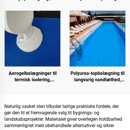
Farveskiftende
til flere underlagsarter til
topbelægning til flere
indendørs og udendørs
underlagsarter til
belægninger
indendørs og udendørs
belægninger
Aerogelbelægninger til
Polyurea-topbelægning til
termisk isolering,
langvarig vandtæthed,
lydisolering og
f.eks. swimmingpools,
lydabsorption, fugt- og
tage og badeværelser
skimmelsvampresistens til
tag, solstue, ydervæg,
Naturlig vasket sten tilbyder talrige praktiske fordele, der
indvendig væg,
gør den til et fremragende valg til bygnings- og
adskillelsesvæg,
landskabsprojekter. Materialet giver overlegen holdbarhed
soveværelse, mødelokale
sammenlignet med ubehandlede alternativer og sikrer