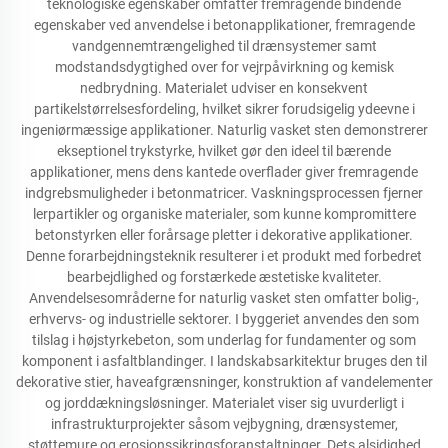
teknologiske egenskaber omfatter fremragende bindende
egenskaber ved anvendelse i betonapplikationer, fremragende
vandgennemtrængelighed til drænsystemer samt
modstandsdygtighed over for vejrpåvirkning og kemisk
nedbrydning. Materialet udviser en konsekvent
partikelstørrelsesfordeling, hvilket sikrer forudsigelig ydeevne i
ingeniørmæssige applikationer. Naturlig vasket sten demonstrerer
ekseptionel trykstyrke, hvilket gør den ideel til bærende
applikationer, mens dens kantede overflader giver fremragende
indgrebsmuligheder i betonmatricer. Vaskningsprocessen fjerner
lerpartikler og organiske materialer, som kunne kompromittere
betonstyrken eller forårsage pletter i dekorative applikationer.
Denne forarbejdningsteknik resulterer i et produkt med forbedret
bearbejdlighed og forstærkede æstetiske kvaliteter.
Anvendelsesområderne for naturlig vasket sten omfatter bolig-,
erhvervs- og industrielle sektorer. I byggeriet anvendes den som
tilslag i højstyrkebeton, som underlag for fundamenter og som
komponent i asfaltblandinger. I landskabsarkitektur bruges den til
dekorative stier, haveafgrænsninger, konstruktion af vandelementer
og jorddækningsløsninger. Materialet viser sig uvurderligt i
infrastrukturprojekter såsom vejbygning, drænsystemer,
støttemure og erosionssikringsforanstaltninger. Dets alsidighed