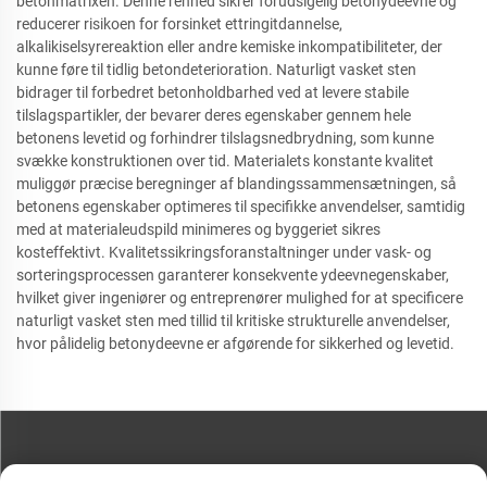
betonmatrixen. Denne renhed sikrer forudsigelig betonydeevne og
reducerer risikoen for forsinket ettringitdannelse,
alkalikiselsyrereaktion eller andre kemiske inkompatibiliteter, der
kunne føre til tidlig betondeterioration. Naturligt vasket sten
bidrager til forbedret betonholdbarhed ved at levere stabile
tilslagspartikler, der bevarer deres egenskaber gennem hele
betonens levetid og forhindrer tilslagsnedbrydning, som kunne
svække konstruktionen over tid. Materialets konstante kvalitet
muliggør præcise beregninger af blandingssammensætningen, så
betonens egenskaber optimeres til specifikke anvendelser, samtidig
med at materialeudspild minimeres og byggeriet sikres
kosteffektivt. Kvalitetssikringsforanstaltninger under vask- og
sorteringsprocessen garanterer konsekvente ydeevnegenskaber,
hvilket giver ingeniører og entreprenører mulighed for at specificere
naturligt vasket sten med tillid til kritiske strukturelle anvendelser,
hvor pålidelig betonydeevne er afgørende for sikkerhed og levetid.
KONTAKT OS