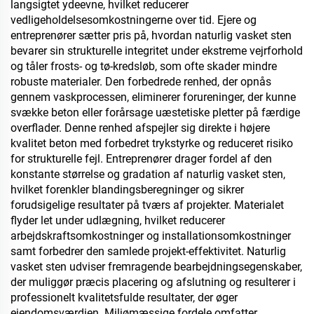
og klasselokaler, KTV,
langsigtet ydeevne, hvilket reducerer
underjordisk garage,
vedligeholdelsesomkostningerne over tid. Ejere og
underjordisk
entreprenører sætter pris på, hvordan naturlig vasket sten
hjemmecinema, undergro
bevarer sin strukturelle integritet under ekstreme vejrforhold
og tåler frosts- og tø-kredsløb, som ofte skader mindre
robuste materialer. Den forbedrede renhed, der opnås
gennem vaskprocessen, eliminerer forureninger, der kunne
svække beton eller forårsage uæstetiske pletter på færdige
overflader. Denne renhed afspejler sig direkte i højere
kvalitet beton med forbedret trykstyrke og reduceret risiko
for strukturelle fejl. Entreprenører drager fordel af den
konstante størrelse og gradation af naturlig vasket sten,
hvilket forenkler blandingsberegninger og sikrer
forudsigelige resultater på tværs af projekter. Materialet
flyder let under udlægning, hvilket reducerer
arbejdskraftsomkostninger og installationsomkostninger
samt forbedrer den samlede projekt-effektivitet. Naturlig
vasket sten udviser fremragende bearbejdningsegenskaber,
der muliggør præcis placering og afslutning og resulterer i
professionelt kvalitetsfulde resultater, der øger
ejendomsværdien. Miljømæssige fordele omfatter