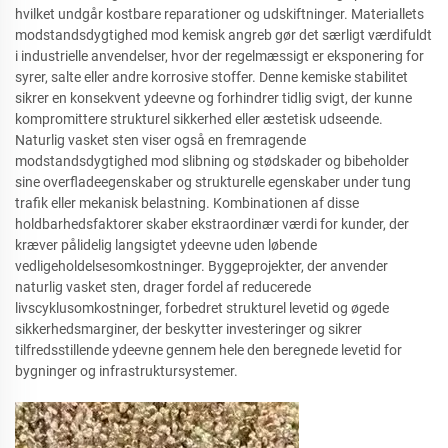
hvilket undgår kostbare reparationer og udskiftninger. Materiallets
modstandsdygtighed mod kemisk angreb gør det særligt værdifuldt
i industrielle anvendelser, hvor der regelmæssigt er eksponering for
syrer, salte eller andre korrosive stoffer. Denne kemiske stabilitet
sikrer en konsekvent ydeevne og forhindrer tidlig svigt, der kunne
kompromittere strukturel sikkerhed eller æstetisk udseende.
Naturlig vasket sten viser også en fremragende
modstandsdygtighed mod slibning og stødskader og bibeholder
sine overfladeegenskaber og strukturelle egenskaber under tung
trafik eller mekanisk belastning. Kombinationen af disse
holdbarhedsfaktorer skaber ekstraordinær værdi for kunder, der
kræver pålidelig langsigtet ydeevne uden løbende
vedligeholdelsesomkostninger. Byggeprojekter, der anvender
naturlig vasket sten, drager fordel af reducerede
livscyklusomkostninger, forbedret strukturel levetid og øgede
sikkerhedsmarginer, der beskytter investeringer og sikrer
tilfredsstillende ydeevne gennem hele den beregnede levetid for
bygninger og infrastruktursystemer.