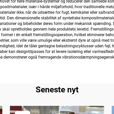
ehovet for flere materiale-systemer og reducerer den samlede 
itmaterialer, især i hårde miljøforhold, hvor traditionelle metalle
terialer ikke, når de udsættes for fugt, kemikalier eller saltvand,
d. Den dimensionelle stabilitet af syntetiske kompositmateriale
riationer og bibeholder deres form under mekanisk spænding. De
 skal opretholdes gennem hele produktets levetid. Fremstilling
ormer i én enkelt fremstillingsoperation, hvilket eliminerer beho
rier, som ville være umulige eller ekstremt dyre at opnå med tra
ghed, idet de tåler gentagne belastningscyklusser uden fejl, hv
r kan designtilpasses for at levere isolering eller varmeafledni
ne demonstrerer også fremragende vibrationsdæmpningsegenskaber
Seneste nyt