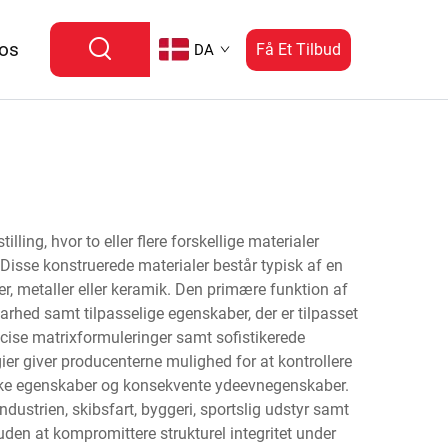
 os
Få Et Tilbud
DA
ing, hvor to eller flere forskellige materialer
isse konstruerede materialer består typisk af en
er, metaller eller keramik. Den primære funktion af
barhed samt tilpasselige egenskaber, der er tilpasset
æcise matrixformuleringer samt sofistikerede
er giver producenterne mulighed for at kontrollere
aniske egenskaber og konsekvente ydeevnegenskaber.
ustrien, skibsfart, byggeri, sportslig udstyr samt
 uden at kompromittere strukturel integritet under