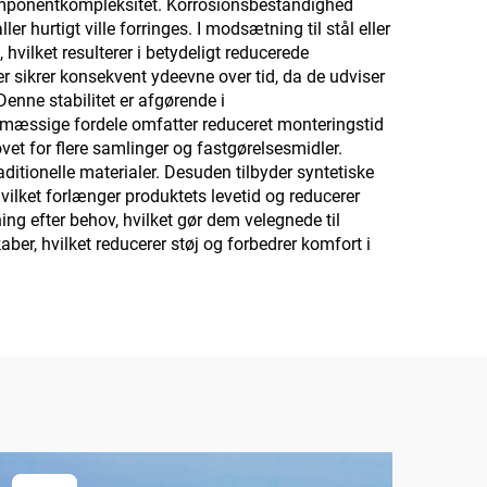
komponentkompleksitet. Korrosionsbestandighed
r hurtigt ville forringes. I modsætning til stål eller
 hvilket resulterer i betydeligt reducerede
r sikrer konsekvent ydeevne over tid, da de udviser
nne stabilitet er afgørende i
smæssige fordele omfatter reduceret monteringstid
vet for flere samlinger og fastgørelsesmidler.
ditionelle materialer. Desuden tilbyder syntetiske
ilket forlænger produktets levetid og reducerer
ng efter behov, hvilket gør dem velegnede til
, hvilket reducerer støj og forbedrer komfort i