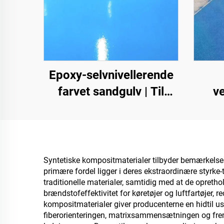
Epoxy-selvnivellerende
farvet sandgulv | Til
v
kommercielle,
industrielle og high-end-
top
private projekter
u
inde
Syntetiske kompositmaterialer tilbyder bemærkelsesv
primære fordel ligger i deres ekstraordinære styrke-t
traditionelle materialer, samtidig med at de opret
brændstofeffektivitet for køretøjer og luftfartøjer,
kompositmaterialer giver producenterne en hidtil use
fiberorienteringen, matrixsammensætningen og frem