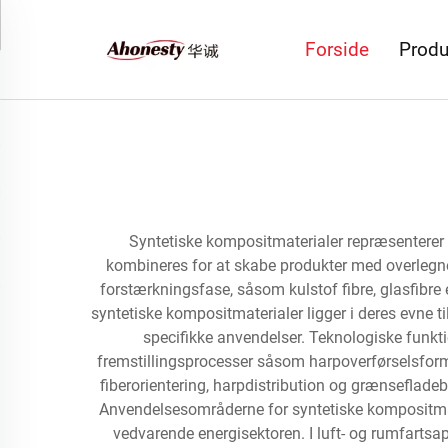
Forside
Produ
Syntetiske kompositmaterialer repræsenterer en
kombineres for at skabe produkter med overlegne
forstærkningsfase, såsom kulstof fibre, glasfibre 
syntetiske kompositmaterialer ligger i deres evne ti
specifikke anvendelser. Teknologiske funkti
fremstillingsprocesser såsom harpoverførselsformn
fiberorientering, harpdistribution og grænseflade
Anvendelsesområderne for syntetiske kompositmater
vedvarende energisektoren. I luft- og rumfartsapp