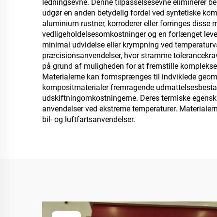
ledningsevne. Denne tilpasselsesevne eliminerer b
udgør en anden betydelig fordel ved syntetiske kompos
aluminium rustner, korroderer eller forringes disse ma
vedligeholdelsesomkostninger og en forlænget leveti
minimal udvidelse eller krympning ved temperaturva
præcisionsanvendelser, hvor stramme tolerancekrav
på grund af muligheden for at fremstille komplekse f
Materialerne kan formsprænges til indviklede geomet
kompositmaterialer fremragende udmattelsesbestandi
udskiftningomkostningerne. Deres termiske egenskabe
anvendelser ved ekstreme temperaturer. Materialer
bil- og luftfartsanvendelser.