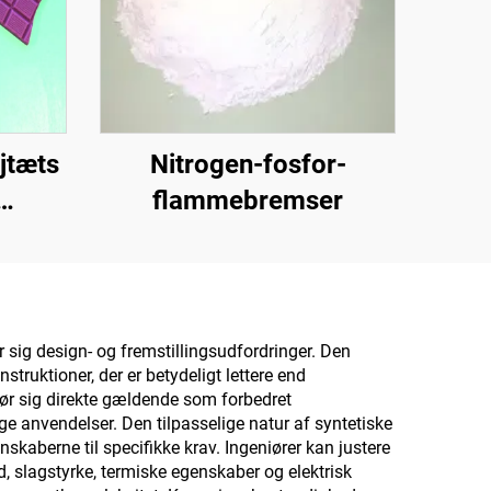
jtæts
Nitrogen-fosfor-
flammebremser
til
r til
 te,
,
 sig design- og fremstillingsudfordringer. Den
struktioner, der er betydeligt lettere end
rk og
gør sig direkte gældende som forbedret
ige anvendelser. Den tilpasselige natur af syntetiske
nskaberne til specifikke krav. Ingeniører kan justere
 slagstyrke, termiske egenskaber og elektrisk