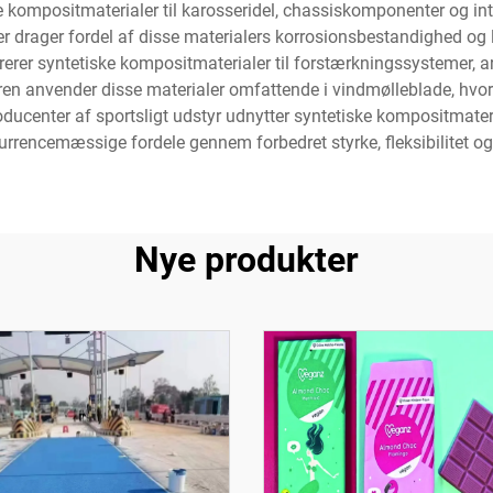
e kompositmaterialer til karosseridel, chassiskomponenter og inte
er drager fordel af disse materialers korrosionsbestandighed o
er syntetiske kompositmaterialer til forstærkningssystemer, ar
oren anvender disse materialer omfattende i vindmølleblade, h
ducenter af sportsligt udstyr udnytter syntetiske kompositmateria
urrencemæssige fordele gennem forbedret styrke, fleksibilitet og
Nye produkter