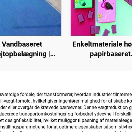
Vandbaseret
Enkeltmateriale hø
ejtopbelægning |
papirbaseret
Farveskiftende
grundmateriale 
belægning til flere
emballageløsninge
nderlagsarter til
produkter såsom
ndørs og udendørs
kaffe, nødder
ærdige fordele, der transformerer, hvordan industrier tilnærmer
il-vægt-forhold, hvilket giver ingeniører mulighed for at skabe kon
belægninger
chokolade, bagvæ
holder eller overgår de krævede bæreevner. Denne vægtreduktion 
krydderier
 reducerede transportomkostninger og forbedret ydeevne i forskell
t designfleksibilitet, hvilket muliggør tilpasning af materialeege
stillingsparametrene for at optimere egenskaber såsom stivhed,