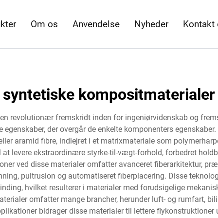
kter
Om os
Anvendelse
Nyheder
Kontakt
syntetiske kompositmaterialer
 revolutionær fremskridt inden for ingeniørvidenskab og fremstill
 egenskaber, der overgår de enkelte komponenters egenskaber. D
eller aramid fibre, indlejret i et matrixmateriale som polymerharp
l at levere ekstraordinære styrke-til-vægt-forhold, forbedret hold
oner ved disse materialer omfatter avanceret fiberarkitektur, pr
ing, pultrusion og automatiseret fiberplacering. Disse teknologi
binding, hvilket resulterer i materialer med forudsigelige mek
ialer omfatter mange brancher, herunder luft- og rumfart, bilind
likationer bidrager disse materialer til lettere flykonstruktioner