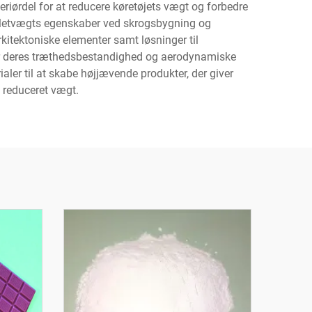
riørdel for at reducere køretøjets vægt og forbedre
g letvægts egenskaber ved skrogsbygning og
kitektoniske elementer samt løsninger til
vor deres træthedsbestandighed og aerodynamiske
ler til at skabe højjævende produkter, der giver
 reduceret vægt.