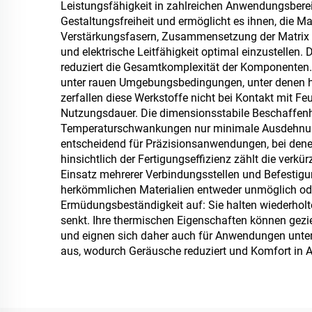
Leistungsfähigkeit in zahlreichen Anwendungsbereic
Gestaltungsfreiheit und ermöglicht es ihnen, die M
Verstärkungsfasern, Zusammensetzung der Matrix so
und elektrische Leitfähigkeit optimal einzustellen
reduziert die Gesamtkomplexität der Komponenten. E
unter rauen Umgebungsbedingungen, unter denen he
zerfallen diese Werkstoffe nicht bei Kontakt mit F
Nutzungsdauer. Die dimensionsstabile Beschaffenhei
Temperaturschwankungen nur minimale Ausdehnung o
entscheidend für Präzisionsanwendungen, bei den
hinsichtlich der Fertigungseffizienz zählt die ver
Einsatz mehrerer Verbindungsstellen und Befestigu
herkömmlichen Materialien entweder unmöglich ode
Ermüdungsbeständigkeit auf: Sie halten wiederhol
senkt. Ihre thermischen Eigenschaften können gezi
und eignen sich daher auch für Anwendungen unt
aus, wodurch Geräusche reduziert und Komfort in 