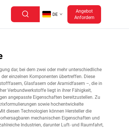
Angebot
DE
Anfordern
e
gung dar, bei dem zwei oder mehr unterschiedliche
n der einzelnen Komponenten übertreffen. Diese
tofffasern, Glasfasern oder Aramidfasern –, die in
er Verbundwerkstoffe liegt in ihrer Fähigkeit,
gen angepasste Eigenschaften bereitzustellen. Zu
atrixformulierungen sowie hochentwickelte
Mit diesen Technologien können Hersteller die
it vorhersagbaren mechanischen Eigenschaften und
lreiche Industrien, darunter Luft- und Raumfahrt,