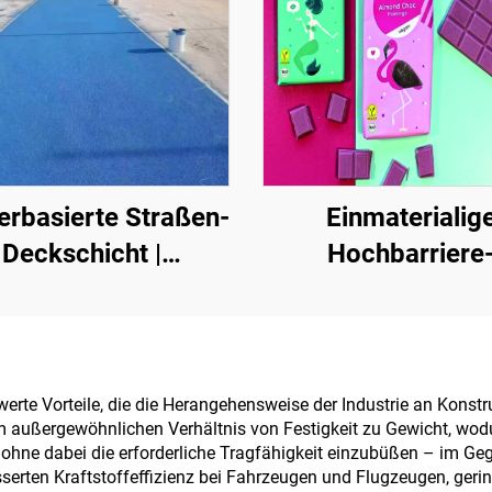
rbasierte Straßen-
Einmaterialig
Deckschicht |
Hochbarriere
Mehrsubstrat-
Papiergrundlage 
rbumschicht für
Verpackungslösu
innen- und
von Produkten wie
außenliegende
Kaffee, Nüssen
rte Vorteile, die die Herangehensweise der Industrie an Konst
hrem außergewöhnlichen Verhältnis von Festigkeit zu Gewicht, wo
Fahrbahnen
Schokolade, Gebäc
, ohne dabei die erforderliche Tragfähigkeit einzubüßen – im Geg
Gewürzen
sserten Kraftstoffeffizienz bei Fahrzeugen und Flugzeugen, geri