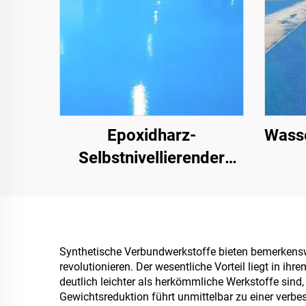
Epoxidharz-
Wasse
Selbstnivellierender
Farbsandboden | Für
gewerbliche, industrielle
Fa
und hochwertige
Wohnprojekte
Synthetische Verbundwerkstoffe bieten bemerkenswe
revolutionieren. Der wesentliche Vorteil liegt in i
deutlich leichter als herkömmliche Werkstoffe sind
Gewichtsreduktion führt unmittelbar zu einer verbe