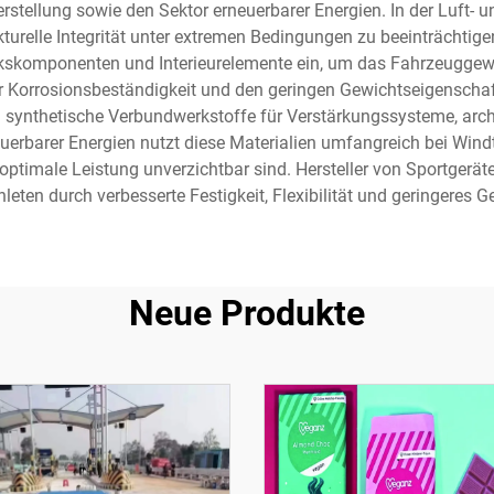
tellung sowie den Sektor erneuerbarer Energien. In der Luft- u
kturelle Integrität unter extremen Bedingungen zu beeinträchtige
kskomponenten und Interieurelemente ein, um das Fahrzeuggewic
er Korrosionsbeständigkeit und den geringen Gewichtseigenschaft
ynthetische Verbundwerkstoffe für Verstärkungssysteme, arch
neuerbarer Energien nutzt diese Materialien umfangreich bei Win
ptimale Leistung unverzichtbar sind. Hersteller von Sportgerä
leten durch verbesserte Festigkeit, Flexibilität und geringeres 
Neue Produkte