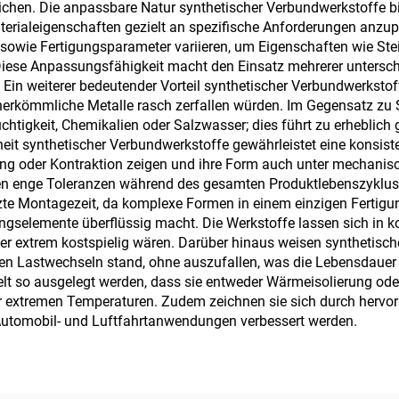
hen. Die anpassbare Natur synthetischer Verbundwerkstoffe biet
aterialeigenschaften gezielt an spezifische Anforderungen anzu
wie Fertigungsparameter variieren, um Eigenschaften wie Steif
. Diese Anpassungsfähigkeit macht den Einsatz mehrerer untersc
in weiterer bedeutender Vorteil synthetischer Verbundwerkstoff
rkömmliche Metalle rasch zerfallen würden. Im Gegensatz zu St
euchtigkeit, Chemikalien oder Salzwasser; dies führt zu erheblic
t synthetischer Verbundwerkstoffe gewährleistet eine konsistent
der Kontraktion zeigen und ihre Form auch unter mechanische
en enge Toleranzen während des gesamten Produktlebenszyklus 
kürzte Montagezeit, da komplexe Formen in einem einzigen Fertig
ngselemente überflüssig macht. Die Werkstoffe lassen sich in k
r extrem kostspielig wären. Darüber hinaus weisen synthetisc
ten Lastwechseln stand, ohne auszufallen, was die Lebensdauer
elt so ausgelegt werden, dass sie entweder Wärmeisolierung od
er extremen Temperaturen. Zudem zeichnen sie sich durch her
Automobil- und Luftfahrtanwendungen verbessert werden.