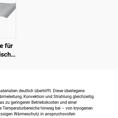
e für
rische
ielle
nks,
,
ialien deutlich übertrifft. Diese überlegene
rmeleitung, Konvektion und Strahlung gleichzeitig
ungen
as zu geringeren Betriebskosten und einer
sowie
ite Temperaturbereiche hinweg bei – von kryogenen
ässigen Wärmeschutz in anspruchsvollen
nde