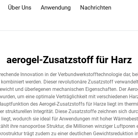
Über Uns
Anwendung
Nachrichten
aerogel-Zusatzstoff für Harz
nbrechende Innovation in der Verbundwerkstofftechnologie dar, b
 kombiniert werden. Dieser revolutionäre Zusatzstoff verwandel
icht und überlegenen mechanischen Eigenschaften. Der Aerogel
t wurden, um eine optimale Verträglichkeit mit verschiedenen Ha
Hauptfunktion des Aerogel-Zusatzstoffs für Harze liegt im ther
 strukturellen Integrität. Diese Zusatzstoffe zeichnen sich durc
liegt, wodurch sie ideal für Anwendungen mit hoher Wärmebestä
hlt ihre nanoporöse Struktur, die Millionen winziger Luftporen 
krostruktur trägt zudem zu einer deutlichen Gewichtsreduktion i