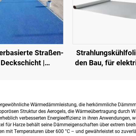
rbasierte Straßen-
Strahlungskühlfoli
Deckschicht |
den Bau, für elekt
Mehrsubstrat-
Geräte, für industr
rbumschicht für
und spezielle
innen- und
Lagerhallen, Ölta
außenliegende
Getreidelager
ußergewöhnliche Wärmedämmleistung, die herkömmliche Dämmmater
noporösen Struktur des Aerogels, die Wärmeübertragung durch Wä
Fahrbahnen
Verkehrseinricht
erheblich verbesserten Energieeffizienz in ihren Anwendungen, w
und Außenanlagen 
ttel für Harze behält seine Dämmeigenschaften über extrem bre
 mit Temperaturen über 600 °C – und gewährleistet so zuverl
für neu entstehe