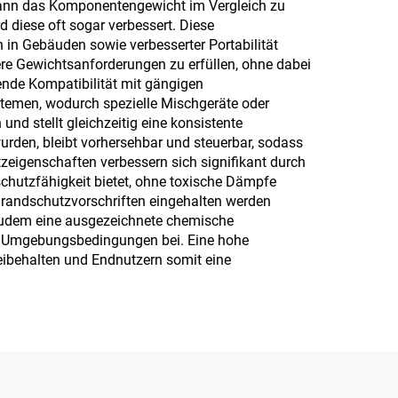
s kann das Komponentengewicht im Vergleich zu
 diese oft sogar verbessert. Diese
n in Gebäuden sowie verbesserter Portabilität
n
gere Gewichtsanforderungen zu erfüllen, ohne dabei
ende Kompatibilität mit gängigen
ystemen, wodurch spezielle Mischgeräte oder
und stellt gleichzeitig eine konsistente
wurden, bleibt vorhersehbar und steuerbar, sodass
zeigenschaften verbessern sich signifikant durch
schutzfähigkeit bietet, ohne toxische Dämpfe
Brandschutzvorschriften eingehalten werden
 zudem eine ausgezeichnete chemische
nd Umgebungsbedingungen bei. Eine hohe
eibehalten und Endnutzern somit eine