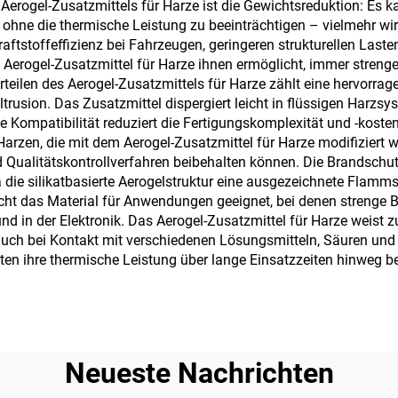
 Aerogel-Zusatzmittels für Harze ist die Gewichtsreduktion: E
Lebensstil-
 ohne die thermische Leistung zu beeinträchtigen – vielmehr wird
aftstoffeffizienz bei Fahrzeugen, geringeren strukturellen Laste
Anwendunge
as Aerogel-Zusatzmittel für Harze ihnen ermöglicht, immer stren
teilen des Aerogel-Zusatzmittels für Harze zählt eine hervorrag
trusion. Das Zusatzmittel dispergiert leicht in flüssigen Harzs
 Kompatibilität reduziert die Fertigungskomplexität und -kosten 
Harzen, die mit dem Aerogel-Zusatzmittel für Harze modifiziert 
 Qualitätskontrollverfahren beibehalten können. Die Brandschut
a die silikatbasierte Aerogelstruktur eine ausgezeichnete Flamm
acht das Material für Anwendungen geeignet, bei denen strenge 
 in der Elektronik. Das Aerogel-Zusatzmittel für Harze weist
 auch bei Kontakt mit verschiedenen Lösungsmitteln, Säuren u
nten ihre thermische Leistung über lange Einsatzzeiten hinweg b
Neueste Nachrichten