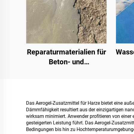
Reparaturmaterialien für
Wasse
Beton- und
Asphaltstraßen |
Wiederherstellung von
Fa
Fahrbahndefekten und
Oberflächenrenovierung
Das Aerogel-Zusatzmittel für Harze bietet eine a
Dämmfähigkeit resultiert aus der einzigartigen na
wirksam minimiert. Anwender profitieren von einer 
gesteigerten Leistung führt. Das Aerogel-Zusatzmi
Bedingungen bis hin zu Hochtemperaturumgebungen