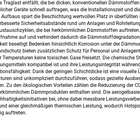
 Traglast entfällt, die bei dicken, konventionellen Dämmstoffen ü
licher Geräte schnell auftragen, was die Installationszeit und 
 Aufbaus spart die Beschichtung wertvollen Platz in überfüllte
besserte Sicherheitsabstände rund um Anlagen und Rohrleitung
 Austauschzyklen, die bei herkömmlichen Dämmstoffen auftreten.
fnahme auf und verhindert dadurch die Dämmstoffdegradation, d
gkeit beseitigt Bedenken hinsichtlich Korrosion unter der Dämmu
Brandschutz bieten zusätzlichen Schutz für Personal und Anlagen
Temperaturen keine toxischen Gase freisetzt. Die chemische Stabi
gungsmitteln kompatibel ist und ihre Leistungsintegrität währe
tionsfähigkeit: Dank der geringen Schichtdicke ist eine visuell
aturen sind unkompliziert durchzuführen, sodass gezielte Ausb
Zu den ökologischen Vorteilen zählen die Reduzierung der CO₂
n herkömmlichen Dämmprodukten enthalten sind. Die aerogelbasier
hhaltigkeitsinitiativen bei, ohne dabei messbare Leistungsverbe
e und einer gleichmäßigen thermischen Leistung, wodurch Hots
g auftreten.