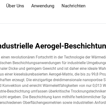
Über Uns
Anwendung
Nachrichten
ndustrielle Aerogel-Beschichtu
llt einen revolutionären Fortschritt in der Technologie der Wär
ktischen Beschichtungsanwendungen für industrielle Umgebunge
ler Dicke und geringem Gewicht und ist daher eine ideale Wahl
s einer kieselsäurebasierten Aerogel-Matrix, die bis zu 99,8 Pro
ften erzeugt. Die einzigartige dreidimensionale nanoporöse 
 Konvektion und erreicht Wärmeleitfähigkeiten von nur 0,013 
ustrie-Beschichtung umfassen überkritische Trocknungstechniken
icht ergeben. Die Beschichtung kann mithilfe herkömmlicher Spr
erschiedenen Oberflächengeometrien sowie industriellen Anford