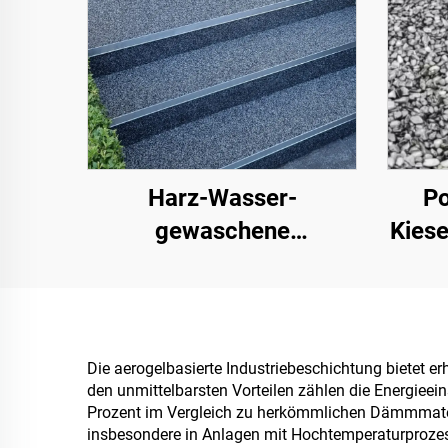
Harz-Wasser-
Po
gewaschene
Kiese
Steinpflasterung |
Knochenförmige
Kieselsteine,
Land
Kristallsteine,
Die aerogelbasierte Industriebeschichtung bietet er
den unmittelbarsten Vorteilen zählen die Energiee
Steinteppich für
Prozent im Vergleich zu herkömmlichen Dämmmateri
gewerbliche und private
insbesondere in Anlagen mit Hochtemperaturprozess