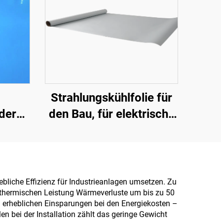
Strahlungskühlfolie für
nder
den Bau, für elektrische
 Für
Geräte, für industrielle
rielle
und spezielle
ge
Lagerhallen, Öltanks,
e
Getreidelager,
iebliche Effizienz für Industrieanlagen umsetzen. Zu
n thermischen Leistung Wärmeverluste um bis zu 50
Verkehrseinrichtungen
 erheblichen Einsparungen bei den Energiekosten –
und Außenanlagen sowie
 bei der Installation zählt das geringe Gewicht