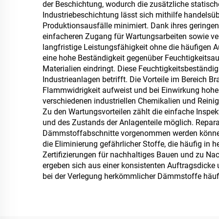
der Beschichtung, wodurch die zusätzliche statische
Anwendungen
Industriebeschichtung lässt sich mithilfe handelsüb
Produktionsausfälle minimiert. Dank ihres geringen
einfacheren Zugang für Wartungsarbeiten sowie ver
langfristige Leistungsfähigkeit ohne die häufigen
eine hohe Beständigkeit gegenüber Feuchtigkeitsau
Materialien eindringt. Diese Feuchtigkeitsbeständi
Industrieanlagen betrifft. Die Vorteile im Bereich 
Flammwidrigkeit aufweist und bei Einwirkung hoher 
verschiedenen industriellen Chemikalien und Reini
Zu den Wartungsvorteilen zählt die einfache Inspek
und des Zustands der Anlagenteile möglich. Repar
Dämmstoffabschnitte vorgenommen werden können. 
die Eliminierung gefährlicher Stoffe, die häufig i
Zertifizierungen für nachhaltiges Bauen und zu Nac
ergeben sich aus einer konsistenten Auftragsdick
bei der Verlegung herkömmlicher Dämmstoffe häufi