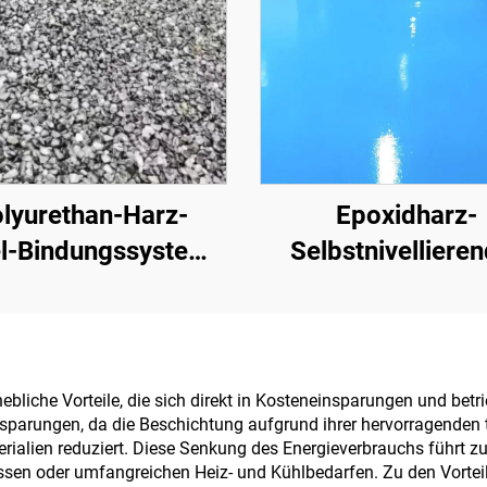
lyurethan-Harz-
Epoxidharz-
l-Bindungssystem |
Selbstnivelliere
Hydroxypropyl-
Farbsandboden |
Polyurethan für
gewerbliche, indust
schaftsgestaltung
und hochwerti
und Dekoration
Wohnprojekt
hebliche Vorteile, die sich direkt in Kosteneinsparungen und betr
insparungen, da die Beschichtung aufgrund ihrer hervorragende
alien reduziert. Diese Senkung des Energieverbrauchs führt zu
en oder umfangreichen Heiz- und Kühlbedarfen. Zu den Vorteilen