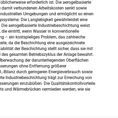
blicherweise erforderlich ist. Die aerogelbasierte
für neu entstehende
die damit verbundenen Arbeitskosten senkt sowie
Lebensstil-
n industriellen Umgebungen und ermöglicht so einen
ssysteme. Die Langlebigkeit gewährleistet eine
Anwendungen
 Die aerogelbasierte Industriebeschichtung weist
ie eintritt, wenn Wasser in konventionelle
ng – ein kostspieliges Problem, das zahlreiche
teile, da die Beschichtung eine ausgezeichnete
lität der Beschichtung stellt sicher, dass sie mit
nd des gesamten Betriebszyklus der Anlage bewahrt.
e Überwachung der darunterliegenden Oberflächen
esserungen ohne Entfernung größerer
-Bilanz durch geringeren Energieverbrauch sowie
te Industriebeschichtung trägt zur Erreichung von
sserungen einzubüßen. Die Qualitätskontrollvorteile
pots und Wärmebrücken vermieden werden, wie sie