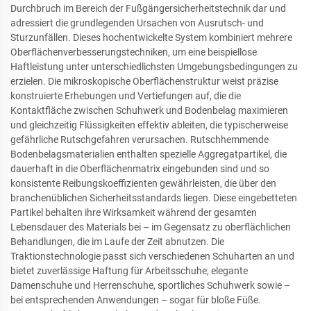
Durchbruch im Bereich der Fußgängersicherheitstechnik dar und
adressiert die grundlegenden Ursachen von Ausrutsch- und
Sturzunfällen. Dieses hochentwickelte System kombiniert mehrere
Oberflächenverbesserungstechniken, um eine beispiellose
Haftleistung unter unterschiedlichsten Umgebungsbedingungen zu
erzielen. Die mikroskopische Oberflächenstruktur weist präzise
konstruierte Erhebungen und Vertiefungen auf, die die
Kontaktfläche zwischen Schuhwerk und Bodenbelag maximieren
und gleichzeitig Flüssigkeiten effektiv ableiten, die typischerweise
gefährliche Rutschgefahren verursachen. Rutschhemmende
Bodenbelagsmaterialien enthalten spezielle Aggregatpartikel, die
dauerhaft in die Oberflächenmatrix eingebunden sind und so
konsistente Reibungskoeffizienten gewährleisten, die über den
branchenüblichen Sicherheitsstandards liegen. Diese eingebetteten
Partikel behalten ihre Wirksamkeit während der gesamten
Lebensdauer des Materials bei – im Gegensatz zu oberflächlichen
Behandlungen, die im Laufe der Zeit abnutzen. Die
Traktionstechnologie passt sich verschiedenen Schuharten an und
bietet zuverlässige Haftung für Arbeitsschuhe, elegante
Damenschuhe und Herrenschuhe, sportliches Schuhwerk sowie –
bei entsprechenden Anwendungen – sogar für bloße Füße.