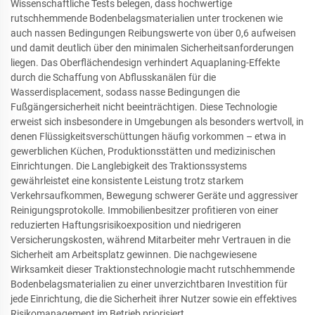
Wissenschaftliche Tests belegen, dass hochwertige
rutschhemmende Bodenbelagsmaterialien unter trockenen wie
auch nassen Bedingungen Reibungswerte von über 0,6 aufweisen
und damit deutlich über den minimalen Sicherheitsanforderungen
liegen. Das Oberflächendesign verhindert Aquaplaning-Effekte
durch die Schaffung von Abflusskanälen für die
Wasserdisplacement, sodass nasse Bedingungen die
Fußgängersicherheit nicht beeinträchtigen. Diese Technologie
erweist sich insbesondere in Umgebungen als besonders wertvoll, in
denen Flüssigkeitsverschüttungen häufig vorkommen – etwa in
gewerblichen Küchen, Produktionsstätten und medizinischen
Einrichtungen. Die Langlebigkeit des Traktionssystems
gewährleistet eine konsistente Leistung trotz starkem
Verkehrsaufkommen, Bewegung schwerer Geräte und aggressiver
Reinigungsprotokolle. Immobilienbesitzer profitieren von einer
reduzierten Haftungsrisikoexposition und niedrigeren
Versicherungskosten, während Mitarbeiter mehr Vertrauen in die
Sicherheit am Arbeitsplatz gewinnen. Die nachgewiesene
Wirksamkeit dieser Traktionstechnologie macht rutschhemmende
Bodenbelagsmaterialien zu einer unverzichtbaren Investition für
jede Einrichtung, die die Sicherheit ihrer Nutzer sowie ein effektives
Risikomanagement im Betrieb priorisiert.