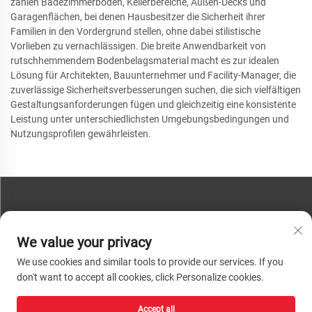
zählen Badezimmerböden, Kellerbereiche, Außen-Decks und
Garagenflächen, bei denen Hausbesitzer die Sicherheit ihrer
Familien in den Vordergrund stellen, ohne dabei stilistische
Vorlieben zu vernachlässigen. Die breite Anwendbarkeit von
rutschhemmendem Bodenbelagsmaterial macht es zur idealen
Lösung für Architekten, Bauunternehmer und Facility-Manager, die
zuverlässige Sicherheitsverbesserungen suchen, die sich vielfältigen
Gestaltungsanforderungen fügen und gleichzeitig eine konsistente
Leistung unter unterschiedlichsten Umgebungsbedingungen und
Nutzungsprofilen gewährleisten.
KONTAKTIEREN SIE UNS
We value your privacy
Telefon:
+86-13793890209
We use cookies and similar tools to provide our services. If you
Tel.:
+86-13793890209
don't want to accept all cookies, click Personalize cookies.
E-Mail:
[email protected]
Accept all