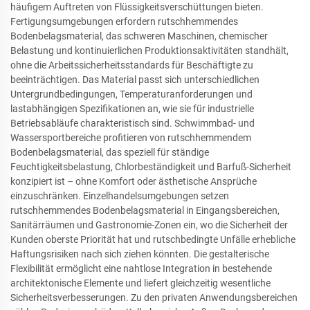
häufigem Auftreten von Flüssigkeitsverschüttungen bieten.
Fertigungsumgebungen erfordern rutschhemmendes
Bodenbelagsmaterial, das schweren Maschinen, chemischer
Belastung und kontinuierlichen Produktionsaktivitäten standhält,
ohne die Arbeitssicherheitsstandards für Beschäftigte zu
beeinträchtigen. Das Material passt sich unterschiedlichen
Untergrundbedingungen, Temperaturanforderungen und
lastabhängigen Spezifikationen an, wie sie für industrielle
Betriebsabläufe charakteristisch sind. Schwimmbad- und
Wassersportbereiche profitieren von rutschhemmendem
Bodenbelagsmaterial, das speziell für ständige
Feuchtigkeitsbelastung, Chlorbeständigkeit und Barfuß-Sicherheit
konzipiert ist – ohne Komfort oder ästhetische Ansprüche
einzuschränken. Einzelhandelsumgebungen setzen
rutschhemmendes Bodenbelagsmaterial in Eingangsbereichen,
Sanitärräumen und Gastronomie-Zonen ein, wo die Sicherheit der
Kunden oberste Priorität hat und rutschbedingte Unfälle erhebliche
Haftungsrisiken nach sich ziehen könnten. Die gestalterische
Flexibilität ermöglicht eine nahtlose Integration in bestehende
architektonische Elemente und liefert gleichzeitig wesentliche
Sicherheitsverbesserungen. Zu den privaten Anwendungsbereichen