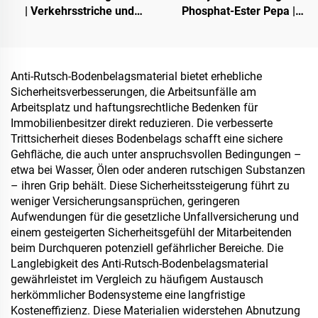
| Verkehrsstriche und
Phosphat-Ester Pepa |
Schildmarkierungen für
Karbonisierungsmittel für
Asphalt- und
Epoxidharz, PP-, EVA-
Betonfahrbahnen
Materialien
Anti-Rutsch-Bodenbelagsmaterial bietet erhebliche
Sicherheitsverbesserungen, die Arbeitsunfälle am
Arbeitsplatz und haftungsrechtliche Bedenken für
Immobilienbesitzer direkt reduzieren. Die verbesserte
Trittsicherheit dieses Bodenbelags schafft eine sichere
Gehfläche, die auch unter anspruchsvollen Bedingungen –
etwa bei Wasser, Ölen oder anderen rutschigen Substanzen
– ihren Grip behält. Diese Sicherheitssteigerung führt zu
weniger Versicherungsansprüchen, geringeren
Aufwendungen für die gesetzliche Unfallversicherung und
einem gesteigerten Sicherheitsgefühl der Mitarbeitenden
beim Durchqueren potenziell gefährlicher Bereiche. Die
Langlebigkeit des Anti-Rutsch-Bodenbelagsmaterial
gewährleistet im Vergleich zu häufigem Austausch
herkömmlicher Bodensysteme eine langfristige
Kosteneffizienz. Diese Materialien widerstehen Abnutzung