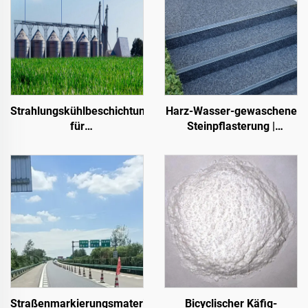
Harz-Wasser-gewaschene
Strahlungskühlbeschichtungen
Steinpflasterung |
für
Knochenförmige
Transformatorkabinettgehäuse,
Kieselsteine, Kristallsteine,
Farbstahl-
Steinteppich für
Dachplattenfabrikgebäude,
gewerbliche und private
Getreidespeicherbehälter,
Anwendungen
Öltanks
Straßenmarkierungsmaterialien
Bicyclischer Käfig-