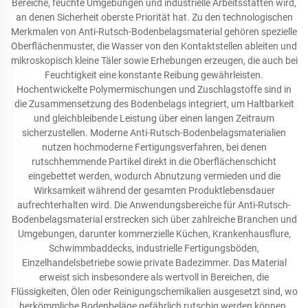
Bereiche, feuchte Umgebungen und industrielle Arbeitsstätten wird,
an denen Sicherheit oberste Priorität hat. Zu den technologischen
Merkmalen von Anti-Rutsch-Bodenbelagsmaterial gehören spezielle
Oberflächenmuster, die Wasser von den Kontaktstellen ableiten und
mikroskopisch kleine Täler sowie Erhebungen erzeugen, die auch bei
Feuchtigkeit eine konstante Reibung gewährleisten.
Hochentwickelte Polymermischungen und Zuschlagstoffe sind in
die Zusammensetzung des Bodenbelags integriert, um Haltbarkeit
und gleichbleibende Leistung über einen langen Zeitraum
sicherzustellen. Moderne Anti-Rutsch-Bodenbelagsmaterialien
nutzen hochmoderne Fertigungsverfahren, bei denen
rutschhemmende Partikel direkt in die Oberflächenschicht
eingebettet werden, wodurch Abnutzung vermieden und die
Wirksamkeit während der gesamten Produktlebensdauer
aufrechterhalten wird. Die Anwendungsbereiche für Anti-Rutsch-
Bodenbelagsmaterial erstrecken sich über zahlreiche Branchen und
Umgebungen, darunter kommerzielle Küchen, Krankenhausflure,
Schwimmbaddecks, industrielle Fertigungsböden,
Einzelhandelsbetriebe sowie private Badezimmer. Das Material
erweist sich insbesondere als wertvoll in Bereichen, die
Flüssigkeiten, Ölen oder Reinigungschemikalien ausgesetzt sind, wo
herkömmliche Bodenbeläge gefährlich rutschig werden können.