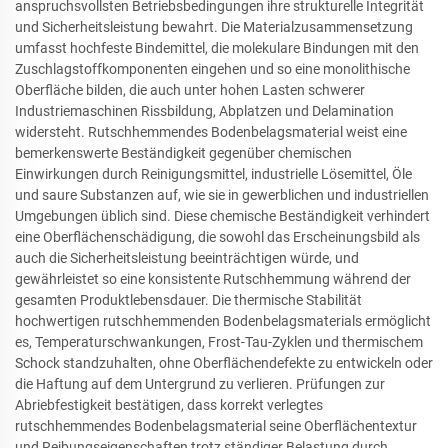
anspruchsvollsten Betriebsbedingungen ihre strukturelle Integrität
und Sicherheitsleistung bewahrt. Die Materialzusammensetzung
umfasst hochfeste Bindemittel, die molekulare Bindungen mit den
Zuschlagstoffkomponenten eingehen und so eine monolithische
Oberfläche bilden, die auch unter hohen Lasten schwerer
Industriemaschinen Rissbildung, Abplatzen und Delamination
widersteht. Rutschhemmendes Bodenbelagsmaterial weist eine
bemerkenswerte Beständigkeit gegenüber chemischen
Einwirkungen durch Reinigungsmittel, industrielle Lösemittel, Öle
und saure Substanzen auf, wie sie in gewerblichen und industriellen
Umgebungen üblich sind. Diese chemische Beständigkeit verhindert
eine Oberflächenschädigung, die sowohl das Erscheinungsbild als
auch die Sicherheitsleistung beeinträchtigen würde, und
gewährleistet so eine konsistente Rutschhemmung während der
gesamten Produktlebensdauer. Die thermische Stabilität
hochwertigen rutschhemmenden Bodenbelagsmaterials ermöglicht
es, Temperaturschwankungen, Frost-Tau-Zyklen und thermischem
Schock standzuhalten, ohne Oberflächendefekte zu entwickeln oder
die Haftung auf dem Untergrund zu verlieren. Prüfungen zur
Abriebfestigkeit bestätigen, dass korrekt verlegtes
rutschhemmendes Bodenbelagsmaterial seine Oberflächentextur
und Reibungseigenschaften trotz ständiger Belastung durch