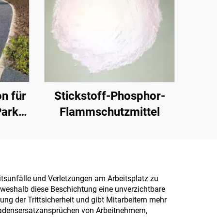
n für
Stickstoff-Phosphor-
arks,
Flammschutzmittel
ndere
n
kt für
er
itsunfälle und Verletzungen am Arbeitsplatz zu
, weshalb diese Beschichtung eine unverzichtbare
t
ung der Trittsicherheit und gibt Mitarbeitern mehr
Schadensersatzansprüchen von Arbeitnehmern,