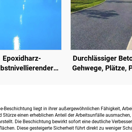
Epoxidharz-
Durchlässiger Beto
bstnivellierender
Gehwege, Plätze, P
bsandboden | Für
Parkplätze und a
bliche, industrielle
Bereiche – ei
nd hochwertige
wesentliches Produ
Wohnprojekte
den Aufbau ein
e-Beschichtung liegt in ihrer außergewöhnlichen Fähigkeit, Arbe
nd Stürze einen erheblichen Anteil der Arbeitsunfälle ausmachen
Schwammstad
stellt. Die Beschichtung bewirkt sofort eine deutliche Verbesser
flächen. Diese gesteigerte Sicherheit führt direkt zu weniger 