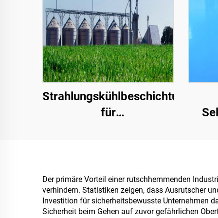
Strahlungskühlbeschichtungen
für
Sel
Transformatorkabinettgehäuse,
Far
Farbstahl-
gewer
Dachplattenfabrikgebäude,
u
Getreidespeicherbehälter,
Der primäre Vorteil einer rutschhemmenden Industri
verhindern. Statistiken zeigen, dass Ausrutscher u
Öltanks
Investition für sicherheitsbewusste Unternehmen dar
Sicherheit beim Gehen auf zuvor gefährlichen Ober