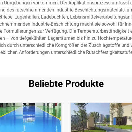
ellen Umgebungen vorkommen. Der Applikationsprozess umfasst di
ilung des rutschhemmenden Industrie-Beschichtungsmaterials, u
etriebe, Lagerhallen, Ladebuchten, Lebensmittelverarbeitungsan
schhemmenden Industrie-Beschichtung macht sie sowohl für Innen
ormulierungen zur Verfügung. Die Temperaturbeständigkeit er
n – von tiefgekühlten Lagerräumen bis hin zu Hochtemperatur-P
ich durch unterschiedliche Korngrößen der Zuschlagstoffe und 
ieblichen Anforderungen unterschiedliche Rutschfestigkeitsstufe
Beliebte Produkte