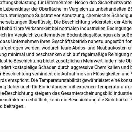
aftungsbelastung für Unternehmen. Neben den Sicherheitsvortei
ie Lebensdauer der Oberfläche im Vergleich zu unbehandelten Böd
 darunterliegende Substrat vor Abnutzung, chemischer Schädig
ersetzungen überflüssig. Die Beschichtung widersteht der Ab
behält ihre Wirksamkeit bei normalen industriellen Bedingunge
ch im Vergleich zu alternativen Bodenbelagslösungen als außero
odass Unternehmen ihren Geschäftsbetrieb nahezu ungestört fort
aufgetragen werden, wodurch teure Abriss- und Neubaukosten en
ng minimal und beschränken sich auf regelmäßige Reinigung mit
strie-Beschichtung bietet zusätzlichen Mehrwert, indem sie Ob
indert kostspielige Schäden durch aggressive Chemikalien und 
r Beschichtung verhindert die Aufnahme von Flüssigkeiten und 
ds entspricht. Die Temperaturstabilität gewährleistet eine kon
 daher auch für Einrichtungen mit extremen Temperaturanford
-Beschichtung steigern das Gesamterscheinungsbild industrielle
enstrukturen erhältlich, kann die Beschichtung die Sichtbarkei
d beitragen.