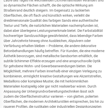
Laufe des Tages mit wechselnden Lichtverhältnissen verändert und
so dynamische Flächen schafft, die die optische Wirkung am
Straßenrand deutlich steigern. Im Gegensatz zu lackierten
Oberflächen, die oft flach und künstlich wirken, verleiht die
dreidimensionale Qualität des farbigen Sands eine authentische
Textur und Tiefe, die natürlichen Materialien nachempfunden ist,
dabei aber überlegene Leistungsmerkmale bietet. Die Farbstabilität
hochwertiger Sandzuschläge gewährleistet, dass lebendige Farben
über Jahrzehnte hinweg ohne Ausbleichen, Abpulvern oder
Verfärbung erhalten bleiben – Probleme, die andere dekorative
Betonbehandlungen häufig betreffen. Für Kunden, die eine moderne
Ästhetik bevorzugen, sind metallische Sandsorten erhältlich, die
subtile Schimmer-Effekte erzeugen und eine anspruchsvolle Optik
für gehobene Wohn- und Gewerbeanwendungen bieten. Die
Möglichkeit, mehrere Farben innerhalb einer einzigen Verlegung zu
kombinieren, ermöglicht kreative Gestaltungen wie Akzentstreifen,
Medaillons oder komplexe Muster, die mit herkömmlichen
Materialien kostspielig oder gar nicht realisierbar wären. Durch
Anpassung der Untergrundvorbereitungstechniken lässt sich
zudem die Oberflächenstruktur variieren – von glatten, polierten
Oberflächen, die modernen Architekturstilen entsprechen, bis hin zu
raueren Profilen, die rustikalen oder industriellen Designkonzepten