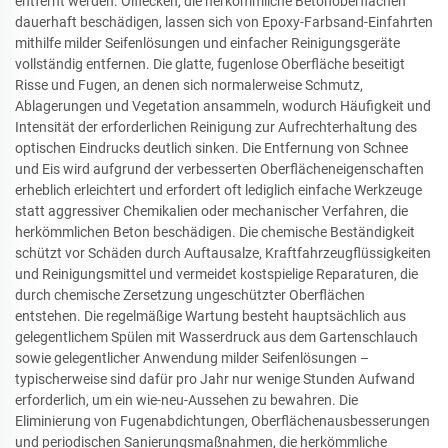
entfernt werden. Ölflecken, die herkömmliche Betonoberflächen
dauerhaft beschädigen, lassen sich von Epoxy-Farbsand-Einfahrten
mithilfe milder Seifenlösungen und einfacher Reinigungsgeräte
vollständig entfernen. Die glatte, fugenlose Oberfläche beseitigt
Risse und Fugen, an denen sich normalerweise Schmutz,
Ablagerungen und Vegetation ansammeln, wodurch Häufigkeit und
Intensität der erforderlichen Reinigung zur Aufrechterhaltung des
optischen Eindrucks deutlich sinken. Die Entfernung von Schnee
und Eis wird aufgrund der verbesserten Oberflächeneigenschaften
erheblich erleichtert und erfordert oft lediglich einfache Werkzeuge
statt aggressiver Chemikalien oder mechanischer Verfahren, die
herkömmlichen Beton beschädigen. Die chemische Beständigkeit
schützt vor Schäden durch Auftausalze, Kraftfahrzeugflüssigkeiten
und Reinigungsmittel und vermeidet kostspielige Reparaturen, die
durch chemische Zersetzung ungeschützter Oberflächen
entstehen. Die regelmäßige Wartung besteht hauptsächlich aus
gelegentlichem Spülen mit Wasserdruck aus dem Gartenschlauch
sowie gelegentlicher Anwendung milder Seifenlösungen –
typischerweise sind dafür pro Jahr nur wenige Stunden Aufwand
erforderlich, um ein wie-neu-Aussehen zu bewahren. Die
Eliminierung von Fugenabdichtungen, Oberflächenausbesserungen
und periodischen Sanierungsmaßnahmen, die herkömmliche