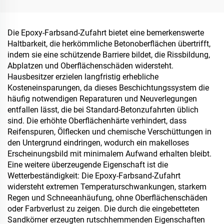
Asphalt- und
Farbumschicht für innen-
Betonfahrbahnen
und außenliegende
Fahrbahnen
Die Epoxy-Farbsand-Zufahrt bietet eine bemerkenswerte
Haltbarkeit, die herkömmliche Betonoberflächen übertrifft,
indem sie eine schützende Barriere bildet, die Rissbildung,
Abplatzen und Oberflächenschäden widersteht.
Hausbesitzer erzielen langfristig erhebliche
Kosteneinsparungen, da dieses Beschichtungssystem die
häufig notwendigen Reparaturen und Neuverlegungen
entfallen lässt, die bei Standard-Betonzufahrten üblich
sind. Die erhöhte Oberflächenhärte verhindert, dass
Reifenspuren, Ölflecken und chemische Verschüttungen in
den Untergrund eindringen, wodurch ein makelloses
Erscheinungsbild mit minimalem Aufwand erhalten bleibt.
Eine weitere überzeugende Eigenschaft ist die
Wetterbeständigkeit: Die Epoxy-Farbsand-Zufahrt
widersteht extremen Temperaturschwankungen, starkem
Regen und Schneeanhäufung, ohne Oberflächenschäden
oder Farbverlust zu zeigen. Die durch die eingebetteten
Sandkörner erzeugten rutschhemmenden Eigenschaften