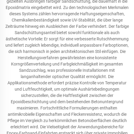
gezielten Ausbringen farbiger Sandschüttung, die dauerhaft in die
Epoxidmatrix eingebettet wird. Zu den technologischen Merkmalen
dieses Systems zählen hervorragende Haftungseigenschaften,
Chemikalienbeständigkeit sowie UV-Stabilität, die über lange
Zeiträume hinweg ein Ausbleichen der Farbe verhindert. Der farbige
Sandschüttungsanteil bietet sowohl funktionale als auch
ästhetische Vorteile: Er sorgt für eine verbesserte Rutschhemmung
und liefert zugleich lebendige, individuell anpassbare Farboptionen,
die sich harmonisch in jeden architektonischen Stil einfügen. Die
Herstellungsverfahren gewährleisten eine konsistente
Korngrößenverteilung und Farbgleichmäßigkeit im gesamten
Sandzuschlag, was professionelle Installationen mit
langanhaltender optischer Qualität ermöglicht. Die
Applikationsmethode erfordert präzise Kontrolle von Temperatur
und Luftfeuchtigkeit, um optimale Aushärtebedingungen
sicherzustellen, die die Haftfestigkeit zwischen der
Epoxidbeschichtung und dem bestehenden Betonuntergrund
maximieren. Fortschrittliche Formulierungen enthalten
antimikrobielle Eigenschaften und Fleckenresistenz, wodurch die
Pflege im Vergleich zu herkömmlichen Betonoberflächen deutlich
erleichtert wird. Die Vielseitigkeit der Anwendungsbereiche für
Epoxy-Farbsand-Einfahrten erstreckt sich über private Immobilien