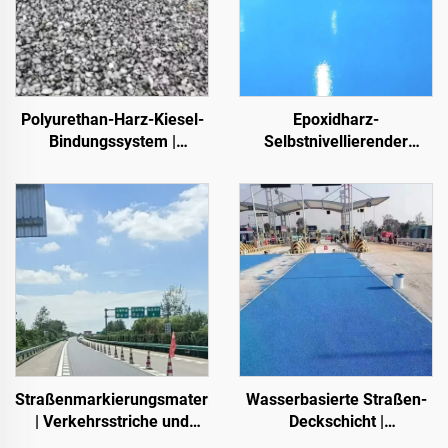
Polyurethan-Harz-Kiesel-
Epoxidharz-
Bindungssystem |
Selbstnivellierender
Hydroxypropyl-
Farbsandboden | Für
Polyurethan für
gewerbliche, industrielle
Landschaftsgestaltung
und hochwertige
und Dekoration
Wohnprojekte
Straßenmarkierungsmaterialien
Wasserbasierte Straßen-
| Verkehrsstriche und
Deckschicht |
Schildmarkierungen für
Mehrsubstrat-