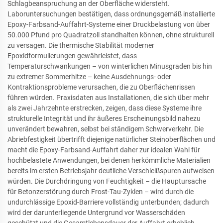
Schlagbeanspruchung an der Oberfläche widersteht.
Laboruntersuchungen bestätigen, dass ordnungsgemäß installierte
Epoxy-Farbsand-Auffahrt-Systeme einer Druckbelastung von über
50.000 Pfund pro Quadratzoll standhalten können, ohne strukturell
zu versagen. Die thermische Stabilität moderner
Epoxidformulierungen gewährleistet, dass
Temperaturschwankungen – von winterlichen Minusgraden bis hin
zu extremer Sommerhitze – keine Ausdehnungs- oder
Kontraktionsprobleme verursachen, die zu Oberflächenrissen
führen würden. Praxisdaten aus Installationen, die sich über mehr
als zwei Jahrzehnte erstrecken, zeigen, dass diese Systeme ihre
strukturelle Integrität und ihr äußeres Erscheinungsbild nahezu
unverändert bewahren, selbst bei ständigem Schwerverkehr. Die
Abriebfestigkeit übertrifft diejenige natürlicher Steinoberflächen und
macht die Epoxy-Farbsand-Auffahrt daher zur idealen Wahl für
hochbelastete Anwendungen, bei denen herkömmliche Materialien
bereits im ersten Betriebsjahr deutliche Verschleißspuren aufweisen
würden. Die Durchdringung von Feuchtigkeit – die Hauptursache
für Betonzerstörung durch Frost-Tau-Zyklen – wird durch die
undurchlässige Epoxid-Barriere vollständig unterbunden; dadurch
wird der darunterliegende Untergrund vor Wasserschäden