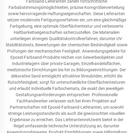
Farbsand-Lieferanten zählen fortschrittliche
Farbabstimmungsmöglichkeiten, präzise Korngrößenverteilung
sowie hervorragende Haftungseigenschaften. Diese Lieferanten
setzen modernste Fertigungsverfahren ein, um eine gleichmäßige
Farbgebung, eine optimale Oberflächentextur und verbesserte
Haltbarkeitseigenschaften sicherzustellen. Die Materialien
unterliegen strengen Qualitätskontrollverfahren, darunter UV-
Stabilitätstests, Bewertungen der chemischen Beständigkeit sowie
Prüfungen der mechanischen Festigkeit. Anwendungsgebiete für
Epoxid-Farbsand-Produkte reichen von Gewerbeobjekten und
Industrielagern über private Garagen, Einzelhandelsflächen,
medizinische Einrichtungen bis hin zu Bildungseinrichtungen. Der
dekorative Sand ermöglicht attraktive Streuböden, erhöht die
Rutschfestigkeit, sorgt für unterschiedliche Oberflächentexturen
und erlaubt individuelle Farbschemata, die exakt den jeweiligen
Gestaltungsanforderungen entsprechen. Professionelle
Fachhandwerker verlassen sich bei ihren Projekten auf
Partnerschaften mit Epoxid-Farbsand-Lieferanten, um sowohl
strenge Leistungsstandards als auch die gewünschten visuellen
Ergebnisse zu erreichen. Das Lieferantennetzwerk bietet in der
Regel umfassende technische Unterstützung an, darunter
Anwendungshinweise, Produkt-Empfehlungen sowie Hilfestellung