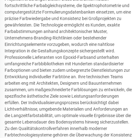
fortschrittliche Farbabgleichsysteme, die Spektrophotometrie und
computergestützte Formulierungsdatenbanken einsetzen, um eine
präzise Farbwiedergabe und Konsistenz bei Großprojekten zu
gewährleisten. Die Technologie ermöglicht es Kunden, exakte
Farbabstimmungen anhand architektonischer Muster,
Unternehmens-Branding-Richtlinien oder bestehender
Einrichtungselemente vorzugeben, wodurch eine nahtlose
Integration in die Gestaltungskonzepte sichergestellt wird.
Professionelle Lieferanten von Epoxid-Farbsand unterhalten
umfangreiche Farbbibliotheken mit Hunderten standardisierter
Farboptionen und bieten zudem unbegrenzte Dienstleistungen zur
Entwicklung individueller Farbtöne an. Ihre technischen Teams
arbeiten eng mit Architekten, Designern und Bauunternehmen
zusammen, um maßgeschneiderte Farblösungen zu entwickeln, die
spezifische ästhetische Ziele sowie Leistungsanforderungen
erfüllen. Der Individualisierungsprozess berücksichtigt dabei
Lichtverhältnisse, umgebende Materialien und Anforderungen an
die Langzeitfarbstabilität, um optimale visuelle Ergebnisse über die
gesamte Lebensdauer des Bodensystems hinweg sicherzustellen.
Zu den Qualitätskontrollverfahren innerhalb moderner
Farbtechnologiesysteme gehören die Überwachung der Konsistenz