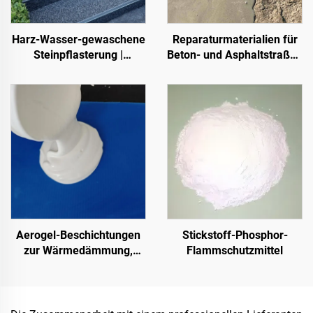
Harz-Wasser-gewaschene
Reparaturmaterialien für
Steinpflasterung |
Beton- und Asphaltstraßen
Knochenförmige
| Wiederherstellung von
Kieselsteine, Kristallsteine,
Fahrbahndefekten und
Steinteppich für
Oberflächenrenovierung
gewerbliche und private
Anwendungen
Aerogel-Beschichtungen
Stickstoff-Phosphor-
zur Wärmedämmung,
Flammschutzmittel
Schalldämmung und -
absorption sowie zur
Feuchtigkeits- und
Schimmelpilzresistenz für