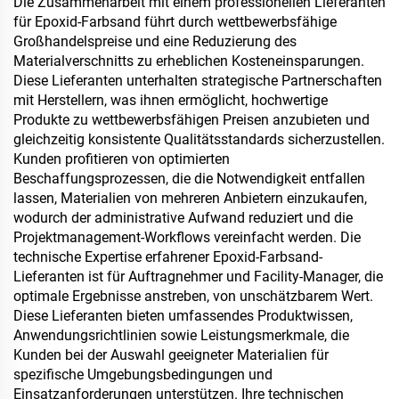
Die Zusammenarbeit mit einem professionellen Lieferanten
Dach, Wintergarten,
für Epoxid-Farbsand führt durch wettbewerbsfähige
Außenwand, Innenwand,
Großhandelspreise und eine Reduzierung des
Trennwand, Schlafzimmer,
Materialverschnitts zu erheblichen Kosteneinsparungen.
Besprechungsraum und
Diese Lieferanten unterhalten strategische Partnerschaften
Klassenzimmer, Karaoke-
mit Herstellern, was ihnen ermöglicht, hochwertige
Bar, Tiefgarage, privates
Produkte zu wettbewerbsfähigen Preisen anzubieten und
Heimkino im
gleichzeitig konsistente Qualitätsstandards sicherzustellen.
Untergeschoss, Untergro
Kunden profitieren von optimierten
Beschaffungsprozessen, die die Notwendigkeit entfallen
lassen, Materialien von mehreren Anbietern einzukaufen,
wodurch der administrative Aufwand reduziert und die
Projektmanagement-Workflows vereinfacht werden. Die
technische Expertise erfahrener Epoxid-Farbsand-
Lieferanten ist für Auftragnehmer und Facility-Manager, die
optimale Ergebnisse anstreben, von unschätzbarem Wert.
Diese Lieferanten bieten umfassendes Produktwissen,
Anwendungsrichtlinien sowie Leistungsmerkmale, die
Kunden bei der Auswahl geeigneter Materialien für
spezifische Umgebungsbedingungen und
Einsatzanforderungen unterstützen. Ihre technischen