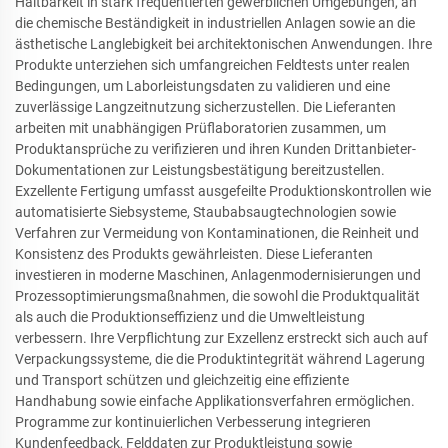
Haltbarkeit in stark frequentierten gewerblichen Umgebungen, an
die chemische Beständigkeit in industriellen Anlagen sowie an die
ästhetische Langlebigkeit bei architektonischen Anwendungen. Ihre
Produkte unterziehen sich umfangreichen Feldtests unter realen
Bedingungen, um Laborleistungsdaten zu validieren und eine
zuverlässige Langzeitnutzung sicherzustellen. Die Lieferanten
arbeiten mit unabhängigen Prüflaboratorien zusammen, um
Produktansprüche zu verifizieren und ihren Kunden Drittanbieter-
Dokumentationen zur Leistungsbestätigung bereitzustellen.
Exzellente Fertigung umfasst ausgefeilte Produktionskontrollen wie
automatisierte Siebsysteme, Staubabsaugtechnologien sowie
Verfahren zur Vermeidung von Kontaminationen, die Reinheit und
Konsistenz des Produkts gewährleisten. Diese Lieferanten
investieren in moderne Maschinen, Anlagenmodernisierungen und
Prozessoptimierungsmaßnahmen, die sowohl die Produktqualität
als auch die Produktionseffizienz und die Umweltleistung
verbessern. Ihre Verpflichtung zur Exzellenz erstreckt sich auch auf
Verpackungssysteme, die die Produktintegrität während Lagerung
und Transport schützen und gleichzeitig eine effiziente
Handhabung sowie einfache Applikationsverfahren ermöglichen.
Programme zur kontinuierlichen Verbesserung integrieren
Kundenfeedback, Felddaten zur Produktleistung sowie