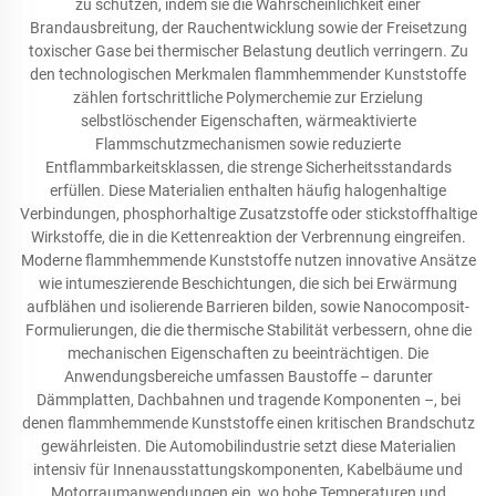
zu schützen, indem sie die Wahrscheinlichkeit einer
Brandausbreitung, der Rauchentwicklung sowie der Freisetzung
toxischer Gase bei thermischer Belastung deutlich verringern. Zu
den technologischen Merkmalen flammhemmender Kunststoffe
zählen fortschrittliche Polymerchemie zur Erzielung
selbstlöschender Eigenschaften, wärmeaktivierte
Flammschutzmechanismen sowie reduzierte
Entflammbarkeitsklassen, die strenge Sicherheitsstandards
erfüllen. Diese Materialien enthalten häufig halogenhaltige
Verbindungen, phosphorhaltige Zusatzstoffe oder stickstoffhaltige
Wirkstoffe, die in die Kettenreaktion der Verbrennung eingreifen.
Moderne flammhemmende Kunststoffe nutzen innovative Ansätze
wie intumeszierende Beschichtungen, die sich bei Erwärmung
aufblähen und isolierende Barrieren bilden, sowie Nanocomposit-
Formulierungen, die die thermische Stabilität verbessern, ohne die
mechanischen Eigenschaften zu beeinträchtigen. Die
Anwendungsbereiche umfassen Baustoffe – darunter
Dämmplatten, Dachbahnen und tragende Komponenten –, bei
denen flammhemmende Kunststoffe einen kritischen Brandschutz
gewährleisten. Die Automobilindustrie setzt diese Materialien
intensiv für Innenausstattungskomponenten, Kabelbäume und
Motorraumanwendungen ein, wo hohe Temperaturen und