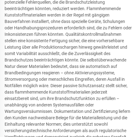
potenzielle Fehlerquellen, die die Brandschutzleistung
beeinträchtigen könnten, reduziert werden. Flammhemmende
Kunststoffmaterialien werden in der Regel mit gängigen
Bauverfahren installiert, ohne dass spezielle Geräte, Schulungen
oder Handhabungsprozeduren erforderlich sind, die zu Fehlern oder
Inkonsistenzen führen könnten. Qualitätskontrollmaßnahmen
stellen eine konsistente Fertigung sicher, die eine vorhersehbare
Leistung über alle Produktionschargen hinweg gewährleistet und
somit Variabilität ausschließt, die die Zuverlässigkeit des
Brandschutzes beeinträchtigen könnte. Die selbstüberwachende
Natur dieser Materialien bedeutet, dass sie automatisch auf
Brandbedingungen reagieren – ohne Aktivierungssysteme,
Stromversorgung oder menschliches Eingreifen, deren Ausfall in
Notfällen möglich wäre. Dieser passive Schutzansatz stellt sicher,
dass flammhemmende Kunststoffmaterialien jederzeit
einsatzbereit sind, um ihre Brandschutzfunktion zu erfüllen –
unabhängig von anderen Systemausfällen oder
Wartungsversäumnissen. Dokumentation und Zertifizierung liefern
den Kunden nachweisbare Belege für die Materialleistung und die
Einhaltung relevanter Normen; dies unterstützt sowohl
versicherungstechnische Anforderungen als auch regulatorische
Verpflichtungen und demonstriert zugleich die gebotene Sorgfalt