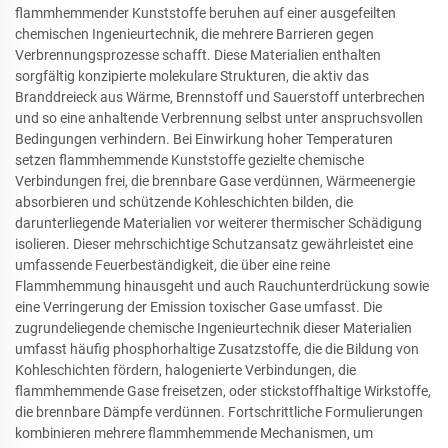
flammhemmender Kunststoffe beruhen auf einer ausgefeilten
chemischen Ingenieurtechnik, die mehrere Barrieren gegen
Verbrennungsprozesse schafft. Diese Materialien enthalten
sorgfältig konzipierte molekulare Strukturen, die aktiv das
Branddreieck aus Wärme, Brennstoff und Sauerstoff unterbrechen
und so eine anhaltende Verbrennung selbst unter anspruchsvollen
Bedingungen verhindern. Bei Einwirkung hoher Temperaturen
setzen flammhemmende Kunststoffe gezielte chemische
Verbindungen frei, die brennbare Gase verdünnen, Wärmeenergie
absorbieren und schützende Kohleschichten bilden, die
darunterliegende Materialien vor weiterer thermischer Schädigung
isolieren. Dieser mehrschichtige Schutzansatz gewährleistet eine
umfassende Feuerbeständigkeit, die über eine reine
Flammhemmung hinausgeht und auch Rauchunterdrückung sowie
eine Verringerung der Emission toxischer Gase umfasst. Die
zugrundeliegende chemische Ingenieurtechnik dieser Materialien
umfasst häufig phosphorhaltige Zusatzstoffe, die die Bildung von
Kohleschichten fördern, halogenierte Verbindungen, die
flammhemmende Gase freisetzen, oder stickstoffhaltige Wirkstoffe,
die brennbare Dämpfe verdünnen. Fortschrittliche Formulierungen
kombinieren mehrere flammhemmende Mechanismen, um