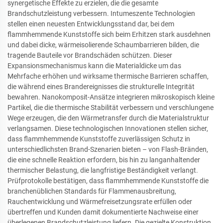
synergetische Effekte zu erzielen, die die gesamte
Brandschutzleistung verbessern. Intumeszente Technologien
stellen einen neuesten Entwicklungsstand dar, bei dem
flammhemmende Kunststoffe sich beim Erhitzen stark ausdehnen
und dabei dicke, wärmeisolierende Schaumbarrieren bilden, die
tragende Bauteile vor Brandschäden schützen. Dieser
Expansionsmechanismus kann die Materialdicke um das
Mehrfache erhöhen und wirksame thermische Barrieren schaffen,
die während eines Brandereignisses die strukturelle Integrität
bewahren. Nanokomposit-Ansätze integrieren mikroskopisch kleine
Partikel, die die thermische Stabilität verbessern und verschlungene
Wege erzeugen, die den Wärmetransfer durch die Materialstruktur
verlangsamen. Diese technologischen Innovationen stellen sicher,
dass flammhemmende Kunststoffe zuverlässigen Schutz in
unterschiedlichsten Brand-Szenarien bieten – von Flash-Bränden,
die eine schnelle Reaktion erfordern, bis hin zu langanhaltender
thermischer Belastung, die langfristige Beständigkeit verlangt.
Prüfprotokolle bestätigen, dass flammhemmende Kunststoffe die
branchenüblichen Standards für Flammenausbreitung,
Rauchentwicklung und Wärmefreisetzungsrate erfüllen oder
übertreffen und Kunden damit dokumentierte Nachweise einer
überlegenen Brandschutzleistung liefern. Die gezielte Konstruktion