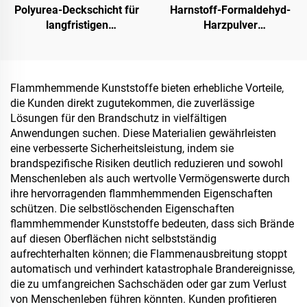
Polyurea-Deckschicht für
Harnstoff-Formaldehyd-
langfristigen
Harzpulver
Wasserschutz, z. B. für
(Holzleimpulver /
Schwimmbäder, Dächer
Pulverklebstoff) zur
und Badezimmer
Herstellung von
Spanplatten, darunter
Flammhemmende Kunststoffe bieten erhebliche Vorteile,
Mehrschicht-Sperrholz,
die Kunden direkt zugutekommen, die zuverlässige
Feinholzplatten, Öko-
Lösungen für den Brandschutz in vielfältigen
Platten, furnierte
Anwendungen suchen. Diese Materialien gewährleisten
Spanplatten usw.
eine verbesserte Sicherheitsleistung, indem sie
brandspezifische Risiken deutlich reduzieren und sowohl
Menschenleben als auch wertvolle Vermögenswerte durch
ihre hervorragenden flammhemmenden Eigenschaften
schützen. Die selbstlöschenden Eigenschaften
flammhemmender Kunststoffe bedeuten, dass sich Brände
auf diesen Oberflächen nicht selbstständig
aufrechterhalten können; die Flammenausbreitung stoppt
automatisch und verhindert katastrophale Brandereignisse,
die zu umfangreichen Sachschäden oder gar zum Verlust
von Menschenleben führen könnten. Kunden profitieren