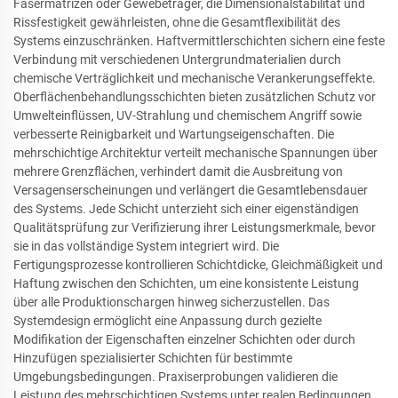
Fasermatrizen oder Gewebeträger, die Dimensionalstabilität und
Rissfestigkeit gewährleisten, ohne die Gesamtflexibilität des
Systems einzuschränken. Haftvermittlerschichten sichern eine feste
Verbindung mit verschiedenen Untergrundmaterialien durch
chemische Verträglichkeit und mechanische Verankerungseffekte.
Oberflächenbehandlungsschichten bieten zusätzlichen Schutz vor
Umwelteinflüssen, UV-Strahlung und chemischem Angriff sowie
verbesserte Reinigbarkeit und Wartungseigenschaften. Die
mehrschichtige Architektur verteilt mechanische Spannungen über
mehrere Grenzflächen, verhindert damit die Ausbreitung von
Versagenserscheinungen und verlängert die Gesamtlebensdauer
des Systems. Jede Schicht unterzieht sich einer eigenständigen
Qualitätsprüfung zur Verifizierung ihrer Leistungsmerkmale, bevor
sie in das vollständige System integriert wird. Die
Fertigungsprozesse kontrollieren Schichtdicke, Gleichmäßigkeit und
Haftung zwischen den Schichten, um eine konsistente Leistung
über alle Produktionschargen hinweg sicherzustellen. Das
Systemdesign ermöglicht eine Anpassung durch gezielte
Modifikation der Eigenschaften einzelner Schichten oder durch
Hinzufügen spezialisierter Schichten für bestimmte
Umgebungsbedingungen. Praxiserprobungen validieren die
Leistung des mehrschichtigen Systems unter realen Bedingungen,