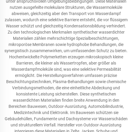
unter anspruchsvollen Umgebungsbedingungen. Diese Materialien
nutzen ausgefeilte molekulare Strukturen, die Wassermoleküle
abweisen, gleichzeitig aber den Transport von Wasserdampf
zulassen, wodurch eine selektive Barriere entsteht, die vor flüssigem
Wasser schützt und gleichzeitig Kondensationsbildung verhindert.
Zu den technologischen Merkmalen synthetischer wasserdichter
Materialien zählen mehrschichtige Spezialbeschichtungen,
mikroporöse Membranen sowie hydrophobe Behandlungen, die
synergistisch zusammenwirken, um umfassenden Schutz zu bieten.
Hochentwickelte Polymerketten erzeugen mikroskopisch kleine
Barrieren, die kleiner als Wassertropfen, aber größer als
Wasserdampfmoleküle sind, was eine selektive Permeabilität
ermöglicht. Die Herstellungsverfahren umfassen präzise
Beschichtungstechniken, Plasma-Behandlungen sowie chemische
Verbindungsmethoden, die eine einheitliche Abdeckung und
konsistente Leistung sicherstellen. Diese synthetischen
wasserdichten Materialien finden breite Anwendung in den
Bereichen Bauwesen, Outdoor-Ausrüstung, Automobilindustrie,
Medizintechnik und Elektronik. Im Bauwesen schützen sie
Gebäudehüllen, Fundamente und Dachsysteme vor Wasserschäden
und strukturellem Verfall. Hersteller von Outdoor-Ausrüstung
integrieren diese Materialien in Zelte, Jacken, Schuhe und