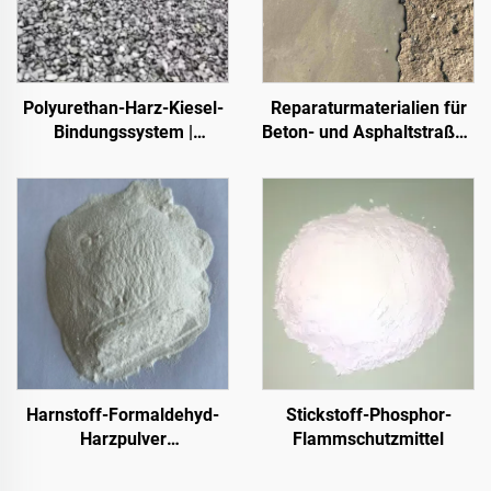
Polyurethan-Harz-Kiesel-
Reparaturmaterialien für
Bindungssystem |
Beton- und Asphaltstraßen
Hydroxypropyl-
| Wiederherstellung von
Polyurethan für
Fahrbahndefekten und
Landschaftsgestaltung
Oberflächenrenovierung
und Dekoration
Harnstoff-Formaldehyd-
Stickstoff-Phosphor-
Harzpulver
Flammschutzmittel
(Holzleimpulver /
Pulverklebstoff) zur