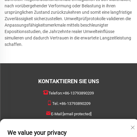
nach vorübergehender Verformung oder Belastung in ihren
ursprünglichen Zustand zurückzukehren und somit eine langfristige
Zuverlässigkeit sicherzustellen. Umweltprüfprotokolle validieren die
Anpassungsfähigkeitsmerkmale mittels beschleunigter
Expositionsstudien, die Jahrzehnte realer Umwelteinflüsse
simulieren und dadurch Vertrauen in die erwartete Langzeitleistung
schaffen.
KONTAKTIEREN SIE UNS
Telefon:
+86-13793890209
Tel.:
+86-13793890209
E-Mail:
[email protected]
Urheberrecht © 2026 Shandong Huacheng High-Tech Material Technology Co.,
We value your privacy
Ltd. Alle Rechte vorbehalten. |
Datenschutzrichtlinie