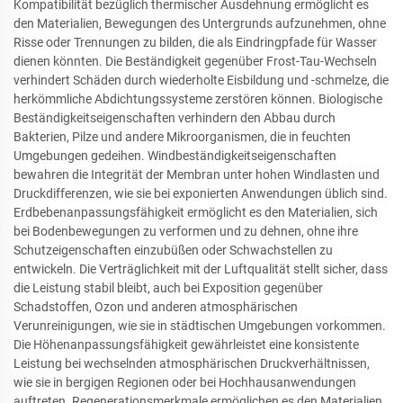
Kompatibilität bezüglich thermischer Ausdehnung ermöglicht es
den Materialien, Bewegungen des Untergrunds aufzunehmen, ohne
Risse oder Trennungen zu bilden, die als Eindringpfade für Wasser
dienen könnten. Die Beständigkeit gegenüber Frost-Tau-Wechseln
verhindert Schäden durch wiederholte Eisbildung und -schmelze, die
herkömmliche Abdichtungssysteme zerstören können. Biologische
Beständigkeitseigenschaften verhindern den Abbau durch
Bakterien, Pilze und andere Mikroorganismen, die in feuchten
Umgebungen gedeihen. Windbeständigkeitseigenschaften
bewahren die Integrität der Membran unter hohen Windlasten und
Druckdifferenzen, wie sie bei exponierten Anwendungen üblich sind.
Erdbebenanpassungsfähigkeit ermöglicht es den Materialien, sich
bei Bodenbewegungen zu verformen und zu dehnen, ohne ihre
Schutzeigenschaften einzubüßen oder Schwachstellen zu
entwickeln. Die Verträglichkeit mit der Luftqualität stellt sicher, dass
die Leistung stabil bleibt, auch bei Exposition gegenüber
Schadstoffen, Ozon und anderen atmosphärischen
Verunreinigungen, wie sie in städtischen Umgebungen vorkommen.
Die Höhenanpassungsfähigkeit gewährleistet eine konsistente
Leistung bei wechselnden atmosphärischen Druckverhältnissen,
wie sie in bergigen Regionen oder bei Hochhausanwendungen
auftreten. Regenerationsmerkmale ermöglichen es den Materialien,