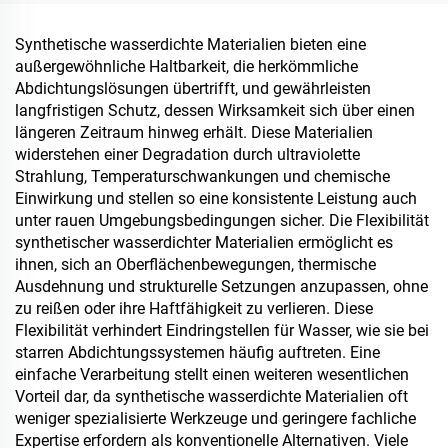
Herstellung von
Spanplatten, darunter
Synthetische wasserdichte Materialien bieten eine
Mehrschicht-Sperrholz,
außergewöhnliche Haltbarkeit, die herkömmliche
Feinholzplatten, Öko-
Abdichtungslösungen übertrifft, und gewährleisten
Platten, furnierte
langfristigen Schutz, dessen Wirksamkeit sich über einen
Spanplatten usw.
längeren Zeitraum hinweg erhält. Diese Materialien
widerstehen einer Degradation durch ultraviolette
Strahlung, Temperaturschwankungen und chemische
Einwirkung und stellen so eine konsistente Leistung auch
unter rauen Umgebungsbedingungen sicher. Die Flexibilität
synthetischer wasserdichter Materialien ermöglicht es
ihnen, sich an Oberflächenbewegungen, thermische
Ausdehnung und strukturelle Setzungen anzupassen, ohne
zu reißen oder ihre Haftfähigkeit zu verlieren. Diese
Flexibilität verhindert Eindringstellen für Wasser, wie sie bei
starren Abdichtungssystemen häufig auftreten. Eine
einfache Verarbeitung stellt einen weiteren wesentlichen
Vorteil dar, da synthetische wasserdichte Materialien oft
weniger spezialisierte Werkzeuge und geringere fachliche
Expertise erfordern als konventionelle Alternativen. Viele