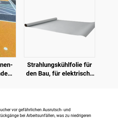
nnen-
Strahlungskühlfolie für
nde
den Bau, für elektrische
(in
Geräte, für industrielle
T400-
und spezielle
Lagerhallen, Öltanks,
phalt-
Getreidelager,
ucher vor gefährlichen Ausrutsch- und
ückgänge bei Arbeitsunfällen, was zu niedrigeren
likon-
Verkehrseinrichtungen