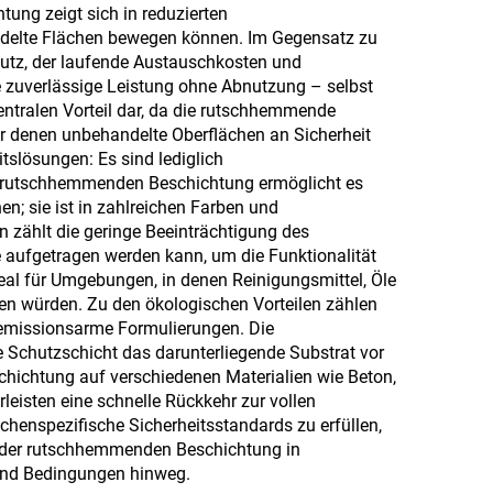
ung zeigt sich in reduzierten
PMA,
und Außenanlagen sowie
handelte Flächen bewegen können. Im Gegensatz zu
utz, der laufende Austauschkosten und
zw.
für neu entstehende
e zuverlässige Leistung ohne Abnutzung – selbst
ter
Lebensstil-
ntralen Vorteil dar, da die rutschhemmende
r denen unbehandelte Oberflächen an Sicherheit
nd,
Anwendungen
tslösungen: Es sind lediglich
eine,
der rutschhemmenden Beschichtung ermöglicht es
n; sie ist in zahlreichen Farben und
ton,
n zählt die geringe Beeinträchtigung des
ngen
 aufgetragen werden kann, um die Funktionalität
al für Umgebungen, in denen Reinigungsmittel, Öle
en würden. Zu den ökologischen Vorteilen zählen
 emissionsarme Formulierungen. Die
 Schutzschicht das darunterliegende Substrat vor
hichtung auf verschiedenen Materialien wie Beton,
eisten eine schnelle Rückkehr zur vollen
chenspezifische Sicherheitsstandards zu erfüllen,
t der rutschhemmenden Beschichtung in
 und Bedingungen hinweg.