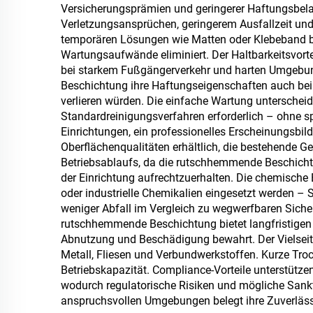
Versicherungsprämien und geringerer Haftungsbelas
Verletzungsansprüchen, geringerem Ausfallzeit und 
temporären Lösungen wie Matten oder Klebeband b
Wartungsaufwände eliminiert. Der Haltbarkeitsvort
bei starkem Fußgängerverkehr und harten Umgebungs
Beschichtung ihre Haftungseigenschaften auch bei 
verlieren würden. Die einfache Wartung unterschei
Standardreinigungsverfahren erforderlich – ohne sp
Einrichtungen, ein professionelles Erscheinungsbil
Oberflächenqualitäten erhältlich, die bestehende Ge
Betriebsablaufs, da die rutschhemmende Beschicht
der Einrichtung aufrechtzuerhalten. Die chemische
oder industrielle Chemikalien eingesetzt werden 
weniger Abfall im Vergleich zu wegwerfbaren Siche
rutschhemmende Beschichtung bietet langfristigen 
Abnutzung und Beschädigung bewahrt. Der Vielseiti
Metall, Fliesen und Verbundwerkstoffen. Kurze Tro
Betriebskapazität. Compliance-Vorteile unterstütz
wodurch regulatorische Risiken und mögliche Sank
anspruchsvollen Umgebungen belegt ihre Zuverläss