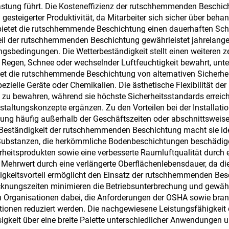
tung führt. Die Kosteneffizienz der rutschhemmenden Beschicht
PU-Renovierung, 
gesteigerter Produktivität, da Mitarbeiter sich sicher über be
ietet die rutschhemmende Beschichtung einen dauerhaften Sch
EPDM, wasser- b
eil der rutschhemmenden Beschichtung gewährleistet jahrelang
lösemittelbasier
bedingungen. Die Wetterbeständigkeit stellt einen weiteren ze
Regen, Schnee oder wechselnder Luftfeuchtigkeit bewahrt, unte
Epoxid-Untergru
det die rutschhemmende Beschichtung von alternativen Sicherhei
Marmor, Pflasterst
ezielle Geräte oder Chemikalien. Die ästhetische Flexibilität 
d zu bewahren, während sie höchste Sicherheitsstandards erreiche
durchlässiger Be
staltungskonzepte ergänzen. Zu den Vorteilen bei der Installatio
Fahrzeuganwendu
ung häufig außerhalb der Geschäftszeiten oder abschnittsweise
 Beständigkeit der rutschhemmenden Beschichtung macht sie ide
usw.
– Substanzen, die herkömmliche Bodenbeschichtungen beschädig
rheitsprodukten sowie eine verbesserte Raumluftqualität durch
Mehrwert durch eine verlängerte Oberflächenlebensdauer, da die
gkeitsvorteil ermöglicht den Einsatz der rutschhemmenden Besc
cknungszeiten minimieren die Betriebsunterbrechung und gewährl
en Organisationen dabei, die Anforderungen der OSHA sowie bran
tionen reduziert werden. Die nachgewiesene Leistungsfähigkei
igkeit über eine breite Palette unterschiedlicher Anwendungen