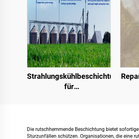
Strahlungskühlbeschichtungen
Repar
für
Transformatorkabinettgehäuse,
A
Farbstahl-
Wied
Dachplattenfabrikgebäude,
Fah
Getreidespeicherbehälter,
Ober
Die rutschhemmende Beschichtung bietet sofortige 
Sturzunfällen schützen. Organisationen, die eine 
Öltanks