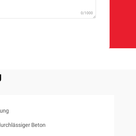
0/1000
g
tung
durchlässiger Beton