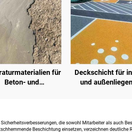
aturmaterialien für
Deckschicht für i
Beton- und
und außenliege
sphaltstraßen |
Zementstraßen 
erherstellung von
Kombination mit S
rbahndefekten und
Grundierung),
flächenrenovierung
Asphaltstraßen, As
Sicherheitsverbesserungen, die sowohl Mitarbeiter als auch Bes
rutschhemmende Beschichtung einsetzen, verzeichnen deutliche R
Dachabdichtung, Si