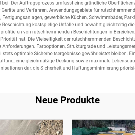
ei. Der Auftragsprozess umfasst eine gründliche Oberflächenvo
 Geräte und Verfahren. Anwendungsgebiete für rutschhemmende
n, Fertigungsanlagen, gewerbliche Küchen, Schwimmbäder, Par
Beschichtung kostspielige Unfälle und bewahrt gleichzeitig die
n profitieren von rutschhemmenden Beschichtungen in Bereichen,
te Priorität hat. Die Vielseitigkeit der rutschhemmenden Beschic
nforderungen. Farboptionen, Strukturgrade und Leistungsmerkm
tets optimale Sicherheitsergebnisse gewährleistet bleiben. Ei
tung, eine gleichmäßige Deckung sowie maximale Lebensdauer u
nisationen dar, die Sicherheit und Haftungsminimierung priorisi
Neue Produkte