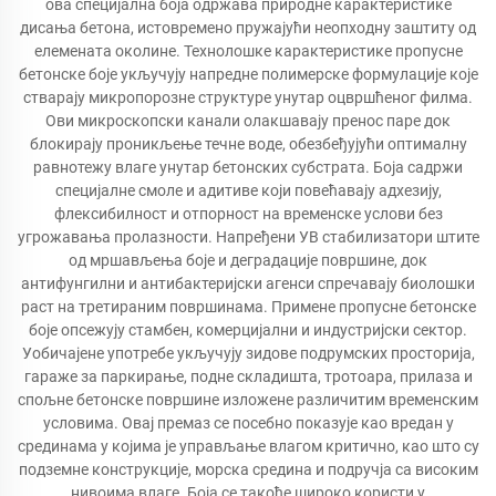
ова специјална боја одржава природне карактеристике
дисања бетона, истовремено пружајући неопходну заштиту од
елемената околине. Технолошке карактеристике пропусне
бетонске боје укључују напредне полимерске формулације које
стварају микропорозне структуре унутар оцвршћеног филма.
Ови микроскопски канали олакшавају пренос паре док
блокирају проникљење течне воде, обезбеђујући оптималну
равнотежу влаге унутар бетонских субстрата. Боја садржи
специјалне смоле и адитиве који повећавају адхезију,
флексибилност и отпорност на временске услови без
угрожавања пролазности. Напређени УВ стабилизатори штите
од мршављења боје и деградације површине, док
антифунгилни и антибактеријски агенси спречавају биолошки
раст на третираним површинама. Примене пропусне бетонске
боје опсежују стамбен, комерцијални и индустријски сектор.
Уобичајене употребе укључују зидове подрумских просторија,
гараже за паркирање, подне складишта, тротоара, прилаза и
спољне бетонске површине изложене различитим временским
условима. Овај премаз се посебно показује као вредан у
срединама у којима је управљање влагом критично, као што су
подземне конструкције, морска средина и подручја са високим
нивоима влаге. Боја се такође широко користи у