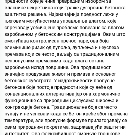
предности које је чине превредним избором за
складиште житарица,
власнике некретнина који траже дугорочна бетонска
транспорт и спољне
заштитна решења. Најзначајнија предност лежи у
објекте, и апликације за
његовим могућностима управљања влагом, које
животне стилове
спречавају уобичајене проблеме повезане са влагом
заробљеном у бетонским конструкцијама. Овим што
омогућава контролисан пренос паре, ова боја
елиминише ризик од пупоља, лупљења и неуспеха
премаза који се често јављају са традиционалним
непропусним премазима када влага остане
заробљена испод површине. Ова продишаност
значајно продужава живот и премаза и основног
бетонског субстрата. У издржљивости пропусне
бетонске боје постоје предности које су веће од
конвенционалних алтернатива јер она хармонично
функционише са природним циклусима ширења и
контракције бетона. Традиционалне боје се често
пукају и не успевају када се бетон креће због промена
температуре, али пропусне формуле прилагођавају се
овим природним покретима, задржавајући заштитни
интегритет. Ова флексибилност смањује трошкове