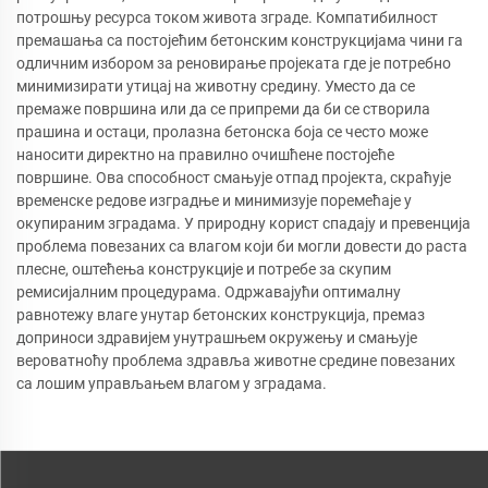
потрошњу ресурса током живота зграде. Компатибилност
премашања са постојећим бетонским конструкцијама чини га
одличним избором за реновирање пројеката где је потребно
минимизирати утицај на животну средину. Уместо да се
премаже површина или да се припреми да би се створила
прашина и остаци, пролазна бетонска боја се често може
наносити директно на правилно очишћене постојеће
површине. Ова способност смањује отпад пројекта, скраћује
временске редове изградње и минимизује поремећаје у
окупираним зградама. У природну корист спадају и превенција
проблема повезаних са влагом који би могли довести до раста
плесне, оштећења конструкције и потребе за скупим
ремисијалним процедурама. Одржавајући оптималну
равнотежу влаге унутар бетонских конструкција, премаз
доприноси здравијем унутрашњем окружењу и смањује
вероватноћу проблема здравља животне средине повезаних
са лошим управљањем влагом у зградама.