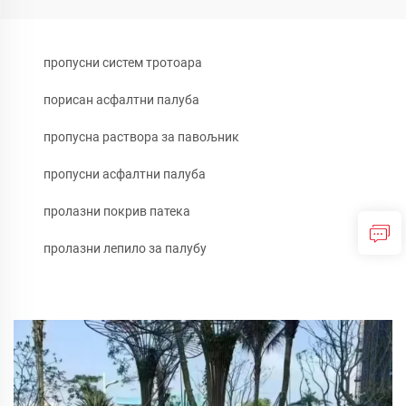
пропусни систем тротоара
порисан асфалтни палуба
пропусна раствора за павољник
пропусни асфалтни палуба
пролазни покрив патека
пролазни лепило за палубу