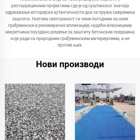
рестаурационим пројектима где је од суштинског значаја
одржавање историјске аутентичности док се пружа савремена
заштита. Његова свестраност га чини погодним за нове
грађевинске и реновирачке апликације, нудећи власницима
некретнина поуздано решење за заштиту бетонских површина
које ради са природним грађевинским материјалима, а не
против њих.
Нови производи