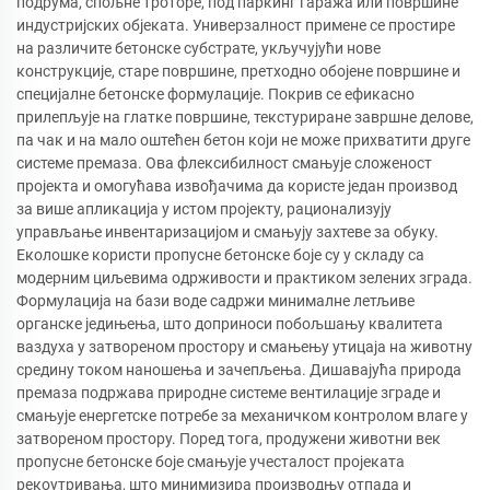
подрума, спољне троторе, под паркинг гаража или површине
индустријских објеката. Универзалност примене се простире
на различите бетонске субстрате, укључујући нове
конструкције, старе површине, претходно обојене површине и
специјалне бетонске формулације. Покрив се ефикасно
прилепљује на глатке површине, текстуриране завршне делове,
па чак и на мало оштећен бетон који не може прихватити друге
системе премаза. Ова флексибилност смањује сложеност
пројекта и омогућава извођачима да користе један производ
за више апликација у истом пројекту, рационализују
управљање инвентаризацијом и смањују захтеве за обуку.
Еколошке користи пропусне бетонске боје су у складу са
модерним циљевима одрживости и практиком зелених зграда.
Формулација на бази воде садржи минималне летљиве
органске једињења, што доприноси побољшању квалитета
ваздуха у затвореном простору и смањењу утицаја на животну
средину током наношења и зачепљења. Дишавајућа природа
премаза подржава природне системе вентилације зграде и
смањује енергетске потребе за механичком контролом влаге у
затвореном простору. Поред тога, продужени животни век
пропусне бетонске боје смањује учесталост пројеката
рекоутривања, што минимизира производњу отпада и