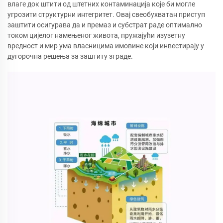
влаге док штити од штетних контаминација које би могле
угрозити структурни интегритет. Овај свеобухватан приступ
заштити осигурава да и премаз и субстрат раде оптимално
током цијелог намењеног живота, пружајући изузетну
вредност и мир ума власницима имовине који инвестирају у
дугорочна решења за заштиту зграде.