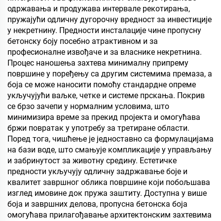
одржавања и продужава интервале рекотирања,
пружајући одличну дугорочну вредност за инвестиције
у некретнину. Предности инсталације чине пропусну
бетонску боју посебно атрактивном и за
професионалне извођаче и за власнике некретнина.
Процес наношења захтева минималну припрему
површине у поређењу са другим системима премаза, а
боја се може наносити помоћу стандардне опреме
укључујући ваљке, четке и системе прскања. Покрив
се брзо зачепи у нормалним условима, што
минимизира време за прекид пројекта и омогућава
бржи повратак у употребу за третиране области.
Поред тога, чишћење је једноставно са формулацијама
на бази воде, што смањује компликације у управљању
и забринутост за животну средину. Естетичке
предности укључују одличну задржавање боје и
квалитет завршног облика површине који побољшава
изглед имовине док пружа заштиту. Доступна у више
боја и завршних делова, пропусна бетонска боја
омогућава прилагођавање архитектонским захтевима