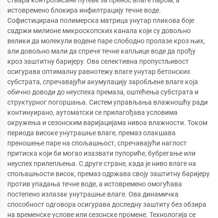
истовремено блокира инфилтрацију течне воде.
Софистицирана полимерска матрица унутар пликова боје
садржи милионе микроскопских канала који су довољно
велики да молекули водене паре слободно пролазе кроз њих,
али довољно мали да спрече течне капљице воде да прођу
кроз заштитну баријеру. Ова селективна пропустљивост
осигурава оптималну равнотежу влаге унутар бетонских
субстрата, спречавајући акумулацију заробљене влаге која
обично доводи до неуспеха премаза, оштећења субстрата и
структурног погоршања. Систем управљања влажношћу ради
континуирано, аутоматски се прилагођава условима
окружења и сезонским варијацијама нивоа влажности. Током
периода високе унутрашње влаге, премаз олакшава
преношење паре на спољашњост, спречавајући наглост
притиска који би могао изазвати пупориће, бубрегање или
неуспех прилепљења. С друге стране, када је ниво влаге на
спољашњости висок, премаз одржава своју заштитну баријеру
против упадања течне воде, а истовремено омогућава
постепено излазак унутрашње влаге. Ова динамичка
способност одговора осигурава доследну заштиту без обзира
на временске услове или сезонске промене. Технологија се