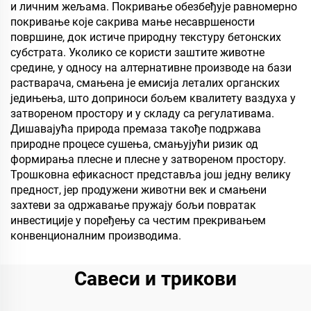
и личним жељама. Покривање обезбеђује равномерно
покривање које сакрива мање несавршености
површине, док истиче природну текстуру бетонских
субстрата. Уколико се користи заштите животне
средине, у односу на алтернативне производе на бази
растварача, смањена је емисија леталих органских
једињења, што доприноси бољем квалитету ваздуха у
затвореном простору и у складу са регулативама.
Дишавајућа природа премаза такође подржава
природне процесе сушења, смањујући ризик од
формирања плесне и плесне у затвореном простору.
Трошковна ефикасност представља још једну велику
предност, јер продужени животни век и смањени
захтеви за одржавање пружају бољи повратак
инвестиције у поређењу са честим прекривањем
конвенционалним производима.
Савеси и трикови