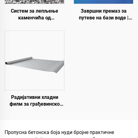
Систем за лепљење
Завршни премаз за
каменчића од
путеве на бази воде |
полиуретанске смоле |
Вишеслојни премаз за
Хидроксипропил
промену боје за
полиуретан за уређење и
унутрашње и спољашње
декорацију пејзажа
коловозе
Радијативни хладни
филм за грађевинско
поље, енергетску
опрему, индустријско и
специјално
складиштење,
Пропусна бетонска боја нуди бројне практичне
резервоар за уље,