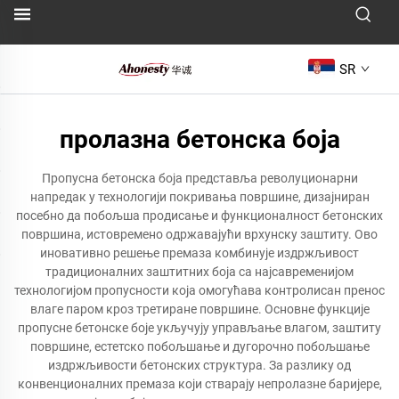
SR
пролазна бетонска боја
Пропусна бетонска боја представља револуционарни
напредак у технологији покривања површине, дизајниран
посебно да побољша продисање и функционалност бетонских
површина, истовремено одржавајући врхунску заштиту. Ово
иновативно решење премаза комбинује издржљивост
традиционалних заштитних боја са најсавременијом
технологијом пропусности која омогућава контролисан пренос
влаге паром кроз третиране површине. Основне функције
пропусне бетонске боје укључују управљање влагом, заштиту
површине, естетско побољшање и дугорочно побољшање
издржљивости бетонских структура. За разлику од
конвенционалних премаза који стварају непролазне баријере,