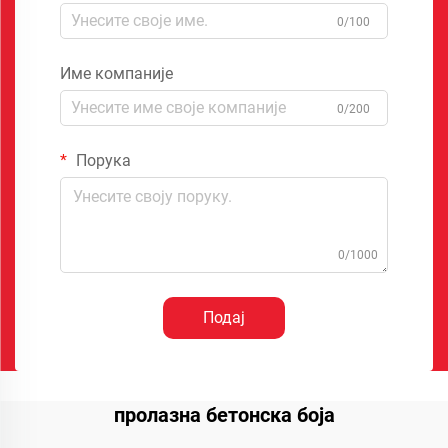
0/100
Име компаније
0/200
Порука
0/1000
Подај
пролазна бетонска боја