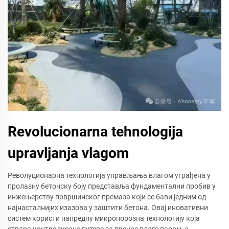
Revolucionarna tehnologija
upravljanja vlagom
Револуционарна технологија управљања влагом уграђена у
пролазну бетонску боју представља фундаментални пробив у
инжењерству површинског премаза који се бави једним од
најнасталнијих изазова у заштити бетона. Овај иновативни
систем користи напредну микропорозна технологију која
ствара контролисане путеве за пренос влаге паром, а