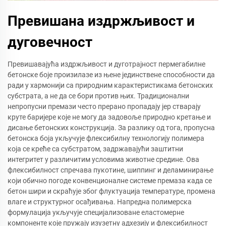
Превишана издржљивост и
дуговечност
Превишавајућа издржљивост и дуготрајност пермегабилне
бетонске боје произилазе из њене јединствене способности да
ради у хармонији са природним карактеристикама бетонских
субстрата, а не да се бори против њих. Традиционални
непропусни премази често прерано пропадају јер стварају
круте баријере које не могу да задовоље природно кретање и
дисање бетонских конструкција. За разлику од тога, пропусна
бетонска боја укључује флексибилну технологију полимера
која се креће са субстратом, задржавајући заштитни
интегритет у различитим условима животне средине. Ова
флексибилност спречава пукотине, шиппинг и деламинирање
који обично погоде конвенционалне системе премаза када се
бетон шири и скраћује због флуктуација температуре, промена
влаге и структурног осађивања. Напредна полимерска
формулација укључује специјализоване еластомерне
компоненте које пружају изузетну адхезију и флексибилност