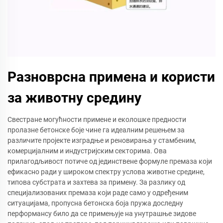
Разноврсна примена и користи
за животну средину
Свестране могућности примене и еколошке предности
пролазне бетонске боје чине га идеалним решењем за
различите пројекте изградње и реновирања у стамбеним,
комерцијалним и индустријским секторима. Ова
прилагодљивост потиче од јединствене формуле премаза који
ефикасно ради у широком спектру услова животне средине,
типова субстрата и захтева за примену. За разлику од
специјализованих премаза који раде само у одређеним
ситуацијама, пропусна бетонска боја пружа доследну
перформансу било да се примењује на унутрашње зидове