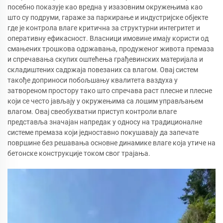
посебно показује као вредна у изазовним окружењима као
што су подруми, гараже за паркирање и индустријске објекте
где је контрола влаге критична за структурни интегритет и
оперативну ефикасност. Власници имовине имају користи од
смањених трошкова одржавања, продуженог живота премаза
и спречавања скупих оштећења грађевинских материјала и
складиштених садржаја повезаних са влагом. Овај систем
такође доприноси побољшању квалитета ваздуха у
затвореном простору тако што спречава раст плесне и плесне
који се често јављају у окружењима са лошим управљањем
влагом. Овај свеобухватни приступ контроли влаге
представља значајан напредак у односу на традиционалне
системе премаза који једноставно покушавају да запечате
површине без решавања основне динамике влаге која утиче на
бетонске конструкције током свог трајања.