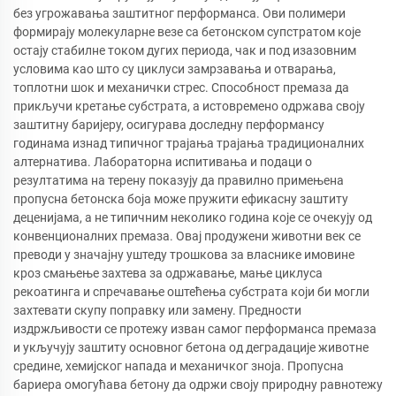
без угрожавања заштитног перформанса. Ови полимери
формирају молекуларне везе са бетонском супстратом које
остају стабилне током дугих периода, чак и под изазовним
условима као што су циклуси замрзавања и отварања,
топлотни шок и механички стрес. Способност премаза да
прикључи кретање субстрата, а истовремено одржава своју
заштитну баријеру, осигурава доследну перформансу
годинама изнад типичног трајања трајања традиционалних
алтернатива. Лабораторна испитивања и подаци о
резултатима на терену показују да правилно примењена
пропусна бетонска боја може пружити ефикасну заштиту
деценијама, а не типичним неколико година које се очекују од
конвенционалних премаза. Овај продужени животни век се
преводи у значајну уштеду трошкова за власнике имовине
кроз смањење захтева за одржавање, мање циклуса
рекоатинга и спречавање оштећења субстрата који би могли
захтевати скупу поправку или замену. Предности
издржљивости се протежу изван самог перформанса премаза
и укључују заштиту основног бетона од деградације животне
средине, хемијског напада и механичког зноја. Пропусна
бариера омогућава бетону да одржи своју природну равнотежу