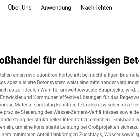
Über Uns
Anwendung
Nachrichten
oßhandel für durchlässigen Be
llen einen revolutionären Fortschritt bei nachhaltigen Baumater
ses spezialisierte Betonsystem weist eine miteinander verbunden
urch es zur idealen Wahl für umweltbewusste Bauprojekte wird.
da Entwickler und Kommunen effektive Lösungen für das Regen
oröse Material sorgfältig konstruierte Lücken zwischen den Ges
ne präzise Steuerung des Wasser-Zement-Verhältnisses sowie de
ährleistung der strukturellen Integrität zu erreichen. Großhändler
ein, um eine konsistente Leistung bei Großprojekten sicherzus
nem minimalen Anteil feinkörnigen Zuschlags, Wasser sowie spe