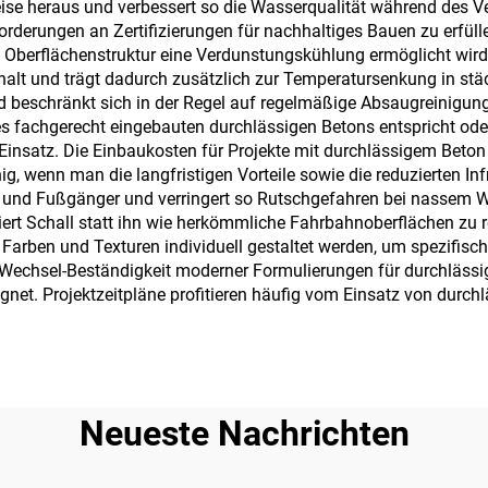
e heraus und verbessert so die Wasserqualität während des Ver
forderungen an Zertifizierungen für nachhaltiges Bauen zu erfü
e Oberflächenstruktur eine Verdunstungskühlung ermöglicht wird
phalt und trägt dadurch zusätzlich zur Temperatursenkung in st
nd beschränkt sich in der Regel auf regelmäßige Absaugreini
es fachgerecht eingebauten durchlässigen Betons entspricht oder
 Einsatz. Die Einbaukosten für Projekte mit durchlässigem Beto
, wenn man die langfristigen Vorteile sowie die reduzierten In
 und Fußgänger und verringert so Rutschgefahren bei nassem Wet
ert Schall statt ihn wie herkömmliche Fahrbahnoberflächen zu 
arben und Texturen individuell gestaltet werden, um spezifisch
u-Wechsel-Beständigkeit moderner Formulierungen für durchlässi
net. Projektzeitpläne profitieren häufig vom Einsatz von durch
Neueste Nachrichten