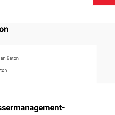
ton
gen Beton
eton
assermanagement-