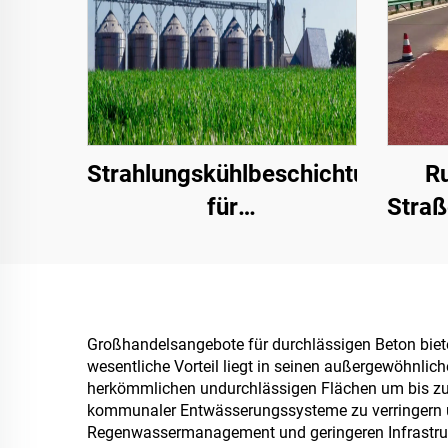
Strahlungskühlbeschichtungen
R
für
Straß
Transformatorkabinettgehäuse,
Farbstahl-
Schu
Dachplattenfabrikgebäude,
Getreidespeicherbehälter,
Großhandelsangebote für durchlässigen Beton bieten
wesentliche Vorteil liegt in seinen außergewöhnl
Öltanks
herkömmlichen undurchlässigen Flächen um bis zu 8
kommunaler Entwässerungssysteme zu verringern un
Regenwassermanagement und geringeren Infrastrukt