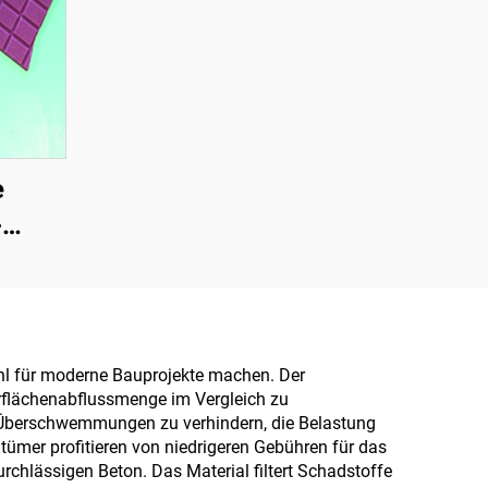
e
-
für
ngen
 Tee,
,
Wahl für moderne Bauprojekte machen. Der
rflächenabflussmenge im Vergleich zu
k und
, Überschwemmungen zu verhindern, die Belastung
mer profitieren von niedrigeren Gebühren für das
hlässigen Beton. Das Material filtert Schadstoffe