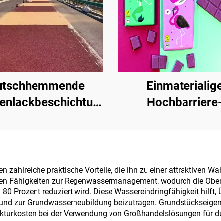
utschhemmende
Einmaterialig
enlackbeschichtung
Hochbarriere
| Mehrsubstrat-
Papiergrundlage 
tzbeschichtung für
Verpackungslösu
innen- und
von Produkten wie
außenliegende
Kaffee, Nüssen
 zahlreiche praktische Vorteile, die ihn zu einer attraktiven 
ichen Fähigkeiten zur Regenwassermanagement, wodurch die Obe
Fahrbahnen
Schokolade, Gebäc
0 Prozent reduziert wird. Diese Wassereindringfähigkeit hilft
Gewürzen
d zur Grundwasserneubildung beizutragen. Grundstückseigentü
urkosten bei der Verwendung von Großhandelslösungen für durc