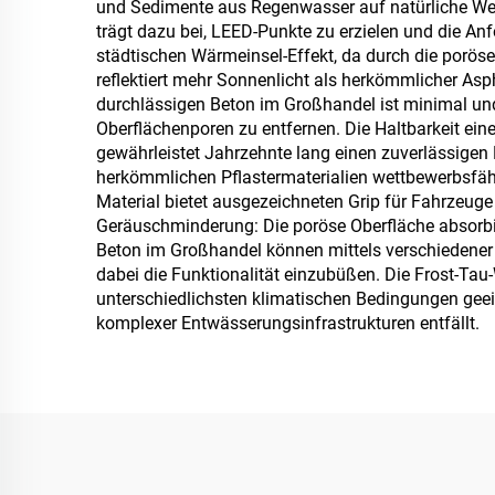
und Sedimente aus Regenwasser auf natürliche Weis
trägt dazu bei, LEED-Punkte zu erzielen und die An
städtischen Wärmeinsel-Effekt, da durch die porös
reflektiert mehr Sonnenlicht als herkömmlicher As
durchlässigen Beton im Großhandel ist minimal u
Oberflächenporen zu entfernen. Die Haltbarkeit ein
gewährleistet Jahrzehnte lang einen zuverlässigen
herkömmlichen Pflastermaterialien wettbewerbsfähig
Material bietet ausgezeichneten Grip für Fahrzeuge
Geräuschminderung: Die poröse Oberfläche absorbi
Beton im Großhandel können mittels verschiedener F
dabei die Funktionalität einzubüßen. Die Frost-Ta
unterschiedlichsten klimatischen Bedingungen geeig
komplexer Entwässerungsinfrastrukturen entfällt.