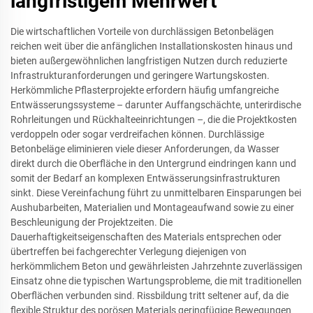
langfristigem Mehrwert
Die wirtschaftlichen Vorteile von durchlässigen Betonbelägen
reichen weit über die anfänglichen Installationskosten hinaus und
bieten außergewöhnlichen langfristigen Nutzen durch reduzierte
Infrastrukturanforderungen und geringere Wartungskosten.
Herkömmliche Pflasterprojekte erfordern häufig umfangreiche
Entwässerungssysteme – darunter Auffangschächte, unterirdische
Rohrleitungen und Rückhalteeinrichtungen –, die die Projektkosten
verdoppeln oder sogar verdreifachen können. Durchlässige
Betonbeläge eliminieren viele dieser Anforderungen, da Wasser
direkt durch die Oberfläche in den Untergrund eindringen kann und
somit der Bedarf an komplexen Entwässerungsinfrastrukturen
sinkt. Diese Vereinfachung führt zu unmittelbaren Einsparungen bei
Aushubarbeiten, Materialien und Montageaufwand sowie zu einer
Beschleunigung der Projektzeiten. Die
Dauerhaftigkeitseigenschaften des Materials entsprechen oder
übertreffen bei fachgerechter Verlegung diejenigen von
herkömmlichem Beton und gewährleisten Jahrzehnte zuverlässigen
Einsatz ohne die typischen Wartungsprobleme, die mit traditionellen
Oberflächen verbunden sind. Rissbildung tritt seltener auf, da die
flexible Struktur des porösen Materials geringfügige Bewegungen