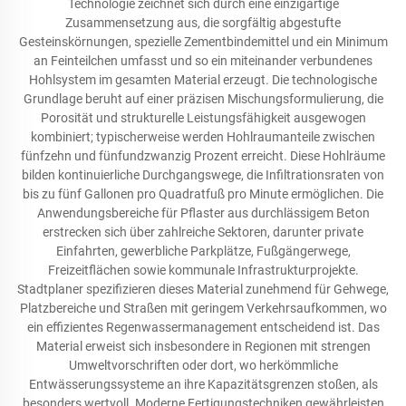
Technologie zeichnet sich durch eine einzigartige
Zusammensetzung aus, die sorgfältig abgestufte
Gesteinskörnungen, spezielle Zementbindemittel und ein Minimum
an Feinteilchen umfasst und so ein miteinander verbundenes
Hohlsystem im gesamten Material erzeugt. Die technologische
Grundlage beruht auf einer präzisen Mischungsformulierung, die
Porosität und strukturelle Leistungsfähigkeit ausgewogen
kombiniert; typischerweise werden Hohlraumanteile zwischen
fünfzehn und fünfundzwanzig Prozent erreicht. Diese Hohlräume
bilden kontinuierliche Durchgangswege, die Infiltrationsraten von
bis zu fünf Gallonen pro Quadratfuß pro Minute ermöglichen. Die
Anwendungsbereiche für Pflaster aus durchlässigem Beton
erstrecken sich über zahlreiche Sektoren, darunter private
Einfahrten, gewerbliche Parkplätze, Fußgängerwege,
Freizeitflächen sowie kommunale Infrastrukturprojekte.
Stadtplaner spezifizieren dieses Material zunehmend für Gehwege,
Platzbereiche und Straßen mit geringem Verkehrsaufkommen, wo
ein effizientes Regenwassermanagement entscheidend ist. Das
Material erweist sich insbesondere in Regionen mit strengen
Umweltvorschriften oder dort, wo herkömmliche
Entwässerungssysteme an ihre Kapazitätsgrenzen stoßen, als
besonders wertvoll. Moderne Fertigungstechniken gewährleisten