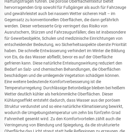
Haftungsfragen führen. Die poröse Oberflächentextur bietet
hervorragenden Grip sowohl für Fußgänger als auch für Fahrzeuge
und gewährleistet auch bei nassem Wetter sicheren Halt – im
Gegensatz zu konventionellen Oberflächen, die dann gefährlich
werden. Dieser verbesserte Grip verringert das Risiko von
Ausrutschern, Stürzen und Fahrzeugunfällen; dies ist insbesondere
für Gewerbeobjekte, Schulen und medizinische Einrichtungen von
entscheidender Bedeutung, wo Sicherheitsaspekte oberste Priorität
haben. Die schnelle Entwässerung verhindert im Winter die Bildung
von Eis, da das Wasser abfließt, bevor es auf der Oberfläche
gefrieren kann. Diese natürliche Enteisungswirkung reduziert den
Bedarf an Salz- und chemischen Behandlungen, die Oberflächen
beschädigen und die umliegende Vegetation schädigen können.
Eine weitere bedeutende Komfortverbesserung ist die
Temperaturregelung: Durchlässige Betonbeläge bleiben bei heißem
Wetter deutlich kühler als herkömmliche Oberflächen. Dieser
Kühlungseffekt entsteht dadurch, dass Wasser aus der porösen
Struktur verdunstet und so eine natürliche Klimatisierung bewirkt,
wodurch die Umgebungstemperatur um zehn bis fünfzehn Grad
Fahrenheit gesenkt wird. Zu den Komfortvorteilen zählt auch die
Verringerung von Blendung und Spiegelung, da die strukturierte
Oberfläche das Licht streut statt helle Reflexionen zu erzeugen, die