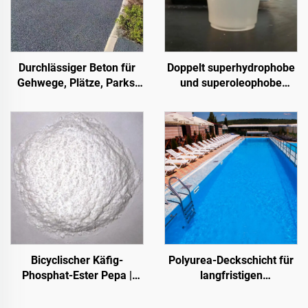
Durchlässiger Beton für
Doppelt superhydrophobe
Gehwege, Plätze, Parks,
und superoleophobe
Parkplätze und andere
Deckschicht zur
Bereiche – ein
Verwendung mit
wesentliches Produkt für
Strahlungskühlbeschichtung
den Aufbau einer
oder in anderen
Schwammstadt
Szenarien, bei denen
hydrophobe und
oleophobe Eigenschaften
erforderlich sind
Bicyclischer Käfig-
Polyurea-Deckschicht für
Phosphat-Ester Pepa |
langfristigen
Karbonisierungsmittel für
Wasserschutz, z. B. für
Epoxidharz, PP-, EVA-
Schwimmbäder, Dächer