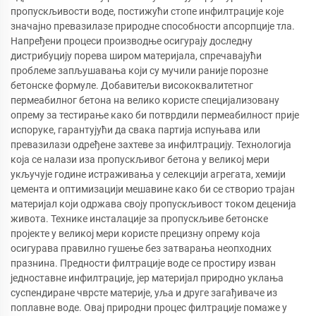
пропускљивости воде, постижући стопе инфилтрације које
значајно превазилазе природне способности апсорпције тла.
Напређени процеси производње осигурају доследну
дистрибуцију порева широм материјала, спречавајући
проблеме запљушавања који су мучили раније порозне
бетонске формуле. Добавитељи висококвалитетног
пермеабилног бетона на велико користе специјализовану
опрему за тестирање како би потврдили пермеабилност прије
испоруке, гарантујући да свака партија испуњава или
превазилази одређене захтеве за инфилтрацију. Технологија
која се налази иза пропускљивог бетона у великој мери
укључује године истраживања у селекцији агрегата, хемији
цемента и оптимизацији мешавине како би се створио трајан
материјал који одржава своју пропускљивост током деценија
живота. Технике инсталације за пропускљиве бетонске
пројекте у великој мери користе прецизну опрему која
осигурава правилно гушење без затварања неопходних
празнина. Предности филтрације воде се простиру изван
једноставне инфилтрације, јер материјал природно уклања
суспендиране чврсте материје, уља и друге загађиваче из
поплавне воде. Овај природни процес филтрације помаже у