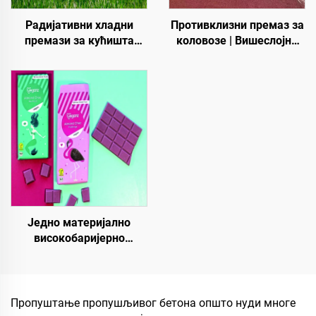
Радијативни хладни
Противклизни премаз за
премази за кућишта
коловозе | Вишеслојни
трансформаторских
заштитни премаз за
кабинета, зграда
унутрашње и спољашње
фабрике плоча од
коловозе
бојевог челика,
резервоар за
складиштење житарица,
резервоар за
складиштење уља
Једно материјално
високобаријерно
папирно основно
материјало за растворе
паковања за производе
као што су чај, кафа,
Пропуштање пропушљивог бетона општо нуди многе
ореви, чоколаде, пецири