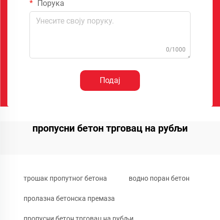
Порука
0/1000
Подај
пропусни бетон трговац на рубљи
трошак пропутног бетона
водно поран бетон
пролазна бетонска премаза
пропусни бетон трговац на рубљи