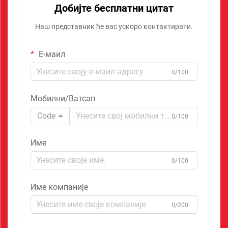
Добијте бесплатни цитат
Наш представник ће вас ускоро контактирати.
Е-маил
0/100
Мобилни/Ватсап
Code
0/100
Име
0/100
Име компаније
0/200