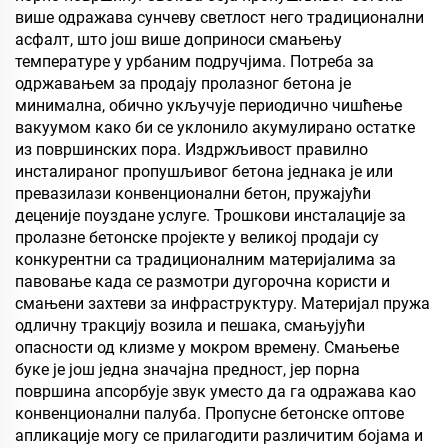
више одражава сунчеву светлост него традиционални
асфалт, што још више доприноси смањењу
температуре у урбаним подручјима. Потреба за
одржавањем за продају пролазног бетона је
минимална, обично укључује периодично чишћење
вакуумом како би се уклонило акумулирано остатке
из површинских пора. Издржљивост правилно
инсталираног пропушљивог бетона једнака је или
превазилази конвенционални бетон, пружајући
деценије поуздане услуге. Трошкови инсталације за
пролазне бетонске пројекте у великој продаји су
конкурентни са традиционалним материјалима за
павовање када се размотри дугорочна користи и
смањени захтеви за инфраструктуру. Материјал пружа
одличну тракцију возила и пешака, смањујући
опасности од клизме у мокром времену. Смањење
буке је још једна значајна предност, јер порна
површина апсорбује звук уместо да га одражава као
конвенционални палуба. Пропусне бетонске оптове
апликације могу се прилагодити различитим бојама и