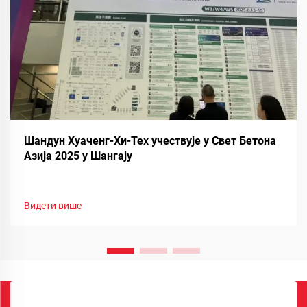
Шандун Хуаченг-Хи-Тех учествује у Свет Бетона
Азија 2025 у Шангају
Видети више