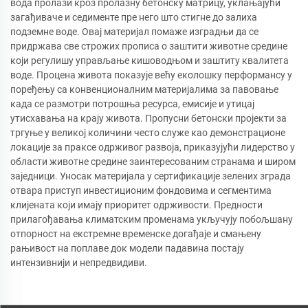
вода пролази кроз пролазну бетонску матрицу, уклањајући
загађиваче и седименте пре него што стигне до залиха
подземне воде. Овај материјал помаже изградњи да се
придржава све строжих прописа о заштити животне средине
који регулишу управљање кишоводњом и заштиту квалитета
воде. Процена живота показује већу еколошку перформансу у
поређењу са конвенционалним материјалима за павовање
када се размотри потрошња ресурса, емисије и утицај
утисхавања на крају живота. Пропусни бетонски пројекти за
тргуње у великој количини често служе као демонстрационе
локације за праксе одрживог развоја, приказујући лидерство у
области животне средине заинтересованим странама и широм
заједници. Уносак материјала у сертификације зелених зграда
отвара приступ инвестиционим фондовима и сегментима
клијената који имају приоритет одрживости. Предности
прилагођавања климатским променама укључују побољшану
отпорност на екстремне временске догађаје и смањену
рањивост на поплаве док модели падавина постају
интензивнији и непредвидиви.