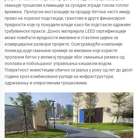
смањује трошкове климације за суседне зграде током топлог
времена. Пропусне инсталације за продају бетона често имају
право на пореске подстицаје, грантове и друге финансијске
предности које су понудиле владе како би подстакле одрживе
грађевинске праксе. Донос материјала LEED сертификацији
може повећати вредности имовине и стаклене цијене за
комерцијалне развојне пројекте. Осигуравајуће компаније
понекад нуде смањене премије за имовине које користе
пролазни бетон у великој продаји због смањења ризика од
поплава и побољшаног управљања кишаком водом.
Повратност инвестиције обично се јавља у року од пет до десет
година кроз комбиноване уштеде на инфраструктури,
одржавању и оперативним трошковима.