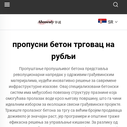
SR
пропусни бетон трговац на
рубљи
Пропуштање пропушљивог бетона представља
револуционарни напредак у одрживим грађевинским
материјалима, нудећи иновативно решење за савремене
инфраструктурне изазове. Овај специјализовани бетонски
систем има међусобно повезану структуру празнине која
омогућава пролазак воде кроз његову површину, што га чини
идеалним избором за еколошки свесни грађевинске пројекте.
Тржиште пролазног бетона за тргу са већим бројем продаваца
доживело је значајан раст, јер програмери и општине траже
ефикасна решења за управљање кишаком. За разлику од