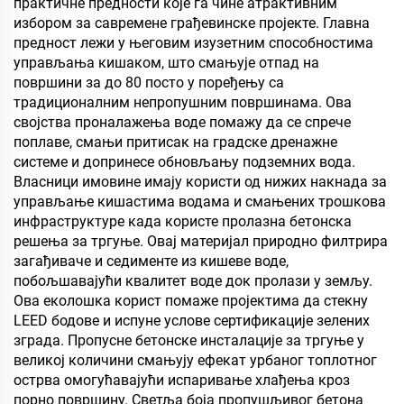
практичне предности које га чине атрактивним
и зачини
избором за савремене грађевинске пројекте. Главна
предност лежи у његовим изузетним способностима
управљања кишаком, што смањује отпад на
површини за до 80 посто у поређењу са
традиционалним непропушним површинама. Ова
својства проналажења воде помажу да се спрече
поплаве, смањи притисак на градске дренажне
системе и допринесе обновљању подземних вода.
Власници имовине имају користи од нижих накнада за
управљање кишастима водама и смањених трошкова
инфраструктуре када користе пролазна бетонска
решења за тргуње. Овај материјал природно филтрира
загађиваче и седименте из кишеве воде,
побољшавајући квалитет воде док пролази у земљу.
Ова еколошка корист помаже пројектима да стекну
LEED бодове и испуне услове сертификације зелених
зграда. Пропусне бетонске инсталације за тргуње у
великој количини смањују ефекат урбаног топлотног
острва омогућавајући испаривање хлађења кроз
порно површину. Светља боја пропушљивог бетона