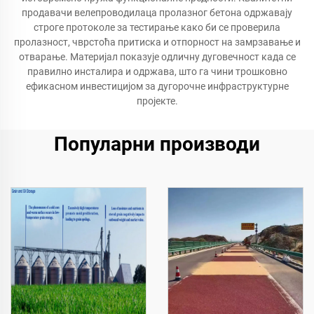
продавачи велепроводилаца пролазног бетона одржавају
строге протоколе за тестирање како би се проверила
пролазност, чврстоћа притиска и отпорност на замрзавање и
отварање. Материјал показује одличну дуговечност када се
правилно инсталира и одржава, што га чини трошковно
ефикасном инвестицијом за дугорочне инфраструктурне
пројекте.
Популарни производи