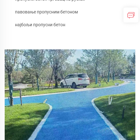
павовање пропусним бетоном
најбољи пропусни бетон