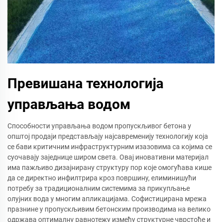
Превишана технологија
управљања водом
Способности управљања водом пропускљивог бетона у
општој продаји представљају најсавременију технологију која
се бави критичним инфраструктурним изазовима са којима се
суочавају заједнице широм света. Овај иновативни материјал
има пажљиво дизајнирану структуру пор које омогућава кише
да се директно инфилтрира кроз површину, елиминишући
потребу за традиционалним системима за прикупљање
олујних вода у многим апликацијама. Софистицирана мрежа
празнине у пропускљивим бетонским производима на велико
одржава оптималну равнотежу између структурне чврстоће и