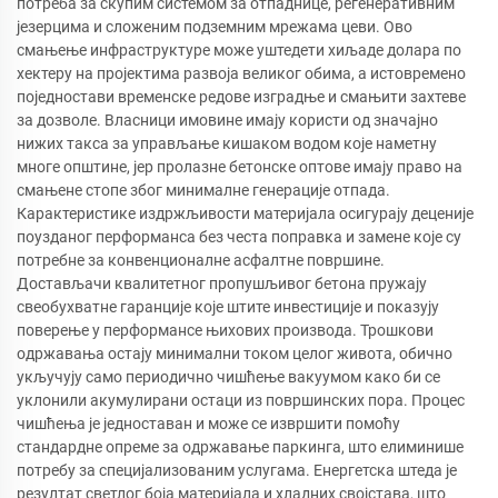
потреба за скупим системом за отпаднице, регенеративним
језерцима и сложеним подземним мрежама цеви. Ово
смањење инфраструктуре може уштедети хиљаде долара по
хектеру на пројектима развоја великог обима, а истовремено
поједностави временске редове изградње и смањити захтеве
за дозволе. Власници имовине имају користи од значајно
нижих такса за управљање кишаком водом које наметну
многе општине, јер пролазне бетонске оптове имају право на
смањене стопе због минималне генерације отпада.
Карактеристике издржљивости материјала осигурају деценије
поузданог перформанса без честа поправка и замене које су
потребне за конвенционалне асфалтне површине.
Достављачи квалитетног пропушљивог бетона пружају
свеобухватне гаранције које штите инвестиције и показују
поверење у перформансе њихових производа. Трошкови
одржавања остају минимални током целог живота, обично
укључују само периодично чишћење вакуумом како би се
уклонили акумулирани остаци из површинских пора. Процес
чишћења је једноставан и може се извршити помоћу
стандардне опреме за одржавање паркинга, што елиминише
потребу за специјализованим услугама. Енергетска штеда је
резултат светлог боја материјала и хладних својстава, што