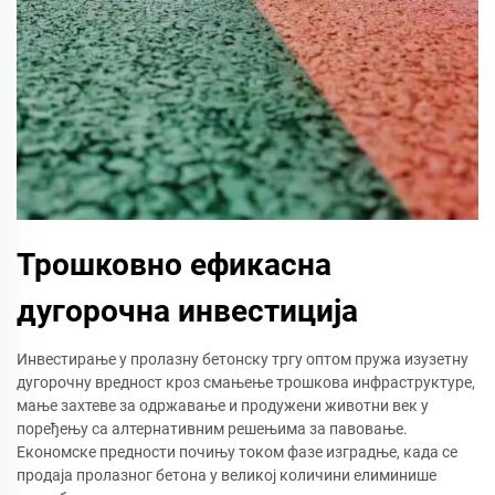
Трошковно ефикасна
дугорочна инвестиција
Инвестирање у пролазну бетонску тргу оптом пружа изузетну
дугорочну вредност кроз смањење трошкова инфраструктуре,
мање захтеве за одржавање и продужени животни век у
поређењу са алтернативним решењима за павовање.
Економске предности почињу током фазе изградње, када се
продаја пролазног бетона у великој количини елиминише