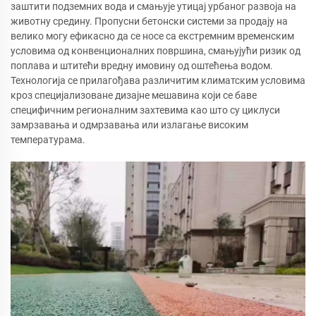
заштити подземних вода и смањује утицај урбаног развоја на
животну средину. Пропусни бетонски системи за продају на
велико могу ефикасно да се носе са екстремним временским
условима од конвенционалних површина, смањујући ризик од
поплава и штитећи вредну имовину од оштећења водом.
Технологија се прилагођава различитим климатским условима
кроз специјализоване дизајне мешавина који се баве
специфичним регионалним захтевима као што су циклуси
замрзавања и одмрзавања или излагање високим
температурама.