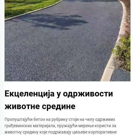
Екцеленција у одрживости
животне средине
Пропуштајући бетон на рубрику стоји на челу одрживих
грађевинских материјала, пружајући мерење користи за
животну средину које подржавају циљеве корпоративне