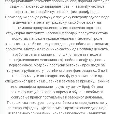
традиционалних бетонских површина, овај порозни материјал
садржи пажљиво дизајниране празнине између честица
агрегата, стварајући путеве за инфилтрацију воде.
Производњи процес укључује прецизну контролу односа воде
и цемента и агрегатну градацију како би се постигла
оптимална пропустљивост, а истовремено одржана
структурна интегритет. Трговаци у продаји пропустог бетона
користију напредне технике мешања и мере контроле
квалитета како би се осигурало доследно обављање великих
пројеката. Материјал се обично састоји од Портланд цемента,
грубог агрегата, минималног финог агрегата, воде и
специјализованих мешавина које побољшавају трајност и
перформансе. Модерни пропусни бетонски производи за
тргуње на рубљи могу постићи стопе инфилтрације од 3 до 8
галона у минути по квадратном футу, у зависности од
специфичног дизајна мешавине и захтева за примену. Технике
инсталације за пролазне пројекте у целом броју бетона
захтевају специјализовану опрему и обучене особље за
осигурање правог постављања и завршног деловања.
Површинска текстура пропусног бетона ствара јединствену
естетику која допуњује савремене архитектонске дизајне, а
истовремено пружа функционалне предности. Квалитетни