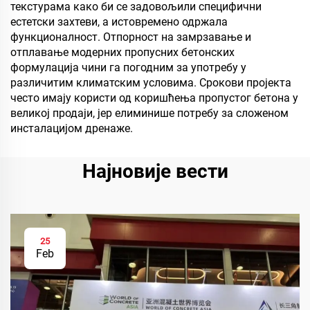
текстурама како би се задовољили специфични
естетски захтеви, а истовремено одржала
функционалност. Отпорност на замрзавање и
отплавање модерних пропусних бетонских
формулација чини га погодним за употребу у
различитим климатским условима. Срокови пројекта
често имају користи од коришћења пропустог бетона у
великој продаји, јер елиминише потребу за сложеном
инсталацијом дренаже.
Најновије вести
25
Feb