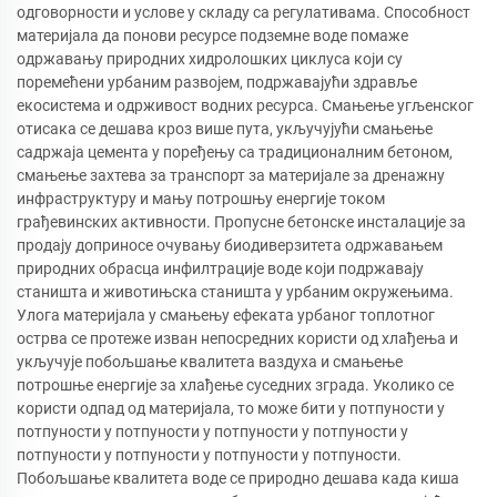
одговорности и услове у складу са регулативама. Способност
материјала да понови ресурсе подземне воде помаже
одржавању природних хидролошких циклуса који су
поремећени урбаним развојем, подржавајући здравље
екосистема и одрживост водних ресурса. Смањење угљенског
отисака се дешава кроз више пута, укључујући смањење
садржаја цемента у поређењу са традиционалним бетоном,
смањење захтева за транспорт за материјале за дренажну
инфраструктуру и мању потрошњу енергије током
грађевинских активности. Пропусне бетонске инсталације за
продају доприносе очувању биодиверзитета одржавањем
природних обрасца инфилтрације воде који подржавају
станишта и животињска станишта у урбаним окружењима.
Улога материјала у смањењу ефеката урбаног топлотног
острва се протеже изван непосредних користи од хлађења и
укључује побољшање квалитета ваздуха и смањење
потрошње енергије за хлађење суседних зграда. Уколико се
користи одпад од материјала, то може бити у потпуности у
потпуности у потпуности у потпуности у потпуности у
потпуности у потпуности у потпуности у потпуности.
Побољшање квалитета воде се природно дешава када киша